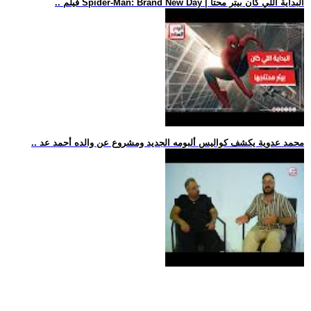
.. فيلم Spider-Man: Brand New Day | البداية اللي كان بيتر محتا
.. محمد عدوية يكشف كواليس ألبومه الجديد ومشروع عن والده أحمد عد