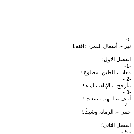
-0-
نهر -، أسمال القمر، دافئة.!
الفصل الاول؛
-1-
معاد -، الطين، مطاوع.!
-2 -
يتأرجح -، الإناء، بالماء.!
-3 -
أتلف -، اللهب، ينبعث.!
- 4 -
حمى -، الرماد، وشيكٌ.!
الفصل الثاني؛
- 5 -