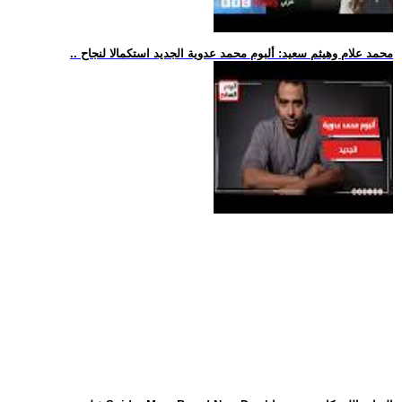
.. محمد علام وهيثم سعيد: ألبوم محمد عدوية الجديد استكمالا لنجاح