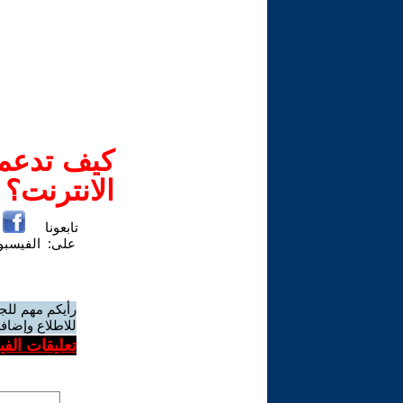
كيف تدعم-
الانترنت؟
تابعونا
على:
الفيسب
رأيكم مهم للج
للاطلاع وإضافة
تعليقات الف