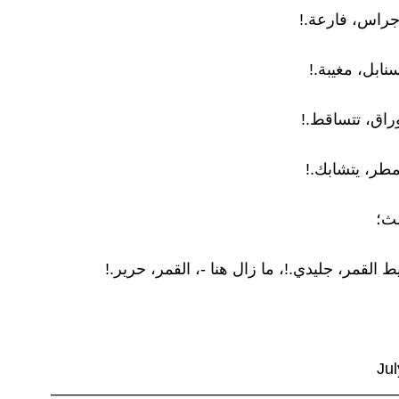
أجراس، فارعة.!
نابل، مغيبة.!
وراق، تتساقط.!
طر، يتشابك.!
لث؛
ط القمر، جليدي.!، ما زال هنا -، القمر، حرير.!
Ju
—————————————————————