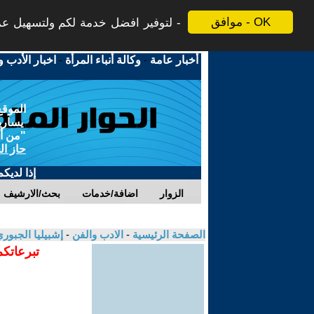
موافق - OK
لتوفير افضل خدمة لكم ولتسهيل عملي
أخبار عامة
-
وكالة أنباء المرأة
-
اخبار الأدب و
الموقع
يسارية
"من أج
حاز ال
إذا لديك
الزوار
اضافة/خدمات
بحث/الارشيف
الصفحة الرئيسية
-
الادب والفن
-
إشبيليا الجبور
تبرعاتكم