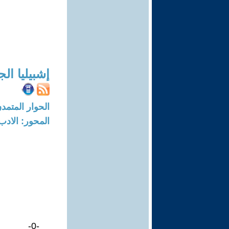
إشبيليا ال
الحوار المتمدن-العدد: 8404 - 25
المحور: الادب
-0-