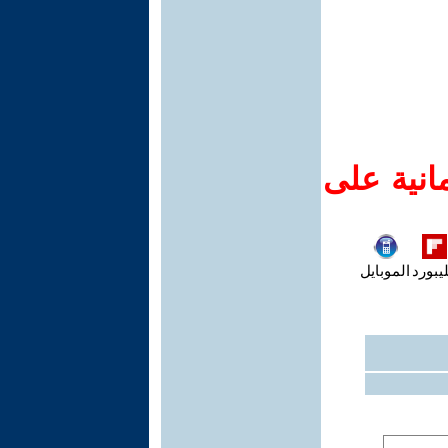
انية على
يبورد
الموبايل