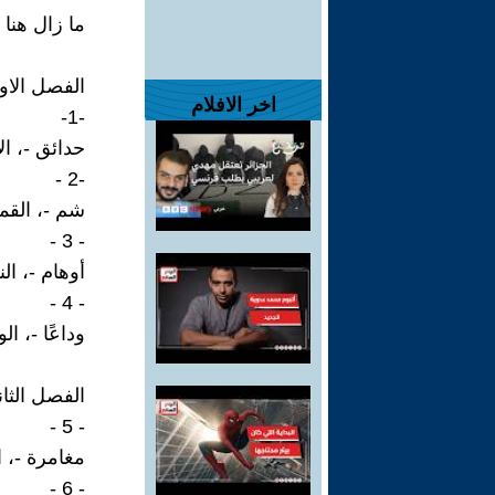
ما زال هنا 
الفصل الاو
اخر الافلام
-1-
حدائق -، الأ
-2 -
شم -، القمر
- 3 -
أوهام -، الن
- 4 -
وداعًا -، ال
الفصل الثان
- 5 -
مغامرة -، 
- 6 -