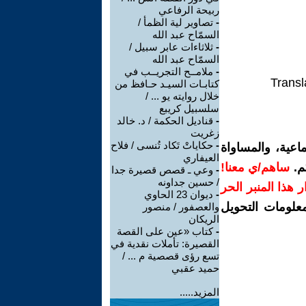
ربيحة الرفاعي
-
تصاوير لية الظمأ /
السمّاح عبد الله
-
ثلاثاءات عابر سبيل /
السمّاح عبد الله
-
ملامــح التجريــب في
Transl
كتابـات السيـد حـافظ من
خلال روايته يو ... /
سلسبيل كريبع
-
قناديل الحكمة / د. خالد
زغريت
-
حكاياتْ تَكاد تُنسى / فلاح
اعية، والمساواة
العيفاري
م.
ساهم/ي معنا!
-
وعي ـ قصص قصيرة جدا
/ حسين جداونه
رار هذا المنبر الحر
-
ديوان 23 الحاوي
معلومات التحويل
والعصفور / منصور
الريكان
-
كتاب «عين على القصة
القصيرة: تأملات نقدية في
تسع رؤى قصصية م ... /
حميد عقبي
المزيد.....