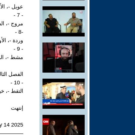
عويل -، ال
- 7 -
مروج -، الس
-8 -
وردة -، الأ
- 9 -
مشط -، الم
الفصل الثا
- 10 -
التقط -، خي
إنتهت
ly 14 2025
—————