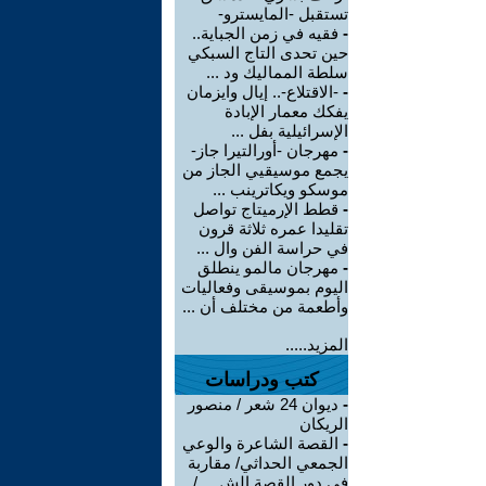
تستقبل -المايسترو-
-
فقيه في زمن الجباية..
حين تحدى التاج السبكي
سلطة المماليك ود ...
-
-الاقتلاع-.. إيال وايزمان
يفكك معمار الإبادة
الإسرائيلية بفل ...
-
مهرجان -أورالتيرا جاز-
يجمع موسيقيي الجاز من
موسكو ويكاترينب ...
-
قطط الإرميتاج تواصل
تقليدا عمره ثلاثة قرون
في حراسة الفن وال ...
-
مهرجان مالمو ينطلق
اليوم بموسيقى وفعاليات
وأطعمة من مختلف أن ...
المزيد.....
كتب ودراسات
-
ديوان 24 شعر / منصور
الريكان
-
القصة الشاعرة والوعي
الجمعي الحداثي/ مقاربة
في دور القصة الش ... /