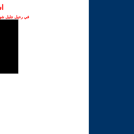
ا‫
في رحيل جليل شهبا