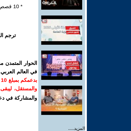
* 10 قصص قصيرة ذكية - متوالية سردية مؤتمتة في ثلاثة فصول.
ترجم ال
الحوار المتمدن م
في العالم العربي
ب
والمستقل، ليبقى ص
والمشاركة في دع
المزيد.....