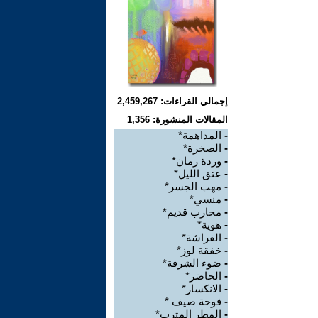
إجمالي القراءات: 2,459,267
المقالات المنشورة: 1,356
-
المداهمة*
-
الصخرة*
-
وردة رمان*
-
عتق الليل*
-
مهب الجسر*
-
منسي*
-
محارب قديم*
-
هوية*
-
الفراشة*
-
خفقة لوز*
-
ضوء الشرفة*
-
الحاضر*
-
الانكسار*
-
فوحة صيف *
-
المطر المترب*