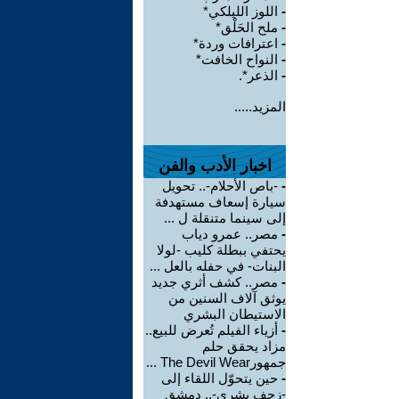
-
اللوز الليلكي*
-
ملح الحَلْق*
-
اعترافات وردة*
-
النواح الخافت*
-
الذعر*.
المزيد.....
اخبار الأدب والفن
-
-باص الأحلام-.. تحويل
سيارة إسعاف مستهدفة
إلى سينما متنقلة ل ...
-
مصر.. عمرو دياب
يحتفي ببطلة كليب -لولا
البنات- في حفله بالعل ...
-
مصر.. كشف أثري جديد
يوثق آلاف السنين من
الاستيطان البشري
-
أزياء الفيلم تُعرض للبيع..
مزاد يحقق حلم
جمهورThe Devil Wear ...
-
حين يتحوّل اللقاء إلى
-زحف بشري-.. دمشق