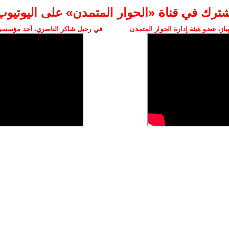
شترك في قناة «الحوار المتمدن» على اليوتيوب
ز، عضو هيئة إدارة الحوار المتمدن
في رحيل شاكر الناصري، أحد مؤسسي 