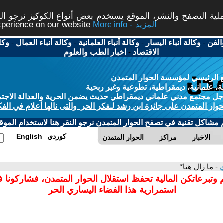
ة التصفح والنشر، الموقع يستخدم بعض أنواع الكوكيز نرجو النق
More info - المزيد
experience on our website
الفن
-
وكالة أنباء اليسار
-
وكالة أنباء العلمانية
-
وكالة أنباء العمال
-
وكا
الاقتصاد
-
اخبار الطب والعلوم
 الرئيسي لمؤسسة الحوار المتمدن
، علمانية، ديمقراطية، تطوعية وغير ربحية
ل مجتمع مدني علماني ديمقراطي حديث يضمن الحرية والعدالة الاجتم
حوار المتمدن على جائزة ابن رشد للفكر الحر والتى نالها أعلام في الفك
م مشاكل تقنية في تصفح الحوار المتمدن نرجو النقر هنا لاستخدام الموقع
كوردي
English
الاخبار
مراكز
الحوار المتمدن
ي
- ما زال هنا*
 وتبرعاتكن المالية تحفظ استقلال الحوار المتمدن، فشاركونا 
استمرارية هذا الفضاء اليساري الحر