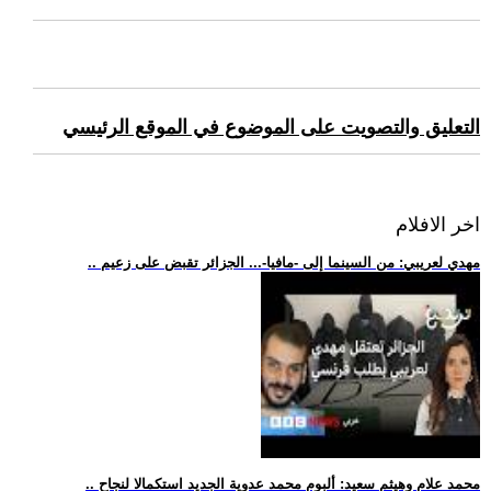
التعليق والتصويت على الموضوع في الموقع الرئيسي
اخر الافلام
.. مهدي لعريبي: من السينما إلى -مافيا-... الجزائر تقبض على زعيم
.. محمد علام وهيثم سعيد: ألبوم محمد عدوية الجديد استكمالا لنجاح