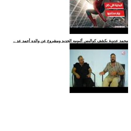
.. محمد عدوية يكشف كواليس ألبومه الجديد ومشروع عن والده أحمد عد