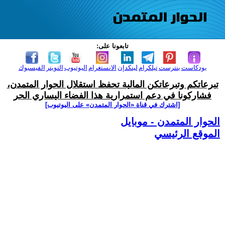
تابعونا على:
بودكاست
بنترست
تيلكرام
لينكدإن
الانستغرام
اليوتيوب
التويتر
الفيسبوك
تبرعاتكم وتبرعاتكن المالية تحفظ استقلال الحوار المتمدن،
فشاركونا في دعم استمرارية هذا الفضاء اليساري الحر
[اشترك في قناة ‫«الحوار المتمدن» على اليوتيوب]
الحوار المتمدن - موبايل
الموقع الرئيسي