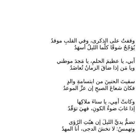
وقفتُ على الذكرى، وفي القلبِ موقدُ
يُؤجّجُ شوقًا كلّما الليلُ أسهَدُ
أبي، يا عظيمَ الحلمِ، يا مَجدَ موطني
ويا مَن إذا ضاقَ الزمانُ تُعاضَدُ
سقيتَ الحنينَ من ابتسامةِ والدٍ
فكانَ شعاعَ الصبحِ إن عزَّ الموعدُ
وكانتْ أمِي، يا سناءَ ملاكِها
إذا غابَ ضوءُ الكونِ، فهيَ توَقّدُ
تضمُّ يديَّ الليلَ إن هبّتِ الرُؤى
وتهمسُ: لا تخشَ الدجى، أنا المهدُ