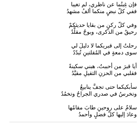
فإن غِبتُما عن ناظري، لم تغيبا
ففي كلّ نبضٍ منكما ألفُ مشهدُ
وفي كلّ ركنٍ من بقايا حديثكمْ
رحيقٌ من الذكرى، وبوحٌ مقلَّدُ
رحلتُ إلى قبريكما لا دليلَ لي
سوى دمعةٍ في المُقلتينِ تُبدّدُ
أيا قبرَ من أحببتُ، هبني سكينةً
فقلبي من الحزنِ الثقيلِ مقيَّدُ
سأبكيكما حتى تجفَّ ينابيعُ
وتخرسُ في صدري الجراحُ وتخمُدُ
سلامٌ على روحينِ طابَ مقامُها
وعادَ إليها كلّ فضلٍ وأحمدُ