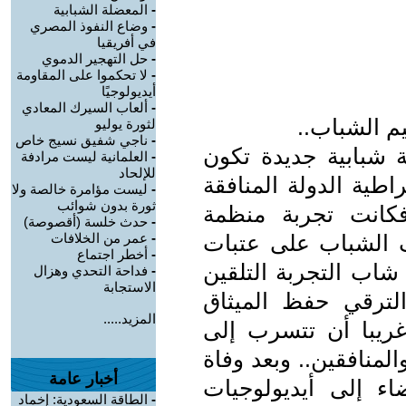
-
المعضلة الشبابية
-
وضاع النفوذ المصري
في أفريقيا
-
حل التهجير الدموي
-
لا تحكموا على المقاومة
أيديولوجيًا
-
ألعاب السيرك المعادي
 الشباب..
لثورة يوليو
-
ناجي شفيق نسيج خاص
 شبابية جديدة تكون
-
العلمانية ليست مرادفة
للإلحاد
اطية الدولة المنافقة
-
ليست مؤامرة خالصة ولا
ثورة بدون شوائب
 فكانت تجربة منظمة
-
حدث خلسة (أقصوصة)
 الشباب على عتبات
-
عمر من الخلافات
-
أخطر اجتماع
شاب التجربة التلقين
-
فداحة التحدي وهزال
الاستجابة
لترقي حفظ الميثاق
المزيد.....
ريبا أن تتسرب إلى
لمنافقين.. وبعد وفاة
أخبار عامة
 إلى أيديولوجيات
-
الطاقة السعودية: إخماد