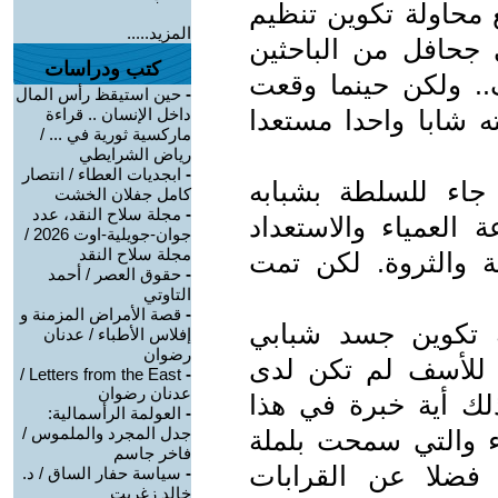
 محاولة تكوين تنظيم
المزيد.....
جحافل من الباحثين
كتب ودراسات
.. ولكن حينما وقعت
-
حين استيقظ رأس المال
ائلته شابا واحدا مستعدا
داخل الإنسان .. قراءة
ماركسية ثورية في ... /
رياض الشرايطي
-
ابجديات العطاء / انتصار
جاء للسلطة بشبابه
كامل جفلان الخشت
-
مجلة سلاح النقد، عدد
العمياء والاستعداد
جوان-جويلية-اوت 2026 /
مجلة سلاح النقد
والثروة. لكن تمت
-
حقوق العصر / أحمد
التاوتي
-
قصة الأمراض المزمنة و
ة تكوين جسد شبابي
إفلاس الأطباء / عدنان
رضوان
 للأسف لم تكن لدى
Letters from the East /
-
عدنان رضوان
ذلك أية خبرة في هذا
-
العولمة الرأسمالية:
جدل المجرد والملموس /
وء والتي سمحت بلملة
فاخر جاسم
فضلا عن القرابات
-
سياسة حفار الساق / د.
خالد زغريت