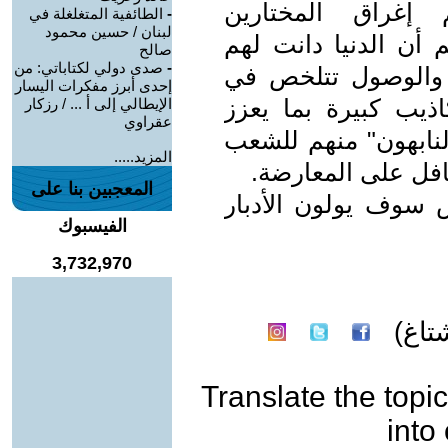
 إغراق المختارين
-
الطائفية المتغلغلة في
لبنان / حسين محمود
 أن الدنيا دانت لهم
صالح
-
صدى دولي لكتاباتي: من
ح والوصول تتلخص في
إحدى أبرز مفكرات اليسار
اذيب كبيرة بما يعزز
الإيطالي إلى أ ... / رزكار
عقراوي
لنابهون" منهم للشعب
المزيد.....
فل على المعارضة.
المعجبين بنا على
 سوف يولون الأدبار
الفيسبوك
3,732,970
اغ)
Translate the topic
into