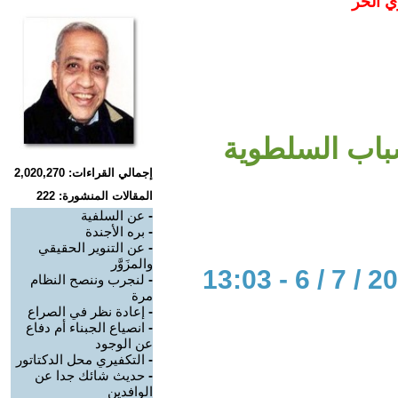
ي الحر
اب السلطوية
إجمالي القراءات: 2,020,270
المقالات المنشورة: 222
-
عن السلفية
-
بره الأجندة
-
عن التنوير الحقيقي
والمزَوَّر
-
لنجرب وننصح النظام
مرة
-
إعادة نظر في الصراع
-
انصياع الجبناء أم دفاع
عن الوجود
-
التكفيري محل الدكتاتور
-
حديث شائك جدا عن
الوافدين