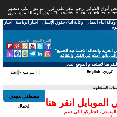
 أنواع الكوكيز نرجو النقر على الزر - موافق - لكي لاتظهر
This website uses cookies to ensure you ge
وكالة أنباء العمال
-
وكالة أنباء حقوق الإنسان
-
اخبار الرياضة
-
اخبار
لوم
التبرع للموقع - ادعمونا
حرية والعدالة الاجتماعية للجميع
"
تى نالها أعلام في الفكر والثقافة
قر هنا لاستخدام الموقع البديل
كوردي
English
باب السلطوية
مصطفى مجدي
لموبايل انقر هنا
الجمال
 المتمدن، فشاركونا في دعم