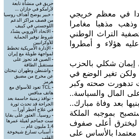
حريق في منشأة تابعة
لأرامكو في جازان ...
بدا في معظم خريجي
-
خبير يوضح أهداف روسيا
من قصف مراكز الدعم
ذهب مذهبا مغامرا
اللوجستي في كييف
-
الاتحاد الأوروبي يشدّد
تصفية التراث الوطني
شروط توفير الحماية
عليه هؤلاء و أمطروا
للأوكرانيين
-
الإدارة الأمريكية تخطط
لمواجهة طويلة مع إيران
-
الصين قد تحوز على
ى إيمان شكلي بالحزب
مستقبل الطاقة
-
واشنطن وطهران تبحثان
. ولكن تغير الوضع في
عن مخرج من مضيق
يث تدهورت صحته وكبر
هرمز
-
TCL تعود للأسواق مع
على المال والسياسة..
هاتف منافس
-
نوافذ زمنية حاسمة بعد
ها بعد وفاة مبارك..
الجراحة قد تحدث ثورة
في علاج أخطر أورا ...
صبح بموجبه الملكة
-
روسيا.. العثور على بقايا
ست جماجم لفيلة عمرها
ن ليخترق أعلى صفوف
1.4 مليون عام ...
 معتمدا بالأساس على
-
أسباب تسارع شيخوخة
القلب