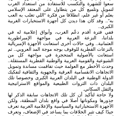
سعوا للشهرة والتكسب للاستفادة من استعداد الغرب
لتمويل وتلميع كل من يتطاول على المعتقد الإسلامي
بعلم أو غير علم، انطلاقا من فكرة "اللي تغلب به العب
به".. وقد كان هذا ديدن كل أجهزة الاستخبارات الغربية
الكبرى..
ففي فترة أقدم دعّم الغرب، وأبواق إعلامية له في
بلداننا، النزعة العربية في مواجهة الإمبراطورية
العثمانية.. وفي حالات أخرى استعانت الأجهزة الإمبريالية
بالنزعات القطرية للوقوف بوجه موجة المد العروبي.. ثم
استعانت بالأصولية المتحجرة في مواجهة كل من
الشيوعية والقومية العربية والوطنية القطرية المستقلة..
وحدث الأخطر مع العولمة حيث تفاقمت مساندة وتمويل
الاتجاهات الانقسامية العرقية والجهوية والثقافية لتفكيك
الدولة الوطنية في البلدان العربية الكبرى وخصوصا تلك
البلدان ذات الثروات الطبيعية والمواقع الاستراتيجية
والثقل السكاني.
ولا حاجة لتأكيد أن كل تلك الاتجاهات سابقة الذكر لها
جذورها ومكوناتها أصلا في واقع بلدان المنطقة، ولكن
الأجهزة الاستخباراتية والسياسية والإعلامية الغربية تعرف
جيدًا كيف تثير الخلافات بما يساعد في الإضعاف، وتعرف