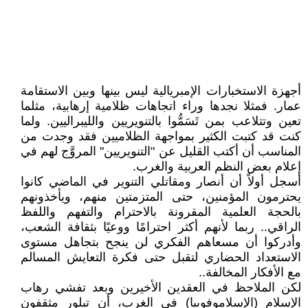
أجهزة الاستخبارات الإمبريالية ليس بينها وبين الاستقامة
عمار. فمثلا نجدها وراء اتجاهات ظلامية إرهابية، مثلما
تعين وتتلاعب بمن تَسَمُّوا بالتنويريين والليبراليين. ولما
كنت قد كتبت الكثير بمواجهة الظلاميين فقد وجدت من
المناسب أن أكتب القليل عن "التنويريين" المروَّج لهم في
إعلام بعض النظم العربية والغرب.
أسجل أولاً أن أنصار ومقاتلي التنوير في الماضي كانوا
يحترمون المؤمنين، حتى المتزمتين منهم، ويأخذونهم
بالحجة العلمية المقرونة بالاحترام والتفهم واللفظ
الراقي.. ربما لأنهم أكثر احترامًا ووعيًا بثقافة الشعب،
وأدركوا أن مسعاهم الفكري لن ينجح بتجاهل مستوى
الاستعداد الحضاري لتقبل حتى فكرة التعايش المسالم
مع الأفكار المخالفة..
لكن الملاحظ في العقدين الأخيرين وبعد تفشي رهاب
الإسلام (الإسلاموفوبيا) في الغرب، أن تبلور مثقفون