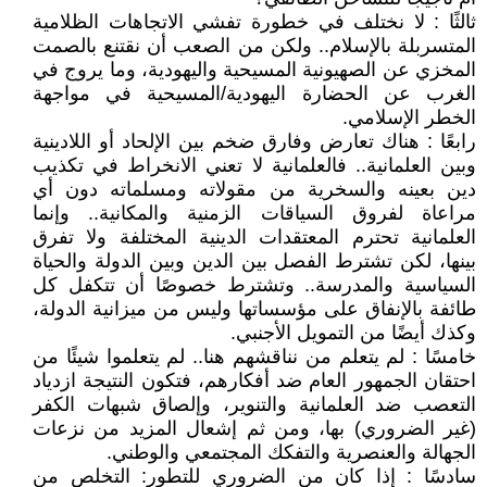
ثالثًا : لا نختلف في خطورة تفشي الاتجاهات الظلامية
المتسربلة بالإسلام.. ولكن من الصعب أن نقتنع بالصمت
المخزي عن الصهيونية المسيحية واليهودية، وما يروج في
الغرب عن الحضارة اليهودية/المسيحية في مواجهة
الخطر الإسلامي.
رابعًا : هناك تعارض وفارق ضخم بين الإلحاد أو اللادينية
وبين العلمانية.. فالعلمانية لا تعني الانخراط في تكذيب
دين بعينه والسخرية من مقولاته ومسلماته دون أي
مراعاة لفروق السياقات الزمنية والمكانية.. وإنما
العلمانية تحترم المعتقدات الدينية المختلفة ولا تفرق
بينها، لكن تشترط الفصل بين الدين وبين الدولة والحياة
السياسية والمدرسة.. وتشترط خصوصًا أن تتكفل كل
طائفة بالإنفاق على مؤسساتها وليس من ميزانية الدولة،
وكذك أيضًا من التمويل الأجنبي.
خامسًا : لم يتعلم من نناقشهم هنا.. لم يتعلموا شيئًا من
احتقان الجمهور العام ضد أفكارهم، فتكون النتيجة ازدياد
التعصب ضد العلمانية والتنوير، وإلصاق شبهات الكفر
(غير الضروري) بها، ومن ثم إشعال المزيد من نزعات
الجهالة والعنصرية والتفكك المجتمعي والوطني.
سادسًا : إذا كان من الضروري للتطور: التخلص من