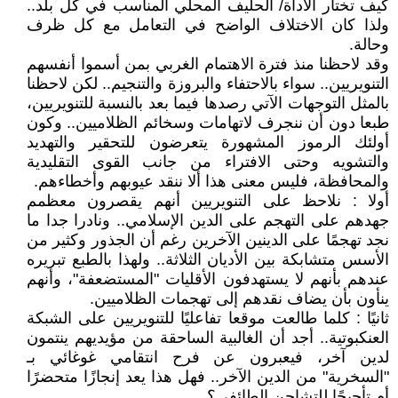
كيف تختار الأداة/ الحليف المحلي المناسب في كل بلد..
ولذا كان الاختلاف الواضح في التعامل مع كل ظرف
وحالة.
وقد لاحظنا منذ فترة الاهتمام الغربي بمن أسموا أنفسهم
التنويريين.. سواء بالاحتفاء والبروزة والتنجيم.. لكن لاحظنا
بالمثل التوجهات الآتي رصدها فيما بعد بالنسبة للتنويريين،
طبعا دون أن ننجرف لاتهامات وسخائم الظلاميين.. وكون
أولئك الرموز المشهورة يتعرضون للتحقير والتهديد
والتشويه وحتى الافتراء من جانب القوى التقليدية
والمحافظة، فليس معنى هذا ألا ننقد عيوبهم وأخطاءهم.
أولا : نلاحظ على التنويريين أنهم يقصرون معظمم
جهدهم على التهجم على الدين الإسلامي.. ونادرا جدا ما
نجد تهجمًا على الدينين الآخرين رغم أن الجذور وكثير من
الأسس متشابكة بين الأديان الثلاثة.. ولهذا بالطبع تبريره
عندهم بأنهم لا يستهدفون الأقليات "المستضعفة"، وأنهم
ينأون بأن يضاف نقدهم إلى تهجمات الظلاميين.
ثانيًا : كلما طالعت موقعا تفاعليًا للتنويريين على الشبكة
العنكبوتية.. أجد أن الغالبية الساحقة من مؤيديهم ينتمون
لدين آخر، فيعبرون عن فرح انتقامي غوغائي بـ
"السخرية" من الدين الآخر.. فهل هذا يعد إنجازًا متحضرًا
أم تأجيجًا للتشاحن الطائفي؟