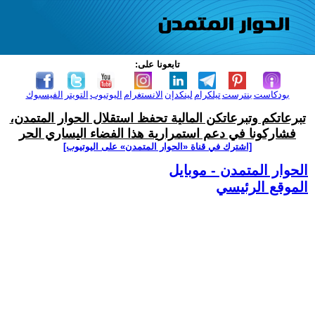
تابعونا على:
بودكاست
بنترست
تيلكرام
لينكدإن
الانستغرام
اليوتيوب
التويتر
الفيسبوك
تبرعاتكم وتبرعاتكن المالية تحفظ استقلال الحوار المتمدن،
فشاركونا في دعم استمرارية هذا الفضاء اليساري الحر
[اشترك في قناة ‫«الحوار المتمدن» على اليوتيوب]
الحوار المتمدن - موبايل
الموقع الرئيسي