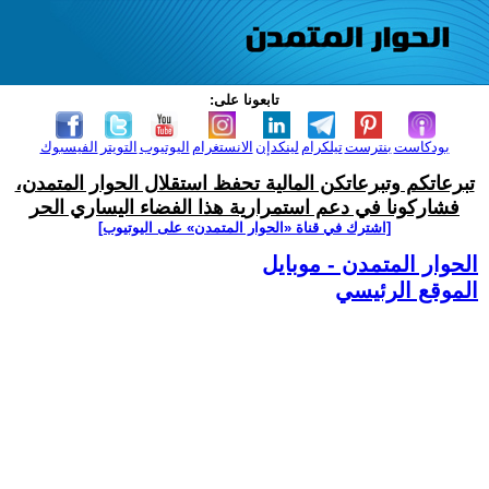
تابعونا على:
بودكاست
بنترست
تيلكرام
لينكدإن
الانستغرام
اليوتيوب
التويتر
الفيسبوك
تبرعاتكم وتبرعاتكن المالية تحفظ استقلال الحوار المتمدن،
فشاركونا في دعم استمرارية هذا الفضاء اليساري الحر
[اشترك في قناة ‫«الحوار المتمدن» على اليوتيوب]
الحوار المتمدن - موبايل
الموقع الرئيسي