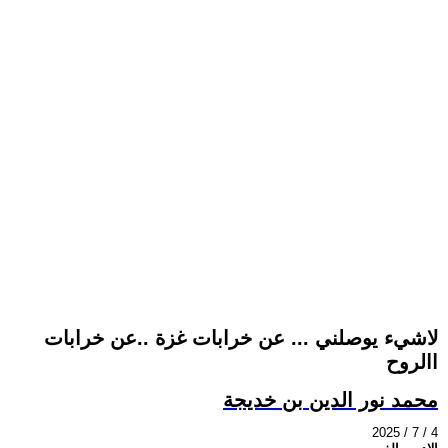
لاشيء يوصلني ... عن خرابات غزة ..عن خرابات
االروح
محمد نور الدين بن خديجة
2025 / 7 / 4