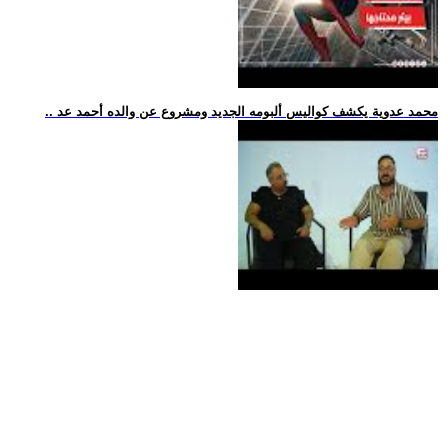
.. محمد عدوية يكشف كواليس ألبومه الجديد ومشروع عن والده أحمد عد