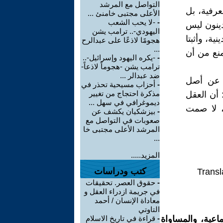
التواصل مع المرشد
عرفية، بل
الأعلى مجتبى خامنئ ...
-
-لا يحب الشعب
دينون ليس
اليهودي-.. ترامب يشن
ية، وأثبتا
هجومًا لاذعًا على عبدالرح
...
ُمنع من أن
-
-يكره اليهود وإسرائيل-..
ترامب يشن -هجوماً لاذعاً-
ضد عبدالر ...
ش عن أصل
-
أحزاب مسيحية تحذر في
مذكرة احتجاج من تغيير
 أن العقل
ديموغرافي في سهل ...
ة، لا صمت
-
بيزشكيان يكشف عن
صعوبات في التواصل مع
المرشد الأعلى مجتبى خا
...
المزيد.....
كتب ودراسات
Transl
-
حقوق العصر. تحقيقات
في جريمة ازدراء العقل و
معاداة الإنسان / أحمد
التاوتي
اعية، والمساواة
-
قراءة في تاريخ الاسلام