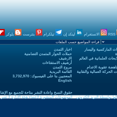
RSS
الانستغرام
لينكد إن
تيلكرام
بنترست
بلوكر
ث الماركسية واليسار
اخبار التمدن
ة
حملات الحوار المتمدن التضامنية
حاث العلمانية في العالم
الارشيف
أرشيف الاستفتاءات
اهضة عقوبة الاعدام
مروج التمدن
الحركة العمالية والنقابية
القائمة البريدية
المعجبين بنا على الفيسبوك: 3,732,970
English
حقوق النسخ واعادة النشر متاحة للجميع مع الإشا
ا بواسطة البريد الكتروني
الموضوعات المنشورة لاعضاء هيئة الادارة لا تعبر