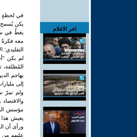
في لحظةٍ م
يكن يُسمح ل
اخر الافلام
يغطّ في سب
معه فكرةً 
التقليدي: ال
لم يكن "أص
المُطلقة، 
يهاجم الدين
إلى مليارات
ولم تمرّ 
والاقتصاد 
مؤسس المد
يعيش هذا ا
ورأى أن ال
عليهم من د