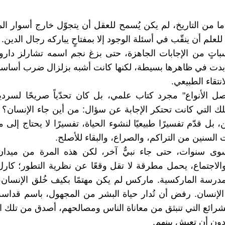
ا من التاريخ، لم يكن يُسمح للعقل أن يتجوّل خارج أسوار الم
لعلم أن ينقّب في أسئلة الوجود إلا بمفتاحٍ يباركه رجال الدين. 
اتٍ من الإجابات الجاهزة، حتى بزغ نجم اسمه تشارلز دارو
بدت في ظاهرها بسيطة، لكنها كانت أشبه بزلزال ضرب أساسا
انتقاء الطبيعي.
ل الأنواع" مجرد كتاب علمي، بل كان تحدّياً صريحًا لسرد
تلك التي كانت تحتكر الإجابة عن سؤال: من أين جاء الإنسان؟ 
، بل قدّم تفسيرًا طبيعيًا لنشوء الحياة، تفسيرًا لا يحتاج إلى
 السنين من التراكم، والصراع، والبقاء للأصلح.
سوى سنوات، حتى جاء نبيٌّ آخر، لكن هذه المرة من ميدان
والاجتماع، يحمل مطرقة لا تقل وقعًا عن نظرية التطور؛ كا
رسة الماركسية. ماركس لم يكن مهتمًا بكيف خُلق الإنسان،
لإنسان. رفض أن تُدار حياة البشر من المجهول، باسم قداس
شرائع التي تنبثق من معاناة الناس ومصالحهم، أصدق من تلك ال
ون أن تعيش بينهم.