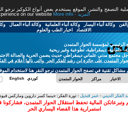
ة التصفح والنشر، الموقع يستخدم بعض أنواع الكوكيز نرجو النق
More info - المزيد
experience on our website
الفن
-
وكالة أنباء اليسار
-
وكالة أنباء العلمانية
-
وكالة أنباء العمال
-
وكا
الاقتصاد
-
اخبار الطب والعلوم
 الرئيسي لمؤسسة الحوار المتمدن
، علمانية، ديمقراطية، تطوعية وغير ربحية
ل مجتمع مدني علماني ديمقراطي حديث يضمن الحرية والعدالة الاجتم
حوار المتمدن على جائزة ابن رشد للفكر الحر والتى نالها أعلام في الفك
م مشاكل تقنية في تصفح الحوار المتمدن نرجو النقر هنا لاستخدام الموقع
كوردي
English
الاخبار
مراكز
الحوار المتمدن
د الفكر الديني
-
عمر قنديل
- ثورة الفكر: حينما كسر داروين وماركس قيود
 وتبرعاتكن المالية تحفظ استقلال الحوار المتمدن، فشاركونا 
استمرارية هذا الفضاء اليساري الحر