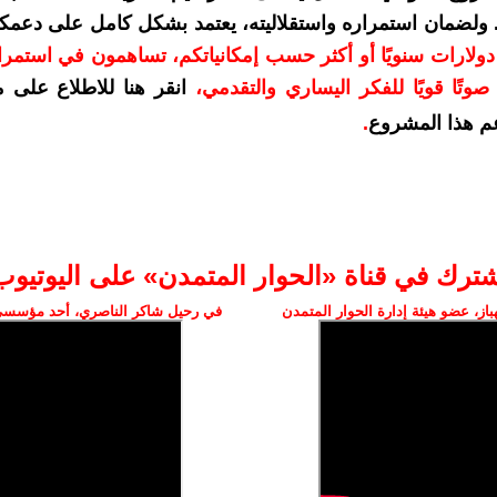
. ولضمان استمراره واستقلاليته، يعتمد بشكل كامل على دعمك
دعمكم بمبلغ 10 دولارات سنويًا أو أكثر حسب إمكانياتكم، تساهمون في استم
وتًا قويًا للفكر اليساري والتقدمي
،
انقر هنا للاطلاع على 
م هذا المشروع
.
شترك في قناة «الحوار المتمدن» على اليوتيوب
ز، عضو هيئة إدارة الحوار المتمدن
في رحيل شاكر الناصري، أحد مؤسسي 