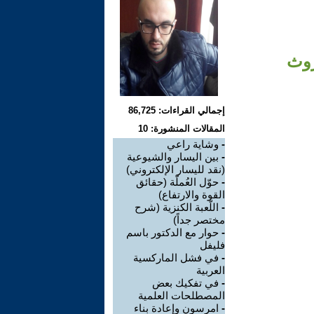
روث
إجمالي القراءات: 86,725
المقالات المنشورة: 10
-
وشاية راعي
-
بين اليسار والشيوعية
(نقد لليسار الإلكتروني)
-
حوّل العُملّة (حقائق
القوة والارتفاع)
-
اللّعبة الكنزية (شرح
مختصر جداً)
-
حوار مع الدكتور باسم
فليفل
-
في فشل الماركسية
العربية
-
في تفكيك بعض
المصطلحات العلمية
-
امرسون وإعادة بناء