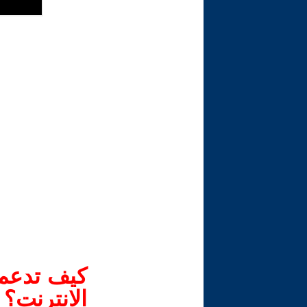
كيف تدعم-
الانترنت؟