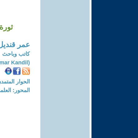
ثورة
عمر قنديل
كاتب وباحث
(Omar Kandil)
الحوار المتمدن-العدد: 8383 - 25
المحور: العلما