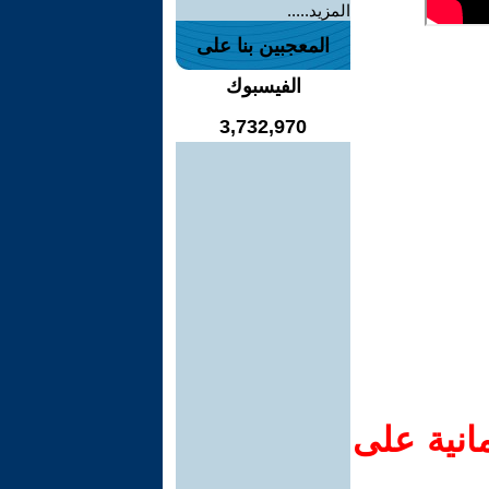
المزيد.....
المعجبين بنا على
الفيسبوك
3,732,970
انية على