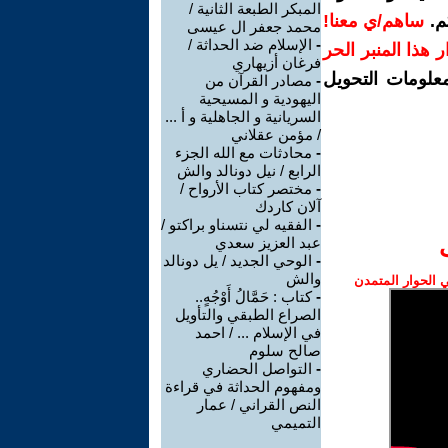
المبكر الطبعة الثانية /
م.
ساهم/ي معنا!
محمد جعفر ال عيسى
-
الإسلام ضد الحداثة /
رار هذا المنبر الحر
فرغان أزيهاري
معلومات التحويل
-
مصادر القرآن من
اليهودية و المسيحية
السريانية و الجاهلية و أ ...
/ مؤمن عقلاني
-
محادثات مع الله الجزء
الرابع / نيل دونالد والش
-
مختصر كتاب الأرواح /
آلان كاردك
-
الفقيه لي نتسناو براكتو /
عبد العزيز سعدي
-
الوحي الجديد / يل دونالد
والش
الحوار المتمدن
-
كتاب : حَمَّالُ أَوْجُهٍ..
الصراع الطبقي والتأويل
في الإسلام ... / احمد
صالح سلوم
-
التواصل الحضاري
ومفهوم الحداثة في قراءة
النص القراني / عمار
التميمي