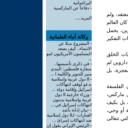
البراغماتية
-
دفاعاً عن الماركسية
عتقد، ولم
المزيد.....
كان العالم
ين، يحمل
وكالة أنباء العلمانية
ت التفكير
-
المشروع بديلا عن
الانتماء.. كيف يصعد
المسلمون الأمريكيون لمو
يات الخلق
...
داروين لم
-
في ذكرى تأسيسها..
سفارة فلسطين: المدى
 معجزة، بل
منبر للتنوير والكلمة ا ...
-
8 دول عربية وإسلامية
تدعو لوقف انتهاكات
 الفلسفة
إسرائيل وإقامة دولة ...
رل ماركس،
-
وزراء خارجية 8 دول
عربية وإسلامية يدينون
 بل بكيف
انتهاكات إسرائيل في ...
ة أو وحي،
-
-بيان إدانة بأشد
العبارات- لـ8 دول إسلامية
تي تتعالى
ضد انتهاكات إسرائ ...
-
الرئيس الإيراني يقول إن