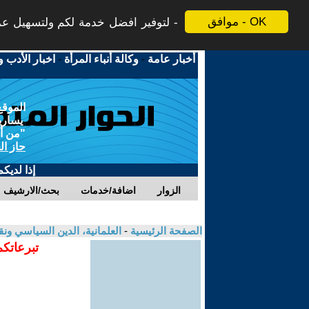
موافق - OK
لتوفير افضل خدمة لكم ولتسهيل عملي
أخبار عامة
-
وكالة أنباء المرأة
-
اخبار الأدب و
الموقع
يسارية
"من أج
حاز ال
إذا لديك
الزوار
اضافة/خدمات
بحث/الارشيف
الصفحة الرئيسية
-
العلمانية، الدين السياسي ونق
تبرعاتكم