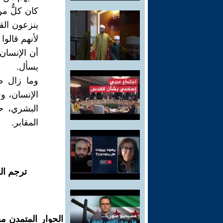
كان كلٌّ م
ينزعون الق
لأنهم قالوا 
أن الإنسان 
يسأل.
وما زال ص
الإنسان، وف
البشري، حي
المقابر.
ترجم ال
الحوار المتمدن م