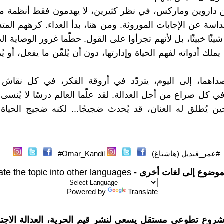
ن داروين وماركس، في نظر كثيرين، لا يهدمون فقط أنظمة م
داسة عن الإجابات الموروثة. ومن هنا، بدأ العداء. كرههم المت
شيئًا خبيثًا، بل لأنهم تجرأوا على القول. حطّما غرور الوصاية الدين
يملك أدواته لفهم الحياة وإدارتها، دون أن يُلقّن ما يفعل، أو ي
داهما، إلى اليوم، يتردّد في أروقة الفكر، في كل نقا
ي كل صراع من أجل العدالة. لقد علّما العالم درسًا لا يُنسى:
ن يُطلق له العنان، قد يُحدث ضجيجًا... لكنه ضجيج الحيا
#عمر_قنديل (هاشتاغ)
Omar_Kandil#
موضوع إلى لغات أخرى -
ate the topic into other languages
Powered by
Translate
شروع تطوعي مستقل يسعى لنشر قيم الحرية، العدالة الاجتم