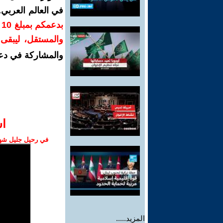
في العالم العربي
ب
والمستقل، ليبقى ص
والمشاركة في دع
ا‫
في رحيل جليل شهبا
المزيد.....