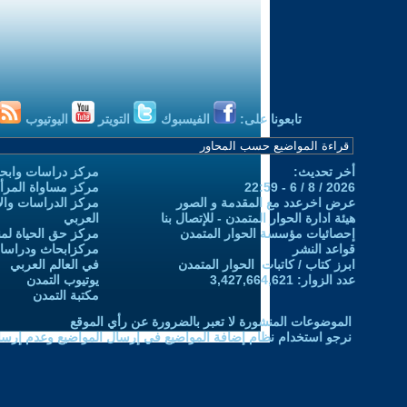
تابعونا على:
الفيسبوك
التويتر
اليوتيوب
أخر تحديث:
مركز دراسات وابحا
2026 / 8 / 6 - 22:59
مركز مساواة المرأ
عرض اخرعدد مع المقدمة و الصور
مركز الدراسات والاب
هيئة ادارة الحوار المتمدن - للإتصال بنا
العربي
إحصائيات مؤسسة الحوار المتمدن
مركز حق الحياة لمن
قواعد النشر
مركزابحاث ودراسات 
ابرز كتاب / كاتبات الحوار المتمدن
في العالم العربي
عدد الزوار: 3,427,664,621
يوتيوب التمدن
مكتبة التمدن
الموضوعات المنشورة لا تعبر بالضرورة عن رأي الموقع
نرجو استخدام نظام إضافة المواضيع في إرسال المواضيع وعدم إرساله