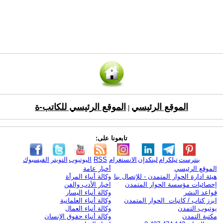
الموقع الرئيسي
الموقع الرئيسي للكاتب-ة
|
تابعونا على:
بنترست
تيلكرام
لينكدإن
الانستغرام
RSS
اليوتيوب
التويتر
الفيسبوك
الموقع الرئيسي
أخبار عامة
هيئة ادارة الحوار المتمدن - للإتصال بنا
وكالة أنباء المرأة
إحصائيات مؤسسة الحوار المتمدن
اخبار الأدب والفن
قواعد النشر
وكالة أنباء اليسار
ابرز كتاب / كاتبات الحوار المتمدن
وكالة أنباء العلمانية
يوتيوب التمدن
وكالة أنباء العمال
مكتبة التمدن
وكالة أنباء حقوق الإنسان