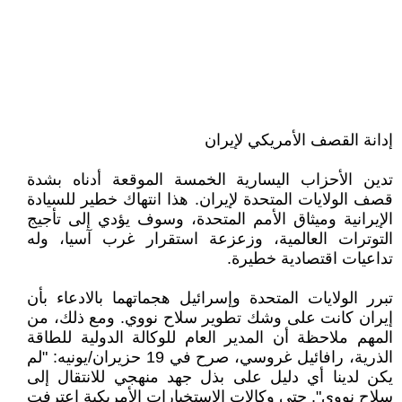
إدانة القصف الأمريكي لإيران
تدين الأحزاب اليسارية الخمسة الموقعة أدناه بشدة
قصف الولايات المتحدة لإيران. هذا انتهاك خطير للسيادة
الإيرانية وميثاق الأمم المتحدة، وسوف يؤدي إلى تأجيج
التوترات العالمية، وزعزعة استقرار غرب آسيا، وله
تداعيات اقتصادية خطيرة.
تبرر الولايات المتحدة وإسرائيل هجماتهما بالادعاء بأن
إيران كانت على وشك تطوير سلاح نووي. ومع ذلك، من
المهم ملاحظة أن المدير العام للوكالة الدولية للطاقة
الذرية، رافائيل غروسي، صرح في 19 حزيران/يونيه: "لم
يكن لدينا أي دليل على بذل جهد منهجي للانتقال إلى
سلاح نووي". حتى وكالات الاستخبارات الأمريكية اعترفت