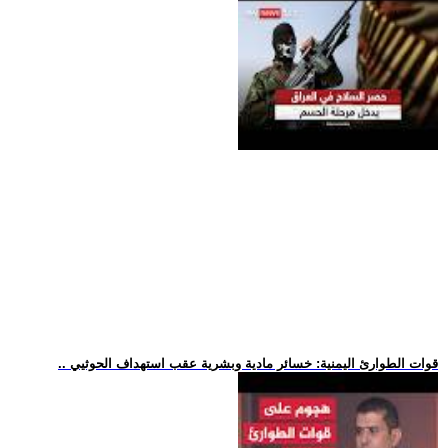
.. قوات الطوارئ اليمنية: خسائر مادية وبشرية عقب استهداف الحوثيي