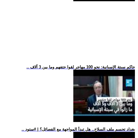
.. حاكم سبتة الإسبانية: نحو 100 مهاجر لقوا حتفهم وما بين 3 آلاف
.. بغداد تحسم ملف السلاح.. هل تبدأ المواجهة مع الفصائل؟ | #ستود