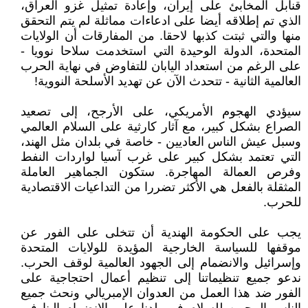
قنابل المخابئ على إيران، وإعادة تمثيل غزو العراق،
الذي تم إطلاقه أيضا على ادعاءات مماثلة لم يتم التحقق
منها والتي ثبتت كذبها لاحقا. من المفارقات أن الولايات
المتحدة، الدولة الوحيدة التي استخدمت سلاحا نوويا -
على الرغم من استعداد اليابان للتفاوض في نهاية الحرب
العالمية الثانية - تتحدث الآن عن تهديد الأسلحة النووية!
سيؤدي الهجوم الأمريكي، على الأرجح، إلى تصعيد
الصراع بشكل كبير، مع آثار كارثية على السلام العالمي
وسبل عيش الناس العاديين - خاصة في بلدان مثل الهند،
التي تعتمد بشكل كبير على غرب آسيا لواردات النفط
وفرص العمالة المهاجرة. ستكون الجماهير العاملة
المثقلة بالفعل هي الأكثر تضررا من التداعيات الاقتصادية
للحرب.
يجب على الحكومة الهندية أن تتخلى على الفور عن
موقفها للسياسة الخارجية المؤيدة للولايات المتحدة
وإسرائيل والانضمام إلى الجهود العالمية لوقف الحرب.
ندعو جميع تنظيماتنا إلى تنظيم أعمال احتجاجية على
الفور ضد هذا العمل من العدوان الإمبريالي ونحث جميع