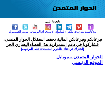
تابعونا على:
بودكاست
بنترست
تيلكرام
لينكدإن
الانستغرام
اليوتيوب
التويتر
الفيسبوك
تبرعاتكم وتبرعاتكن المالية تحفظ استقلال الحوار المتمدن،
فشاركونا في دعم استمرارية هذا الفضاء اليساري الحر
[اشترك في قناة ‫«الحوار المتمدن» على اليوتيوب]
الحوار المتمدن - موبايل
الموقع الرئيسي