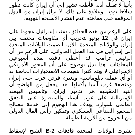
بأنها لا تملك أدلة قاطعة تشير إلى أن إيران كانت تطور
سلاحا نوويا. وعلاوة على ذلك، لا تزال إيران من الدول
الموقعة على معاهدة عدم انتشار الأسلحة النووية.
على الرغم من هذه الحقائق، شنت إسرائيل هجوما على
إيران في 12 يونيو لتخريب أي مفاوضات محتملة بين
إيران والولايات المتحدة. الآن، انضمت الولايات المتحدة
إلى إسرائيل في هذا العمل العدواني، على الرغم من أن
الرئيس ترامب قد أعطى نافذة لمدة أسبوعين
للمحادثات. هذا يدل بوضوح على أن المحور الأمريكي
الإسرائيلي لا يهتم كثيرا بتقييمات الاستخبارات الخاصة به
أو أي عملية دبلوماسية، ويعتزم فرض حرب على إيران
ومنطقة غرب آسيا بأكملها. هذا يجعل من الواضح أن
النية الحقيقية هي تدمير إيران، وتأسيس الهيمنة
الإمبريالية على غرب آسيا، والسيطرة على التدفق
العالمي للموارد. يهدف هذا الهجوم إلى خدمة مصالح
المجمع الصناعي العسكري وتمكين رأس المال الدولي
من الخروج من الأزمة الطويلة.
نشرت الولايات المتحدة قاذفات B-2 الشبح لإسقاط