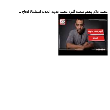
.. محمد علام وهيثم سعيد: ألبوم محمد عدوية الجديد استكمالا لنجاح