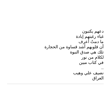
دعهم يكتبون
غباء رغبتهم إبادة
ما دمتُ أعرف
أن قلوبهم أشد قساوة من الحجارة
تلك هي صدق النبوة
لكلام من نور
في كتاب مبين
..
نصيف علي وهيب
العراق