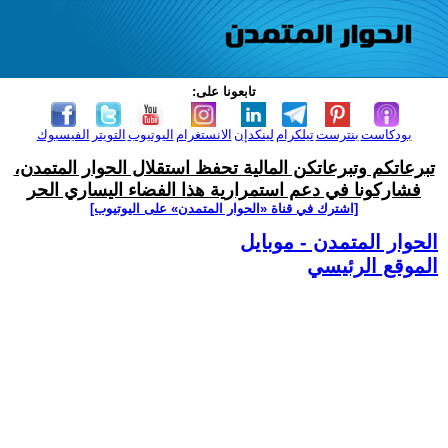
تابعونا على:
بودكاست
بنترست
تيلكرام
لينكدإن
الانستغرام
اليوتيوب
التويتر
الفيسبوك
تبرعاتكم وتبرعاتكن المالية تحفظ استقلال الحوار المتمدن،
فشاركونا في دعم استمرارية هذا الفضاء اليساري الحر
[اشترك في قناة ‫«الحوار المتمدن» على اليوتيوب]
الحوار المتمدن - موبايل
الموقع الرئيسي