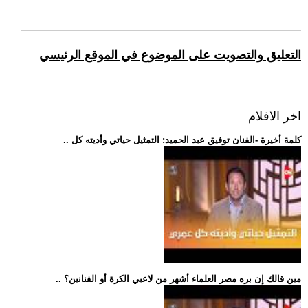
التعليق والتصويت على الموضوع في الموقع الرئيسي
اخر الافلام
.. كلمة أخيرة -الفنان توفيق عبد الحميد: التمثيل حياتي وأديته كل
.. مين قالك إن بره مصر العلماء أشهر من لاعبي الكرة أو الفنانين؟