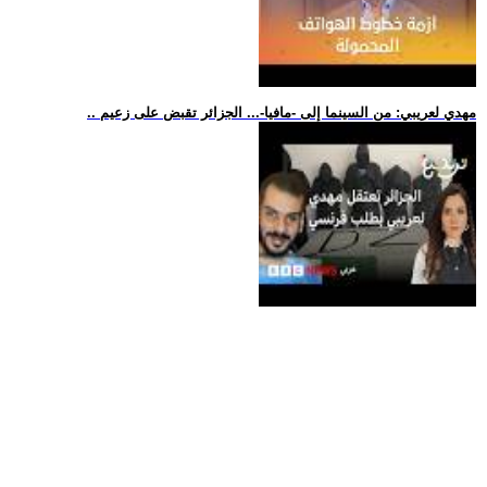
.. مهدي لعريبي: من السينما إلى -مافيا-... الجزائر تقبض على زعيم