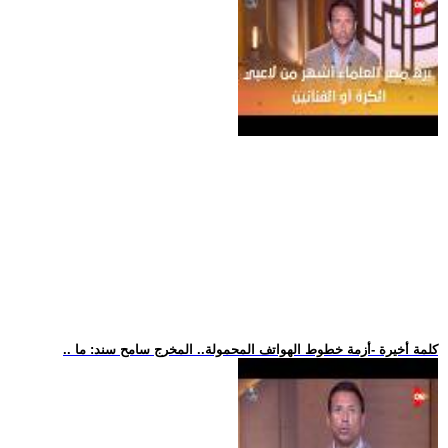
.. كلمة أخيرة -أزمة خطوط الهواتف المحمولة.. المخرج سامح سند: ما