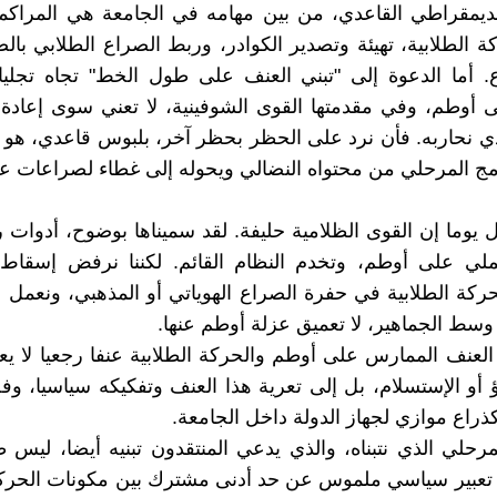
لديمقراطي القاعدي، من بين مهامه في الجامعة هي المراكمة
ة الطلابية، تهيئة وتصدير الكوادر، وربط الصراع الطلابي بالص
. أما الدعوة إلى "تبني العنف على طول الخط" تجاه تجلي
 أوطم، وفي مقدمتها القوى الشوفينية، لا تعني سوى إعادة 
ي نحاربه. فأن نرد على الحظر بحظر آخر، بلبوس قاعدي، هو 
امج المرحلي من محتواه النضالي ويحوله إلى غطاء لصراعات عن
 يوما إن القوى الظلامية حليفة. لقد سميناها بوضوح، أدوات ر
ملي على أوطم، وتخدم النظام القائم. لكننا نرفض إسقاط
حركة الطلابية في حفرة الصراع الهوياتي أو المذهبي، ونعمل 
وسط الجماهير، لا تعميق عزلة أوطم عنها.
ا العنف الممارس على أوطم والحركة الطلابية عنفا رجعيا لا يع
ؤ أو الإستسلام، بل إلى تعرية هذا العنف وتفكيكه سياسيا، و
 كذراع موازي لجهاز الدولة داخل الجامعة.
لمرحلي الذي نتبناه، والذي يدعي المنتقدون تبنيه أيضا، ليس
تعبير سياسي ملموس عن حد أدنى مشترك بين مكونات الحركة 