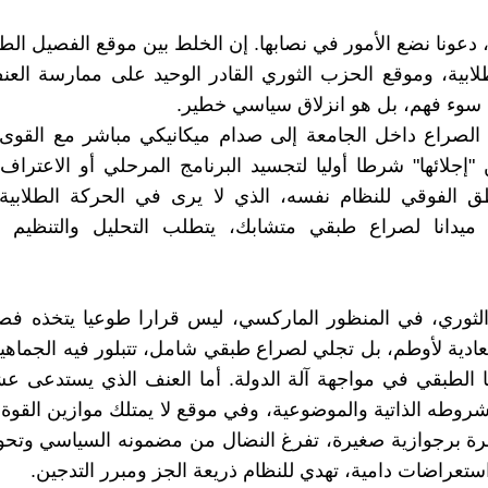
، دعونا نضع الأمور في نصابها. إن الخلط بين موقع الفصيل الط
لابية، وموقع الحزب الثوري القادر الوحيد على ممارسة العن
سوء فهم، بل هو انزلاق سياسي خطير.
لصراع داخل الجامعة إلى صدام ميكانيكي مباشر مع القوى ا
إجلائها" شرطا أوليا لتجسيد البرنامج المرحلي أو الاعتراف، 
طق الفوقي للنظام نفسه، الذي لا يرى في الحركة الطلابية
ا ميدانا لصراع طبقي متشابك، يتطلب التحليل والتنظيم لا
الثوري، في المنظور الماركسي، ليس قرارا طوعيا يتخذه فص
دية لأوطم، بل تجلي لصراع طبقي شامل، تتبلور فيه الجماهي
الطبقي في مواجهة آلة الدولة. أما العنف الذي يستدعى عش
وطه الذاتية والموضوعية، وفي موقع لا يمتلك موازين القوة
ة برجوازية صغيرة، تفرغ النضال من مضمونه السياسي وتحو
ستعراضات دامية، تهدي للنظام ذريعة الجز ومبرر التدجين.