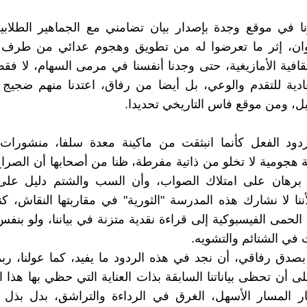
نا في موقع وجدة بإصدار بيان تضامني مع الجماهير الطلابي
ان، إثر ما تعرضوا له من تطويق وهجوم عدائي من طرف
ثقافية الأمازيغية، حتى وجدنا أنفسنا في مرمى السهام، لا ف
ادية للتقدم والوعي، بل أيضا من رفاق، اعتدنا منهم ضجيج
يل، ومن موقع فاس التاريخي تحديدا.
ود الفعل كأنما انبثقت من ماكينة معدة سلفا، منشورات 
ة هجومية لا تخلو من ذاتية مفرطة، ظنا من أصحابها أن الصر
 برهان على امتلاك الصواب، وأن السب والشتم دليل على
أننا لا نشارك هذه المدرسة "الثورية" في مقاربتها النقاش، كن
الحمى الفيسبوكية إلى قراءة نقدية متزنة في بياننا، ولو بنف
 في الشتائم والتشويه.
 بصدق رفاقي، أن نجد في هذه الردود ما يفيد، كما عولنا، رب
 أن تحظى بياناتنا السابقة بذات العناية التي حظي بها هذا ال
ار المسار الأسهل، الغرق في الرداءة والتراشق، بدل بذل 