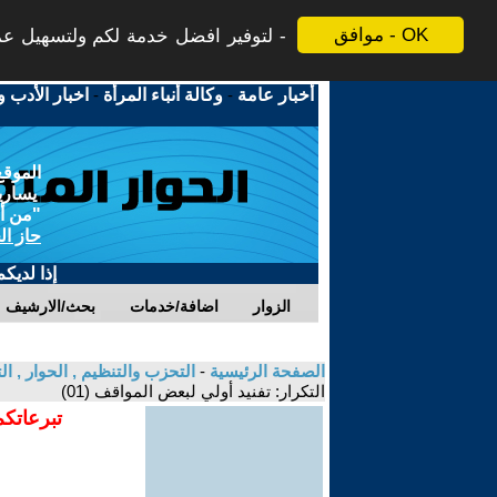
موافق - OK
لتوفير افضل خدمة لكم ولتسهيل عملي
أخبار عامة
-
وكالة أنباء المرأة
-
اخبار الأدب و
الموقع
يسارية
"من أج
حاز ال
إذا لديك
الزوار
اضافة/خدمات
بحث/الارشيف
الصفحة الرئيسية
-
التحزب والتنظيم , الحوار , 
التكرار: تفنيد أولي لبعض المواقف (01)
تبرعاتكم