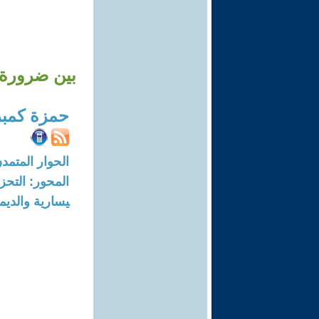
بين ضرورة ا
حمزة كمب
الحوار المتمدن-العدد: 8368 - 5
المحور: التحز
يسارية والديم