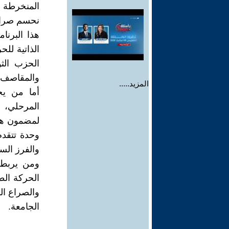
المنخرطة ف
نحسم صراعا
هذا البرنا
الذاتية للح
الحزب الث
والمقاصف.
المزيد.....
أما من يجع
المرحلي، 
لمضمون هذا
وحدة تتقدم
والفرز السي
ومن يربط 
الحركة الطل
والصراع ال
الجامعة.