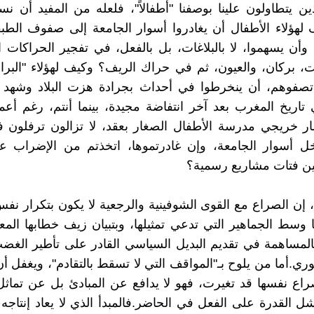
ين يتطاولون علينا بوصفنا "أطفالاً"، فلعله من المفيد أن نس
هؤلاء الأطفال أن يغادروا أسوار الجامعة إلى صفوف الطبق
 وأن يسهموا، لا بالبلاغات، بل بالفعل، في تفجير الحراكات ا
، بركان، والعيون، ثم في حراك الريف؟ وكيف لهؤلاء "البر
صفوهم، أن ينخرطوا في أحداث بجرادة هزت البلاد وشهد الع
تاريخ المغرب بعد آخر انتفاضة مجيدة، بينما أنتم، رغم أعم
ار خريجي مدرسة الأطفال الصغار بعقد، لا تزالون ترفلون 
اخل أسوار الجامعة، وإن غادرتموها، اتخذتم من الإضراب ع
ين فتات مشاريع رسمية؟
، إن الصراع مع القوى الشوفينية والرجعية لا يكون بتكرار نفس 
وسط الجماهير التي تدعي تمثيلها، وبتبيان زيف خطابها المع
المساهمة في تقديم البديل السياسي القادر على تأطير الغ
وري.أما من يلوح بـ"المواقف التي لا تسقط بالتقادم"، ويغفل 
صراع نفسها قد تغيرت، فهو لا يدافع عن المبادئ بل عن تما
ل القدرة على الفعل في الحاضر.فالمبدأ الذي لا يعاد إنتاج