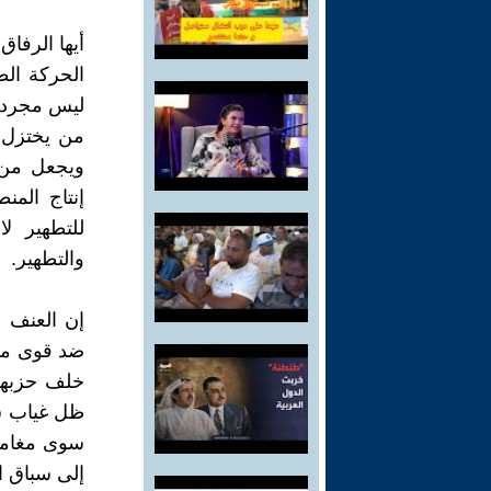
أيها الرفاق
الحركة الط
ليس مجرد 
من يختزل ا
ويجعل من "
إنتاج المن
للتطهير ل
والتطهير.
إن العنف 
ضد قوى معا
خلف حزبها 
ظل غياب شر
سوى مغامر
إلى سباق ا