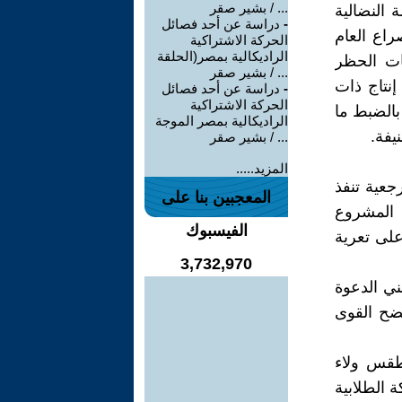
... / بشير صقر
 النضالية
-
دراسة عن أحد فصائل
راع العام
الحركة الاشتراكية
الراديكالية بمصر(الحلقة
ات الحظر
... / بشير صقر
إنتاج ذات
-
دراسة عن أحد فصائل
الحركة الاشتراكية
بالضبط ما
الراديكالية بمصر الموجة
يفة.
... / بشير صقر
المزيد.....
جعية تنفذ
المعجبين بنا على
 المشروع
الفيسبوك
على تعرية
3,732,970
ني الدعوة
فضح القوى
 طقس ولاء
الطلابية