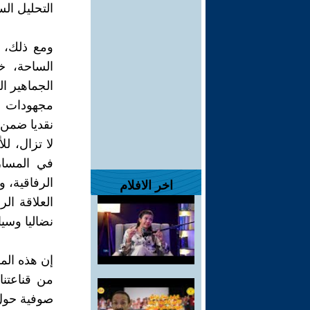
التحليل ال
ومع ذلك، 
الساحة، خ
الجماهير ال
مجهودات نس
نقديا ضمن 
لا تزال، ل
في المسار.
الرفاقية، و
اخر الافلام
العلاقة ال
نضاليا وسيا
إن هذه الم
من قناعتنا
صوفية حول 