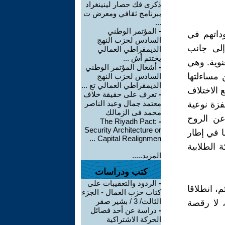
ذكرى فك حصار لينينغراد
ببرنامج ثقافي ومعرض ت
...
-
المؤتمر الوطني
داتهم في
السادس لحزب النهج
إلى جانب
الديمقراطي العمالي
يختتم أش ...
نوية. وهي
-
أشغال المؤتمر الوطني
 مساءلتها
السادس لحزب النهج
الديمقراطي العمالي تع ...
 الاختلاف
-
تعرف على حقيقة خلاف
معتمد جمال وعبد الناصر
فزة نوعية
محمد فى الزمالك
 عن الروح
The Riyadh Pact:
-
Security Architecture or
ا في إطار
Capital Realignmen ...
 الطلابية
المزيد.....
كتب ودراسات
-
الردود والتعقيبات على
، انطلاقا
كتاب حزب العمال - الجزء
الثالث/ 3 / بشير صقر
، لا رقصة
-
دراسة عن أحد فصائل
الحركة الاشتراكية