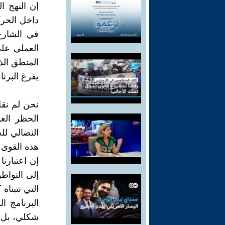
إن النهج ا
داخل الحرك
في الشارع
العملي على
المنطق الذ
يفرغ البرن
نحن لم نقل
الحظر الع
النضالي لل
هذه القوى 
إن اعتبارن
إلى التواط
التي تتبناه
البرنامج ا
شكلي، بل 