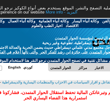
ة التصفح والنشر، الموقع يستخدم بعض أنواع الكوكيز نرجو النق
More info - المزيد
experience on our website
الفن
-
وكالة أنباء اليسار
-
وكالة أنباء العلمانية
-
وكالة أنباء العمال
-
وكا
الاقتصاد
-
اخبار الطب والعلوم
 الرئيسي لمؤسسة الحوار المتمدن
، علمانية، ديمقراطية، تطوعية وغير ربحية
ل مجتمع مدني علماني ديمقراطي حديث يضمن الحرية والعدالة الاجتم
حوار المتمدن على جائزة ابن رشد للفكر الحر والتى نالها أعلام في الفك
م مشاكل تقنية في تصفح الحوار المتمدن نرجو النقر هنا لاستخدام الموقع
كوردي
English
الاخبار
مراكز
الحوار المتمدن
التفاعل و اقرار السياسات في الاحزاب والمنظمات اليسارية والديمقراطية
-
 وتبرعاتكن المالية تحفظ استقلال الحوار المتمدن، فشاركونا 
استمرارية هذا الفضاء اليساري الحر