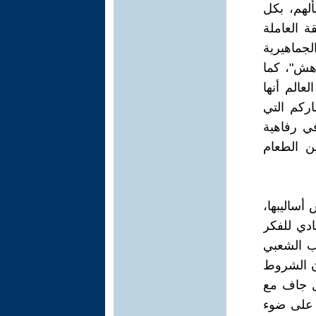
ألهم، بكل
ة العاملة
لجماهيرية
اهش"، كما
الم أنها
اركم التي
في رفاهية
ن الطعام
أساليبها،
ادي للفكر
ضب الشعبي
أن الشروط
ثل جاف مع
ه على ضوء