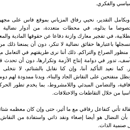
سياسي والفكري.
وبكامل التقدير، نحيي رفاق المزياني بموقع فاس على مجهو
صوصا ما بذلوه، في محطات متعددة، من أدوار نضالية 
طلابية، في تفجير معارك وازنة دفاعا عن حقوقها المادية والمع
جلها باعتبارها حقائق نضالية لا تنكر، دون أن يمنعنا ذلك من
منظور الصراع والتراكم. ذلك أننا نرى طريقتهم في التعامل مع
لأسف، تدور في دوامة إنتاج الأزمة وتكرارها، دون أن تحدث ق
 كما نعيد التأكيد أننا، وإن كنا نقابل بالشتائم، لا نتخلى
نظل منفتحين على النقاش الجاد والبناء، ويدنا ممدودة لهم دوم
رفاقية، والتضامن المبدئي واللامشروط، بما يخدم تطور الحركة
سيا من خلال التقاطعات والاختلافات.
قالة تأتي كتفاعل رفاقي مع ما أثير، حتى وإن كان معظمه شتائم
 بأن النضال هو أيضا إصغاء ونقد ذاتي واستفادة من النقاش
صنمية الذات.