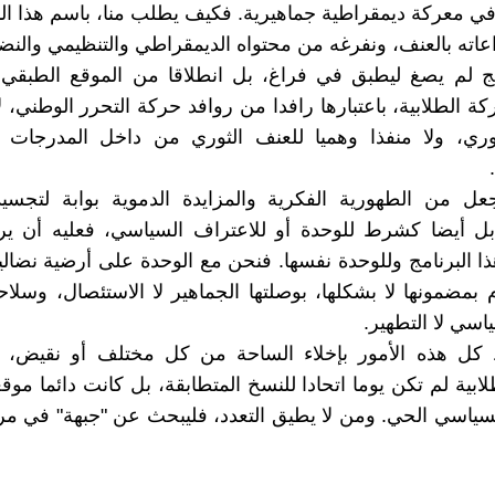
ي معركة ديمقراطية جماهيرية. فكيف يطلب منا، باسم هذا الب
ته بالعنف، ونفرغه من محتواه الديمقراطي والتنظيمي والنض
مج لم يصغ ليطبق في فراغ، بل انطلاقا من الموقع الطبقي 
ركة الطلابية، باعتبارها رافدا من روافد حركة التحرر الوطني، ل
وري، ولا منفذا وهميا للعنف الثوري من داخل المدرجات 
ل من الطهورية الفكرية والمزايدة الدموية بوابة لتجسيد 
بل أيضا كشرط للوحدة أو للاعتراف السياسي، فعليه أن ير
 البرنامج وللوحدة نفسها. فنحن مع الوحدة على أرضية نضال
 بمضمونها لا بشكلها، بوصلتها الجماهير لا الاستئصال، وسلاحه
اسي لا التطهير.
كل هذه الأمور بإخلاء الساحة من كل مختلف أو نقيض، ف
ابية لم تكن يوما اتحادا للنسخ المتطابقة، بل كانت دائما موقع
سياسي الحي. ومن لا يطيق التعدد، فليبحث عن "جبهة" في مرآ