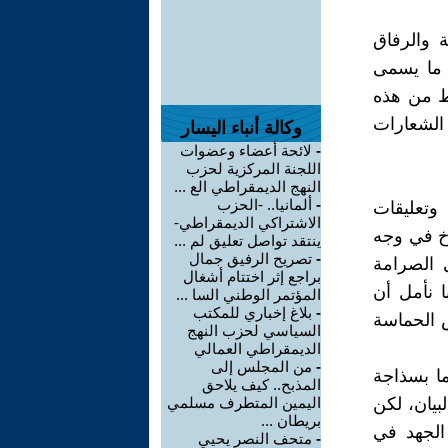
ة والرفاق
 ما يسمى
قط من هذه
 الشعارات
وكالة أنباء اليسار
-
لائحة أعضاء وعضوات
اللجنة المركزية لحزب
النهج الديمقراطي الع ...
-
ألمانيا.. -الحزب
وتعليقات
الاشتراكي الديمقراطي-
اخ في وجه
ينتقد تواصل تعليق لم ...
-
تصريح الرفيق جمال
 الصرامة
براجع إثر اختتام أشغال
ا نأمل أن
المؤتمر الوطني السا ...
-
بلاغ إخباري للمكتب
س الحماسة
السياسي لحزب النهج
الديمقراطي العمالي
-
من المجلس إلى
ما بسذاجة
المذبح.. كيف يلاحق
بيان، لكن
اليمين المتطرف مسلمي
بريطان ...
الجهد في
-
متحف النصر يحيي