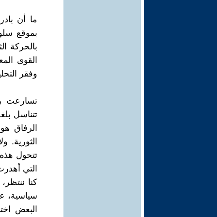
ما أن بادر
بموقع سلو
بالحركة ال
القوى المع
وفقر التحل
تسارعت رد
تتناسل بلغ
الرفاق هو
الثورية. ول
تتحول هذه 
التي أهدرت
كنا ننتظر،
سياسية، على
البعض اخت