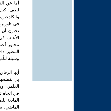
أما عن الذ
لطف: كيف ل
والكادحين،
في تاوريرت
تحبون أن ت
الأعنف في 
تتجاوز أعم
التنظير د
وسيلة لتأم
أيها الرفاق
بل بفضحها 
العلمي، وب
في اتجاه ث
المادية لل
الماضي، يش