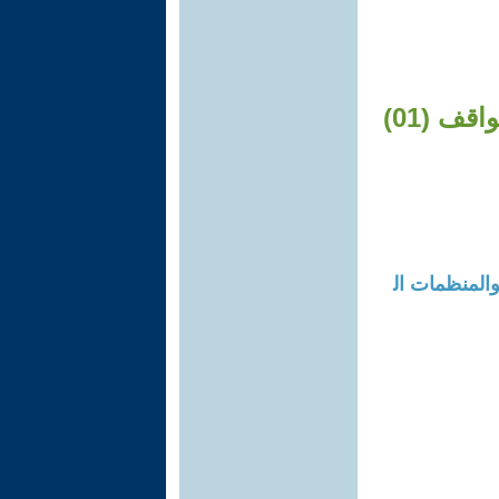
ف (01)
والمنظمات ال