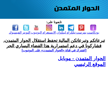
تابعونا على:
بودكاست
بنترست
تيلكرام
لينكدإن
الانستغرام
اليوتيوب
التويتر
الفيسبوك
تبرعاتكم وتبرعاتكن المالية تحفظ استقلال الحوار المتمدن،
فشاركونا في دعم استمرارية هذا الفضاء اليساري الحر
[اشترك في قناة ‫«الحوار المتمدن» على اليوتيوب]
الحوار المتمدن - موبايل
الموقع الرئيسي