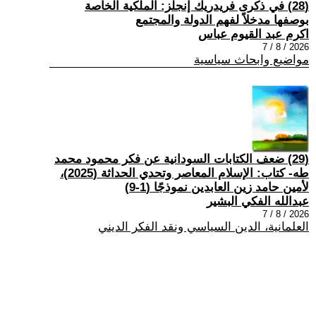
(28) في ذكرى فريدريك إنجلز: الملكية الخاصة
بوصفها مدخلاً لفهم الدولة والمجتمع
اكرم عبد القيوم عباس
2026 / 8 / 7
مواضيع وابحاث سياسية
(29) ضعف الكتابات السودانية عن فكر محمود محمد
طه- كتاب: الإسلام المعاصر وتحدي الحداثة (2025)،
لأمين حامد زين العابدين نموذجًا (1-9)
عبدالله الفكي البشير
2026 / 8 / 7
العلمانية، الدين السياسي ونقد الفكر الديني