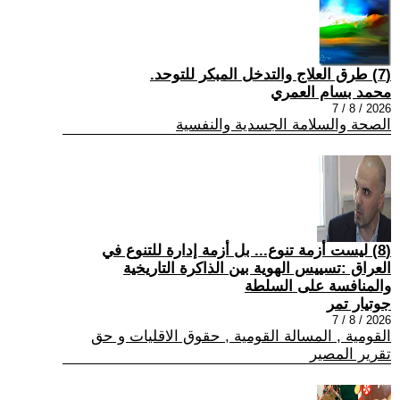
(7) طرق العلاج والتدخل المبكر للتوحد.
محمد بسام العمري
2026 / 8 / 7
الصحة والسلامة الجسدية والنفسية
(8) ليست أزمة تنوع... بل أزمة إدارة للتنوع في
العراق :تسييس الهوية بين الذاكرة التاريخية
والمنافسة على السلطة
جوتيار تمر
2026 / 8 / 7
القومية , المسالة القومية , حقوق الاقليات و حق
تقرير المصير