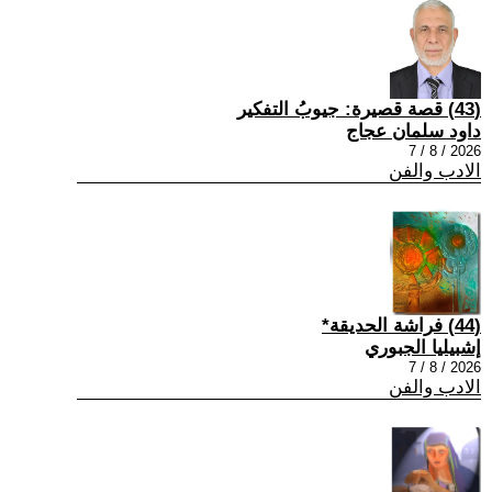
(43) قصة قصيرة: جيوبُ التفكير
داود سلمان عجاج
2026 / 8 / 7
الادب والفن
(44) فراشة الحديقة*
إشبيليا الجبوري
2026 / 8 / 7
الادب والفن