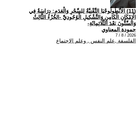
(11) الْأَنْطُولُوجْيَا التِّقْنِيَّةُ لِلسِّحْرِ وَالْعَدَمِ: دِرَاسَةٌ فِي
الْإِمْكَانِ الْكَامِنِ وَالتَّشْكِيلِ الْوُجُودِيِّ -الجُزْءُ الثَّالِثُ
وَالسِّتُّونَ بَعْدَ الثَّلَاثِمِائَةِ-
حمودة المعناوي
2026 / 8 / 7
الفلسفة ,علم النفس , وعلم الاجتماع