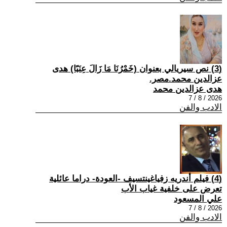
(3) نص سيريالي بعنوان (خَمْرُنَا مَا زَالَ عِنَبًا) هدى
عزالدين محمد.مصر.
هدى عزالدين محمد
2026 / 8 / 7
الادب والفن
(4) فيلم أندريه زفياغينتسيف -العودة- دراما عائلية
تعرض على خلفية غياب الأب
علي المسعود
2026 / 8 / 7
الادب والفن