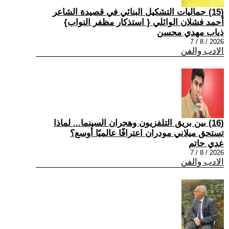
(15) جماليات التشكيل البنائي في قصيدة الشاعر
أحمد فشلان الوائلي { استذكار مظفر النواب}
ذياب مهدي محسن
2026 / 8 / 7
الادب والفن
(16) بين بريق التلفزيون وهجران السينما... لماذا
تستحق ميلاني مودران اعترافًا عالميًا أوسع؟
عدي حاتم
2026 / 8 / 7
الادب والفن