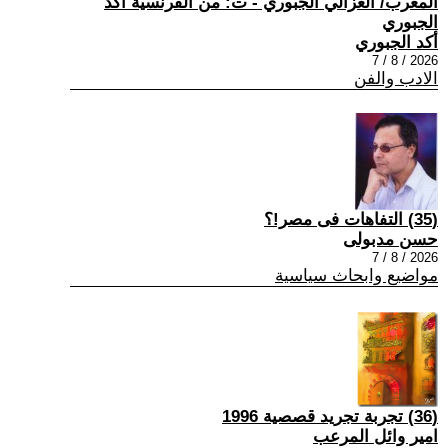
المغرب/ الغزالي الجبوري - ت: من الفرنسية أكد
الجبوري
أكد الجبوري
2026 / 8 / 7
الادب والفن
(35) التفاهات فى مصر!؟
حسن مدبولى
2026 / 8 / 7
مواضيع وابحاث سياسية
(36) تجربة تجريد قصصية 1996
امير وائل المرعب