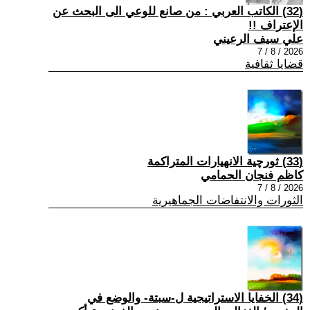
(32) الكاتب العربي : من صانع للوعي الى البحث عن
الإعتراف !!
علي سيف الرعيني
2026 / 8 / 7
قضايا ثقافية
(33) ثورچية الانهيارات المتراكمة
كاظم فنجان الحمامي
2026 / 8 / 7
الثورات والانتفاضات الجماهيرية
(34) الخفايا الاستراتيجية ل-سبتة- والوضع في