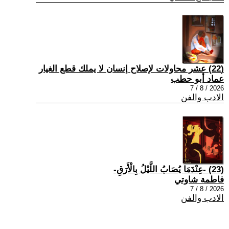
(22) عشر محاولات لإصلاح إنسان لا يملك قطع الغيار
عماد أبو حطب
2026 / 8 / 7
الادب والفن
(23) -عِنْدَمَا يُصَابُ اللَّيْلُ بِالْأَرَقِ-
فاطمة شاوتي
2026 / 8 / 7
الادب والفن