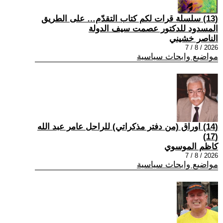
(13) سلسلة قرات لكم كتاب التقدّم… على الطريق
المسدود للدكتور عصمت سيف الدولة
الناصر خشيني
2026 / 8 / 7
مواضيع وابحاث سياسية
(14) اوراق (من دفتر مذكراتي) للراحل عامر عبد الله
(17)
كاظم الموسوي
2026 / 8 / 7
مواضيع وابحاث سياسية