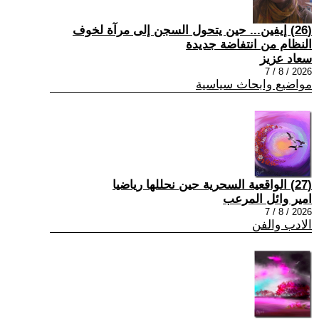
(26) إيفين... حين يتحول السجن إلى مرآة لخوف
النظام من انتفاضة جديدة
سعاد عزيز
2026 / 8 / 7
مواضيع وابحاث سياسية
(27) الواقعية السحرية حين نحللها رياضيا
امير وائل المرعب
2026 / 8 / 7
الادب والفن