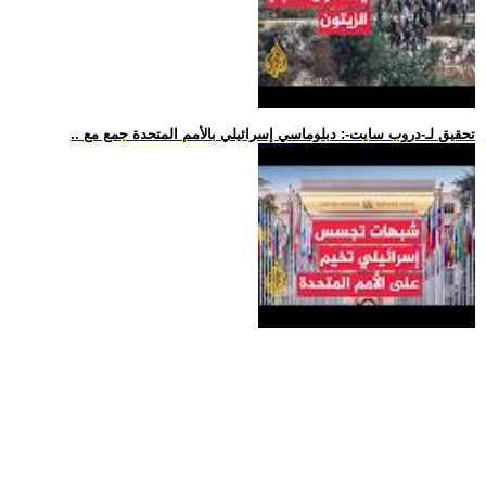
.. تحقيق لـ-دروب سايت-: دبلوماسي إسرائيلي بالأمم المتحدة جمع مع