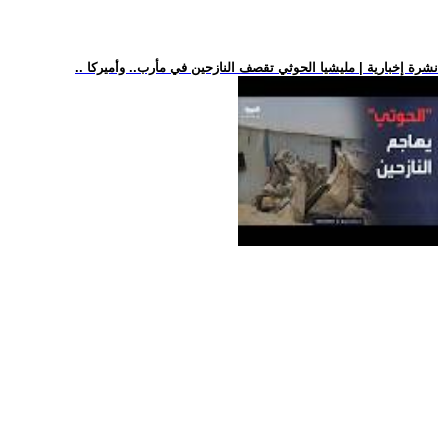
.. نشرة إخبارية | مليشيا الحوثي تقصف النازحين في مأرب.. وأميركا