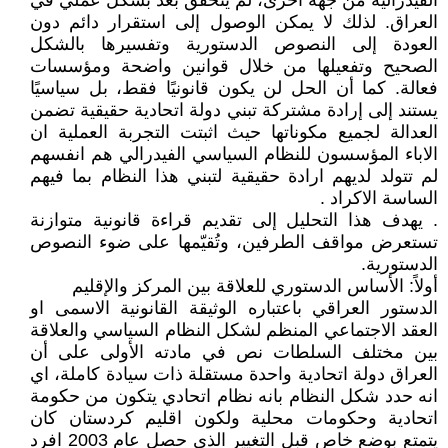
الفيدرالية من جهة أخرى، لم يتحقق بعد بشكل عملي في
العراق. لذلك لا يمكن الوصول إلى استقرار دائم دون
العودة إلى النصوص الدستورية وتفسيرها بالشكل
الصحيح وتفعيلها من خلال قوانين واضحة ومؤسسات
فعالة. كما أن الحل لن يكون قانونيًا فقط، بل سياسيًا
يستند إلى إرادة مشتركة تبني دولة اتحادية حقيقية تضمن
العدالة لجميع مكوناتها حيث اثبتت التجربة العملية ان
الاباء المؤسسون للنظام السياسي الفيدرالي هم انفسهم
لم تتولد لديهم ارادة حقيقية لتبني هذا النظام بما فيهم
الساسة الاكراد .
. يهدف هذا التحليل إلى تقديم قراءة قانونية متوازنة
تستعرض مواقف الطرفين، وتُقيّمها على ضوء النصوص
الدستورية.
أولاً: الأساس الدستوري للعلاقة بين المركز والإقليم
الدستور العراقي باعتباره الوثيقة القانونية الاسمى او
العقد الاجتماعي المنظم لشكل النظام السياسي والعلاقة
بين مختلف السلطات نص في مادته الأولى على أن
العراق دولة اتحادية واحدة مستقلة ذات سيادة كاملة، اي
انه حدد شكل النظام بانه نظام اتحادي يتكون من حكومة
اتحادية وحكومات محلية ولكون اقليم كردستان كان
يتمتع بوضع خاص قبل التغيير الذي حصل عام 2003 افرد