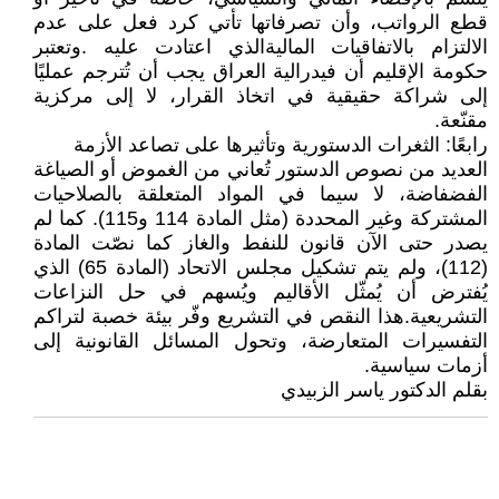
قطع الرواتب، وأن تصرفاتها تأتي كرد فعل على عدم
الالتزام بالاتفاقيات الماليةالذي اعتادت عليه .وتعتبر
حكومة الإقليم أن فيدرالية العراق يجب أن تُترجم عمليًا
إلى شراكة حقيقية في اتخاذ القرار، لا إلى مركزية
مقنّعة.
رابعًا: الثغرات الدستورية وتأثيرها على تصاعد الأزمة
العديد من نصوص الدستور تُعاني من الغموض أو الصياغة
الفضفاضة، لا سيما في المواد المتعلقة بالصلاحيات
المشتركة وغير المحددة (مثل المادة 114 و115). كما لم
يصدر حتى الآن قانون للنفط والغاز كما نصّت المادة
(112)، ولم يتم تشكيل مجلس الاتحاد (المادة 65) الذي
يُفترض أن يُمثّل الأقاليم ويُسهم في حل النزاعات
التشريعية.هذا النقص في التشريع وفّر بيئة خصبة لتراكم
التفسيرات المتعارضة، وتحول المسائل القانونية إلى
أزمات سياسية.
بقلم الدكتور ياسر الزبيدي