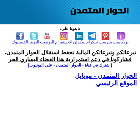
تابعونا على:
بودكاست
بنترست
تيلكرام
لينكدإن
الانستغرام
اليوتيوب
التويتر
الفيسبوك
تبرعاتكم وتبرعاتكن المالية تحفظ استقلال الحوار المتمدن،
فشاركونا في دعم استمرارية هذا الفضاء اليساري الحر
[اشترك في قناة ‫«الحوار المتمدن» على اليوتيوب]
الحوار المتمدن - موبايل
الموقع الرئيسي