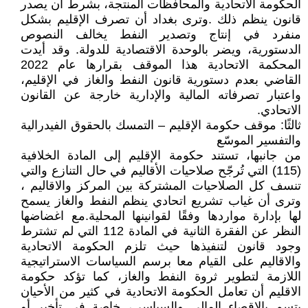
الحكومة الاتحادية والمحافظات المنتجة، بشرط أن يصدر
قانون ينظم ذلك .وترى بغداد أن تصرف الإقليم بشكل
منفرد في إنتاج وتصدير النفط يخالف النصوص
الدستورية، ويضر بالوحدة الاقتصادية للدولة. وقد أيدت
المحكمة الاتحادية هذا الموقف بقرارها عام 2022
القاضي بعدم دستورية قانون النفط والغاز في الإقليم،
واعتبار تصرفاته المالية والإدارية خارجة عن القانون
الاتحادي.
ثالثًا: موقف حكومة الإقليم – التمسك بالحقوق الفيدرالية
والتفسير الموسّع
من جانبها، تستند حكومة الإقليم إلى المادة الخلافية
(115) التي تُرجّح صلاحيات الأقاليم في حال التنازع والتي
تنسف كل الصلاحيات المشتركة بين المركز والاقاليم ،
وترى أن غياب تشريع اتحادي ينظم النفط والغاز يسمح
لها بإدارة مواردها وفقًا لقوانينها المحلية.مع اغضاضها
النظر عن الفقرة الثانية في المادة 112 التي لم تشترط
وجود قانون لتنفيذها حيث تلزم الحكومة الاتحادية
والاقاليم على القيام معا برسم السياسات الاستراتيجية
اللازمة لتطوير ثروة النفط والغاز، كما تؤكد حكومة
الاقليم أن تعامل الحكومة الاتحادية في كثير من الأحيان
يتسم بالإقصاء المالي والسياسي، خاصة في تأخير أو