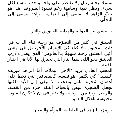
تمسك بحبة رمل ولا تقتصر على واحة واحدة، تتسع لكل
شيء، وتظل نقية وسامية رغم قسوة الظروف. هذا هو
حبّ الزاهد لا يسعى إلى التملك، الزاهد يسعى إلى
التجلّي.
- العشق بين الغواية والهداية: الفانوس والنار
العشق في كثير من التصوّف هو رحلة فناء الذات في
ذات المحبوب، لا فناء في الإنسان الآخر، بل في معنى
أكبر. العشق رحلة شبيهَةً بـ"الفانوس" الذي يضيء درب
العاشق نحو الله، بينما النار التي تحترق بها الأنا هي اختبار
للفتنة.
المحب العادي يريد "الآخر" ليملأه، أما الزاهد فيريده
"لنفسه" كي يكتمل هو نفسه. كالعصافير التي تحط على
أغصان شجرة، تأتي وتذهب، لا تبقى إلى الأبد، لكنها
تجعل الشجرة تنبض بالحياة. الفقد جزء من القصة،
والرحيل جزء من الرحلة، ولا ضير في أن لا تكون القلوب
محبوسة بأغلال التعلق.
- رمزية الزهد في العاطفة: المرآة والصخر