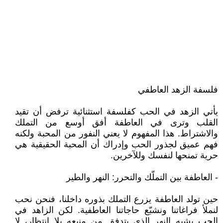
فلسفة الزهد العاطفي
يأتي الزهد في الحب كفلسفة استثنائية ترفض أن تقيد
القلب وترى في العاطفة أفق أوسع من التملك
والاشتراط. هذا المفهوم لا يعني النفور من المحبة ولكنه
فهم عميق لجذور الحب وإدراك أن المحبة الحقيقية هي
حرية تمنحها لنفسك وللآخرين.
- العاطفة بين التملّك والتحرر: النهر والطير
حين تولد العاطفة يزرع التملك بذوره داخلنا، فنحن نحب
لنملأ فراغاتنا ونشبّع حاجاتنا العاطفية. لكن الزاهد في
الحب يشبه النهر الذي يتدفق من منبعه بلا انتظار، لا