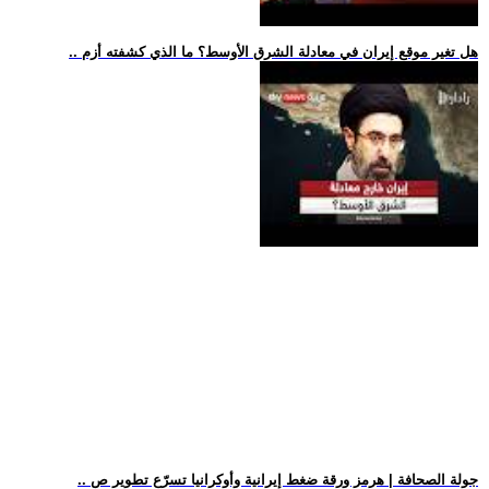
.. هل تغير موقع إيران في معادلة الشرق الأوسط؟ ما الذي كشفته أزم
.. جولة الصحافة | هرمز ورقة ضغط إيرانية وأوكرانيا تسرّع تطوير ص