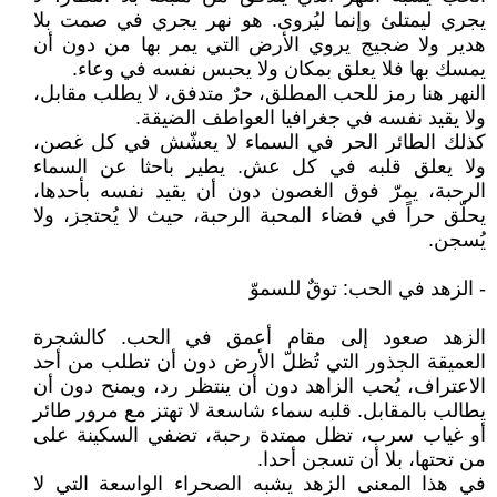
يجري ليمتلئ وإنما ليُروى. هو نهر يجري في صمت بلا
هدير ولا ضجيج يروي الأرض التي يمر بها من دون أن
يمسك بها فلا يعلق بمكان ولا يحبس نفسه في وعاء.
النهر هنا رمز للحب المطلق، حرٌ متدفق، لا يطلب مقابل،
ولا يقيد نفسه في جغرافيا العواطف الضيقة.
كذلك الطائر الحر في السماء لا يعشّش في كل غصن،
ولا يعلق قلبه في كل عش. يطير باحثا عن السماء
الرحبة، يمرّ فوق الغصون دون أن يقيد نفسه بأحدها،
يحلّق حراً في فضاء المحبة الرحبة، حيث لا يُحتجز، ولا
يُسجن.
- الزهد في الحب: توقٌ للسموّ
الزهد صعود إلى مقام أعمق في الحب. كالشجرة
العميقة الجذور التي تُظلّ الأرض دون أن تطلب من أحد
الاعتراف، يُحب الزاهد دون أن ينتظر رد، ويمنح دون أن
يطالب بالمقابل. قلبه سماء شاسعة لا تهتز مع مرور طائر
أو غياب سرب، تظل ممتدة رحبة، تضفي السكينة على
من تحتها، بلا أن تسجن أحدا.
في هذا المعنى الزهد يشبه الصحراء الواسعة التي لا