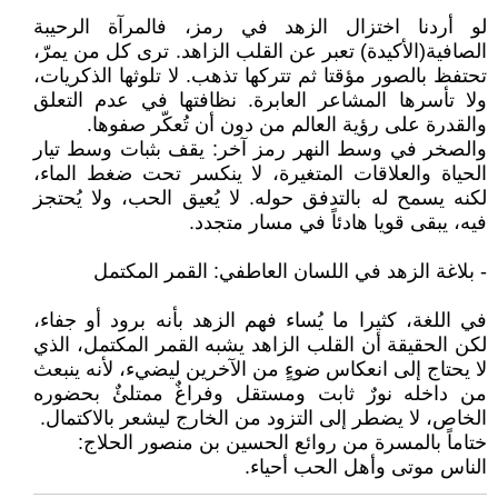
لو أردنا اختزال الزهد في رمز، فالمرآة الرحيبة
الصافية(الأكيدة) تعبر عن القلب الزاهد. ترى كل من يمرّ،
تحتفظ بالصور مؤقتا ثم تتركها تذهب. لا تلوثها الذكريات،
ولا تأسرها المشاعر العابرة. نظافتها في عدم التعلق
والقدرة على رؤية العالم من دون أن تُعكّر صفوها.
والصخر في وسط النهر رمز آخر: يقف بثبات وسط تيار
الحياة والعلاقات المتغيرة، لا ينكسر تحت ضغط الماء،
لكنه يسمح له بالتدفق حوله. لا يُعيق الحب، ولا يُحتجز
فيه، يبقى قويا هادئاً في مسار متجدد.
- بلاغة الزهد في اللسان العاطفي: القمر المكتمل
في اللغة، كثيرا ما يُساء فهم الزهد بأنه برود أو جفاء،
لكن الحقيقة أن القلب الزاهد يشبه القمر المكتمل، الذي
لا يحتاج إلى انعكاس ضوءٍ من الآخرين ليضيء، لأنه ينبعث
من داخله نورٌ ثابت ومستقل وفراغٌ ممتلئٌ بحضوره
الخاص، لا يضطر إلى التزود من الخارج ليشعر بالاكتمال.
ختاماً بالمسرة من روائع الحسين بن منصور الحلاج:
الناس موتى وأهل الحب أحياء.