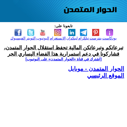
تابعونا على:
بودكاست
بنترست
تيلكرام
لينكدإن
الانستغرام
اليوتيوب
التويتر
الفيسبوك
تبرعاتكم وتبرعاتكن المالية تحفظ استقلال الحوار المتمدن،
فشاركونا في دعم استمرارية هذا الفضاء اليساري الحر
[اشترك في قناة ‫«الحوار المتمدن» على اليوتيوب]
الحوار المتمدن - موبايل
الموقع الرئيسي