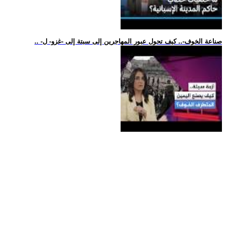
.. -صناعة الخوف-.. كيف تحول عبور المهاجرين إلى سبتة إلى -غزو- ل