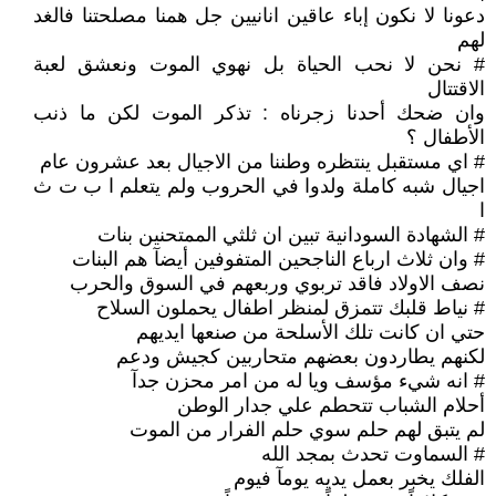
دعونا لا نكون إباء عاقين انانيين جل همنا مصلحتنا فالغد
لهم
# نحن لا نحب الحياة بل نهوي الموت ونعشق لعبة
الاقتتال
وان ضحك أحدنا زجرناه : تذكر الموت لكن ما ذنب
الأطفال ؟
# اي مستقبل ينتظره وطننا من الاجيال بعد عشرون عام
اجيال شبه كاملة ولدوا في الحروب ولم يتعلم ا ب ت ث
ا
# الشهادة السودانية تبين ان ثلثي الممتحنين بنات
# وان ثلاث ارباع الناجحين المتفوفين أيضآ هم البنات
نصف الاولاد فاقد تربوي وربعهم في السوق والحرب
# نياط قلبك تتمزق لمنظر اطفال يحملون السلاح
حتي ان كانت تلك الأسلحة من صنعها ايديهم
لكنهم يطاردون بعضهم متحاربين كجيش ودعم
# انه شيء مؤسف ويا له من امر محزن جدآ
أحلام الشباب تتحطم علي جدار الوطن
لم يتبق لهم حلم سوي حلم الفرار من الموت
# السماوت تحدث بمجد الله
الفلك يخبر بعمل يديه يومآ فيوم