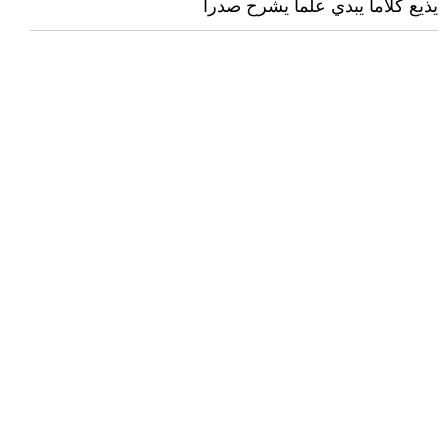
يذيع كلاماً يبدي علماً يشرح صدراً