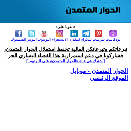
تابعونا على:
بودكاست
بنترست
تيلكرام
لينكدإن
الانستغرام
اليوتيوب
التويتر
الفيسبوك
تبرعاتكم وتبرعاتكن المالية تحفظ استقلال الحوار المتمدن،
فشاركونا في دعم استمرارية هذا الفضاء اليساري الحر
[اشترك في قناة ‫«الحوار المتمدن» على اليوتيوب]
الحوار المتمدن - موبايل
الموقع الرئيسي