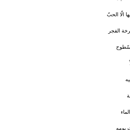
ا الّا الحبّ
خة الفجر
لسّطوح
ه
ة
لماء
 يومه