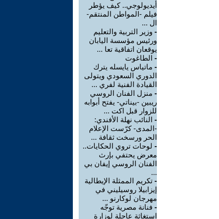
أيديولوجي.. كيف يؤطر
فيلم -المواطن المنتقم-
ال ...
-
وزير التربية والتعليم
ورئيس مؤسسة اليابان
يوقعان اتفاقية تعا ...
-
الطاغوت
-
ماتياس يايسله يترك
الدوري السعودي ويتولى
القيادة الفنية لفري ...
-
منزل الفنان الروسي
ريبين -بيناتي- يفتح أبوابه
للزوار قبل اكت ...
-
النائب نهلة الأفندي:
-المدى- كرّست الإعلام
الحر ورسخت ثقافة ...
-
لوحات تروي الحكايات..
معرض يحتفي بإرث
الفنان الروسي إيفان بي
...
-
تكريم الممثلة الإيطالية
إيزابيلا روسيليني في
مهرجان لوكارنو ...
-
فنانة مصرية توجّه
استغاثة عاجلة لوزارة