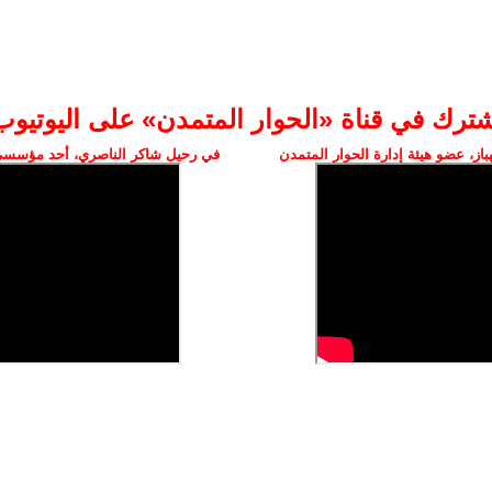
شترك في قناة «الحوار المتمدن» على اليوتيوب
ز، عضو هيئة إدارة الحوار المتمدن
في رحيل شاكر الناصري، أحد مؤسسي 