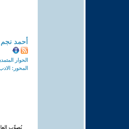
أحمد نجم
الحوار المتمدن-العدد: 8341 - 25
المحور: الادب
يُصوِّب الع