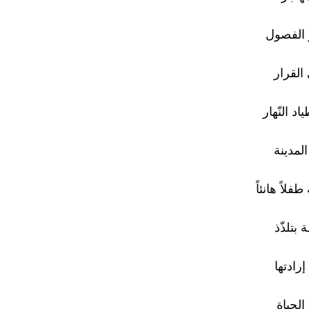
 الفصول
 القرار
د النّهار
لمدينة
طفلاً هانئاً
 بتلذّذ
إرادتها
الحياة