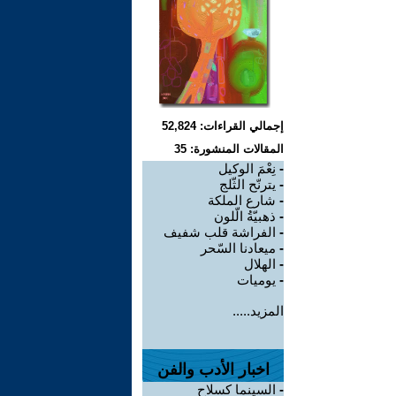
إجمالي القراءات: 52,824
المقالات المنشورة: 35
-
نِعْمَ الوكيل
-
يترنّح الثّلج
-
شارع الملكة
-
ذهبيّةُ الّلون
-
الفراشة قلب شفيف
-
ميعادنا السّحر
-
الهلال
-
يوميات
المزيد.....
اخبار الأدب والفن
-
السينما كسلاح