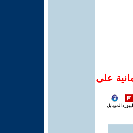
انية على
يبورد
الموبايل