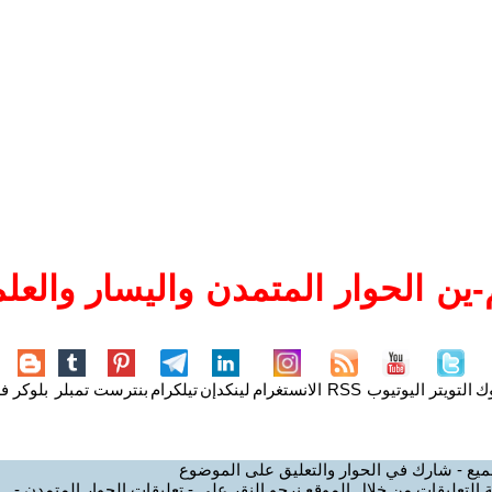
ين الحوار المتمدن واليسار والعلم
وك
التويتر
اليوتيوب
RSS
الانستغرام
لينكدإن
تيلكرام
بنترست
تمبلر
بلوكر
فل
ميع - شارك في الحوار والتعليق على الموضوع
 التعليقات من خلال الموقع نرجو النقر على - تعليقات الحوار المتمدن -