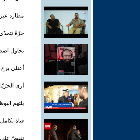
مطارد عبر
حرّةٌ تتحدّى
تحاول اصطيا
أعتلي برج ا
أرى الحرّيّة 
يلتهم البوظة
فتاة بكامل 
تنقضّ على 