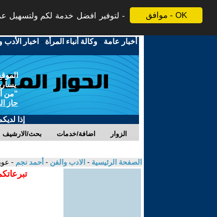
موافق - OK
لتوفير افضل خدمة لكم ولتسهيل عملي
أخبار عامة
-
وكالة أنباء المرأة
-
اخبار الأدب و
الموقع
يسارية
"من أج
حاز ال
إذا لديك
الزوار
اضافة/خدمات
بحث/الارشيف
الصفحة الرئيسية
-
الادب والفن
-
أحمد نجم
- عوي
تبرعاتكم