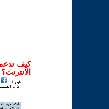
كيف تدعم-
الانترنت؟
تابعونا
على:
الفيسب
رأيكم مهم للج
للاطلاع وإضافة