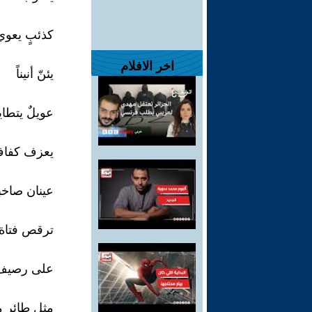
كذئبٍ يعوي
اخر الافلام
يئنّ أنيناً
عويلٌ يتطاير
يعزف كفاف
عينان صاخب
ترقص فتاة ا
على رصيف 
مثل طائر م