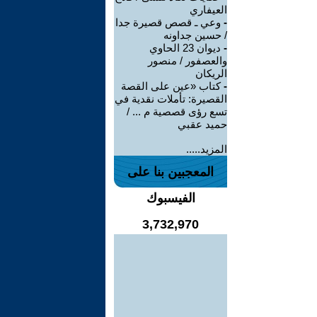
العيفاري
-
وعي ـ قصص قصيرة جدا
/ حسين جداونه
-
ديوان 23 الحاوي
والعصفور / منصور
الريكان
-
كتاب «عين على القصة
القصيرة: تأملات نقدية في
تسع رؤى قصصية م ... /
حميد عقبي
المزيد.....
المعجبين بنا على
الفيسبوك
3,732,970