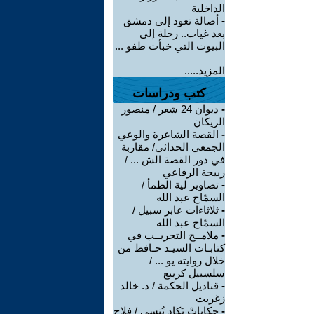
الداخلية
-
أصالة تعود إلى دمشق
بعد غياب.. رحلة إلى
البيوت التي خبأت طفو ...
المزيد.....
كتب ودراسات
-
ديوان 24 شعر / منصور
الريكان
-
القصة الشاعرة والوعي
الجمعي الحداثي/ مقاربة
في دور القصة الش ... /
ربيحة الرفاعي
-
تصاوير لية الظمأ /
السمّاح عبد الله
-
ثلاثاءات عابر سبيل /
السمّاح عبد الله
-
ملامــح التجريــب في
كتابـات السيـد حـافظ من
خلال روايته يو ... /
سلسبيل كريبع
-
قناديل الحكمة / د. خالد
زغريت
-
حكاياتْ تَكاد تُنسى / فلاح