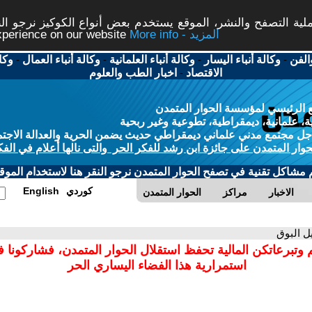
ة التصفح والنشر، الموقع يستخدم بعض أنواع الكوكيز نرجو النق
More info - المزيد
experience on our website
الفن
-
وكالة أنباء اليسار
-
وكالة أنباء العلمانية
-
وكالة أنباء العمال
-
وكا
الاقتصاد
-
اخبار الطب والعلوم
 الرئيسي لمؤسسة الحوار المتمدن
، علمانية، ديمقراطية، تطوعية وغير ربحية
ل مجتمع مدني علماني ديمقراطي حديث يضمن الحرية والعدالة الاجتم
حوار المتمدن على جائزة ابن رشد للفكر الحر والتى نالها أعلام في الفك
م مشاكل تقنية في تصفح الحوار المتمدن نرجو النقر هنا لاستخدام الموقع
كوردي
English
الاخبار
مراكز
الحوار المتمدن
ل البوق
 وتبرعاتكن المالية تحفظ استقلال الحوار المتمدن، فشاركونا 
استمرارية هذا الفضاء اليساري الحر