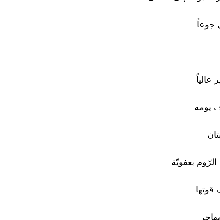
 جوعاً
 عالياً
 يومه
تان
لرّوم بعفويّة
قوتها
هاجر