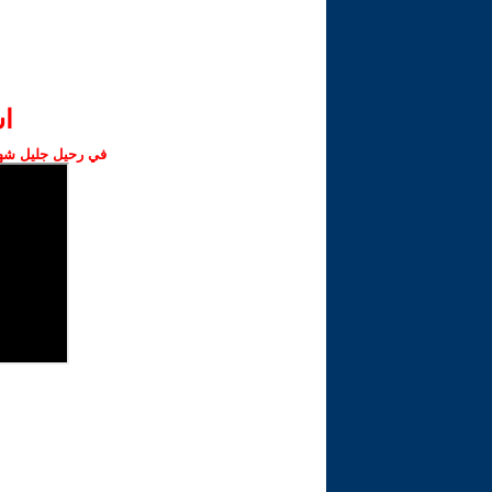
ا‫
في رحيل جليل شهبا