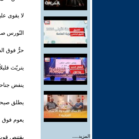
لا يقوى عليه
النّورس صر
حرٌّ فوق ا
يتريّث قليلاً
ينفض جناحي
يطلق صيح
يعوم فوق ا
المزيد.....
يقتنص قوت