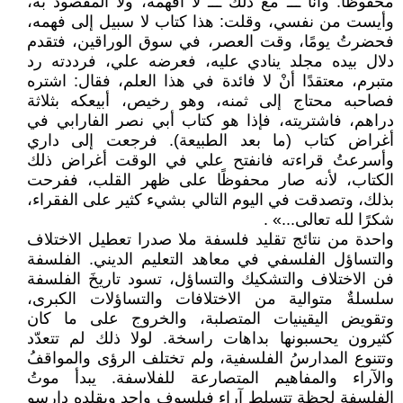
محفوظًا. وأنا ـــ مع ذلك ـــ لا أفهمه، ولا المقصود به،
وأيست من نفسي، وقلت: هذا كتاب لا سبيل إلى فهمه،
فحضرتُ يومًا، وقت العصر، في سوق الوراقين، فتقدم
دلال بيده مجلد ينادي عليه، فعرضه علي، فرددته رد
متبرم، معتقدًا أنْ لا فائدة في هذا العلم، فقال: اشتره
فصاحبه محتاج إلى ثمنه، وهو رخيص، أبيعكه بثلاثة
دراهم، فاشتريته، فإذا هو كتاب أبي نصر الفارابي في
أغراض كتاب (ما بعد الطبيعة). فرجعت إلى داري
وأسرعتُ قراءته فانفتح علي في الوقت أغراض ذلك
الكتاب، لأنه صار محفوظًا على ظهر القلب، ففرحت
بذلك، وتصدقت في اليوم التالي بشيء كثير على الفقراء،
شكرًا لله تعالى...» .
واحدة من نتائج تقليد فلسفة ملا صدرا تعطيل الاختلاف
والتساؤل الفلسفي في معاهد التعليم الديني. الفلسفة
فن الاختلاف والتشكيك والتساؤل، تسود تاريخَ الفلسفة
سلسلةٌ متوالية من الاختلافات والتساؤلات الكبرى،
وتقويض اليقينيات المتصلبة، والخروج على ما كان
كثيرون يحسبونها بداهات راسخة. لولا ذلك لم تتعدّد
وتتنوع المدارسُ الفلسفية، ولم تختلف الرؤى والمواقفُ
والآراء والمفاهيم المتصارعة للفلاسفة. يبدأ موتُ
الفلسفة لحظة تتسلط آراء فيلسوف واحد ويقلده دارسو