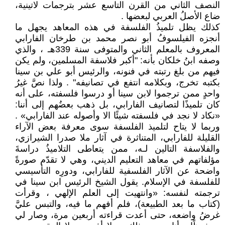
النصف الثاني من القرن التاسع عشر بترجمات لاتينية،
ضاع الأصلُ العربي لبعضها .
كذلك يظل تلميذُ الفلسفة في هذه المعاهد يجهل ما
أنجزه الفيلسوفُ أبو نصر محمد بن طرخان الفارابي
المعروف بالمعلم الثاني والمتوفى سنة 339هـ ، والذي
وصفه ابنُ خلكان بأنه: "أكبر فلاسفة المسلمين، ولم يكن
فيهم من بلغ رتبته في فنونه، والرئيس أبو علي بن سينا
بكتبه تخرج، وبكلامه انتفع في تصانيفه" . ولذا نصَّ غيرُ
واحدٍ ممن ترجموا لابن سينا أو درسوا فلسفته، على أنه
كان تلميذًا لتصانيف الفارابي، بل ذهب بعضُهم إلى أننا:
«نكاد لا نجد في فلسفته شيئًا الا وأصوله عند الفارابي» .
وربما لا يتاح لتلميذ الفلسفة سوى معرفة بعض الآراء
القليلة للفارابي، المتناثرة في آثار ملا صدرا الشيرازي،
والفلاسفة التالين لـه، ممن يتعاطى التلاميذُ دراسةَ
مؤلفاتهم في معاهد التعليم الديني، وهي لا تقدّم صورةً
واضحة عن الآثار الفلسفية للفارابي، ودورِه التأسيسي
للفلسفة في الإسلام. يقول الشيخ الرئيس ابن سينا في
ترجمته لنفسه: «وانتهيت إلى العلم الإلهي ، وقرأت
(كتاب ما بعد الطبيعة)، فلم أفهم ما فيه، والتبس عليَّ
غرضُ واضعه، حتى أعدت قراءته أربعين مرة، وصار لي