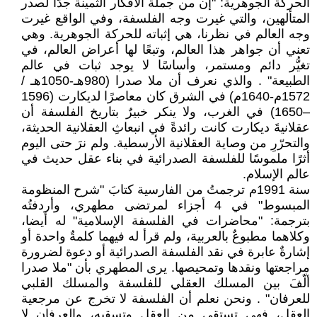
الحركة الجوهرية: "إن من جملة الأفكار الثمينة جدًّا لصدر
المتألهين، والتي غيرت وجه الفلسفة، وفي الواقع غيرت
وجه العالم في نظرنا، هي إثباته للحركة الجوهرية. وهي
تعني أن جواهر هذا العالم، وتبعًا لها أعراض العالم، في
تغيُّر دائم ومستمر، وأساسًا لا يوجد ثبات في عالم
الطبيعة" . والذي نعرف أن ملا صدرا (980هـ-1050هـ /
1572م-1640م) في الشرق كان معاصرًا لديكارت (1596
–1650) في الغرب، ولا ينكر خبيرٌ بتاريخ الفلسفة أن
عقلانيةَ ديكارت كانت رائدةً في انبعاثِ العقلانية الحديثة،
والتحرّرِ من وصاية العقلانية الأرسطية. ولم نرَ حتى اليوم
أثرًا ملموسًا للفلسفة الصدرائية في بناء عقل حديث في
عالم الإسلام.
سنة 1991م ترجمتُ من الفارسية كتابَ "شرح المنظومة
المبسوط" في 4 أجزاء لمرتضى مطهري، وأردفتُه
بترجمة: "محاضرات في الفلسفة الإسلامية" له أيضا،
وكلاهما مطبوعٌ بالعربية، ولم قرأ له فيهما كلمةٌ واحدة أو
إشارةٌ عابرة في نقد الفلسفة الصدرائية أو دعوة لضرورة
مراجعتها ونقدها وتمحيصها. يرى المطهري بأن "ملا صدرا
ألّفَ بين المسلك العقلي للفلسفة والمسلك القلبي
للعرفان" . ونحن نعلم أن الفلسفة لا تخرج عن مرجعية
العقل، فهي تستقي من العقل وتسقيه، والعرفان لا