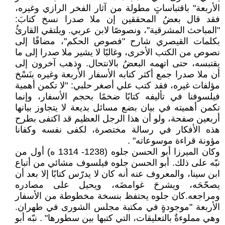
الأربعة" باقتباساتٍ مطولة من آثار الفخر الرازي وغيره،
فقد قال بعضُ المحققين إن ملا صدرا نسخ كتابَ:
"المباحث المشرقية"، ونصوصًا لابن عربي. ويلتقي القارئُ
بكلمات القيصري شارح "فصوص الحكم"، مضافًا إلى
نصوص من الكتب الأخرى، وغالبًا لا يشير ملا صدرا إلى ما
يقتبسه، حتى اتهمه البعضُ بالانتحال. وذهب آخرون إلى
أن ملا صدرا جمع أكثر كتابه الأسفار الأربعة وغيره بنَسْخ
مؤلفات غيره، فقد كتب علي أصغر حلبي: "لا تكمن أهمية
فيلسوفنا في تأليفه كتابًا ضخمًا بحجم الأسفار، وإنما
تكمن أهميته في بيان بضع مسائل بديعة لا يتجاوز بيانها
أربعين صفحة، ولو أن هذا الرجل العظيم قد اكتفى بطرح
هذه الأفكار في رسالة مختصرة، لكفى نفسه وكفانا
مؤونة قراءة موسوعاته" .
وكان الميرزا أبو الحسن جلوه (1238- 1314 ه) أول من
نبّه على ذلك. أبو الحسن جلوه فيلسوف مشائي من أتباع
ابن سينا، والمعروف عنه أنه كان لا يدرّس كتابًا إلا بعد أن
يصحّحَه، ويشرحَ غوامضَه، ويحيل على مصادره
ومراجعه.كان جلوه يحتفظ بنسخة مخطوطة من الأسفار
الأربعة "موجودةٍ في مكتبة مجلس الشورى في طهران.
وهي مملوءةٌ بالتعليقات، التي كتبها بين سطورها" . نبّه أبو