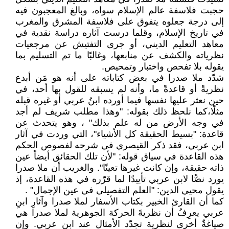
حجبت فلاسفة عالم الإسلام سواه، وبالغ المعجبون فيه
إلى درجة جعلوه يتفوق على فلاسفة المشرق والمغرب
في تاريخ الإسلام، وقلما درست آثاره دراسة نقدية في
معاهد التعليم الديني، أو جرى التفتيش عن مرجعيات
نظرياته والكشف عن منابعها، وغالبًا ما تم التسليم بما
يقوله بلا تفحص واختبار وتمحيص.
شدّد ملا صدرا في بعض كتاباته على أنه هو مَن أبدع
نظريةً أو قاعدةً ما، وأنه لم يسبقه للقول بها أحد، في
حين نعثر عليها نفسها فيما أورده ابنُ عربي أو غيره قبله
مثلًا،كما نلحظ ذلك بقوله: "وهذا مطلب شريف لم أجد
في وجه الأرض من له علم بذلك" ، وهو يتحدث عن
قاعدة: "بسيط الحقيقة كل الأشياء"، التي وردت في آثار
ابن عربي، فقد ذكر القيصري في شرحه لفصوص الحكم
هذه القاعدة في سياق قوله: "لأن تلك الحقائق أيضاً عين
ذاته حقيقة، وإن كانت غيرها تعينًا". والغريب أن ملا صدرا
يورد نصًّا لابن عربي تأييدًا لما قرّره في هذه القاعدة، إذ
يقول محيي الدين: "العلم التفصيلي في عين الإجمال" .
كما أن القارئ الخبير بكتاب الأسفار لملا صدرا وآثارِ ابنِ
عربي يعرِفُ أن نظريةَ الحركة الجوهرية لملا صدرا هي
صياغةٌ أخرى لنظرية تجدّد الأمثال عند ابن عربي. وإن