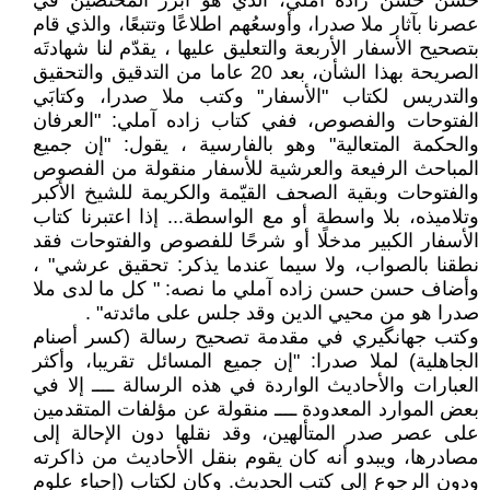
حسن حسن زاده آملي، الذي هو أبرزُ المختصين في
عصرنا بآثار ملا صدرا، وأوسعُهم اطلاعًا وتتبعًا، والذي قام
بتصحيح الأسفار الأربعة والتعليق عليها ، يقدّم لنا شهادتَه
الصريحة بهذا الشأن، بعد 20 عاما من التدقيق والتحقيق
والتدريس لكتاب "الأسفار" وكتب ملا صدرا، وكتابَي
الفتوحات والفصوص، ففي كتاب زاده آملي: "العرفان
والحكمة المتعالية" وهو بالفارسية ، يقول: "إن جميع
المباحث الرفيعة والعرشية للأسفار منقولة من الفصوص
والفتوحات وبقية الصحف القيّمة والكريمة للشيخ الأكبر
وتلاميذه، بلا واسطة أو مع الواسطة... إذا اعتبرنا كتاب
الأسفار الكبير مدخلًا أو شرحًا للفصوص والفتوحات فقد
نطقنا بالصواب، ولا سيما عندما يذكر: تحقيق عرشي" ،
وأضاف حسن حسن زاده آملي ما نصه: " كل ما لدى ملا
صدرا هو من محيي الدين وقد جلس على مائدته" .
وكتب جهانگيري في مقدمة تصحيح رسالة (كسر أصنام
الجاهلية) لملا صدرا: "إن جميع المسائل تقريبا، وأكثر
العبارات والأحاديث الواردة في هذه الرسالة ــــ إلا في
بعض الموارد المعدودة ــــ منقولة عن مؤلفات المتقدمين
على عصر صدر المتألهين، وقد نقلها دون الإحالة إلى
مصادرها، ويبدو أنه كان يقوم بنقل الأحاديث من ذاكرته
ودون الرجوع إلى كتب الحديث. وكان لكتاب (إحياء علوم