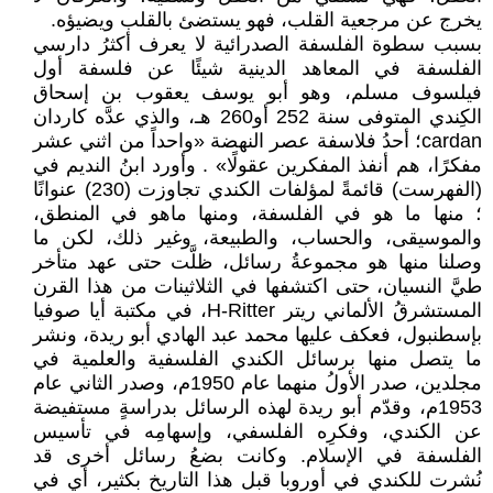
يخرج عن مرجعية القلب، فهو يستضئ بالقلب ويضيؤه.
بسبب سطوة الفلسفة الصدرائية لا يعرف أكثرُ دارسي
الفلسفة في المعاهد الدينية شيئًا عن فلسفة أول
فيلسوف مسلم، وهو أبو يوسف يعقوب بن إسحاق
الكِندي المتوفى سنة 252 أو260 هـ، والذي عدَّه كاردان
cardan؛ أحدُ فلاسفة عصر النهضة «واحداً من اثني عشر
مفكرًا، هم أنفذ المفكرين عقولًا» . وأورد ابنُ النديم في
(الفهرست) قائمةً لمؤلفات الكندي تجاوزت (230) عنوانًا
؛ منها ما هو في الفلسفة، ومنها ماهو في المنطق،
والموسيقى، والحساب، والطبيعة، وغير ذلك، لكن ما
وصلنا منها هو مجموعةُ رسائل، ظلَّت حتى عهد متأخر
طيَّ النسيان، حتى اكتشفها في الثلاثينات من هذا القرن
المستشرقُ الألماني ريتر H-Ritter، في مكتبة أيا صوفيا
بإسطنبول، فعكف عليها محمد عبد الهادي أبو ريدة، ونشر
ما يتصل منها برسائل الكندي الفلسفية والعلمية في
مجلدين، صدر الأولُ منهما عام 1950م، وصدر الثاني عام
1953م، وقدّم أبو ريدة لهذه الرسائل بدراسةٍ مستفيضة
عن الكندي، وفكرِه الفلسفي، وإسهامِه في تأسيس
الفلسفة في الإسلام. وكانت بضعُ رسائل أخرى قد
نُشرت للكندي في أوروبا قبل هذا التاريخ بكثير، أي في