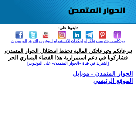
تابعونا على:
بودكاست
بنترست
تيلكرام
لينكدإن
الانستغرام
اليوتيوب
التويتر
الفيسبوك
تبرعاتكم وتبرعاتكن المالية تحفظ استقلال الحوار المتمدن،
فشاركونا في دعم استمرارية هذا الفضاء اليساري الحر
[اشترك في قناة ‫«الحوار المتمدن» على اليوتيوب]
الحوار المتمدن - موبايل
الموقع الرئيسي