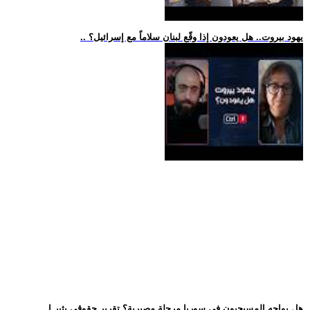
.. يهود بيروت.. هل يعودون إذا وقّع لبنان سلاماً مع إسرائيل؟
.. هل يواجه المسيحيون في سوريا مرحلة مصيرية؟ تقرير حقوقي يثير ا