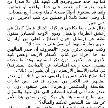
كما نبه أحمد خسروجردي إلى كيفية نقل ملا صدرا عن
غيره، بقوله: "لم يقتصر على جملة واحدة أو جملتين،
وإنما قد يستغرق أحيانًا صفحة كاملة وحتى أربع صفحات،
بل وحتى فصلًا كاملًا أو فصلين من كتب الآخرين، دون
أدنى تغيير" .
وقال علي رضا ذكاوتي قراگزلو: "هناك فصلٌ كاملٌ في
(عشق الظرفاء والفتيان وذوي الأوجه الحسان) منقولٌ
بنصِّه عن (رسائل إخوان الصفا) ، فعلى من أراد أن
يجري مقارنةً بينهما، أن يقفَ على حقيقة ذلك" .
وكتب مهدي حائري يزدي: "المعروف أن صدر المتألهين
قد أخذ أجزاء من كتاب الأسفار الأربعة وبعض كتبه
الأخرى عن الآخرين دون ذكر أسمائهم. وهذا ما وجدته
بنفسي، حيث رأيت اقتباساته عن (المباحث المشرقية)
في كتاب (الأسفار الأربعة)، دون أن يشير إلى ذلك" .
كما صرّحَ غلام حسين إبراهيمي ديناني قائلا: "إن صدر
المتألهين في الكثير من الموارد قد نقل نص عبارات
الفلاسفة والمتكلمين والعرفاء الذين سبقوه، دون أن
تصدر عنه أدنى إشارة للمصادر التي نقل عنها. والسؤال
الذي يطرح نفسه هنا: هل يمكن تبرير صدور هذا الأمر
عن مثل هذا الشخص الحكيم والمتألِّه؟" .
تسيّدت فلسفة ملا صدرا في معاهد التعليم الديني بشكل