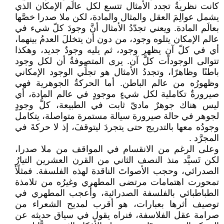
كانت نظريةُ تجدد الأمثال تتسع لكل عالَم الإمكان الذي
يشمل عوالِمَ العقل والمثال والمادة، لكن ملا صدرا خصَّها
بعالَم المادة. ويعني تجدّدُ الأمثال أنَّ وجودَ كلّ شيء في
عالم الإمكان يتلوه وجود، من دون أن يتخللَ العدمُ بينهما،
أي في كلّ آنٍ يظهر وجود، ثم يليه وجودٌ جديد، وهكذا
تتوالى الوجودات كلَّ آن. يرى المتصوفةُ أن لكل وجود
باطنًا وظاهرًا، وتجددُ الأمثال هو تجلِّي الوجود الإمكاني
وظهورُه من عالم الباطن. أما الحركةُ الجوهرية فهي
صيرورةٌ تكاملية لكل شيءٍ موجودٍ في عالم المادة، أي
ليس هناك جوهرٌ ماديّ ثابت في الطبيعة، كلُّ وجودٍ
لجوهر في حالة صيرورة سيالة مستمرة متواصلة، يتكامل
وجودُه معها بالتدريج حتى يتجردَ ليتوقفَ، إذ لا حركةَ في
المجرَّد .
وعلى الرغم من الانقسام في المواقف من ملا صدرا،
لكن تَسيَّد منذ النصف الثاني من القرن العشرين التيارُ
الصدرائي، وحجب الأصواتَ الناقدة لهذه الفلسفة. فمثلًأ
تمحورت اهتمامات مرتضى المطهري وغيرُه من تلامذة
الطباطبائي بالفلسفة الصدرائية، وأُعجب المطهري في
توصيف أثرها بعبارات، هو أقرب لمديح الشعراء من
صرامة عقل الفلاسفة، فنراه يقول في سياق حديثه عن