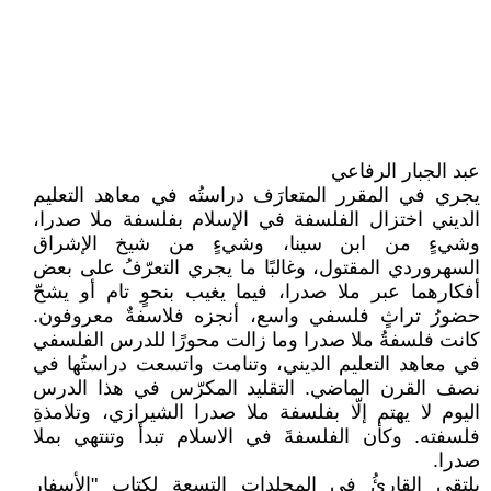
عبد الجبار الرفاعي
يجري في المقرر المتعارَف دراستُه في معاهد التعليم
الديني اختزال الفلسفة في الإسلام بفلسفة ملا صدرا،
وشيءٍ من ابن سينا، وشيءٍ من شيخ الإشراق
السهروردي المقتول، وغالبًا ما يجري التعرّفُ على بعض
أفكارهما عبر ملا صدرا، فيما يغيب بنحوٍ تام أو يشحّ
حضورُ تراثٍ فلسفي واسع، أنجزه فلاسفةٌ معروفون.
كانت فلسفةُ ملا صدرا وما زالت محورًا للدرس الفلسفي
في معاهد التعليم الديني، وتنامت واتسعت دراستُها في
نصف القرن الماضي. التقليد المكرّس في هذا الدرس
اليوم لا يهتم إلّا بفلسفة ملا صدرا الشيرازي، وتلامذةِ
فلسفته. وكأن الفلسفةَ في الاسلام تبدأ وتنتهي بملا
صدرا.
يلتقي القارئُ في المجلدات التسعة لكتاب "الأسفار