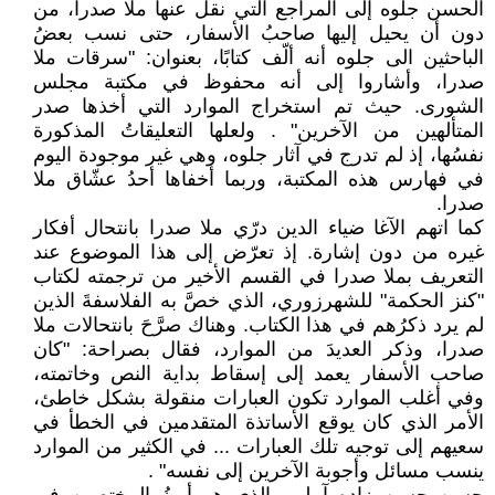
الحسن جلوه إلى المراجع التي نقل عنها ملا صدرا، من
دون أن يحيل إليها صاحبُ الأسفار، حتى نسب بعضُ
الباحثين الى جلوه أنه ألّف كتابًا، بعنوان: "سرقات ملا
صدرا، وأشاروا إلى أنه محفوظ في مكتبة مجلس
الشورى. حيث تم استخراج الموارد التي أخذها صدر
المتألهين من الآخرين" . ولعلها التعليقاتُ المذكورة
نفسُها، إذ لم تدرج في آثار جلوه، وهي غير موجودة اليوم
في فهارس هذه المكتبة، وربما أخفاها أحدُ عشّاق ملا
صدرا.
كما اتهم الآغا ضياء الدين درّي ملا صدرا بانتحال أفكار
غيره من دون إشارة. إذ تعرّض إلى هذا الموضوع عند
التعريف بملا صدرا في القسم الأخير من ترجمته لكتاب
"كنز الحكمة" للشهرزوري، الذي خصَّ به الفلاسفةَ الذين
لم يرد ذكرُهم في هذا الكتاب. وهناك صرَّحَ بانتحالات ملا
صدرا، وذكر العديدَ من الموارد، فقال بصراحة: "كان
صاحب الأسفار يعمد إلى إسقاط بداية النص وخاتمته،
وفي أغلب الموارد تكون العبارات منقولة بشكل خاطئ،
الأمر الذي كان يوقع الأساتذة المتقدمين في الخطأ في
سعيهم إلى توجيه تلك العبارات ... في الكثير من الموارد
ينسب مسائل وأجوبة الآخرين إلى نفسه" .