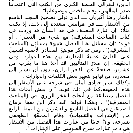
الدين) للغزالي الحصة الكبرى من الكتب التي اعتمدها
صدر المتألهين، وقام بتلخيص موضوعاتها" .
وأشار رضا أكبريان ــــ الذي تولى تصحيحَ المجلد التاسع
من الأسفار ــــ في هوامش متعددة إلى ذلك، إذ يكتب
مثلًا: "إن عبارة المصنف في هذا الشأن قد وردت في
كتاب (المباحث المشرقية) مع شيء من التغيير" . أو
قوله: "إن مسائل هذا الفصل شبيهة بمسائل (المباحث
المشرقية)" . ومن ثم ذكر موضعَ المصادر الأصلية لتسهلَ
على القارئ عمليةُ المقارنة بين هذه الموارد. وفي
الحقيقة، إن صدرَ المتألهين قد أخذ هنا ما يقرب من
عشرين صفحةً عن الفخر الرازي، دون أن يشيرَ إلى
مصدره، مع قيامِهِ بتغيير بعضِ الكلمات والعبارات .
وكذلك أشار جوادي آملي في شرحه على الأسفار إلى
هذه الحقيقة،كما في ذلك قوله: "إن بعض أبحاث هذا
الفصل متطابقة مع أبحاث الفخر الرازي في (المباحث
المشرقية)" ، وهكذا قوله: "لقد ذكر ابنُ سينا برهانَ
الصديقين في الفصل التاسع والعشرين من النمط الرابع
من (الإشارات والتنبيهات)، وقام المحقّق الطوسي
بشرحه، وإنَّ جانبًا من عبارات هذا الفصل من الأسفار
هي ذات عبارات شرح الطوسي على الإشارات" .