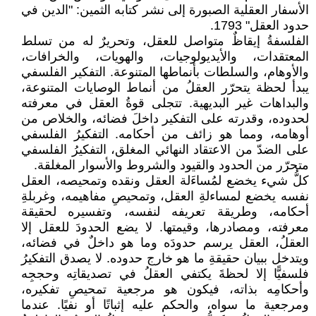
الأسفار العقلية الصبورة إلى نشر كتابه الثمين: "الدين في
حدود العقل" 1793.
الفلسفةُ إيقاظٌ متواصل للعقل، وتحريرٌ له من تسلط
المعتقدات، والأيديولوجيات، والهويات، والخرافات،
والأوهام، والسلطات بأنماطها المتنوعة. التفكير الفلسفي
يبدأ لحظة يتحرّر العقلُ من أنماط الوصايات المتنوعة،
والبداهات غير البديهية. تتجلى قوةُ العقل في معرفته
لحدوده، وقدرته على التفكير داخلَ فضائه، والخلاص من
أوهامه، ومما هو زائف من أحكامه. التفكيرُ الفلسفي
على الضدّ من الاعتقاد النهائي المغلق، التفكيرُ الفلسفي
متحرّر من الحدود والقيود والشروط والأسوار المغلقة.
كلُّ شيء يخضع لمُساءَلة العقل ونقده وتمحيصه، العقل
نفسه يخضع لمساءلةِ العقل، وتمحيصِ مفاهيمه، وغربلةِ
أحكامه، وطريقة تعريفه لنفسه، وتفسيره لحقيقة
معرفته، ومصادرها، وقيمتها. لا يضع الحدودَ للعقل إلا
العقلُ، العقل يرسم حدودَه وما هو داخلٌ في فضائه،
ويتدخل ببيان حقيقةِ ما هو خارج حدوده. لا يصدق التفكيرُ
فلسفيًّا إلا لحظةَ يكتفي العقلُ في تصديقاتِه وحججِه
وأحكامِه بذاته، فيكون هو مرجعية تمحيصِ تفكيره،
ومرجعية ما سواه، والحكم عليه إثباتًا أو نفيًا. عندما