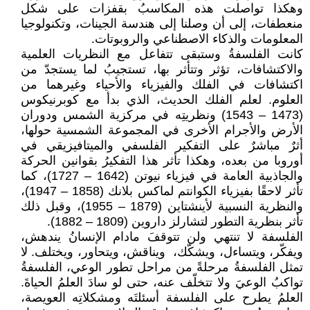
وهكذا تواصلت هذه المكاسبُ بقفزات على شكل
منعطفات، إلى أن وصلنا إلى هندسة الجينات، وتكنولوجيا
المعلومات والذكاء الاصطناعي والروبوتات.
كانت الفلسفةُ وستبقى تتفاعل مع النظريات العلمية
والاكتشافات، تؤثر وتتأثر بها، تستجيبُ لما يستجدّ من
اكتشافات في الفلك والفيزياء والأحياء وغيرهما من
العلوم. لعلم الفلك الحديث، الذي بدأ مع كوبرنيكوس
(1473 – 1543) ونظريتِه في مركزية الشمس ودوران
الأرض والأجرام الأخرى في المجموعة الشمسية حولها،
أثرٌ مباشرٌ على التفكير الفلسفي والميتافيزيقي في
أوروبا من بعده، وهكذا تأثر هذا التفكيرُ بقوانين الحركة
والجاذبية العامة في فيزياء نيوتن (1642 – 1727)، كما
تأثر لاحقًا بفيزياء الكوانتم لماكس بلانك (1858 – 1947)،
والنظرية النسبية لأينشتاين (1879 – 1955)، وقبل ذلك
تأثر بنظرية التطور لتشارلز داروين (1809 – 1882).
الفلسفة لا تنتهي ولن تتوقفَ مادام الإنسانُ يندهش،
ويفكّر، ويتساءل، ويشكّك، ‏ ويناقش، ويتحاور، ويختلف. لا
تمثل الفلسفةُ مرحلةً من مراحل تطور الوعي، الفلسفةُ
تواكبُ الوعيَ ولا تتخلّف عنه، حتى لو سادَ العلمُ الحياةَ.
العلمُ يطرح على الفلسفة أسئلتَه ومشكلاتِه العويصة،