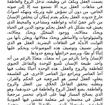
يصمت العقلُ ويكفُّ عن وظيفته، تدخلُ الروحُ والعاطفةُ
في متاهات. العقل يريد ألا نستمع منه إلا إلى صوته
الخاص، من دون أن تشوّش عليه وتربكه وتنهكه أصواتٌ
خارجَ حدوده. العقل يحكم بعدم إمكان أن يتخلصَ الإنسانُ
من تأثيرٍ خفيّ لذاته وعواطفه ومشاعره والمحيط الذي
يعيش فيه بشكلٍ تام. العقل يحكم بوجود الدين في الحياة
ويحدّد مجالاته، ووجود المتخيّل ويحدّد مجالاته،
والمثيولوجيات والأساطير ويحدّد مجالاتها، ويعلن بأنها من
الثوابت الأبديَّة في الثقافات البشرية. العقل هو الذي
يتولى تصنيفَ وتوصيفَ هذه الموضوعات ويحكم عليها
إثباتًا أو نفيًا، ويرسم خرائطَها ويضع حدودَها.
الإنسانُ واحدٌ بالرغم من أنه متعدّد، متعدّدٌ بالرغم من أنه
واحد. طبيعة الإنسان تتَّسع للوحدة والتفاعل الحيوي
للعاطفة والروح والعقل. ‏هذه الوحدة أحيانًا يتغلب فيها
أحدُ العناصر ويتراجع دورُ العناصر الأخرى. في الفلسفة
يتغلب العقلُ ليصير هو المرجعية في الحكم والقرار،
وبتغلُّبه يتحقق التفاعلُ الخلّاق بين العقل والروح
والعاطفة. يضع العقلُ الروحَ والعاطفةَ في حدودهما، وهو
الذي يصحّح المسارَ لهما على الدوام. تنحسر مرجعيةُ
العقل في مجتمعاتٍ غير متعلمة تتفشى فيها العبوديةُ
الطوعية، واستعبادُ الوعي، والانقيادُ الأعمى، وتخديرُ