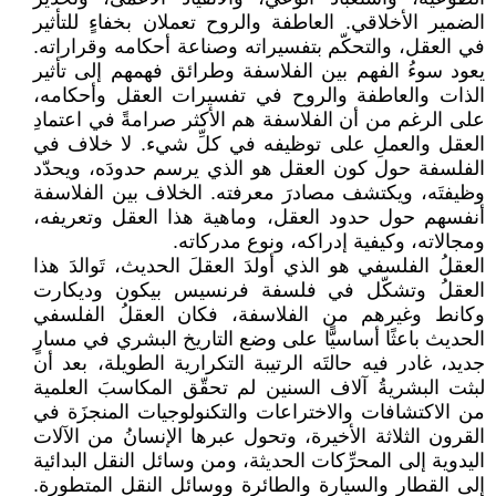
الضمير الأخلاقي. العاطفة والروح تعملان بخفاءٍ للتأثير
في العقل، والتحكّم بتفسيراته وصناعة أحكامه وقراراته.
يعود سوءُ الفهم بين الفلاسفة وطرائق فهمهم إلى تأثير
الذات والعاطفة والروح في تفسيرات العقل وأحكامه،
على الرغم من أن الفلاسفة هم الأكثر صرامةً في اعتمادِ
العقل والعملِ على توظيفه في كلِّ شيء. لا خلاف في
الفلسفة حول كون العقل هو الذي يرسم حدودَه، ويحدّد
وظيفتَه، ويكتشف مصادرَ معرفته. الخلاف بين الفلاسفة
أنفسهم حول حدود العقل، وماهية هذا العقل وتعريفه،
ومجالاته، وكيفية إدراكه، ونوع مدركاته.
العقلُ الفلسفي هو الذي أولدَ العقلَ الحديث، تَوالدَ هذا
العقلُ وتشكّل في فلسفة فرنسيس بيكون وديكارت
وكانط وغيرهم من الفلاسفة، فكان العقلُ الفلسفي
الحديث باعثًا أساسيًّا على وضع التاريخ البشري في مسارٍ
جديد، غادر فيه حالتَه الرتيبة التكرارية الطويلة، بعد أن
لبثت البشريةُ آلاف السنين لم تحقّق المكاسبَ العلمية
من الاكتشافات والاختراعات والتكنولوجيات المنجزَة في
القرون الثلاثة الأخيرة، وتحول عبرها الإنسانُ من الآلات
اليدوية إلى المحرِّكات الحديثة، ومن وسائل النقل البدائية
إلى القطار والسيارة والطائرة ووسائل النقل المتطورة.