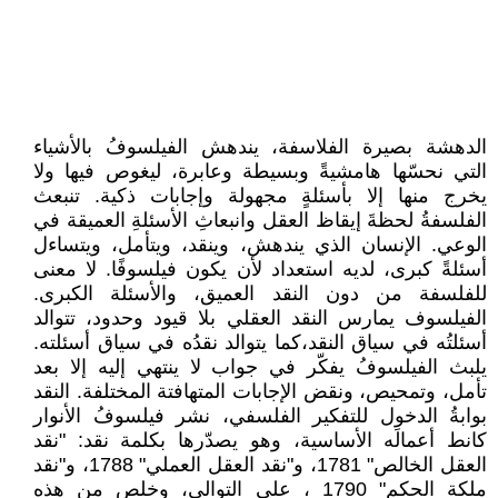
الدهشة بصيرة الفلاسفة، يندهش الفيلسوفُ بالأشياء
التي نحسّها هامشيةً وبسيطة وعابرة، ليغوص فيها ولا
يخرج منها إلا بأسئلةٍ مجهولة وإجابات ذكية. تنبعث
الفلسفةُ لحظةَ إيقاظ العقل وانبعاثِ الأسئلةِ العميقة في
الوعي. ‏الإنسان الذي يندهش، وينقد، ويتأمل، ويتساءل
أسئلةً كبرى، لديه استعداد لأن يكون فيلسوفًا. لا معنى
للفلسفة من دون النقد العميق، والأسئلة الكبرى.
الفيلسوف يمارس النقد العقلي بلا قيود وحدود، تتوالد
أسئلتُه في سياق النقد،كما يتوالد نقدُه في سياق أسئلته.
يلبث الفيلسوفُ يفكّر في جواب لا ينتهي إليه إلا بعد
تأمل، وتمحيص، ونقض الإجابات المتهافتة المختلفة. النقد
بوابةُ الدخول للتفكير الفلسفي، نشر فيلسوفُ الأنوار
كانط أعمالَه الأساسية، وهو يصدّرها بكلمة نقد: "نقد
العقل الخالص" 1781، و"نقد العقل العملي" 1788، و"نقد
ملكة الحكم" 1790 ، على التوالي، وخلص من هذه