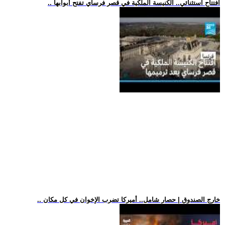
.. افتتاح استثنائي.. الكنيسة الملكية في قصر فرساي تفتح أبوابها
.. خارج الصندوق | حصار شامل.. أميركا تضرب الإخوان في كل مكان