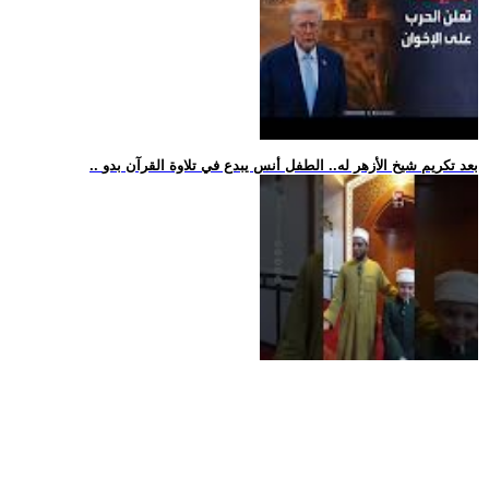
.. بعد تكريم شيخ الأزهر له.. الطفل أنس يبدع في تلاوة القرآن بدو