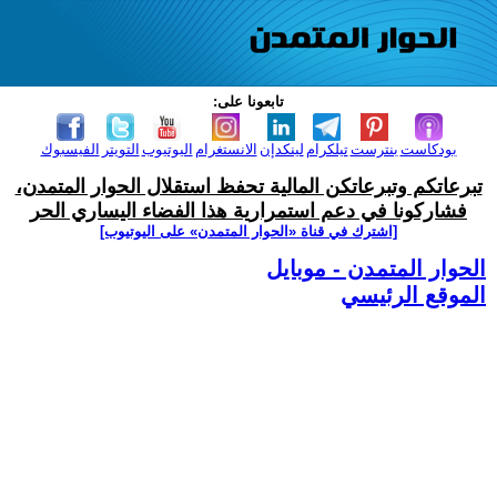
تابعونا على:
بودكاست
بنترست
تيلكرام
لينكدإن
الانستغرام
اليوتيوب
التويتر
الفيسبوك
تبرعاتكم وتبرعاتكن المالية تحفظ استقلال الحوار المتمدن،
فشاركونا في دعم استمرارية هذا الفضاء اليساري الحر
[اشترك في قناة ‫«الحوار المتمدن» على اليوتيوب]
الحوار المتمدن - موبايل
الموقع الرئيسي