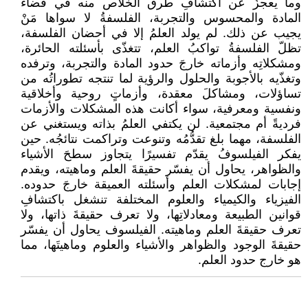
وما يعجزُ عن اكتشافِ طرق الخلاص منه في فضاء
المادة والمحسوس والتجربة، الفلسفةُ لا سواها مَنْ
يجيب عن ذلك. لم يولد العلمُ إلا ‏في أحضان الفلسفة،
تظلّ الفلسفةُ تواكبُ العلم، تتغذّى بأسئلته الحائرة،
ومشكلاتِه وأزماته خارجَ حدود المادة والتجربة، وترفده
وتغذّيه بالأجوبة والحلول والرؤية لما تنتجه تطوراتُه من
تساؤلات، ومشاكلَ معقدة، وأزماتٍ روحية وأخلاقية
ونفسية ومعرفية، سواء أكانت هذه المشكلات والأزمات
فرديةً أم مجتمعية. لن يكتفي العلمُ بذاته ويستغني عن
الفلسفة، مهما بلغ تقدُّمُه وتنوعت وتراكمت نتائجُه. حين
يفكر الفيلسوفُ يقدّم تفسيرًا يتجاوز سطحَ الأشياء
والظواهر، يحاول أن يفسّر حقيقةَ العلم وماهيته، ويقدم
إجابات لمشكلات العلم وأسئلته العميقة خارجَ حدوده.
الفيزياء والكيمياء والعلوم المختلفة تنشغل باكتشافِ
قوانين الطبيعة ومعادلاتِها، ولا تعرف حقيقةَ ذاتها، ولا
تعرف حقيقةَ العلم وماهيته. الفيلسوف يحاول أن يفسّر
حقيقةَ الوجود والظواهر والأشياء والعلوم وماهيتَها، مما
هو خارج حدود العلم.