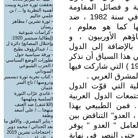
تحققت ثورة جذرية وبينت
هة و فصائل المقاومة
أهمية النظرية وا ... / بن
الفلسطينية . ثم الحرب في لبنان في سنة 1982 ، ضد
حلمي حاليم
-
ثورة تشرين / مظاهر
ا كما هو معلوم ،
ريسان
-
كراسات شيوعية
اؤهم الأوربيون ، و
(إيطاليا،سبتمبر 1920:
وإحتلال المصانع) دائرة ل
 بالإضافة إلى الدول
... / عبدالرؤوف بطيخ
ي هذا السياق أن نذكر
-
ورقة سياسية حول
تطورات الوضع السياسي
الحرب العراقية الإيرانية ( 1980 ـ 1988 ) التي شاركت فيها
/ الحزب الشيوعي
السوداني
لمشرق العربي .
-
كتاب تجربة ثورة ديسمبر
ودروسها / تاج السر
ية التي قوّت الدول
عثمان
-
غاندي عرّاب الثورة
تمعات الدول العربية
السلمية وملهمها:
 فمن الطبيعي بهذا
(اللاعنف) ضد العنف
منهجا ... / علي أسعد
، العدو" التناقض بين
وطفة
-
يناير المصري.. والأفق ما
لعامل " العدو " يوفر
بعد الحداثي / محمد دوير
-
احتجاجات تشرين 2019
 حتى النصر في نهاية
في العراق من منظور