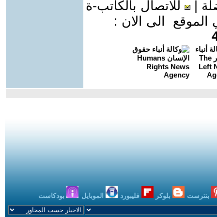
لة
|
للاتصال بالكاتب-ة
موقع الى الان :
بنترست
بلوكر
فليبورد
الموبايل
بودكاست