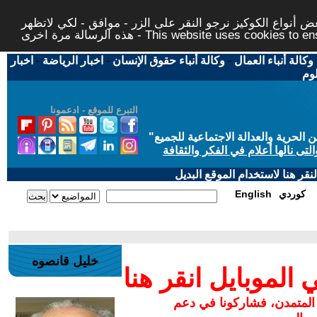
 أنواع الكوكيز نرجو النقر على الزر - موافق - لكي لاتظهر
This website uses cookies to ensure you ge
وكالة أنباء العمال
-
وكالة أنباء حقوق الإنسان
-
اخبار الرياضة
-
اخبار
لوم
التبرع للموقع - ادعمونا
حرية والعدالة الاجتماعية للجميع
"
تى نالها أعلام في الفكر والثقافة
قر هنا لاستخدام الموقع البديل
كوردي
English
خليل قانصوه
لموبايل انقر هنا
 المتمدن، فشاركونا في دعم