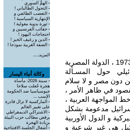
-
الهمُّ السوري
-
التحول الطالباني !
-
التعصب الطائفي و
الإنتهازية السياسية !
-
ثورة بدوية مغولية !
-
حقائب الفرنسيين و
احتجاجات اليهود ‍!
-
الدين و رغيف الخبز !
-
الضفة الغربية نموذجا !
المزيد.....
خرجت في سنوات 1970 ، إثر حرب 1973 ، الدولة المصرية
يلي حول المسـألة
وكالة أنباء اليسار
ن دون مصر و لا سلام
-
سبتة 2026: مأساة
هجرة جُعلت سلاحا
صود في ظاهر الأمر ،
جيوسياسيا ضد الحكومة
الإسب ...
ط المواجهة العربية ،
-
الماركسية لا تزال قادرة
على تغيير العالم
إسرائيل مدعومة بشكل
-
الاشتراكي الديمقراطي
ركية و الدول الأوربية
يرفض مطالب حزب البيئة
بزيادة الهجرة
ائيل هي غير شرعية و
-
أشغال الجلسة الافتتاحية