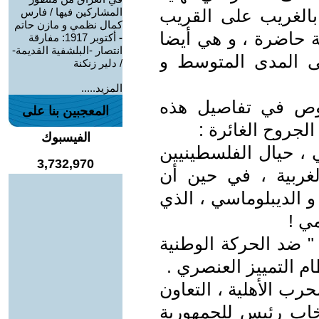
بالغريب على القريب
المشاركين فيها / فارس
كمال نظمي و مازن حاتم
لة حاضرة ، و هي أيضا
-
أكتوبر 1917: مفارقة
انتصار -البلشفية القديمة-
ى المدى المتوسط و
/ دلير زنكنة
المزيد.....
لغوص في تفاصيل هذه
المعجبين بنا على
لجروح الغائرة :
الفيسبوك
ي ، حيال الفلسطينيين
3,732,970
ربية ، في حين أن
و الديبلوماسي ، الذي
ي !
 " ضد الحركة الوطنية
م التمييز العنصري .
حرب الأهلية ، التعاون
حتلال 1982ـ 2000 ، انتخاب رئيس للجمهورية