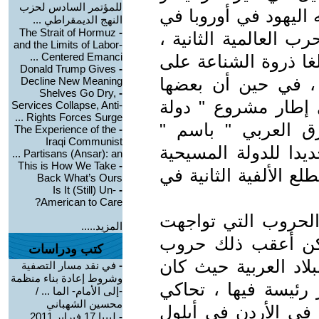
للمؤتمر السادس لحزب
 اليهود في أوروبا في
النهج الديمقراطي ...
The Strait of Hormuz
-
ب العالمية الثانية ،
and the Limits of Labor-
Centered Emanci ...
غا ذروة الشناعة على
Donald Trump Gives
-
ة ، في حين أن بعضها
Decline New Meaning
Shelves Go Dry,
-
 إطار مشروع " دولة
Services Collapse, Anti-
Rights Forces Surge ...
ق العربي " باسم "
The Experience of the
-
Iraqi Communist
ديدا للدولة المسيحية
Partisans (Ansar): an ...
This is How We Take
-
ع الألفية الثانية في
Back What’s Ours
Is It (Still) Un-
-
American to Care?
أكتوبر 1973 ، آخر الحروب التي تواجهت
المزيد.....
لكن أعقب ذلك حروب
كتب ودراسات
بلاد العربية حيث كان
-
في نقد مسار التصفية
وشروط إعادة بناء منظمة
ر رئيسة فيها ، تحاكي
-إلى الأمام- الما ... /
محسين الشهباني
 في الأردن في أيلول
-
ليبيا 17 فبراير 2011