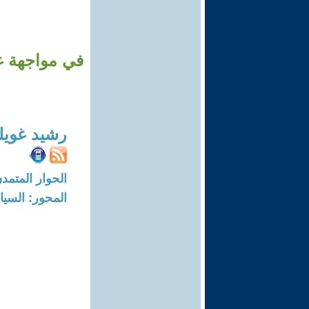
في مواجهة غط
رشيد غوي
الحوار المتمدن-العدد: 8332 - 5
المحور: السيا