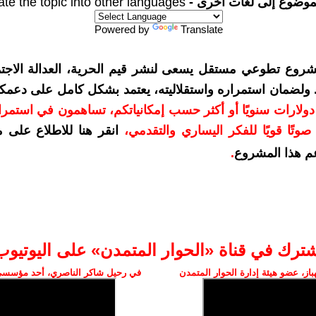
موضوع إلى لغات أخرى -
ate the topic into other languages
Powered by
Translate
شروع تطوعي مستقل يسعى لنشر قيم الحرية، العدالة الاجتم
. ولضمان استمراره واستقلاليته، يعتمد بشكل كامل على دعمك
دعمكم بمبلغ 10 دولارات سنويًا أو أكثر حسب إمكانياتكم، تساهمون في استم
وتًا قويًا للفكر اليساري والتقدمي
،
انقر هنا للاطلاع على 
م هذا المشروع
.
شترك في قناة «الحوار المتمدن» على اليوتيوب
ز، عضو هيئة إدارة الحوار المتمدن
في رحيل شاكر الناصري، أحد مؤسسي 