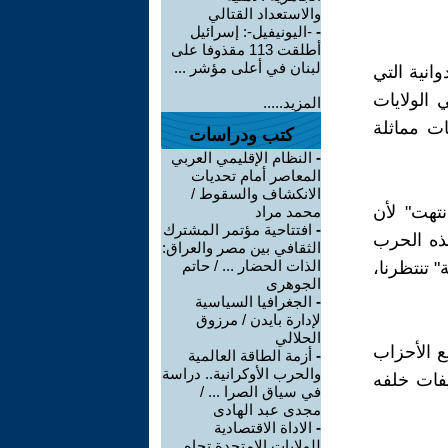
والاستعداد القتالي
-
-اليونيفيل-: إسرائيل
أطلقت 113 مقذوفا على
لبنان في أعلى مؤشر ...
انية التي
المتحدة وتهديدات ترامب بجعل كندا الولاية رقم 51 في الولايات
المزيد.....
ت مماثلة
كتب ودراسات
-
النظام الإقليمي العربي
المعاصر أمام تحديات
الانكشاف والسقوط /
نتهت" لأن
محمد مراد
-
افتتاحية مؤتمر المشترك
ذه الحرب
الثقافي بين مصر والعراق:
الذات الحضار ... / حاتم
 تنتظرنا،
الجوهرى
-
الجغرافيا السياسية
لإدارة بايدن / مرزوق
الحلالي
ع الأحزاب
-
أزمة الطاقة العالمية
والحرب الأوكرانية.. دراسة
يفات خلفه
في سياق الصرا ... /
مجدى عبد الهادى
-
الاداة الاقتصادية
للولايات الامتحدة تجاه