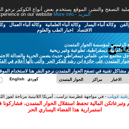
ة التصفح والنشر، الموقع يستخدم بعض أنواع الكوكيز نرجو النق
More info - المزيد
experience on our website
الفن
-
وكالة أنباء اليسار
-
وكالة أنباء العلمانية
-
وكالة أنباء العمال
-
وكا
الاقتصاد
-
اخبار الطب والعلوم
 الرئيسي لمؤسسة الحوار المتمدن
، علمانية، ديمقراطية، تطوعية وغير ربحية
ل مجتمع مدني علماني ديمقراطي حديث يضمن الحرية والعدالة الاجتم
حوار المتمدن على جائزة ابن رشد للفكر الحر والتى نالها أعلام في الفك
م مشاكل تقنية في تصفح الحوار المتمدن نرجو النقر هنا لاستخدام الموقع
كوردي
English
الاخبار
مراكز
الحوار المتمدن
شيد غويلب
- في مواجهة غطرسة ترامب.. أمريكا اللاتينية مرتاحة لفوز اللي
 وتبرعاتكن المالية تحفظ استقلال الحوار المتمدن، فشاركونا 
استمرارية هذا الفضاء اليساري الحر