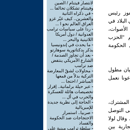
لانتصار فيتنام / الصين
وفيتنام تشكلان تحالفا ...
فوز رئيس
-
في ذكراه الثانية
والعشرين.. كيف غيّر غزو
البلاد في
العراق العالم نحو ا ...
لى 43,7 في المائة من الأصوات،
-
ردا على سياسات ترامب
العدوانية / دول أمريكا
بدعم "الحزب
اللاتينية والبحر ...
-
ما يحدث في إندونيسيا
 7 مقاعد، لتشكيل الحكومة
يذكر بدكتاتورية سوهارتو
-
بعد أن تجاوز الصدمة /
الشارع الأمريكي ينتفض
ضد ترامب
بيان مطول
-
محاولات لشقّ المعارضة
التركية بدلاً من قمعها
عونا نعمل
المباشر / احتجا ...
-
عبر حيلة برلمانية.. إقرار
تخصيصات هائلة للعسكرة
والحرب في أل ...
 المشترك،
-
الحاجة إلى نظرية جديدة
للإمبريالية
لى التوصل
-
صربيا.. استمرار
الاحتجاجات ضد الحكومة
 وقال لولا
والفساد
ارية بين
-
سلطة ترامب مبنية على