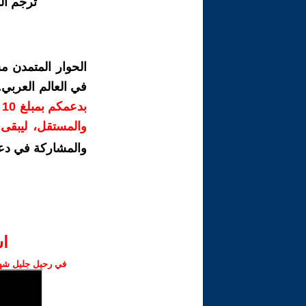
ترجم ال
الحوار المتمدن م
في العالم العربي
ب
والمستقل، ليبقى ص
والمشاركة في دع
ا‫
في رحيل جليل شهبا