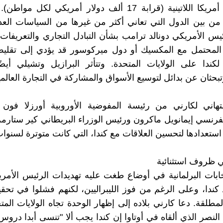
محلي في أمريكا اللاتينية (قرابة 17 ألف دولار أمريكي لكل م
ن بين الدول التي تعاني أكثر من غيرها من السياسات العدو
ئيس الأمريكي دونالد ترامب بشأن التبادل التجاري والتعريفات 
 المحتمل مع المكسيك أو دول ميركوسور قد يؤدي إلى تقليص
لكندا على الولايات المتحدة. وتتأثر البرازيل وتشيلي أيض
بحثان عن بدائل لتوسيع الأسواق والمشاركة في التجارة العالمي
هاني لكارني من رئيسة المفوضية الأوروبية أورزلا فون د
فرنسي إيمانويل ماكرون ورئيس الوزراء البريطاني كير ستارم
ستعدادها لتحسين العلاقات مع كندا، التي كانت متوترة لسنوات
ي ظروف استثنائية
ابات البرلمانية في أوضاع طغت عليه تهديدات الرئيس الأمري
ندا، وعلى الرغم من فوز الليبراليين، لكنهم فشلوا في تحقيق
المطلقة. دعا كارني بلاده إلى إظهار الوحدة تجاه الولايات الم
نصر الذي ألقاه في أوتاوا إن كندا يجب ألا "تنسى أبدا دروس" 