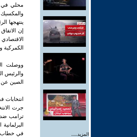
والمكسيك م
ينتهجها الر
إن الاتفاق
الاقتصادي 
الكمركية وت
ووصلت الت
والرئيس ال
الصين عن ا
انتخابات ف
جرت الانتخ
ترامب ضد ك
البرلمانية 
في خطاب ال
المزيد.....