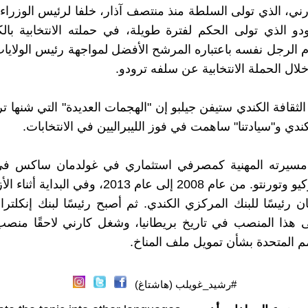
رني، الذي تولى السلطة منذ منتصف آذار، خلفا لرئيس الوزراء
و الذي تولى الحكم لفترة طويلة، في حملته الانتخابية با
 الرجل نفسه باعتباره المرشح الأفضل لمواجهة رئيس الولايات
خلال الحملة الانتخابية عن سلفه ترودو.
الثقافة الكندي ستيفن جيلبو إن "الهجمات العديدة" التي شنها 
كندي و"سيادتنا" ساهمت في فوز الليبراليين في الانتخابات.
 مسيرته المهنية كمصرفي استثماري في غولدمان ساكس في
ولندن وطوكيو وتورنتو. من عام 2008 إلى عام 2013، وفي ال
ان رئيسًا للبنك المركزي الكندي. ثم أصبح رئيسًا لبنك إنكلترا
ى هذا المنصب في تاريخ بريطانيا، وشغل كارني لاحقًا منص
م المتحدة بشأن تمويل ملف المناخ.
#رشيد_غويلب (هاشتاغ)