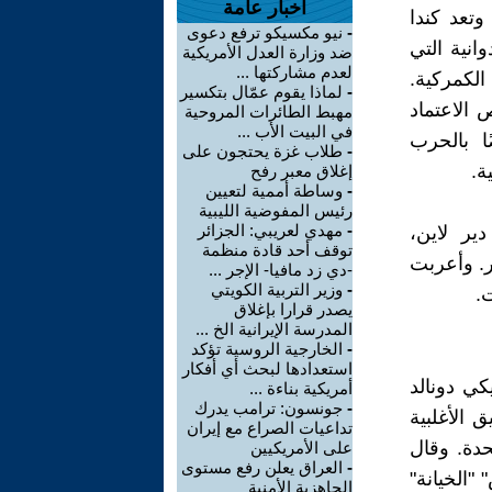
أخبار عامة
واطن). وتعد كندا
-
نيو مكسيكو ترفع دعوى
انية التي
ضد وزارة العدل الأمريكية
لعدم مشاركتها ...
الكمركية.
-
لماذا يقوم عمّال بتكسير
 الاعتماد
مهبط الطائرات المروحية
في البيت الأب ...
ًا بالحرب
-
طلاب غزة يحتجون على
ة.
إغلاق معبر رفح
-
وساطة أممية لتعيين
رئيس المفوضية الليبية
-
مهدي لعريبي: الجزائر
ير لاين،
توقف أحد قادة منظمة
ر. وأعربت
-دي زد مافيا- الإجر ...
-
وزير التربية الكويتي
.
يصدر قرارا بإغلاق
المدرسة الإيرانية الخ ...
-
الخارجية الروسية تؤكد
استعدادها لبحث أي أفكار
كي دونالد
أمريكية بناءة ...
-
جونسون: ترامب يدرك
 الأغلبية
تداعيات الصراع مع إيران
تحدة. وقال
على الأمريكيين
-
العراق يعلن رفع مستوى
"الخيانة"
الجاهزية الأمنية