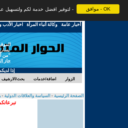
موافق - OK
لتوفير افضل خدمة لكم ولتسهيل عملي
أخبار عامة
-
وكالة أنباء المرأة
-
اخبار الأدب و
الموقع
يسارية
"من أج
حاز ال
إذا لديك
الزوار
اضافة/خدمات
بحث/الارشيف
الصفحة الرئيسية
-
السياسة والعلاقات الدولية
-
ر
تبرعاتكم