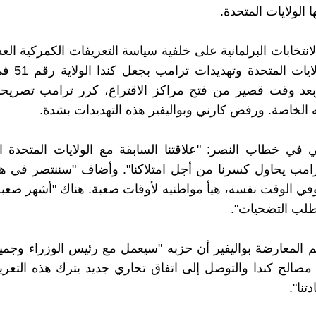
ا الولايات المتحدة.
نتخابات البرلمانية على خلفية سياسة التعريفات الكمركية العدو
تنتهجها الولايات 
وبعد وقت قصير من فتح مراكز الاقتراع، كرر ترامب تصريحا
الخاصة. ورفض كارني وبواليفير هذه التهديدات بشدة.
 في خطاب النصر: "علاقتنا السابقة مع الولايات المتحدة ا
رامب يحاول كسرنا من أجل امتلاكنا". وأضاف "سننتصر في ه
 وفي الوقت نفسه، هيأ مواطنيه لأوقات صعبة. هناك "أشهر صعبة"
لب التضحيات".
 المعارضة بواليفير أن حزبه "سيعمل مع رئيس الوزراء وجمي
مصالح كندا والتوصل إلى اتفاق تجاري جديد يترك هذه التعر
نا".