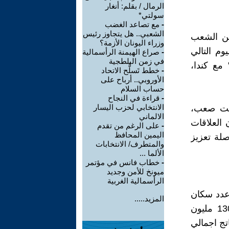
الرمال / بقلم: أنغار
سولتي*
-
مع تصاعد الغضب
الشعبي.. هل يتجاوز رئيس
 عن الشعب
وزراء اليونان الأزمة؟
م التالي
-
صراع الهيمنة الرأسمالية
في زمن البلطجية
 مع كندا،
-
خطط تَسلُّح الاتحاد
الأوروبي.. أرباح على
حساب السلام
-
قراءة في النجاح
الانتخابي لحزب اليسار
وقت صعب،
الالماني
 العلاقات
-
على الرغم من تقدم
اليمين المحافظ
صلة تعزيز
والمتطرف/ الانتخابات
الألما ...
-
خطاب فانس في مؤتمر
ميونخ للأمن وجديد
الرأسمالية الغربية
 عدد سكان
المزيد.....
البرازيل قرابة 215 مليون نسمة، ويبلغ عدد سكان المكسيك قرابة 130 مليون
بر ناتج اجمالي