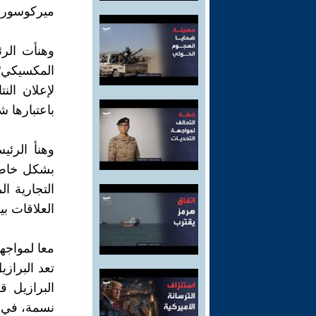
ميركوسور وك
وهنأت الرئ
المكسيكي"
لإعلان الن
باعتبارها ش
وهنأ الرئ
بشكل خاص، 
التجارية ا
العلاقات بي
معا لمواجه
تعد البرازي