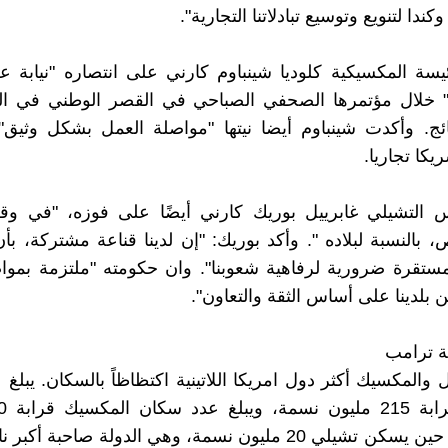
ندا لتنويع وتوسيع تبادلاتنا التجارية".
يسة المكسيكية كلوديا شينباوم كارني على انتصاره "نيابة
 خلال مؤتمرها الصحفي الصباحي في القصر الوطني في اليو
تائج. وأكدت شينباوم أيضا نيتها "مواصلة العمل بشكل وثيق"
ريكا تجاريا.
يس التشيلي غابرييل بوريك كارني أيضًا على فوزه، "في 
بالنسبة لبلاده ". وأكد بوريك: "إن لدينا قناعة مشتركة، بأن
لمستقرة ضرورية لرفاهية شعوبنا". وان حكومته "ملتزمة بموا
ن بلدينا على أساس الثقة والتعاون".
ة ترامب
ل والمكسيك أكثر دول امريكا اللاتينية اكتظاظاً بالسكان. يبلغ
نسمة، في حين يسكن تشيلي 20 مليون نسمة، وهي الدولة صاحبة أك