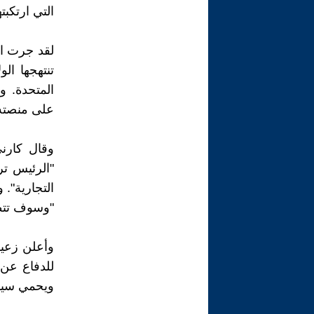
التي ارتكبته
لقد جرت الا
المتحدة. 
على منصته 
وقال كارني
"الرئيس ت
التجارية".
"وسوف تتط
وأعلن زعيم
للدفاع عن 
ويحمي سيادت