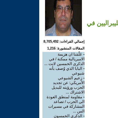
يبراليين في
إجمالي القراءات: 8,705,492
المقالات المنشورة: 1,216
-
عَلّمَنا ان هزيمة
الامبريالية ممكنة / في
الذكرى الخمسين لانت ...
-
البابا الذي وُصف بأنه
شيوعي
-
زعيم الشيوعي
الأمريكي: عن تجديد
الحزب ورؤيته للبديل
الاشتراك ...
-
مقاومة لمنطق العودة
الى الحرب / تصاعد
المشاركة في مسيرات
الس ...
-
الذكرى الخمسون