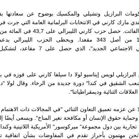
مات البرازيل وتشيلي والمكسيك بوضوح عن سعادتها ب
ندي مارك كارني في الانتخابات البرلمانية العامة التي جرت في 
28 نيسان الفائت. حصل حزب كارني الليبرالي ع
منحته 169 من أصل 343 مقعدا. ويحظى الحزب الليبرالي 
الديمقراطي الاجتماعي الجديد"، الذي حصل على
 البرازيلي لويس إيناسيو لولا دا سيلفا كارني على فوزه في 
عب الشقيق في كندا" دورة جديدة من الرخاء. وقال لولا "د
لعلاقات الثنائية وديمقراطياتنا".
 عن عزمه تعميق التعاون الثنائي "في المجالات ذات الاهتمام
وحماية حقوق الإنسان أو مكافحة تغير المناخ". ويسعى أيضًا إ
 تجارية بين دول مجموعة” ميركوسور" الأمريكية اللاتينية وكندا.
نحن مهتمون بأحراز تقدم في المفاوضات بشأن اتفاقية تج