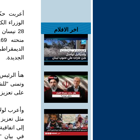
أعربت حكو
الوزراء الك
اخر الافلام
الجديدة.
هنأ الرئيس
وتمنى "للش
على تعزيز ا
وأعرب لولا
مثل تعزيز 
إلى اتفاقية
في بيان "