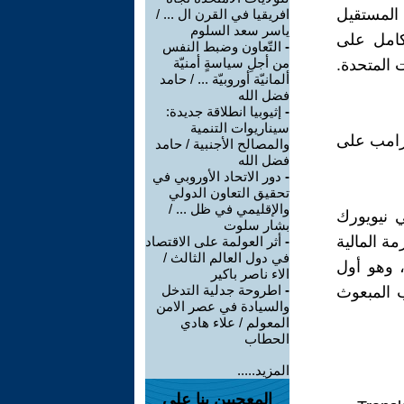
 المستقيل
افريقيا في القرن ال ... /
ياسر سعد السلوم
لكامل على
-
التّعاون وضبط النفس
من أجلِ سياسةٍ أمنيّة
 المتحدة.
ألمانيّة أوروبيّة ... / حامد
فضل الله
-
إثيوبيا انطلاقة جديدة:
سيناريوات التنمية
ترامب على
والمصالح الأجنبية / حامد
فضل الله
-
دور الاتحاد الأوروبي في
تحقيق التعاون الدولي
والإقليمي في ظل ... /
 نيويورك
بشار سلوت
بداية أثناء الأزمة المالية
-
أثر العولمة على الاقتصاد
في دول العالم الثالث /
، وهو أول
الاء ناصر باكير
-
اطروحة جدلية التدخل
ب المبعوث
والسيادة في عصر الامن
المعولم / علاء هادي
الحطاب
المزيد.....
المعجبين بنا على