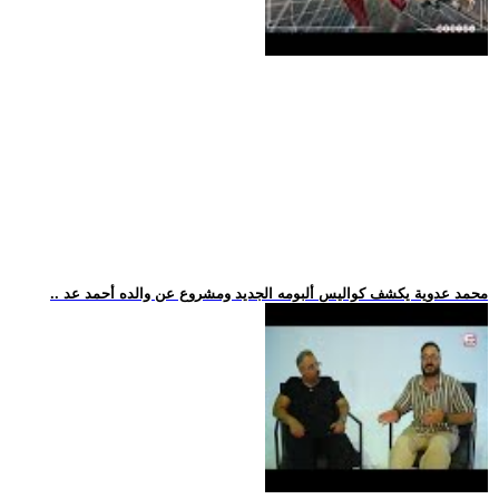
.. محمد عدوية يكشف كواليس ألبومه الجديد ومشروع عن والده أحمد عد