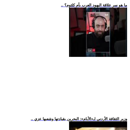
.. ما هو سر علاقة اليهود العرب بأم كلثوم؟
.. وزير الثقافة الأردني لـ«الأيام»: البحرين بقيادتها وشعبها عزي