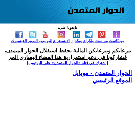
تابعونا على:
بودكاست
بنترست
تيلكرام
لينكدإن
الانستغرام
اليوتيوب
التويتر
الفيسبوك
تبرعاتكم وتبرعاتكن المالية تحفظ استقلال الحوار المتمدن،
فشاركونا في دعم استمرارية هذا الفضاء اليساري الحر
[اشترك في قناة ‫«الحوار المتمدن» على اليوتيوب]
الحوار المتمدن - موبايل
الموقع الرئيسي