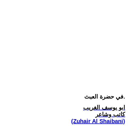
في حضرة العبث.
ابو يوسف الغريب
كاتب وشاعر
(Zuhair Al Shaibani)