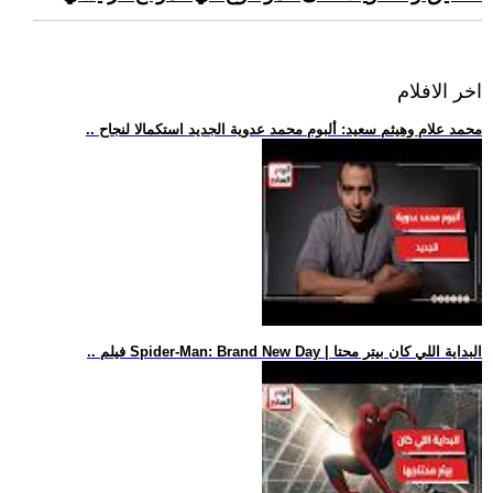
اخر الافلام
.. محمد علام وهيثم سعيد: ألبوم محمد عدوية الجديد استكمالا لنجاح
.. فيلم Spider-Man: Brand New Day | البداية اللي كان بيتر محتا