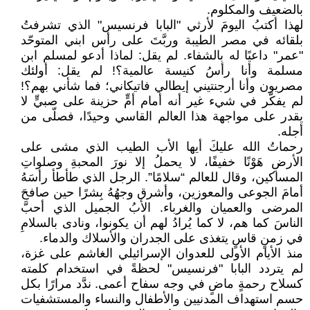
بالضعيف والمكلوم.
لهذا أكتبُ اليومَ لأرثي "البابا فرنسيس" الذي تشرفتُ
بلقائه في مصر الطيبة وربَّتَ على رأس ابني المتوحّد
"عمر" داعيًا له بالشفاء. لم يقل: لماذا أدعو لمسلم ابن
مسلمة وأنا رأسُ كنيسة عالمية؟! لم يقل: أولئك
مصريون وأنا أرجنتيني إيطالي فاتيكاني؛ فما شأني بهم؟!
لم يفكّر في شيء غير أنه أمام أمٍّ حزينة على صبيٍّ لا
يقدر على مواجهة هذا العالم القاسي وحيدًا، فصلّى من
أجله.
رحماتُ الله عليكَ أيها الأب الطيب الذي مشى على
الأرضِ هَوْنًا خفيفًا، لا يحملُ إلا نورَ المحبةِ وصلواتِ
المساكين، وقال للعالم “سلامًا”. الرجل الذي طأطأ رأسَهُ
أمامَ الجوعى والمعوزين، وأشرق وجهُهُ بِشرًا حين صافحَ
المرضى والعميان والغرباء. الأبُ الجميل الذي أحبَّ
الناسَ كما هم، لا كما يُرادُ لهم أن يكونوا، ونادى بالسلامِ
في زمنٍ قاسٍ يتغذى على الجدران والأسلاك والدماء.
منذ الأيام الأولى للعدوان الإسرائيلي الغاشم على غزة،
لم يتردد البابا "فرنسيس" لحظةً في استخدام كلمته
كسلاح رحمةٍ ماضٍ في وجه سفاح أعمى. ندَّد مرارًا بكل
حسم استهداف المدنيين والأطفال والنساء والمستشفيات