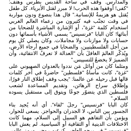
والمدارس. وقف في ساحة القديس بطرس وهتف:
“كفى! أوقفوا هذه الحرب! لا مبرر لقتل الأبرياء. كل طفل
يُقتل هو هزيمةٌ للإنسانية.” قال هذا بنصوع ودون مواربة
في وقت تجنّب فيه كثيرون من زعماء العالم الغربي
استخدام كلمة “غزة”، أو الإشارة المباشرة للضحايا من
أبنائها! كان البابا "فرنسيس" يسمي الأشياء بأسمائها دون
حسابات ولا موازنات ولا مجاملات. وكان يصلي كل يوم
من أجل الفلسطينيين، والضحايا في جميع أرجاء الأرض،
ويُذكّر العالمَ الغافلَ بأن "العدالة لا تعرفُ الانتقائية، وأن
الضميرَ لا يخضعُ للتسييس.”
ومثلما كان من أوائل مَن نددوا بالعدوان الصهيوني على
"غزة"، كانت مأساةُ "فلسطين" حاضرةً في آخر كلمات
قالها قبل رحيله عن عالمنا: “يجب وقف إطلاق النار فورًا،
وإطلاق سراح الرهائن، وتقديم المساعدة لشعب
فلسطين الذي يتضوّر جوعًا ويتوق إلى مستقبل يسوده
السلام.”
كان البابا "فرنسيس" رجلَ "لقاء". أي أنه يُجيد بناء
الجسور بين الناس، لا الجدران والحواجز. يسعى للحوار،
ويؤمن بأن التفاهم هو السبيل إلى السلام، مهما كانت
الاختلافات الدينية أو الثقافية أو السياسية. لم يعش البابا
"فرنسيس" في برجه العاجي كزعيم روحي ورمز عالمي