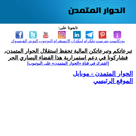
تابعونا على:
بودكاست
بنترست
تيلكرام
لينكدإن
الانستغرام
اليوتيوب
التويتر
الفيسبوك
تبرعاتكم وتبرعاتكن المالية تحفظ استقلال الحوار المتمدن،
فشاركونا في دعم استمرارية هذا الفضاء اليساري الحر
[اشترك في قناة ‫«الحوار المتمدن» على اليوتيوب]
الحوار المتمدن - موبايل
الموقع الرئيسي