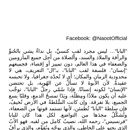
Facebook: @NaootOfficial
"البابا"… ليس مجرد لقبٍ كنسيِّ، بل نداءٌ يشي بالحُنوِّ
والرأفة والملاذ والسند، والصلاة من أجل جميع المأزومين
والضعفاء في هذا العالم، دون تمييز أو إقصاء، فجميعهم
“إنسان”. فلسفة لقب "البابا"، بـ"ال" التعريف، هي لا
محدودية الزمان والمكان؛ أي لا تُحدّه جغرافيا، ولا تحبسه
عقيدةٌ. لأن الأبوةَ لا تسألُ عن الهُوية، بل تحتضن
"الإنسانَ" لكونه إنسانًا. فإذا سُمّي رجلٌ “البابا”، توجَّب
عليه أن يكون ملاذًا ومِظلّة، ويَدًا تمسحُ الدمع، وقلبًا يسع
الجميع، بلا تفرقة. وإن كانت السُّلطةُ في الأرض تُخيفُ،
فإن سلطةَ "البابا" تُطمئن، لأنها تستمد قوتها من الضعفاء،
وتُشكّلُ مجدَها من التواضع. لكل هذا كان للبابا
"فرنسيس"، رحمه الله، نصيبٌ كامل من لقبه. فهو الأبُ
الذي يحنو على الخاطي، والذي يوجّه ويُقوِّم، والذي يرأفُ