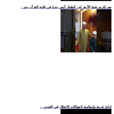
.. بعد تكريم شيخ الأزهر له.. الطفل أنس يبدع في تلاوة القرآن بدو
.. إدانة عربية وإسلامية لانتهاكات الاحتلال في القدس