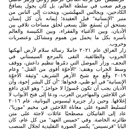
ورقم صعب في سلطة العالم، بل كان يجول يصافحُ
الكادحين، ويجالس المهمَّشين، ويتحدث إلى الناس من
منبر "الإنسانية" قبل العقيدة؛ إيمانه بأن كل إنسان
يستحق أن يُسمَع. ظلَّ يسعى لخلق مساحات تلاقي بين
الأديان، وبين الأغنياء والفقراء، وبين الكنيسة والعالم
بأسره بكل ما يحمل من هموم ومشاكل وعنصريات
وحروب.
زار العراق عام ٢٠٢١ حاملا رسالة سلام لأرض أنهكتها
الحروب والطائفية. التقى بالمرجع السيستاني في
النجف، وزار الموصل التي دمّرها تنظيم داعش، ووقف
وسط الخراب وهتف: “الأخوّة أقوى من القتل.” وعام
٢٠١٩ وقّع مع شيخ الأزهر الشريف "وثيقة الأخوّة
الإنسانية" في أبو ظبي، فحواها: "أن كل البشر إخوة، وأن
الأديان يجب أن تكون جُسورًا لا حواجزَ.” وهو الذي دافع
عن اللاجئين والمهاجرين العرب، ودعا إلى فتح الأبواب لا
إغلاقها. وحين زار جزيرة ليسبوس اليونانية، عام ٢٠١٦
لتسليط الضوء على معاناة اللاجئين في مخيم "موريا"،
عاد إلى الفاتيكان مصطحبًا عائلات لاجئة على متن
طائرته الخاصة. وفي "خميس العهد" من كل عام، كان
البابا "فرنسيس" يكسر الصورة التقليدية لجلال المنصب