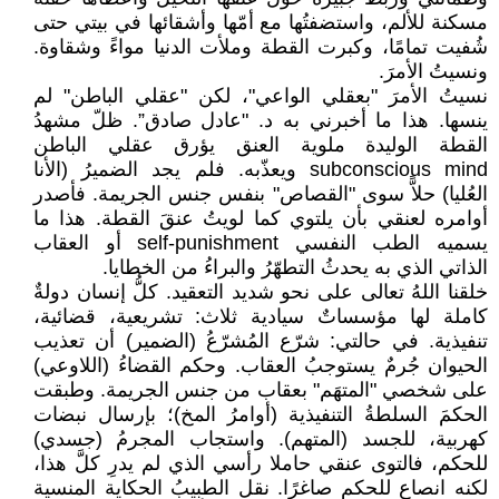
مسكنة للألم، واستضفتُها مع أمّها وأشقائها في بيتي حتى
شُفيت تمامًا، وكبرت القطة وملأت الدنيا مواءً وشقاوة.
ونسيتُ الأمرَ.
نسيتُ الأمرَ "بعقلي الواعي"، لكن "عقلي الباطن" لم
ينسها. هذا ما أخبرني به د. "عادل صادق”. ظلّ مشهدُ
القطة الوليدة ملوية العنق يؤرق عقلي الباطن
subconscious mind ويعذّبه. فلم يجد الضميرُ (الأنا
العُليا) حلاًّ سوى "القصاص" بنفس جنس الجريمة. فأصدر
أوامره لعنقي بأن يلتوي كما لويتُ عنقَ القطة. هذا ما
يسميه الطب النفسي self-punishment أو العقاب
الذاتي الذي به يحدثُ التطهّرُ والبراءُ من الخطايا.
خلقنا اللهُ تعالى على نحو شديد التعقيد. كلُّ إنسان دولةٌ
كاملة لها مؤسساتٌ سيادية ثلاث: تشريعية، قضائية،
تنفيذية. في حالتي: شرّع المُشرّعُ (الضمير) أن تعذيب
الحيوان جُرمٌ يستوجبُ العقاب. وحكم القضاءُ (اللاوعي)
على شخصي "المتهَم" بعقاب من جنس الجريمة. وطبقت
الحكمَ السلطةُ التنفيذية (أوامرُ المخ)؛ بإرسال نبضات
كهربية، للجسد (المتهم). واستجاب المجرمُ (جسدي)
للحكم، فالتوى عنقي حاملا رأسي الذي لم يدرِ كلَّ هذا،
لكنه انصاع للحكم صاغرًا. نقل الطبيبُ الحكاية المنسية