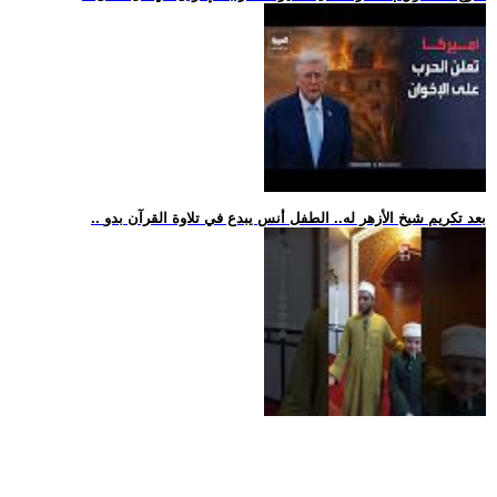
.. بعد تكريم شيخ الأزهر له.. الطفل أنس يبدع في تلاوة القرآن بدو