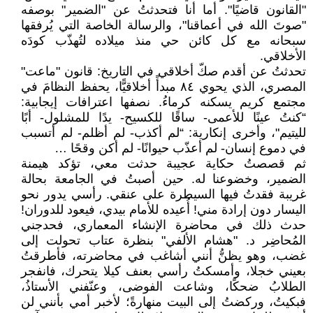
"القانون قاضيًا". أما أنا فتحدثتُ عن "الضمير" بوصفه
"صوتَ الله في أعماقنا"، والرسالة الخاصة التي يُرفقها
سبحانه مع كل كائن حي منذ ميلاده لتُهذّب كودَه
الأخلاقي.
تحدثتُ عن أقدم صكّ أخلاقي في التاريخ: قانون "ماعت"
المصري، الذي يحوي ٨٤ مبدأً أخلاقيًّا، يحفظ النظامَ في
مجتمع كريم يسكنه كرماءُ. نصفها اعترافات إيجابية:
“كنتُ عينًا للأعمى- ساقًا للكسيح- يدًا للمشلول- أبًا
لليتيم"، وأخرى إنكارية: “لم أكذب- لم أظلم- لم أتسبب
في دموع إنسان- لم أعذّب حيوانًا- لم أكن وقحًا …
ثم قصصتُ حكاية عجيبة حدثت معي، تؤكد هيمنة
الضمير، وخضوعنا له. حين أصبتُ في الجامعة بحالة
غريبة فقدتُ فيها السيطرة على عنقي. رأسي يدور نحو
اليسار دون إرادة مني! أُعيده للأمام بيدي، فيعود للدوران!
حدث ذلك في محاضرة الإنشاء المعماري، فحدجني
المُحاضِر د. "هشام الألفي" بنظرة عتاب تحولت إلى
غضب، وهو يظنُّ أنني أشاغب في محاضرته، فأطرقتُ
بعيني خجلا، وأمسكتُ رأسي بعنف كيلا يتحرك، فانفجر
الطلابُ ضحكًا، وشاعت الفوضى، وعنّفني الأستاذُ،
فبكيتُ، وركضتُ إلى البيت منهارةً؛ لأخبر أمي بأنني لن