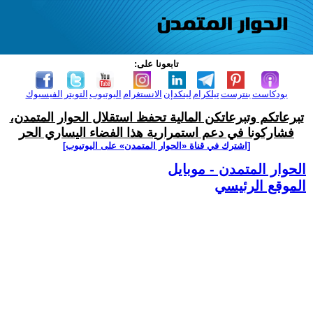
تابعونا على:
بودكاست
بنترست
تيلكرام
لينكدإن
الانستغرام
اليوتيوب
التويتر
الفيسبوك
تبرعاتكم وتبرعاتكن المالية تحفظ استقلال الحوار المتمدن،
فشاركونا في دعم استمرارية هذا الفضاء اليساري الحر
[اشترك في قناة ‫«الحوار المتمدن» على اليوتيوب]
الحوار المتمدن - موبايل
الموقع الرئيسي