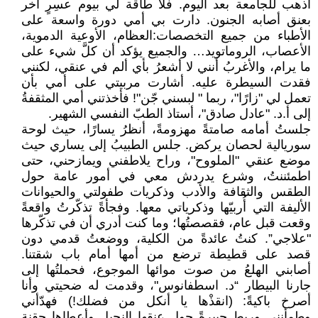
أذهب للجامعة بعد اليوم. فلا طاقة لي بيوم عسِرٍ آخر
بعنق أصابه الجنون. دارت بي أمي دورة واسعة على
الأطباء من جميع التخصصات:العظام، الأوعية الدموية،
الأعصاب، الروماتويد… والجميع يؤكد أن كلَّ شيء على
ما يرام، والأغربُ أنني لا أشعرُ بأي ألم في عنقي، لكنني
فقدت السيطرة عليه. أشارت مربيتي على أمي بأن
تعمل لي "زارًا"، ربما " لبسني جّن"! فأخذتني أمي المثقفةُ
إلى أ.د. "عادل صادق"، أستاذ الطبّ النفسي الشهير.
جلستُ أمامه صامتةً مهزومةً، أنظرُ يسارًا، حيث لوحة
سوريالية لحصان يركض. جلس الطبيبُ إلى يساري حيث
موضع عنقي "الملووح"، وراح يلاطفني ويمازحني، حتى
اطمئننتُ، وشرع يدردش معي في أمور عامة حول
الطقس والثقافة والأدب وذكريات طفولتي والحيوانات
الأليفة التي أُربيّها وذكرياتي معها. وفجأةً تذكّرتُ واقعةً
وقعت قبل عام، فقصصتُها؛ وما كنت أدري أن في تذكّرها
"علاجي”. كنتُ عائدةً من الكلية، ووضعتُ قدمي دون
قصد على قطيطة ترضع من أمها أمام باب شقتنا.
أصابني الهلعُ من صوت موائها الموجوع، فحملتُها إلى
جارنا البيطار “د. اسطفانوس"، وقدمت له ضحيتي وأنا
أصرخ باكيةً: (انقذْها يا أنكل من فضلك!) فهدّأني
وطمأنني وربط جبيرةً حول عنقها النحيل وأعطاها حقنة