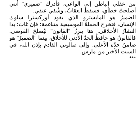
من عقلي الباطن إلى الواعي، فأدرك "ضميري" أنني
أصلحتُ خطأي، فسقطَ العقابُ، وشُفي عنقي.
الضميرُ هو المايسترو الذي يقود أوركسترا سلوك
الإنسان، فتخرج الجملةُ الموسيقية متناغمة؛ فإن غابَ؛ بدا
النشازُ الأخلاقي. هنا يبرزُ "القانون" ليُصلحَ الفوضى.
فالقانونُ هو حافظُ الحدّ الأدنى للأخلاق، بينما "الضميرُ" هو
ضامنُ حدّه الأعلى. وإلى صالوني القادم بإذن الله، في
السبت الأخير من مارس.
***