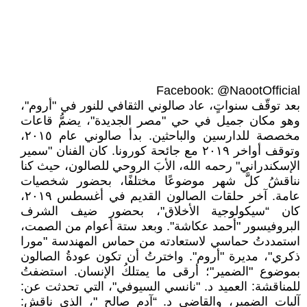
Facebook: @NaootOfficial
بعد توقّف سنواتٍ، عاد صالوني الثقافي للنور في "أروم"،
وهو مكان جميل في حي "مصر الجديدة"، يضمُّ قاعات
مخصصة للدارسين والباحثين. بدأ صالوني عام ٢٠١٥،
وتوقف أواخر ٢٠١٩ مع جائحة كورونا. كان الفنان "سمير
الإسكندراني" رحمه الله، الأبَ الروحي للصالون، حيث كنا
نناقشُ كلَّ شهر موضوعًا مختلفًا، بحضور شخصيات
عامة. آخر حلقات الصالون القديم في أغسطس ٢٠١٩،
كان “سيكولوجية الأخلاق"، بحضور ضيف الشرف
البروفيسور "أحمد عكاشة". وبعد ستة أعوام من الصمت،
استمددتُ حماسي لاستعادته من حماس المهندسة "مورا
ذكري"، مديرة "أروم". واخترتُ أن تكون عودةُ الصالون
بموضوع "الضمير"؛ أرقى ما يمتلكُ الإنسان. استضفتُ
للمناقشة: العميد د. "نانسي السيوفي"، التي تحدثت عن:
آليات الضمير، والقاضي د. “آدم صالح "، الذي ناقش: