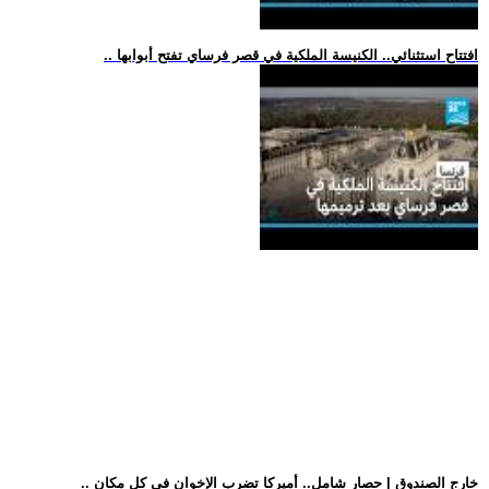
.. افتتاح استثنائي.. الكنيسة الملكية في قصر فرساي تفتح أبوابها
.. خارج الصندوق | حصار شامل.. أميركا تضرب الإخوان في كل مكان