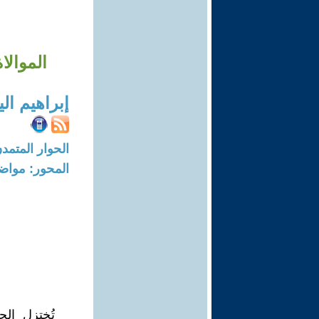
الموالا
إبراهيم ا
الحوار المتمدن-العدد: 8322 - 25
المحور: مواض
تُختزل ال