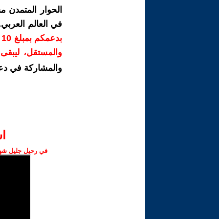
الحوار المتمدن م
في العالم العربي
ب
والمستقل، ليبقى ص
والمشاركة في دع
ا‫
في رحيل جليل شهبا