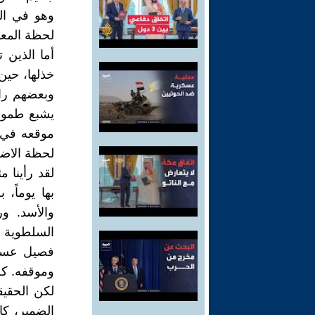
وهو في ال
لحظة المعار
أما الذين ت
خذلها، حين
وبعضهم راح
يشبع طموح
موقعه في ا
لحظة الاضط
لقد رأينا 
بها يوماً
والأسد. ور
السلطوية ذ
فصيل عسكر
وموقفه. كل
لكن الحقي
الضمير، كا