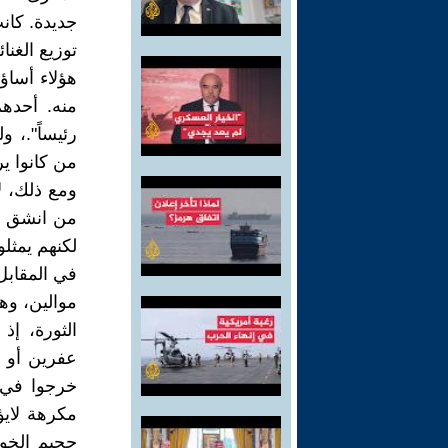
جديدة. كان
توزيع الغنائ
هؤلاء أساؤو
منه. أحده
رئيساً".، 
من كانوا ير
ومع ذلك، ل
من انشق وخ
لكنهم يمثل
في المقابل
موالين، وهذ
الثورة، إ
عفرين أو ط
خرجوا في 
مكرهة لايؤ
جحيم الخوف