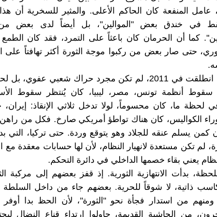
عامل المنفعة كان الحاكم الأعلى. والمثير للسخرية أن هذا 
ط في خندق بعض "الموالين"، بل أيضاً لدى بعض من
ين". كما أن الحرمان كان باعثاً على التمرد، فقد كان الطمع ب
وري، حتى صار بعض من ركبوا موجة الثورة أكثر تهافتاً على 
ه.
الثورة التي انطلقت في 2011، لم تكن مجرد حراك شعبي عفوي
 سقوط أنظمة تونس، مصر، ليبيا، كان يُنتظر سقوط الأس
لحظة ما، كان محسوماً، لولا تدخل ثلاثي الإنقاذ: إيران، 
راء الكواليس، كان هناك تواطؤ أمريكي صارخ. فكل من راهن
 كمن يسلم عنقه للجلاد وهو يتوقع وردة. حتى تركيا، التي بد
ة، لم تكن مستعدة لانهيار النظام، لأن لها حسابات معقدة مع ال
نظام يعني بقاء خصمها الداخلي في دائرة التحكم.
حظة، بدأت الانتهازية الثورية. إذ قفز بعضهم إلى مركبة الث
اسب ذاتية، لا شوقاً للحرية. بعضهم جاء من داخل السلطة ذ
ومنهم من استدار فجأة نحو "الثورة"، لأن الحظ بدا أوفر 
رون، من الحاشية القديمة، حاولوا ارتداء قناع النضال ليحت