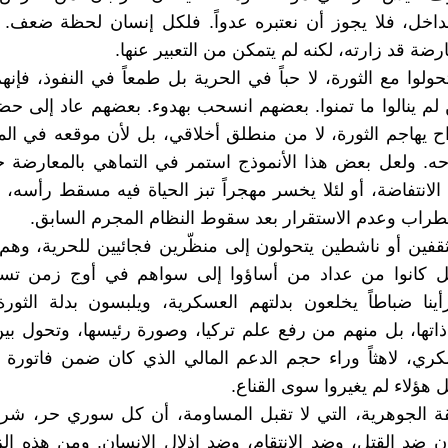
داخل، فلا يجوز أن نعتبره عدواً. فلكل إنسان لحظة ضعف. 
ضة قد زارته، لكنه لم يتمكن من التعبير عنها.
حولوا مع الثورة، لا حباً في الحرية بل طمعاً في النفوذ، فإن
 لم ينالوا ما تمنوا. بعضهم انسحب بهدوء. بعضهم عاد إلى حض
 يهاجم الثورة، لا من منطلق أخلاقي، بل لأن موقعه في ال
ه. ولعل بعض هذا الأنموذج استمر في التماهي بالمعارضة ح
لانتفاضة، أو لئلا يخسر مهجراً تبز الحياة فيه مسقط رأسه، 
راب وعدم الاستقرار بعد سقوط النظام المجرم السابق.
مثقفين أو ناشطين يتحولون إلى منظّرين فجائيين للحرية، وهم 
، بل كانوا من عداد من أساؤوا إلى سواهم في أوج زمن تس
أينا ضباطاً يخلعون بدلتهم العسكرية، ويلبسون بدلة الثورة،
اتها، بل منهم من رفع علم تركيا، وصورة رئيسها، وتحول بي
ي، لاهثاً وراء حجم الدعم المالي الذي كان ضمن فاتورة 
 هؤلاء لم يغيروا سوى القناع.
قة الجوهرية، التي لا تقبل المساومة، أن كل سوري حر، شر
ن ضد القتل، وضد الانتقام، وضد إذلال الإنسان. ومن هذه الز