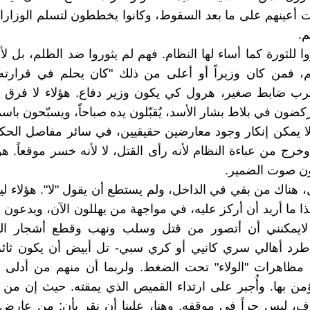
ت أعينهم على ما بعد السقوط، وكانوا يخططون لتسلم الوزارا
م.
ا للثورة كما أساء لها النظام. فهم لم يثوروا ضد الظلم، بل لأ
م، فمن كان وزيراً أو أعلى من ذلك "كان يحلم في قرارته
ولرب ضابط صغير، هرول كي يكون وزير دفاع. هؤلاء لا فرق ب
كضون في بلاط بشار الأسد، يُقبّلون يده صباحاً، ويسبّحون باسم
ا يمكن إنكار وجود معارضين حقيقيين، في سائر مفاصل الحك
رج من عباءة النظام لأنه رأى القتل، لا لأنه خسر موقعاً. هؤل
ون صوت الضمير.
، هناك من بقي في الداخل، ولم يستطع أن يقول "لا". هؤلاء ليس
ا ما أريد أن أركز عليه، في مواجهة من يهللون الآن، ويدعون أ
ذ لايمكنني أن أتصور من قتل وسلب ونهب وقطع أشجار ال
رد أهالي سري كانيي أو كري سبي- تل أبيض أن يكون ثائراً
مظاهرات "الولاء" تحت الضغط. ولربما أن منهم من أدلى 
من بها. وأُجبر على ارتداء القميص الذي يمقته. حيث إن م
، ليس حراً في موقفه. وهنا، علينا أن نقر بأن: من عارض 