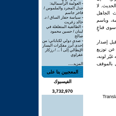
-
العولمة الرأسمالية:
لحديث. لا
جدل المجرد والملموس /
ث الجاهل
فاخر جاسم
-
سياسة حفار الساق / د.
مة، وباسم
خالد زغريت
-
الطائفية المتغلغلة في
سوى قناعٍ
لبنان / حسين محمود
صالح
-
صدى دولي لكتاباتي: من
 قبل إصدار
إحدى أبرز مفكرات اليسار
 عن توزيع
الإيطالي إلى أ ... / رزكار
عقراوي
غيّر لونه،
ل بالموقف
المزيد.....
المعجبين بنا على
الفيسبوك
3,732,970
Transl