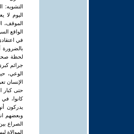
التشويه: ا
اليوم لا 
الموقف، ال
الواقع السو
في اعتقادي
بالضرورة أ
لحظة صحوة 
جرائم كبرى
الوعي، حي
الإنسان تعر
حتى كبار ا
كانوا، في
يدركون أن
وبعضهم انت
الصراع بي
الموالاة ل