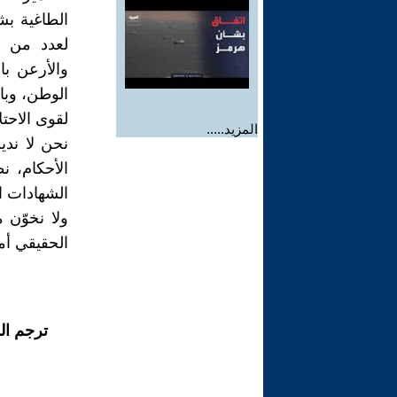
الطاغية بش
لعدد من ق
والأرعن با
الوطن، وبا
لقوى الاحت
المزيد.....
نحن لا ندين
الأحكام، ن
الشهادات ال
ولا نخوّن 
الحقيقي أما
ترجم ال