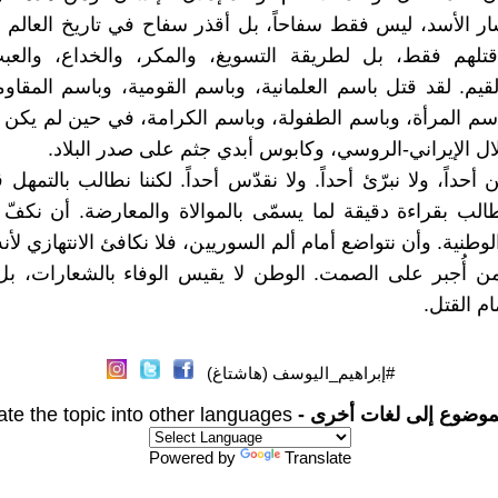
ار الأسد، ليس فقط سفاحاً، بل أقذر سفاح في تاريخ العالم ا
تلهم فقط، بل لطريقة التسويغ، والمكر، والخداع، والعب
لقيم. لقد قتل باسم العلمانية، وباسم القومية، وباسم المقاو
سم المرأة، وباسم الطفولة، وباسم الكرامة، في حين لم يكن 
لال الإيراني-الروسي، وكابوس أبدي جثم على صدر البلاد.
 أحداً، ولا نبرّئ أحداً. ولا نقدّس أحداً. لكننا نطالب بالتمهل
طالب بقراءة دقيقة لما يسمّى بالموالاة والمعارضة. أن نكفّ
وطنية. وأن نتواضع أمام ألم السوريين، فلا نكافئ الانتهازي لأنه 
من أُجبر على الصمت. الوطن لا يقيس الوفاء بالشعارات، ب
م القتل.
#إبراهيم_اليوسف (هاشتاغ)
موضوع إلى لغات أخرى -
ate the topic into other languages
Powered by
Translate