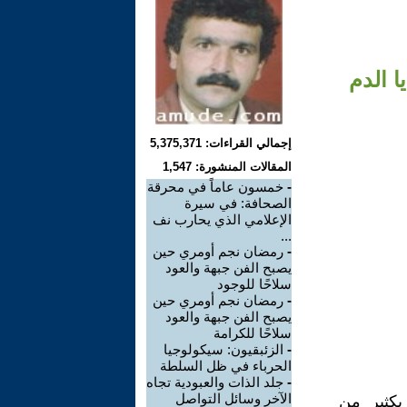
ا الدم
إجمالي القراءات: 5,375,371
المقالات المنشورة: 1,547
-
خمسون عاماً في محرقة
الصحافة: في سيرة
الإعلامي الذي يحارب نف
...
-
رمضان نجم أومري حين
يصبح الفن جبهة والعود
سلاحًا للوجود
-
رمضان نجم أومري حين
يصبح الفن جبهة والعود
سلاحًا للكرامة
-
الزئبقيون: سيكولوجيا
الحرباء في ظل السلطة
-
جلد الذات والعبودية تجاه
الآخر وسائل التواصل
بكثير من