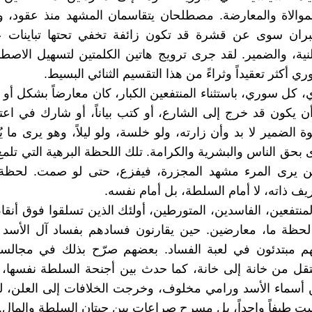
لموالاة والمعارضة. مصطلحان يتقاسمان المشهد منذ عقود، ولك
يعبران سوى عن قشرة قد تكون زائفة تخفي تحتها تباينات 
نية، والضمير. لقد جرى ترويج هاتين الكلمتين لتسهيل الاصطف
ري أكثر تعقيداً وثراءً من هذا التقسيم الثنائي البسيط.
، كل سوري، باستثناء المنتفعين الكبار، كان معارضاً بشكل أو 
ن يكون قد خرج إلى الشارع، أو كتب بياناً، أو شارك في اع
الضمير لا بد وأن زارته، ولو خلسة، ولو ليلاً، وهو يرى ما 
 بحق الناس والبشرية والكرامة. تلك اللحظة البرهية التي تلم
ن يرى المرء مشهد المجزرة، فيفزع، حتى لو صمت. لحظة ي
يف ذاته، لا أمام السلطة، بل أمام نفسه.
لمنتفعين، الفاسدين، المتورطين، أولئك الذين تسلقوا فوق أنقا
 لحظة ما، معارضين. حين يقارنون فسادهم بفساد آل الأسد
هم مبتدئون في لعبة الفساد. بعضهم صرّح بذلك في مجالسه
قل من خانة إلى خانة، كما حدث بين أجنحة السلطة نفسها، 
ن أسماء الأسد ورامي مخلوف، وخرجت الخلافات إلى العلن، 
يست طيفاً واحداً، بل مسرح صراعات بين حيتان السلطة والمال.