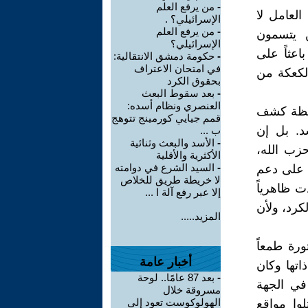
-
من يرفع العلم
العامل لا
الإسرائيلي؟ .
-
من يرفع العلم
 يتسمون
الإسرائيلي؟
اعثاً على
-
حكومة دمشق الانتقالية:
في امتحان الاعتراف
الكعكة من
بحقوق الكرد
-
بعد سقوط البعث
العنصري ونظام أسده:
، بل لحظة كشف
قمم جيايي كورمينج تتوهج
د. بل إن
ب ...
-
الأسد والبعث وثنائية
حزب الله،
الأكثرية والأقلية
-
السيد الشرع في دوامته
 على دعم
لا خريطة طريق للخلاص
ت ظاهرياً
إلا عبر رفع آلة ا ...
كرد، ولأن
المزيد.....
ورة طمعاً
أخبار عامة
اتها وكان
-
بعد 87 عامًا.. لوحة
في الجهة
مسروقة خلال
الهولوكوست تعود إلى
لوا مواقع