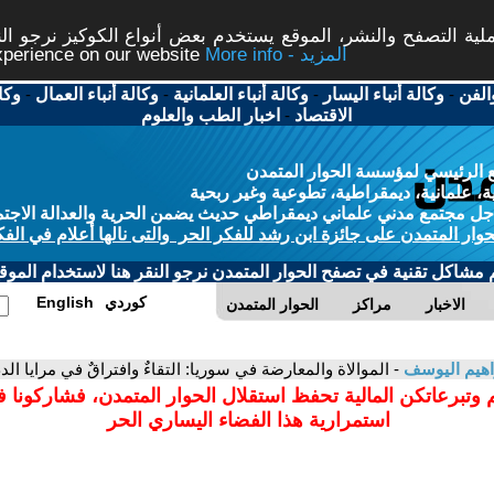
ة التصفح والنشر، الموقع يستخدم بعض أنواع الكوكيز نرجو النق
More info - المزيد
experience on our website
الفن
-
وكالة أنباء اليسار
-
وكالة أنباء العلمانية
-
وكالة أنباء العمال
-
وكا
الاقتصاد
-
اخبار الطب والعلوم
 الرئيسي لمؤسسة الحوار المتمدن
، علمانية، ديمقراطية، تطوعية وغير ربحية
ل مجتمع مدني علماني ديمقراطي حديث يضمن الحرية والعدالة الاجتم
حوار المتمدن على جائزة ابن رشد للفكر الحر والتى نالها أعلام في الفك
م مشاكل تقنية في تصفح الحوار المتمدن نرجو النقر هنا لاستخدام الموقع
كوردي
English
الاخبار
مراكز
الحوار المتمدن
اهيم اليوسف
- الموالاة والمعارضة في سوريا: التقاءٌ وافتراقٌ في مرايا الد
 وتبرعاتكن المالية تحفظ استقلال الحوار المتمدن، فشاركونا 
استمرارية هذا الفضاء اليساري الحر