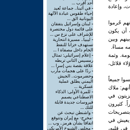
أحد أقرب ...
ت، وإعادة
-
في أثينا.. جماعة تُعيد
إحياء طقوس عبادة الآلهة
اليونانية الق ...
نهم حُرموا
-
لبنان وإسرائيل يتفقان
على قائمة دول مختصرة
 أن يكون
للإشراف على نزع س ...
ينهم وبين
-
ليبيا.. مسيرة انتحارية
تستهدف خزانا للنفط
ه مساءً.
الخام داخل مصفاة ا ...
ومة. وثمة
-
إعلام إسرائيلي: تمثال
رمسيس الثاني تربطه
اء قلائل،
علاقة بقصة بني إسرا ...
-
ردًا على هجمات مأرب
وحضرموت.. الجيش
وا جميعاً
اليمني يطلق عملية
عسكرية ...
نهم: ملاك
-
للمرة الأولى: الذكاء
زيتون في
الاصطناعي يصمم
فيروسات جديدة قابلة
. كثيرون
للتك ...
بتصريحات
-
واشنطن تبحث عن
-مخرج- مع إيران وتتوقع
ن يعيش في
اتفاقاً بشأن هرمز.. وب ...
في قلبه،
-
مجلس الشيوخ الأمريكي