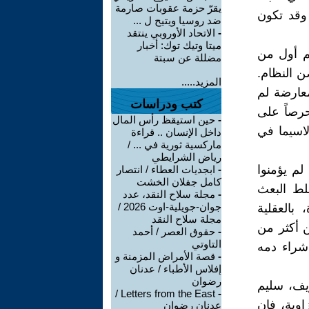
يقرّ حزمة عقوبات صارمة
وقد تكون
ضد روسيا ويتيح ل ...
-
الاتحاد الأوروبي ينتقد
ميتا وتيك توك: أخبار
هم أول من
مضللة عن سبتة
ن النظام.
المزيد.....
معارضة لم
كتب ودراسات
رصاً على
-
حين استيقظ رأس المال
لاسيما في
داخل الإنسان .. قراءة
ماركسية ثورية في ... /
رياض الشرايطي
لم يؤمنوا
-
ابجديات العطاء / انتصار
كامل جفلان الخشت
لط البعث
-
مجلة سلاح النقد، عدد
جوان-جويلية-اوت 2026 /
 بالعقلية
مجلة سلاح النقد
ن أكثر من
-
حقوق العصر / أحمد
التاوتي
شراء دمه
-
قصة الأمراض المزمنة و
إفلاس الأطباء / عدنان
رضوان
يف، سليم
Letters from the East /
-
اوية، فإن
عدنان رضوان