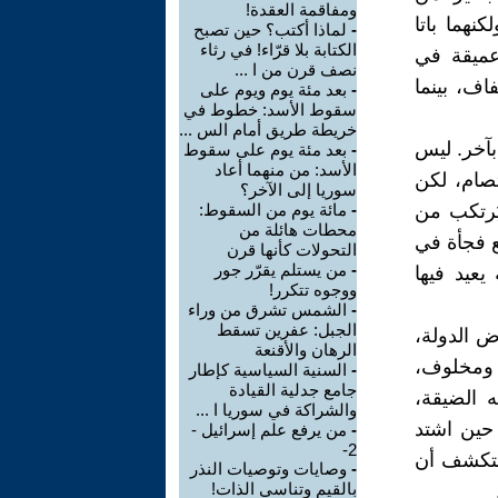
ومفاقمة العقدة!
نهما باتا
-
لماذا أكتب؟ حين تصبح
الكتابة بلا قرّاء! في رثاء
عميقة في
نصف قرن من ا ...
اف، بينما
-
بعد مئة يوم ويوم على
سقوط الأسد: خطوط في
خريطة طريق أمام الس ...
بآخر. ليس
-
بعد مئة يوم على سقوط
الأسد: من منهما أعاد
تصام، لكن
سوريا إلى الآخر؟
يُرتكب من
-
مائة يوم من السقوط:
محطات هائلة من
ع فجأة في
التحولات كأنها قرن
-
من يستلم يقرّر جور
عيد فيها
ووجوه تتكرر!
-
الشمس تشرق من وراء
الجبل: عفرين تسقط
ض الدولة،
الرهان والأقنعة
 ومخلوف،
-
السنية السياسية كإطار
جامع جدلية القيادة
 الضيقة،
والشراكة في سوريا ا ...
حين اشتد
-
من يرفع علم إسرائيل -
2-
لتكشف أن
-
وصايات وتوصيات النذر
بالقيم وتناسي الذات!