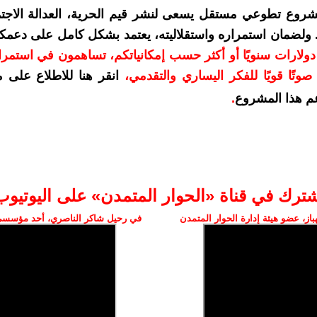
شروع تطوعي مستقل يسعى لنشر قيم الحرية، العدالة الاجتم
. ولضمان استمراره واستقلاليته، يعتمد بشكل كامل على دعمك
دعمكم بمبلغ 10 دولارات سنويًا أو أكثر حسب إمكانياتكم، تساهمون في استم
وتًا قويًا للفكر اليساري والتقدمي
،
انقر هنا للاطلاع على 
م هذا المشروع
.
شترك في قناة «الحوار المتمدن» على اليوتيوب
ز، عضو هيئة إدارة الحوار المتمدن
في رحيل شاكر الناصري، أحد مؤسسي 