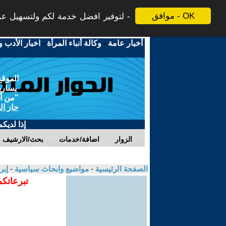
موافق - OK
لتوفير افضل خدمة لكم ولتسهيل عملي
أخبار عامة
-
وكالة أنباء المرأة
-
اخبار الأدب و
الموقع
يسارية
"من أج
حاز ال
إذا لديك
الزوار
اضافة/خدمات
بحث/الارشيف
الصفحة الرئيسية
-
مواضيع وابحاث سياسية
-
إبر
تبرعاتكم