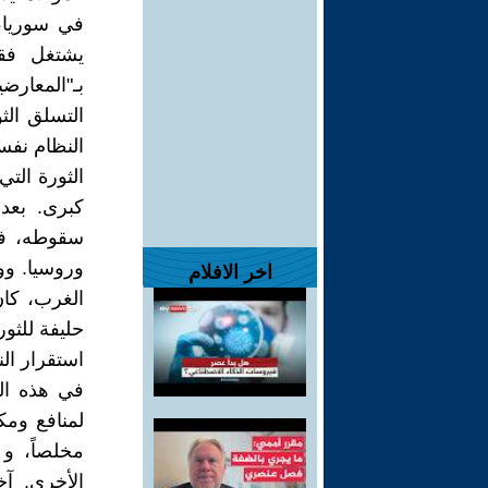
في سوريا، 
يشتغل فق
بـ"المعارض
التسلق الث
النظام نفس
كبرى. بعد
سقوطه، في 
وروسيا. وو
اخر الافلام
الغرب، كان
حليفة للثور
استقرار ال
في هذه الل
لمنافع ومك
مخلصاً، و 
الأخرى. آخ