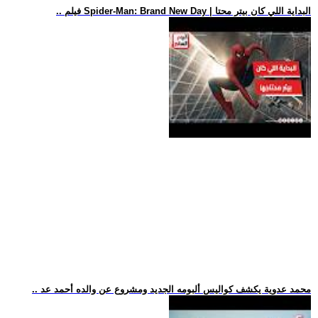
.. فيلم Spider-Man: Brand New Day | البداية اللي كان بيتر محتا
.. محمد عدوية يكشف كواليس ألبومه الجديد ومشروع عن والده أحمد عد