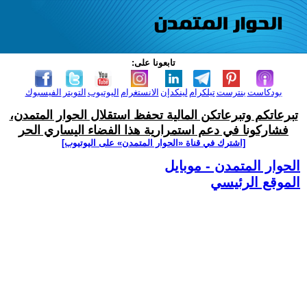
تابعونا على:
بودكاست
بنترست
تيلكرام
لينكدإن
الانستغرام
اليوتيوب
التويتر
الفيسبوك
تبرعاتكم وتبرعاتكن المالية تحفظ استقلال الحوار المتمدن،
فشاركونا في دعم استمرارية هذا الفضاء اليساري الحر
[اشترك في قناة ‫«الحوار المتمدن» على اليوتيوب]
الحوار المتمدن - موبايل
الموقع الرئيسي