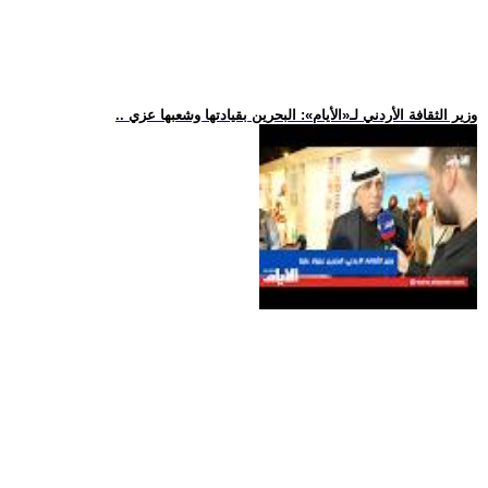
.. وزير الثقافة الأردني لـ«الأيام»: البحرين بقيادتها وشعبها عزي