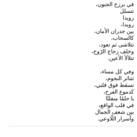
في برزخ الجنون،
تتسلل
رويدا
رويدا،
بين جدران الأمان،
كالسحاب،
تتلاشى ثم تعود،
وخلف زجاج الرّوح،
تتلألأ الأعين.
وفي كل مساء،
تتناثر النجوم،
تسقط فوق قلبي،
كدموع الفرح،
يا حلمًا منفلتًا
في قلب الواقع،
بين شغف الجمال
وأسرار اللّاوعي.