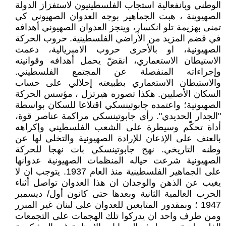
الوطني وبانفعالية استجاب الفلسطينيون لاستفزاز الدولة
الصهيوينة ، هبت الجماهير بوجه العدوان الصهيوني كي
تمنى بهزيمة تلو انكسار، وينجز العدوان الصهيوني أهدافه
في قضم المزيد من الأراضي الفلسطينية. حروب الحركة
الصهيونية، او بالأحرى حروب الامبريالية، دعمت
الاستيطان الاستعماري، انقضّ يحمل أهدافه وقوانينه
وإجراءاته المنفصلة عن المجتمع الفلسطيني.
والاستيطان الاستعماري بطبيعته إحلالي على حساب
السكان الأصليين. هكذا تصوره هيرتزل ، مؤسس الحركة
الصهيونية؛ واعتمده جابوتينسكي اقتلاعا للسكان بواسطة
"الجدار الحديدي". رأى جابوتينسكي مراكمة عناصر قوة،
أداة تحكّم وسيطرة على الشعب الفلسطيني وإكراهه
بالعنف على الإذعان للإرادة الصهيونية والتخلي لها عن
وطنه التاريخي. نهج جابوتينسكي بات نهجا للحركة
الصهيونية شرعت حياله المنظمات الصهيونية عدوانها
على الجماهير الفلسطينية منذ العام 1937. يتوجب ان لا
يغيب عن الذهن والوجدان ان هذا العدوان تواصل أثناء
الحرب العالمية الثانية وبعدها حتى كانون أول/ ديسمبر
1947 ؛ وبمقدور المتابعين للعدوان على لبنان غير المبرر
ومن طرف واحد ان يدركوا تلك الهجمات على التجمعات