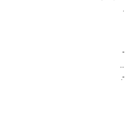
.
"
...
".