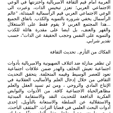
العربية امام قيم الثقافة الامبريالية واختزنتها في الوعي
الاجتماعي العربي؛ تعزز تبخيس الذات، وعبرت الى
الوعي الاجتماعي العربي قيم الرأسمالية المبتذلة، "عالم
الرأسمال يخفي شروره بالتمويه والكذب. باتفاق الجميع
...هذا المجتمع الغربي لا يقوم فقط على الاستغلال
والقهر والعنف، بل ايضا على مقدرة هائلة للكذب
والتمويه على النفس وحجب الحقيقة عن الذات"، حسب
تقدير شرابي.
الفكاك من التأزم.. تحديث الثقافة
لن تظفر منازلة ضد ائتلاف الصهيونية والامبريالية بأدوات
اجتماعية تعيش التخلف والهدر ضمن علاقات اجتماعية
تعود للعصر الوسيط وقيمه المتخلفة. يتحقق التحديث
الثقافي من خلال إدخال العلم والأساليب العقلانية في
الإنتاج المادي والروحي ، ومن ثم تسيد العقل والعلم
مظاهرالحياة الاجتماعية كافة. من الأدوات والنوابض
الفكرية الدافعة للتحديث النقد والاستقامة المبدئية
والاستقلالية عن السلطة والاستعانة بالتأويل، إحدى
أدوات البحث العلمي في قضايا التراث. "المثقف الباحث،