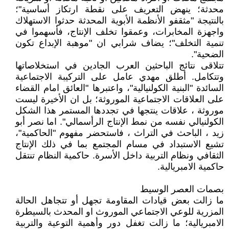
محدثة؛ ينهض التعريف على نقطة ارتكاز أساسية"؛
بالنتيجة "مثقفو الأنظمة الأبوية المحدثة حدثوا الاستهلاك
واجهزة المخابرات، وعمقوا تخلف الإنتاج، فأسهموا في
تنمية التخلف"؛ يضاف شرابي ان "موهبة الإبداع تكون
الضحية".
تتلاقى نتائج الباحثين العرب الجادين في استخلاصاتها
وتتكامل. أطلق مهدي عامل على التركيبة الاجتماعية
السائدة "البنية الكولنيالية"، واعتبرها "العائق امام القضاء
على العلاقات الاجتماعية الموروثة؛ بل ان الأخيرة ليست
موروثة ، علاقات ينتجها في تجددها المستمر هذا الشكل
الكولنيالي نفسه من نمط الإنتاج الرأسمالي". اما نصر أبو
زيد ، الباحث في التراث ، فاستحضر مفهوم "الحاكمية"،
تشيع الاستبداد في مسام المجتمع بما في ذلك الإنتاج
الثقافي ونظام التربية داخل الأسرة. حاكمية النظام تنتقل
حاكمية الامبريالية.
بصمات العصر الوسيط
ما زالت بعض قيادات المقاومة تجهل أو تتجاهل الحالة
المزرية للوعي الاجتماعي الموروث او المحدث بالسيطرة
الامبريالية؛ ما زالت تغفل دور وأهمية التوعية والتربية