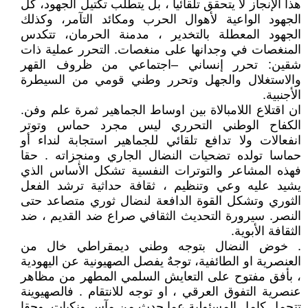
هذا الإنجاز لا يتحقق تلقائيا ، بل يتطلب تكتيل الجهود، كل
الجهود الواعية لأهوال الحرب ومكائد التآمر، وكذلك
الجهود المعطلة بالتخدير ، مدمنة الحرمان، تتكدس
المنغصات في وجدانها على منغصات. التحرر عملية ذات
شقين: تحرر إنساني –اجتماعي من ظروف القهر
والاستغلال والجهل وتحرر وطني قومي من السيطرة
الأجنبية.
ان اقتلاع اللامبالاة بين اوساط الجماهير ثمرة علم وفن.
الكفاح الوطني التحرري ليس مجرد حماس وتوتر
انفعالات ولا تدافع تلقائي للجماهير استجابة لنداء أو
حماسا تولده تضحيات النضال الجاري ومنجزاته . حقا
فهذه المشاعر والتوترات النفسية تشكل الأساس الذي
يشيد عليه وعي وتنظيم ، ثقافة حداثية ترشد الفعل
الثوري وتشكل القوة الدافعة لنضال ثوري متصاعد حتى
النصر. سيرورة التحديث الثقافي صراع ضد القديم ، ضد
الثقافة الأبوية.
. خوض النضال بتوجه وطني ديمقراطي خال من
العنصرية او الطائفية، توجهٌ يفصل الصهيونية عن اليهودية
، بأفق مفتوح على التعايش السلمي المطهر من مظاهر
عنصرية التفوق العرقي ، او توجه للانتقام . فالصهيوينة
تتحمل كامل المسئولية عما حدث من مآس ونكبات. وحقا