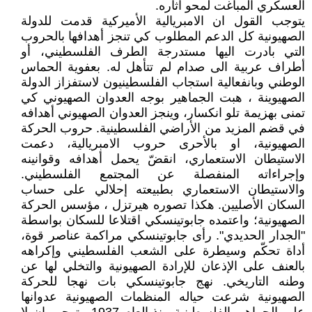
العسكري المباغت لمحو آثاره.
يتوجب القول ان الامبريالية الأميركية قدمت للدولة
الصهيونية كل الدعم المطلوب كي تنجز أهدافها بالحروب
التي بادرت اليها مستدرجة الطرف الفلسطيني، أو
أطراف عربية الى صدام لم تتأهل له. بعفوية الحماس
الوطني وبانفعالية استجاب الفلسطينيون لاستفزاز الدولة
الصهيوينة ، هبت الجماهير بوجه العدوان الصهيوني كي
تمنى بهزيمة تلو انكسار، وينجز العدوان الصهيوني أهدافه
في قضم المزيد من الأراضي الفلسطينية. حروب الحركة
الصهيونية، او بالأحرى حروب الامبريالية، دعمت
الاستيطان الاستعماري، انقضّ يحمل أهدافه وقوانينه
وإجراءاته المنفصلة عن المجتمع الفلسطيني.
والاستيطان الاستعماري بطبيعته إحلالي على حساب
السكان الأصليين. هكذا تصوره هيرتزل ، مؤسس الحركة
الصهيونية؛ واعتمده جابوتينسكي اقتلاعا للسكان بواسطة
"الجدار الحديدي". رأى جابوتينسكي مراكمة عناصر قوة،
أداة تحكّم وسيطرة على الشعب الفلسطيني وإكراهه
بالعنف على الإذعان للإرادة الصهيونية والتخلي لها عن
وطنه التاريخي. نهج جابوتينسكي بات نهجا للحركة
الصهيونية شرعت حياله المنظمات الصهيونية عدوانها