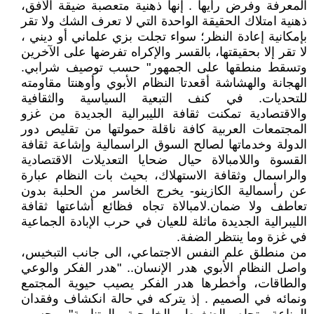
المعرفة وفرض رأيها . إنها ذهنية متعصبة ضيقة الأفق،
ذهنية امتلاك الحقيقة الواحدة التي لا تعرف الشك ولا تقر
بإمكانية إعادة النظر؛ سواء تجلت بزي علماني أو ديني ،
لا تقر إلا بحقيقتها، بالقسر والإكراه تفرضها على الآخرين
وتسقط منطقها على الجمهور" حسب توصيف شرابي.
الهجانة والهشاشة أقعدتا النظام الأبوي وأوهنتا مقاومته
للتحديات. في كنف التبعية السياسية والثقافية
والاقتصادية تمكنت ثقافة الليبرالية الجديدة من غزو
المجتمعات العربية كافة ناقلة حمولتها من تقليص دور
الدولة وخدماتها لصالح السوق الراسمالية وإشاعة ثقافة
القسوة واللامبالاة حيال ضحايا التعديلات الاقتصادية
والراسمال وثقافة الاستهلاك، بحيث بات النظام عبارة
عن رأسمالية الكازينو- يخرج الخاسر من الحلبة بدون
تعاطف ولا ضمان.لامبالاة تجاه فظائع أشاعتها ثقافة
الليبرالية الجديدة ماثلة للعيان في حرب الإبادة الجماعية
في غزة وما ينتظر الضفة.
من منطلق علم النفس الاجتماعي، الى جانب التبخيس،
واصل النظام الأبوي هدر الإنسان.. "هدر الفكر والوعي
والطاقات، وأخطرها هدر الفكر يصيب حيوية المجتمع
ونمائه في الصميم . إذ يتركه في حالة انكشاف وفقدان