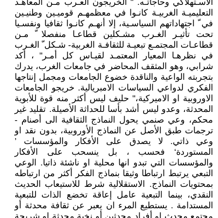
الاسـتهلاكي وحاجاتـه. " الخريجون العـرب مـن المعاهـد
التعليميـة الغربيـة كانـوا في معظمهـم قوميـين وطنيـين
في ّ اجتهاداتهم السياسـية، إلا أنهـم كانـوا ثقافيا ونفسـيا
تحت تأثيـر الغـرب مشـكلين قطاعـا منفصلا ّ مـن
قطاعـات المجتمـع تبعيـة للثقافـة الغربية- شـكل ّ الغـرب
في نظرهـا المعيار المعتمـد لقيـاس كل أمـر" ، أكد
شرابي، وهو المثقف المحاضر في جامعات الغرب، يدرك
بتجربته الواعية والناقدة خضوع الجامعات ومجمل إنتاجها
الفكري لدواعي السياسات الامبريالية. خريجو الجامعات
الاوروبية او الاميركية،" حليف ليس أكثر منه قوة للأبوية
المحدثة، وعدو ليس أشد بأسا للحداثة الأصيلة. تقليد غير
محكم، وعي صنمي يحول النماذج الثقافية الى أصنام -
ترجمات طبق الأصل عن النماذج الأوروبية، بدون نقد او
وعي ذاتي. لا يصدق على الأفكار والمؤسسات ’
المستوردة‘ فحسب ، بل ينسحب على الأفكار
والمؤسسات التي تبدو انها محلية او ناشئة ذاتيا. الوعي
التبعي يرتبط ارتباطا وثيقا بنماذج الفكر أكثر من ارتباطه
بمحتويات النماذج. الاستقلالية شرط للاستيعاب الحديث
النقدي، بينما التبعية عامل إعاقة تخضع الذات للتبعية
المستدامة . يستطيع المرء ان يعبر عن ثقافة محدثة أو
مجتمع محدث او أفراد محدثين أو نخبة محدثة او شريحة