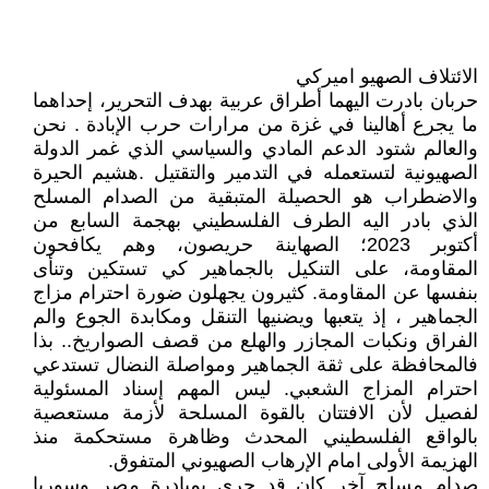
الائتلاف الصهيو اميركي
حربان بادرت اليهما أطراق عربية بهدف التحرير، إحداهما
ما يجرع أهالينا في غزة من مرارات حرب الإبادة . نحن
والعالم شتود الدعم المادي والسياسي الذي غمر الدولة
الصهيونية لتستعمله في التدمير والتقتيل .هشيم الحيرة
والاضطراب هو الحصيلة المتبقية من الصدام المسلح
الذي بادر اليه الطرف الفلسطيني بهجمة السابع من
أكتوبر 2023؛ الصهاينة حريصون، وهم يكافحون
المقاومة، على التنكيل بالجماهير كي تستكين وتنأى
بنفسها عن المقاومة. كثيرون يجهلون ضورة احترام مزاج
الجماهير ، إذ يتعبها ويضنيها التنقل ومكابدة الجوع والم
الفراق ونكبات المجازر والهلع من قصف الصواريخ.. بذا
فالمحافظة على ثقة الجماهير ومواصلة النضال تستدعي
احترام المزاج الشعبي. ليس المهم إسناد المسئولية
لفصيل لأن الافتتان بالقوة المسلحة لأزمة مستعصية
بالواقع الفلسطيني المحدث وظاهرة مستحكمة منذ
الهزيمة الأولى امام الإرهاب الصهيوني المتفوق.
صدام مسلح آخر كان قد جرى بمبادرة مصر وسوريا