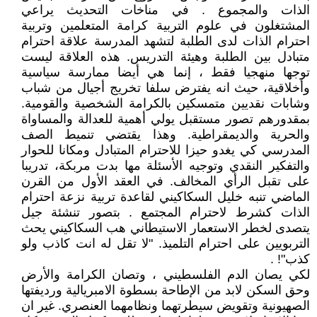
الذات والمجموع . في مناخات التحديث يراعي
المشتغلون في علوم التربية كرامة المتعلمين وتربية
احترام الذات لدى الطلبة لتشهد المدرسة علاقة احترام
متبادل بين الطلبة وهيئة التدريس. هذه العلاقة ليست
توجها منهجيا فقط ، إنما هي أيضا ممارسة سياسية
وأخلاقية، حيث انه يفترض سلفا تخريج أجيال من شباب
وشابات نقديين متمسكين بالكرامة الشخصية والقومية.
بمقدورهم تصور مستقبل يولي أهمية للعدالة والمساواة
والحرية والديمقراطية. وهذا يقتضي تنميط الصف
المدرسي كي يغدو حيزا للاحترام المتبادل ومكانا للحوار
والتفكير النقدي وتوجيه الأسئلة مها بدت مربكة، تدريبا
على تقبل الرأي المخالف. في العقد الأول من القرن
الماضي تنبه خليل السكاكيني لقاعدة تربية نزعة احترام
الذات كشرط لاحترام المجتمع . بتصور تنشئة جيل
يتصدى لخطر الاستعمار الاستيطاني هب السكاكيني يحث
التربويين على احترام التلميذ. "لا تقل له انت كاذب ولو
كذب"! .
لكي يصان الدم الفلسطيني ، وتصان الكرامة والأرض
وحق السكن لابد من الإطاحة بسطوة الامبريالية ورديفتها
الصهيونية وتقويض سيطرتهما ونظامهما العنصري. غير ان