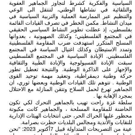
السياسية والفكرية كشرط لتجاوز الجماهير العفوية
والتلقائية في نشاطها الوطني، لتنتقل الى الوعي
والتنظيم عبر الممارسة العملية والتربية السياسية في
ميدان النشاط. مكمن الخطر في تصرف القيادات القائمة
بفلسطين، إذ عطلت تطوير النشاط السياسي الحقيقي
في المجتمع الفلسطيني؛ وكذلك الصهيونية ، بعدوانها
المسلح المتكرر استهدفت ضرب المقاومة الفلسطينية
وتمدد الاستيطان وكذلك اغتيال السياسة في المجتمع
الفلسطيني. الإبادة السياسية في المجتمع الفلسطيني
سبقت الإبادة الفسيولوجية والإبادة الطبية والثقافية
والإجهاز على الذاكرة الوطنية. والنتيجة تعطيل تطور
حركة وطنية ديمقراطية، وتعقيد مهمة توحيد القوى
الوطنية . تتوهم تلك القيادات الوطنية وبعضها ثوري، ان
الجماهير تهرع لحمل السلاح وتتقن المنازلة مع الاحتلال
بمجرد الإهابة بها .
سلطة غزة راحت تهيب بالجماهير التحرك لكي تكون
الحاضنة للمقاومة المسلحة ، والجماهير كانت مكبوتة
محظور عليها الحراك الحر، حتى انتخابات الهيئات الإدارية
للنقابات والأندية ومجالس البلديات حظرت بصرامة.
عينة من التصريحات المتداولة قبيل 7أكتوبر 2023: "نحن