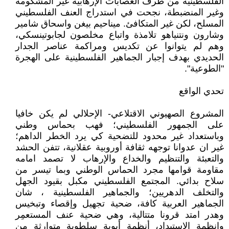
الفلسطينية من طرف العصابات الإرهابية غير المشكومة
وغير المنضبطة، نجحت في استدراج العنف الفلسطيني
المسلح، لكن غير المتكافئ. ميناحيم بيغن واسحاق شامير
وشارون ونتنياهو تلامذة واتباع مخلصون لجابوتينسكي،
وهم لم يتوانوا عن تكديس ومراكمة عناصر الجدار
الحديدي بهدف إجبار الجماهير الفلسطينية على الهجرة
"الطوعية".
تحدي الواقع
المشروع الصهيوني الاقتلاعي- الإحلالي لم يكن خافيا
على الجمهور الفلسطيني؛ فهب بحماس وطني
وباستعداد غير محدود للتضحية كي يرد الخطر الداهم؛
غير ان عدوانا توجهه ثقافة أوروبية عقلانية، تتفن الحشد
والتعبئة والتنظيم والخداع والإرهاب لا تصمد امامه
مقاومة قوامها مجرد الحماس الوطني وبما تيسر من
سلاح بدائي. المجتمع الفلسطيني مكبل بقيود الجهل
والتخلف الدهريين؛ والجماهير الفلسطينية ، شان
الجماهير العربية كافة، ضحية تجهيل وإقصاء وتبخيس
وهدر امتد قرونا متتالية، وهي ضحية عنف المستعمِر
وانظمة الاستبداد، أنظمة أبوية سلطوية متوارثة من