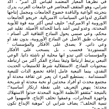
في نظرهـا المعيار المعتمـد لقيـاس كل أمـر" ، أكد
شرابي، وهو المثقف المحاضر في جامعات الغرب، يدرك
بتجربته الواعية والناقدة خضوع الجامعات ومجمل إنتاجها
الفكري لدواعي السياسات الامبريالية. خريجو الجامعات
الاوروبية او الاميركية،" حليف ليس أكثر منه قوة للأبوية
المحدثة، وعدو ليس أشد بأسا للحداثة الأصيلة. تقليد غير
محكم، وعي صنمي يحول النماذج الثقافية الى أصنام -
ترجمات طبق الأصل عن النماذج الأوروبية، بدون نقد او
وعي ذاتي. لا يصدق على الأفكار والمؤسسات ’
المستوردة‘ فحسب ، بل ينسحب على الأفكار
والمؤسسات التي تبدو انها محلية او ناشئة ذاتيا. الوعي
التبعي يرتبط ارتباطا وثيقا بنماذج الفكر أكثر من ارتباطه
بمحتويات النماذج. الاستقلالية شرط للاستيعاب الحديث
النقدي، بينما التبعية عامل إعاقة تخضع الذات للتبعية
المستدامة . يستطيع المرء ان يعبر عن ثقافة محدثة أو
مجتمع محدث او أفراد محدثين أو نخبة محدثة او شريحة
محدثة؛ ينهض التعريف على نقطة ارتكاز أساسية"؛
بالنتيجة "مثقفو الأنظمة الأبوية المحدثة حدثوا الاستهلاك
واجهزة المخابرات، وعمقوا تخلف الإنتاج، فأسهموا في
تنمية التخلف"؛ يضاف شرابي ان "موهبة الإبداع تكون
الضحية".