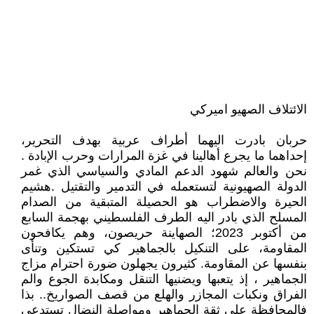
الائتلاف الصهيو اميركي
حربان بادرت اليهما أطراف عربية بهدف التحرير،
إحداهما ما يجرع أهالينا في غزة المرارات وحرب الإبادة .
نحن والعالم شهود الدعم المادي والسياسي الذي غمر
الدولة الصهيونية لتستعمله في التدمير والتقتيل .هشيم
الحيرة والاضطراب هو الحصيلة المتبقية من الصدام
المسلح الذي بادر اليه الطرف الفلسطيني بهجمة السابع
من أكتوبر 2023؛ الصهاينة حريصون، وهم يكافحون
المقاومة، على التنكيل بالجماهير كي تستكين وتنأى
بنفسها عن المقاومة. كثيرون يجهلون ضورة احترام مزاج
الجماهير ، إذ يتعبها ويضنيها التنقل ومكابدة الجوع والم
الفراق ونكبات المجازر والهلع من قصف الصواريخ.. بذا
فالمحافظة على ثقة الجماهير ومواصلة النضال تستدعي