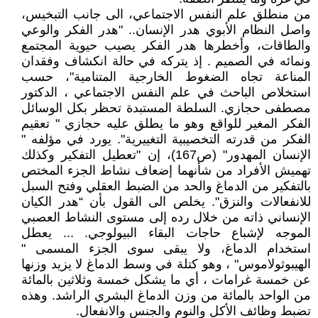
من منطلق علم النفس الاجتماعي، الى جانب التبخيس،
واصل النظام الأبوي هدر الإنسان.. "هدر الفكر والوعي
والطاقات، وأخطرها هدر الفكر يصيب حيوية المجتمع
ونمائه في الصميم . إذ يتركه في حالة انكشاف وفقدان
المناعة تجاه الضغوط الخارجية المتنامية"، حسب
استخلاص الباحث في علم النفس الاجتماعي ، الدكتور
مصطفى حجازي. السلطة المستبدة تحظر بكل الوسائل
الفكر المغير للواقع وهو ما يطلق عليه حجازي " تعقيم
الفكر من قدرته التخصيبية التغييرية". يورد في مؤلفه "
الإنسان المهدور" (ص167)، إن "تعطيل التفكير وكذلك
تهميش الأفراد من شأنهما إضعاف نشاط الجزء المختص
بالتفكير من الدماغ والحد من الضبط العقلي وفتح السبل
للانفعالات والنزق". يخلص الى القول بأن “هدر الكيان
الإنساني ذاته من خلال رده إلى مستوى النشاط العصبي
الموجه لإشباع حاجات البقاء البيولوجي. ... يعطل
استخدام الدماغ، ولا يبقى سوى الجزء المسمى "
الهيبوثولاموس" ، وهو كتلة في وسط الدماغ لا يزيد وزنها
عن خمسة غرامات ، أي ما يشكل خمسة وثلاثين بالمائة
من الواحد بالمائة من وزن الدماغ البشري الراشد. وهذه
تضبط وظائف الأكل والنوم والجنس والانفعال.