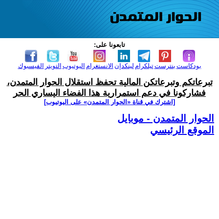
تابعونا على:
بودكاست
بنترست
تيلكرام
لينكدإن
الانستغرام
اليوتيوب
التويتر
الفيسبوك
تبرعاتكم وتبرعاتكن المالية تحفظ استقلال الحوار المتمدن،
فشاركونا في دعم استمرارية هذا الفضاء اليساري الحر
[اشترك في قناة ‫«الحوار المتمدن» على اليوتيوب]
الحوار المتمدن - موبايل
الموقع الرئيسي