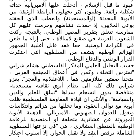
عهود ما قبل الإسلام ، أدخلت عليها الامبريالية حداثة
شكلية زائفة. وطنيون كثر يجهلون الرابطة الوثيقة بين
الأبوية المحدثة (اوالمستحدثة) والعطب الذي الحقته
بوعي الملايين، إذ جمدت نشاطهم وحرمت عليهم كل
ممارسة تتعلق بتقرير المصير الوطني. بالنتيجة ركنت
الشعوب العربية في صقيع لامبالاة ، حتى إزاء ما طعن
في الكرامة الوطنية. حقا فقد قابل أغلبية الجمهور
الهزائم الوطنية بتشف من السلطوية التي احتكرت
القرار الوطني والدفاع الوطني.
حسب التحليل العلمي للمقكر الفلسطيني هشام شرابي
"تمترس التخلف وكمن في أعماق المجتمع العربي ،
متخذا صفتين متلازمتين هما : اللاعقلانية والعجز". يعزو
شرابي ذلك كله الى نظام أبوي ثقافته مستحدثة،
متناقضة بدون انسجام سداها "تملق للعلم والدين
والسياسة". والأنكى ان قيادة المقاومة الفلسطينية ظلت
أبوية مع توالي العقود، وما تخللها من هزائم وانتكاسات
وتغول للعدوان الصهيوني -الامبريالي. الذهنية الأبوية
الموروثة عن عشائرية متخلفة او المتصدية للزعامة
الوطنية بالمنطق العشائري ، هي "في نزعتها السلطوية
الشاملة ترفض النقد ولا تقبل الحوار، إلا أسلوب احتكار