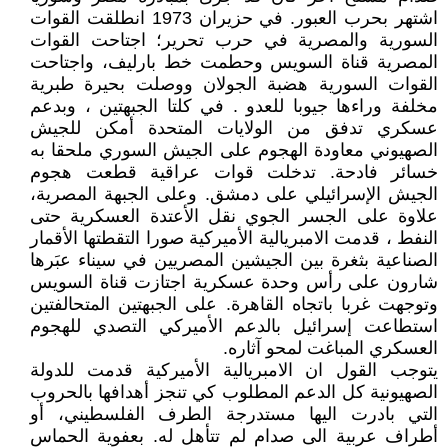
اشتهر بحرب العبور. في حزيران 1973 انطلقت القوات
السورية والمصرية في حرب تحرير؛ اجتاحت القوات
المصرية قناة السويس وحطمت خط بارليف، واجتاحت
القوات السورية هضبة الجولان ووصلت بحيرة طبرية
مخلفة وراءها جيوبا للعدو . في كلتا الجبهتين ، وبدعم
عسكري تدفق من الولايات المتحدة أمكن للجيش
الصهيوني معاودة الهجوم على الجيش السوري ملحقا به
خسائر فادحة. تدخلت قوات عراقية قطعت هجوم
الجيش الإسرائيلي على دمشق. وعلى الجبهة المصرية،
علاوة على الجسر الجوي نقل الأعتدة العسكرية حتى
النفط ، قدمت الامبريالية الأميركية صورا التقطتها الأقمار
الصناعية بثغرة بين الجيشين المصريين في سيناء عبَرها
شارون على رأس وحدة عسكرية اجتازت قناة السويس
وتوجهت غربا باتجاه القاهرة. على الجبهتين المتحالفتين
استطاعت إسرائيل بالدعم الأميركي التصدي للهجوم
العسكري المباغت لمحو آثاره.
يتوجب القول ان الامبريالية الأميركية قدمت للدولة
الصهيونية كل الدعم المطلوب كي تنجز أهدافها بالحروب
التي بادرت اليها مستدرجة الطرف الفلسطيني، أو
أطراف عربية الى صدام لم تتأهل له. بعفوية الحماس