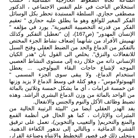
المناعة تجاه الضغوط الخارجية المتنامية"، حسب
استخلاص الباحث في علم النفس الاجتماعي ، الدكتور
مصطفى حجازي. السلطة المستبدة تحظر بكل الوسائل
الفكر المغير للواقع وهو ما يطلق عليه حجازي " تعقيم
الفكر من قدرته التخصيبية التغييرية". يورد في مؤلفه "
الإنسان المهدور" (ص167)، إن "تعطيل التفكير وكذلك
تهميش الأفراد من شأنهما إضعاف نشاط الجزء المختص
بالتفكير من الدماغ والحد من الضبط العقلي وفتح السبل
للانفعالات والنزق". يخلص الى القول بأن “هدر الكيان
الإنساني ذاته من خلال رده إلى مستوى النشاط العصبي
الموجه لإشباع حاجات البقاء البيولوجي. ... يعطل
استخدام الدماغ، ولا يبقى سوى الجزء المسمى "
الهيبوثولاموس" ، وهو كتلة في وسط الدماغ لا يزيد وزنها
عن خمسة غرامات ، أي ما يشكل خمسة وثلاثين بالمائة
من الواحد بالمائة من وزن الدماغ البشري الراشد. وهذه
تضبط وظائف الأكل والنوم والجنس والانفعال.
يفد الهدر العقلي أيضا من "البيئة الرتيبة الخالية من
المثيرات والإثارات ، كما هو الحال في أنظمة القمع
والمنع والتحريم( والتعييب والتخوين)، تعمل على ترقيق
القشرة الدماغية ، وبالتالي إلى تدهور الكفاءة الذهنية.
ويتجلى ذلك في قصور التخطيط والانتباه وصناعة القرار،