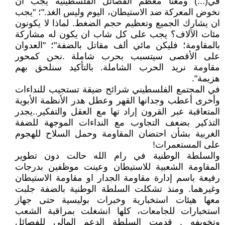
في(...) ومعنا معظم الفصائل الفلسطينية يجب ان
نخوض المعركة ضد الاستيطان، اليوم وليس الغد."؛ "يجب
ان يشارك الجميع وتعظيم حجم الضغط. لماذا لا يكونون
مئات الآلاف؟ يجب على كل شاب ان يكون له مشاركة
بالمقاومة؛ فليكن مائي ألف مقاتل بالضفة"؛ "العدوان
على الأقصى سيتسبب بحرب شاملة .نحن كمحور
مقاومة نريد الحرب الشاملة. بالتأكيد سنلحق بهم
هزيمة".
في المجتمع الفلسطيني شرائح ضيقة تستجيب للنداءات
وأخرى أعطب وجدانها القهر وعطل هدر الأنظمة الأبوية
المتعاقبة عبر القرون إراد تها مع العقل والتفكير..يجدر
التذكير بضعف التجاوب مع النداءات الموجهة للضفة
الغربية بشأن احتضان المقاومة وحمل السلاح للهجوم
على المستعمرات!
والسلطة الوطنية في رام الله حالت دون تطوير
المقاومة الشعبية للاستيطان وعينت موظفين بدرجات
رفيعة باسم إدارة مقاومة الجدار او مقاومة الاستيطان
وغيرهما. ومنذ تشكلت السلطة الوطنية بالضفة جلبت
معها هيئات استخبارية وخبرات بوليسية حتى جهاز
استخبارات للجامعات، كلها انشغلت بمراقبة الشعب
وتخويفه . قدمت السلطة الدعم المالي للفصائل