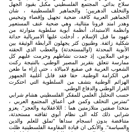
سلاح بدائي. المجتمع الفلسطيني مكبل بقيود الجهل
والتخلف الدهريين؛ والجماهير الفلسطينية ، شان
الجماهير العربية كافة، ضحية تجهيل وإقصاء وتبخيس
وهدر امتد قرونا متتالية، وهي ضحية عنف المستعمِر
وانظمة الاستبداد، أنظمة أبوية سلطوية متوارثة من
عهود ما قبل الإسلام ، أدخلت عليها الامبريالية حداثة
شكلية زائفة. وطنيون كثر يجهلون الرابطة الوثيقة بين
الأبوية المحدثة (اوالمستحدثة) والعطب الذي الحقته
بوعي الملايين، إذ جمدت نشاطهم وحرمت عليهم كل
ممارسة تتعلق بتقرير المصير الوطني. بالنتيجة ركنت
الشعوب العربية في صقيع لامبالاة ، حتى إزاء ما طعن
في الكرامة الوطنية. حقا فقد قابل أغلبية الجمهور
الهزائم الوطنية بتشف من السلطوية التي احتكرت
القرار الوطني والدفاع الوطني.
حسب التحليل العلمي للمقكر الفلسطيني هشام شرابي
"تمترس التخلف وكمن في أعماق المجتمع العربي ،
متخذا صفتين متلازمتين هما : اللاعقلانية والعجز". يعزو
شرابي ذلك كله الى نظام أبوي ثقافته مستحدثة،
متناقضة بدون انسجام سداها "تملق للعلم والدين
والسياسة". والأنكى ان قيادة المقاومة الفلسطينية ظلت