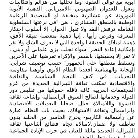
أبوية مع توالي العقود، وما تخللها من هزائم وانتكاسات
وتغول للعدوان الصهيوني -الامبريالي. الذهنية الأبوية
الموروثة عن عشائرية متخلفة او المتصدية للزعامة
الوطنية بالمنطق العشائري ، هي "في نزعتها السلطوية
الشاملة ترفض النقد ولا تقبل الحوار، إلا أسلوب احتكار
المعرفة وفرض رأيها . إنها ذهنية متعصبة ضيقة الأفق،
ذهنية امتلاك الحقيقة الواحدة التي لا تعرف الشك ولا تقر
بإمكانية إعادة النظر؛ سواء تجلت بزي علماني أو ديني ،
لا تقر إلا بحقيقتها، بالقسر والإكراه تفرضها على الآخرين
وتسقط منطقها على الجمهور" حسب توصيف شرابي.
الهجانة والهشاشة أقعدتا النظام الأبوي وأوهنتا مقاومته
للتحديات. في كنف التبعية السياسية والثقافية
والاقتصادية تمكنت ثقافة الليبرالية الجديدة من غزو
المجتمعات العربية كافة ناقلة حمولتها من تقليص دور
الدولة وخدماتها لصالح السوق الراسمالية وإشاعة ثقافة
القسوة واللامبالاة حيال ضحايا التعديلات الاقتصادية
والراسمال وثقافة الاستهلاك، بحيث بات النظام عبارة
عن رأسمالية الكازينو- يخرج الخاسر من الحلبة بدون
تعاطف ولا ضمان.لامبالاة تجاه فظائع أشاعتها ثقافة
الليبرالية الجديدة ماثلة للعيان في حرب الإبادة الجماعية
في غزة وما ينتظر الضفة.