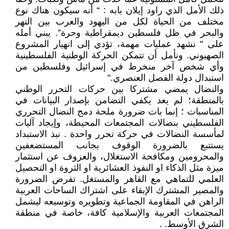
ذلك الأمل الذي راود إيلان بابه : “ أنه سيكون هناك نوع
مختلف من الحياة لكل من اليهود والعرب بين النهر
والبحر في ظل فلسطين ديمقراطية وحرة”. يبني أمله
على " نشهد عمليات مهمة، تؤدي إلى انهيار المشروع
الصهيوني. ونأمل أن تتمكن الحركة الوطنية الفلسطينية
وأي شخص آخر منخرط في إسرائيل وفلسطين من
استبدال دولة الفصل العنصري."
والنضال يمضي مشتركا بين حركات التحرر الوطني
بالمنطقة؛ لم يعد يكفي التضامن بإصدار البيانات في
المناسبات ؛ إنما بات ضرورة ملحة دمج النضال التحرري
الفلسطيني بنضالات المجتمعات المحيطة، وإيجاد آليات
لمأسسة النضالات في حركة تحرر واحدة . نبذ الاستبداد
يستتبع بالضرورة الوقوف بجانب المستضعفين
والمحرومين ومكافحة الاستغلال، والعزوف عن استثمار
ميزة مثل الذكاء او النفوذ العشائرية او الثروة او التحصيل
العلمي للتماهي مع القاهر والمستغل. تفرض الضرورة
والمصير المشترك الإبقاء على اشتراك الساحات العربية
الراهن في المقاومة الجماعية وتطويره وتوسيعه ليشمل
المجتمعات العربية والإسلامية كافة، خاصة في منطقة
الشرق الأوسط. .