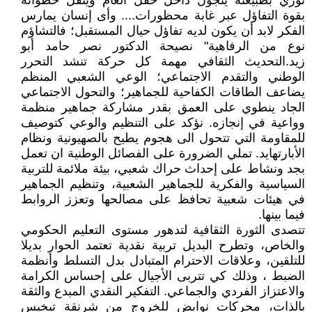
ثوري بطبيعته يتجول داخل حقل ألغام وينقّل خطواته
بقوة التفاؤل عبر غابة محظورات.... وأى إنسان يمارس
الفكر لابد أن يكون لديه تفاؤل حيال المستقبل؛ فالتشاؤم
نوع من الرفاهية" نصيحة الدكتور نصر حامد أبو
زيد.التحديث الثقافي مهمة كل حركة تنشد التحرر
الوطني والتقدم الاجتماعي؛ الوعي الشعبي المنظم
يضاعف الطاقات الكفاحية للجماهير؛ والتحول الاجتماعي
الجاد ينطوي على العمق بقدر مشاركة جماهير منظمة
وواعية في إنجازه. نؤكد على التنظيم والوعي كتوصيف
للمقاومة التي تتحول الى هجوم يطيح بالصهيونية ونظام
الأبارتهايد. تملي الضرورة على الفصائل الوطنية ان تعمل
بجد ونشاط على إحداث حراك شعبي، بيئة ملائمة للتربية
السياسية والفكرية للجماهير الشعبية، وتنظيم الجماهير
في هيئات شعبية تحافظ على مصالحها وتعزز الروابط
فيما بينها.
تتصدى الثورة الثقافية لتدهور مستوى التعليم الحكومي
والخاص، وتطرح البديل تربية نقدية تعتمد الحوار بديلا
للتلقين، وعلاقات الاحترام المتبادل بدل التسلط وأنظمة
الضبط ، وذلك كي تتربى الأجيال على إحساس الكرامة
والاعتزاز الفردي والجماعي. التفكير النقدي المبدع والثقة
بالذات، محركات نوابض للخروج من شرنقة تبخيس