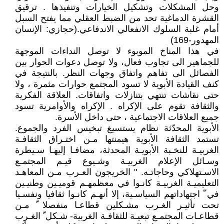
وحل المشكلات وتشكيل الخيارات وتنفيذها . ترقيق
القشرة الدماغية تحد من الضبط العقلي مما يفتح السبل
أمام غلبة السلوك الانفعالي الاندفاعي.(حجازي: الإنسان
المهدور-169)
في هذا المناخ الموبوء لا توصل النداءات الموجهة
للجماهير الى تجاوب فعال، ولا توصل دعوات الحوار بين
الفصائل الى تفاهم واتفاق وجهات النظر. بالنتيجة في
كنف القيادة الأبوية لا تسود المجتمع حوارات مثمرة ، ولا
حتى نقاشات تنتهي بتنازلات واتفاقات. العلاقة الفكرية
والثقافة تقوم على الإكراه . الإكراه والأوامرية تسود
جميع العلاقات الاجتماعية ، حتى داخل الأسرة.
الأبوية المحدّثة نظام يستسيغ تبخيس الفرد والجموع.
تستمد الثقافة الأبوية هيمنتها مـن اختـراق الثقافـة
الغربيـة للنخـبة الأبويـة المحدثة، مضافـا إليهـا سـيطرة
وسـائل الإعلام الغربيـة وشـيوع قيـم المجتمـع
الاسـتهلاكي وحاجاتـه. " الخريجون العـرب مـن المعاهـد
التعليميـة الغربيـة كانـوا في معظمهـم قوميـين وطنيـين
في ّ اجتهاداتهم السياسـية، إلا أنهـم كانـوا ثقافيا ونفسـيا
تحت تأثيـر الغـرب مشـكلين قطاعـا منفصلا ّ مـن
قطاعـات المجتمـع تبعيـة للثقافـة الغربية- شـكل ّ الغـرب