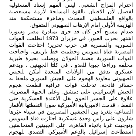
احترام المزاج الشعبي. ليس المهم إسناد المسئولية
لفصيل لأن الافتتان بالقوة المسلحة لأزمة مستعصية
بالواقع الفلسطيني المحدث وظاهرة مستحكمة منذ
الهزيمة الأولى امام الإرهاب الصهيوني المتفوق.
صدام مسلح آخر كان قد جرى بمبادرة مصر وسوريا
اشتهر بحرب العبور. في حزيران 1973 انطلقت القوات
السورية والمصرية في حرب تحرير؛ اجتاحت القوات
المصرية قناة السويس وحطمت خط بارليف، واجتاحت
القوات السورية هضبة الجولان ووصلت بحيرة طبرية
مخلفة وراءها جيوبا للعدو . في كلتا الجبهتين ، وبدعم
عسكري تدفق من الولايات المتحدة أمكن للجيش
الصهيوني معاودة الهجوم على الجيش السوري ملحقا به
خسائر فادحة. تدخلت قوات عراقية قطعت هجوم
الجيش الإسرائيلي على دمشق. وعلى الجبهة المصرية،
علاوة على الجسر الجوي نقل الأعتدة العسكرية حتى
النفط ، قدمت الامبريالية الأميركية صورا التقطتها الأقمار
الصناعية بثغرة بين الجيشين المصريين في سيناء عبَرها
شارون على رأس وحدة عسكرية اجتازت قناة السويس
وتوجهت غربا باتجاه القاهرة. على الجبهتين المتحالفتين
استطاعت إسرائيل بالدعم الأميركي التصدي للهجوم