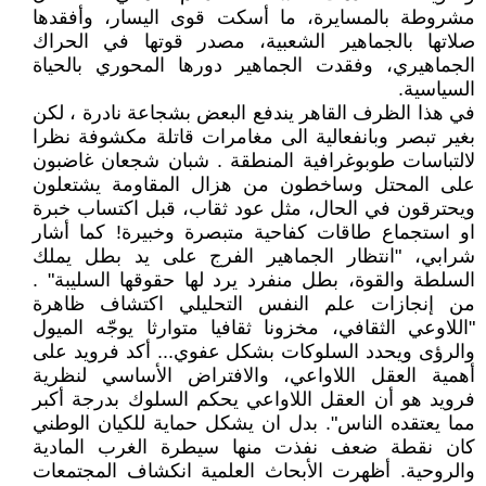
مشروطة بالمسايرة، ما أسكت قوى اليسار، وأفقدها
صلاتها بالجماهير الشعبية، مصدر قوتها في الحراك
الجماهيري، وفقدت الجماهير دورها المحوري بالحياة
السياسية.
في هذا الظرف القاهر يندفع البعض بشجاعة نادرة ، لكن
بغير تبصر وبانفعالية الى مغامرات قاتلة مكشوفة نظرا
لالتباسات طوبوغرافية المنطقة . شبان شجعان غاضبون
على المحتل وساخطون من هزال المقاومة يشتعلون
ويحترقون في الحال، مثل عود ثقاب، قبل اكتساب خبرة
او استجماع طاقات كفاحية متبصرة وخبيرة! كما أشار
شرابي، "انتظار الجماهير الفرج على يد بطل يملك
السلطة والقوة، بطل منفرد يرد لها حقوقها السليبة" .
من إنجازات علم النفس التحليلي اكتشاف ظاهرة
"اللاوعي الثقافي، مخزونا ثقافيا متوارثا يوجّه الميول
والرؤى ويحدد السلوكات بشكل عفوي... أكد فرويد على
أهمية العقل اللاواعي، والافتراض الأساسي لنظرية
فرويد هو أن العقل اللاواعي يحكم السلوك بدرجة أكبر
مما يعتقده الناس". بدل ان يشكل حماية للكيان الوطني
كان نقطة ضعف نفذت منها سيطرة الغرب المادية
والروحية. أظهرت الأبحاث العلمية انكشاف المجتمعات