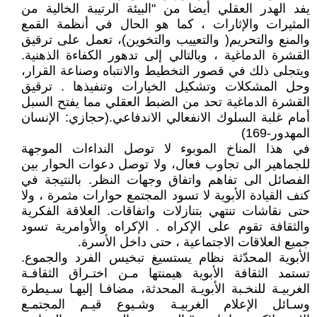
يفد الهدر العقلي أيضا من "البيئة الرتيبة الخالية من
المثيرات والإثارات ، كما هو الحال في أنظمة القمع
والمنع والتحريم( والتعييب والتخوين)، تعمل على ترقيق
القشرة الدماغية ، وبالتالي إلى تدهور الكفاءة الذهنية.
ويتجلى ذلك في قصور التخطيط والانتباه وصناعة القرار،
وحل المشكلات وتشكيل الخيارات وتنفيذها . ترقيق
القشرة الدماغية تحد من الضبط العقلي مما يفتح السبل
أمام غلبة السلوك الانفعالي الاندفاعي.(حجازي: الإنسان
المهدور-169)
في هذا المناخ الموبوء لا توصل النداءات الموجهة
للجماهير الى تجاوب فعال، ولا توصل دعوات الحوار بين
الفصائل الى تفاهم واتفاق وجهات النظر. بالنتيجة في
كنف القيادة الأبوية لا تسود المجتمع حوارات مثمرة ، ولا
حتى نقاشات تنتهي بتنازلات واتفاقات. العلاقة الفكرية
والثقافة تقوم على الإكراه . الإكراه والأوامرية تسود
جميع العلاقات الاجتماعية ، حتى داخل الأسرة.
الأبوية المحدّثة نظام يستسيغ تبخيس الفرد والجموع.
تستمد الثقافة الأبوية هيمنتها مـن اختـراق الثقافـة
الغربيـة للنخـبة الأبويـة المحدثة، مضافـا إليهـا سـيطرة
وسـائل الإعلام الغربيـة وشـيوع قيـم المجتمـع