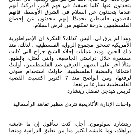
يتحدثون عنها. كلما تعمقتُ في فهم الأمر، أدركتُ أنهم
عندما يتحدثون عن السلام في الشرق الأوسط، فإنهم
يقصدون فلسطين تحديدًا. إنهم يتحدثون عن إخضاع
الفلسطينيين لدرجة تمكنهم من فرض السلام.
وهذا لم يرق لي، أليس كذلك؟ الفكرة ان الإمبراطورية
الأمريكية تسحق مجموع الرواية الفلسطينية . لذلك، منذ
ذلك الحين، ومنذ عمليات إخلاء الشيخ جراح التي كانت
مستمرة خلال دراستي الجامعية، والتي تُمثل، بالطبع،
مثالًا آخر على التطهير العرقي ضد الفلسطينيين، أوليتُ
اهتمامًا بالقضية الفلسطينية. حاولتُ استخدام صوتي
لرفعها، ومن الواضح منذ 7 اكتوبر اكتسبت القضية
الفلسطينية تسارعا مرتفعا.
كريس هيدجز: تفضل ريتشارد
واجبات الإدارة الأكاديمية تتردى مظهر تفاهة الرأسمالية
ريتشارد سولومون: أجل، كنت سأقول إن ما عايشه
براهلاد، وما عايشه الكثير منا من تعليق الدراسة ومنعنا