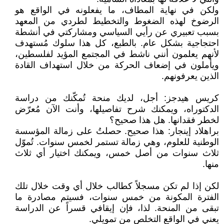
ولكن في نهاية المطاف، ما يفعلونه في الواقع هو
الرضوخ لهذه الضغوط والتخطيط لطردي من المعهد
بسبب تعبيري عن رأيي السياسي ومشاركتي في أنشطة
احتجاجية بشكل عام. بالطبع، كل هذا سلوك مُستهدف
لأنهم يعلمون أنني ناشط في المجتمع المؤيد لفلسطين،
ويأملون في إضعاف الحركة من خلال استهداف القادة
الذين يعرفونهم.
كريس هيدجز: أجل، لديك منحة تُمكّنك من دراسة
الدكتوراه، ويمكنك شرح تفاصيلها، وأنت الآن مُعرّض
لخطر فقدانها. هل هذا صحيح؟
براهلاد إينجار: هذا صحيح. حصلتُ على زمالة المؤسسة
الوطنية للعلوم، وهي زمالة تستمر لخمس سنوات. تُموّل
ثلاث سنوات من أصل خمس، ويمكنك اختيار أي ثلاث
منها.
لكن إذا لم تكن مسجلاً كطالب خلال أي وقت خلال تلك
الفترة المكونة من خمس سنوات، فسيتم مصادرة ما
تبقى من المنحة. لذا، فإن إيقافي قسراً عن الدراسة
يعني في الواقع التخلص من تمويلي.