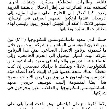
قاتلة، وطائرات استطلاع مسيّرة، وتقنيات أخرى.
تُستخدم هذه الطائرات في إطار الاحتلال بالضفة الغربية
وغزة. كما تُصدّر إلى الخارج. على سبيل المثال، إلى
أذربيجان عندما ارتكبوا التطهير العرقي في آرتساخ،
سبتمبر 2023. أعتقد أن الجيش الهندي زبون رئيسي لهذه
الطائرات المسيّرة وتقنياتها.
حسنًا، لدى معهد ماساتشوستس للتكنولوجيا (MIT) نوع
من التعاون المؤسسي المباشر مع شركة إلبيت من خلال
ما يُسمونه برنامج الاتصال الصناعي. يمنح هذا البرنامج
شركة إلبيت امتياز الوصول إلى الحرم الجامعي، وإلى
أعضاء هيئة التدريس والخبراء في معهد ماساتشوستس
للتكنولوجيا. عادةً - ويمكنك يا براهلاد تصحيحي إن كنت
مخطئًا - هناك منحة تقدمها شركة إلبيت لأحد أعضاء هيئة
التدريس، ويتفاوضون على نوع من فرص الأبحاث. يسمح
هذا أيضًا لمنظومة إلبيت لتوظيف خريجي معهد
ماساتشوستس للتكنولوجيا أو الطلاب الذين يتخرجون في
شركتها.
وكما ذكرنا مع دان فيلدمان، وهو باحث إسرائيلي على