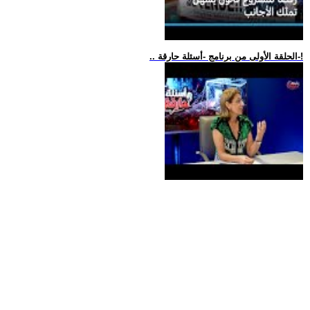
.. الحلقة الأولى من برنامج -أسئلة حارقة-!