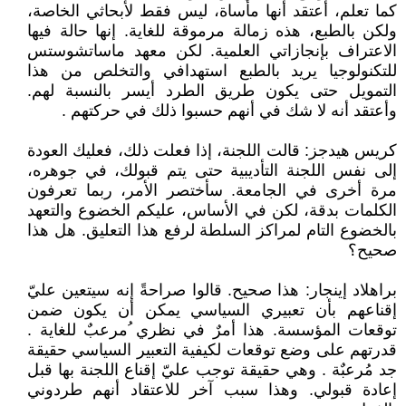
كما تعلم، أعتقد أنها مأساة، ليس فقط لأبحاثي الخاصة،
ولكن بالطبع، هذه زمالة مرموقة للغاية. إنها حالة فيها
الاعتراف بإنجازاتي العلمية. لكن معهد ماساتشوستس
للتكنولوجيا يريد بالطبع استهدافي والتخلص من هذا
التمويل حتى يكون طريق الطرد أيسر بالنسبة لهم.
وأعتقد أنه لا شك في أنهم حسبوا ذلك في حركتهم .
كريس هيدجز: قالت اللجنة، إذا فعلت ذلك، فعليك العودة
إلى نفس اللجنة التأديبية حتى يتم قبولك، في جوهره،
مرة أخرى في الجامعة. سأختصر الأمر، ربما تعرفون
الكلمات بدقة، لكن في الأساس، عليكم الخضوع والتعهد
بالخضوع التام لمراكز السلطة لرفع هذا التعليق. هل هذا
صحيح؟
براهلاد إينجار: هذا صحيح. قالوا صراحةً إنه سيتعين عليّ
إقناعهم بأن تعبيري السياسي يمكن أن يكون ضمن
توقعات المؤسسة. هذا أمرٌ في نظري ُمرعبٌ للغاية .
قدرتهم على وضع توقعات لكيفية التعبير السياسي حقيقة
جد مُرعبٌة . وهي حقيقة توجب عليّ إقناع اللجنة بها قبل
إعادة قبولي. وهذا سبب آخر للاعتقاد أنهم طردوني