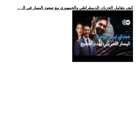
.. كيف يتعامل الحزبان الديمقراطي والجمهوري مع صعود اليسار في ال