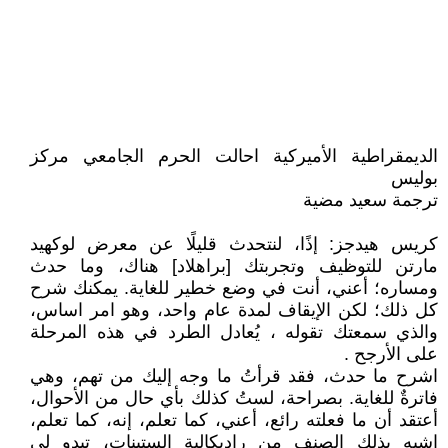
الديمقراطية الأميركية احالت الحرم الجامعي مركز
بوليس
ترجمة سعيد مضية
كريس هيدجز: إذًا، لنتحدث قليلًا عن معرض لوكهيد
مارتن للتوظيف وتجربتك [براهلاد] هناك، وما حدث
ومساره؛ أعني، أنت في وضع خطير للغاية. يمكنك شرح
كل ذلك؛ لكن الإيقاف لمدة عام واحد، وهو امر اساس،
والذي سمعتك تقوله ، يُعادل الطرد في هذه المرحلة
على الأرجح .
اشرح ما حدث، فقد قرأتُ ما وجه إليك من تهم، وهي
فاترةٌ للغاية. بصراحة، لستُ كذلك بأي حال من الأحوال،
أعتقد أن ما فعلته رائع، أعني، كما تعلم، إنه، كما تعلم،
اشبه بذلك الصنف من راديكالبة الستينات، تبدو لي