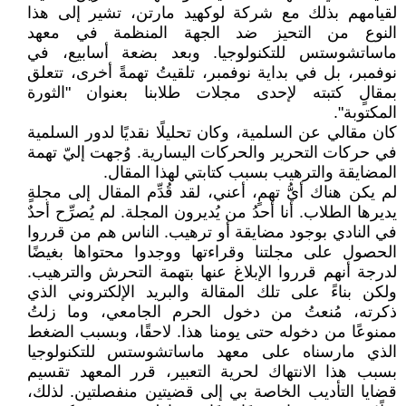
لقيامهم بذلك مع شركة لوكهيد مارتن، تشير إلى هذا
النوع من التحيز ضد الجهة المنظمة في معهد
ماساتشوستس للتكنولوجيا. وبعد بضعة أسابيع، في
نوفمبر، بل في بداية نوفمبر، تلقيتُ تهمةً أخرى، تتعلق
بمقالٍ كتبته لإحدى مجلات طلابنا بعنوان "الثورة
المكتوبة".
كان مقالي عن السلمية، وكان تحليلًا نقديًا لدور السلمية
في حركات التحرير والحركات اليسارية. وُجهت إليّ تهمة
المضايقة والترهيب بسبب كتابتي لهذا المقال.
لم يكن هناك أيُّ تهمٍ، أعني، لقد قُدِّم المقال إلى مجلةٍ
يديرها الطلاب. أنا أحدُ من يُديرون المجلة. لم يُصرِّح أحدٌ
في النادي بوجود مضايقة أو ترهيب. الناس هم من قرروا
الحصول على مجلتنا وقراءتها ووجدوا محتواها بغيضًا
لدرجة أنهم قرروا الإبلاغ عنها بتهمة التحرش والترهيب.
ولكن بناءً على تلك المقالة والبريد الإلكتروني الذي
ذكرته، مُنعتُ من دخول الحرم الجامعي، وما زلتُ
ممنوعًا من دخوله حتى يومنا هذا. لاحقًا، وبسبب الضغط
الذي مارسناه على معهد ماساتشوستس للتكنولوجيا
بسبب هذا الانتهاك لحرية التعبير، قرر المعهد تقسيم
قضايا التأديب الخاصة بي إلى قضيتين منفصلتين. لذلك،