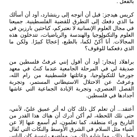
بالفعل .
كريس هيدجز: قبل أن أتوجه إلى ريتشارد، أود أن أسألك
ما الذي دفعك إلى التطرق للقضية الفلسطينية. جميعنا
في مجال العلوم الإنسانية لا نعتبركم، كباحثين بارزين في
العلوم والتكنولوجيا والهندسة والرياضيات، تتدخلون هذه
المجالات. أنا أُكنّ لكما، بالطبع، إعجابًا كبيرًا. ولكن ما
الذي دفعكما للوقوف؟
براهلاد إينجار: أود أن أقول إنني عرفتُ فلسطين من
صديقة لي في المرحلة الجامعية عندما كنتُ في معهد
جورجيا للتكنولوجيا، وعائلتها فلسطينية من رام الله،
وعرفتُ عن الاحتلال الاستيطاني المستمر، وتجربة
الفصل العنصري، وتجربة الإبادة الجماعية التي عاشها
أجدادها في فلسطين.
أعتقد... أن تعلم كل ذلك كان له أثر عميق عليّ، لأنني،
حتى تلك اللحظة، لم أكن أدرك أن هناك هذا القدر من
التاريخ وراء منطقة، كما تعلمون، لم أسمع عنها إلا عن
أشياء مثل السلام في الشرق الأوسط والنكات التي تُقال
حول ذلك، وما شابه ذلك من مواضيع رئيسية كان الناس