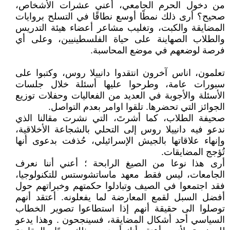
من دخول الحرم الجامعي، أعني عشرات الأشخاص،
صحيح؟ أرى ذلك نمطًا أوسع نطاقًا في التسلح بروايات
المضايقة والكبت، وتغليب مشاعر أعضاء هيئة التدريس
والطلاب الصهاينة على حياة الفلسطينيين، وعلى أي
فرصة لوضعهم في موضع المحاسبة.
تعلمون، اناس آخرون انتقدوا دانييلا روس، وكتبوا على
سبورات عامة، وطرحوا عليها أسئلة خلال جلسات
الأسئلة والأجوبة في العديد من الفعاليات وحفلات توزيع
الجوائز التي تحضرها. تلقوا اوامر بعدم التواصل.
صحيفة الطلاب، كما أشرتَ، التي نشرت مقالنا الذي
ندعو فيه دانييلا روس إلى التحلي بالشجاعة الأخلاقية،
وإنهاء علاقاتها بالجيش الإسرائيلي، حُذفت بدعوى أنها
تُؤجج المضايقات.
أرى هذا نوعا من الصيغ الرابحة ؛ أعني أننا نعرف
الجامعات، ليس فقط معهد ماساتشوستس للتكنولوجيا،
فقد اجتمعوا في الصيف وتبادلوا حكمتهم وخبراتهم حول
أفضل السبل لقمع المعارضة لما يفعلونه. أعتقد أنهم
توصلوا الى حقيقة أنهم إذا استطاعوا تصوير الخطاب
السياسي أحد أشكال المضايقة، فسينجحون . وهذا يدعو