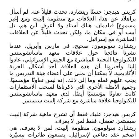
كريس هيدجز: حسنًا ريتشارد، تحدث قليلاً عنه. لم أسأل
براهلاد عن هذا، العلاقات مع منظومة إلبيت ومع [غير
مسموع] فيلدمان. هناك أستاذ ولا أعرف أين هم، تل
أبيب أو في مكان ما، ولكن تحدث قليلاً عن العلاقات
المباشرة مع إسرائيل.
ريتشارد سولومون: صحيح، في مارس وأبريل، عندما
نشرنا نتائجنا حول علاقات معهد ماساتشوستس
للتكنولوجيا البحثية المباشرة مع الجيش الإسرائيلي، عادوا
إلينا وأخبرونا أن هذه العلاقة أحد أشكال الحرية
الأكاديمية. لا يمكننا أن نملي على أعضاء هيئة التدريس ما
يجب عليهم فعله وما إلى ذلك. إنه ليس تعاونًا مؤسسيًا.
وجميع الأمثلة الأخرى التي ذكرناها لسحب الاستثمارات
كانت تعاونًا مؤسسيًا أيضًا. لدى معهد ماساتشوستس
للتكنولوجيا علاقة مباشرة مع شركة إلبيت سيستمز.
كريس هيدجز: عليك فقط أن تشرح ماهية شركة إلبيت
سيستمز. تفضل، فقط لمن لا يعرف.
ريتشارد سولومون: منظومة إلبيت، لمن لا يعرف، هي
أضخم عقد دفاعي لإسرائيل. يصنعون طائرات مسيّرة