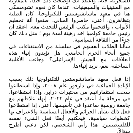
للسخرية، لأنه، وأعتقد أنك أوضحت ذلك جيدًا، بالمقارنة
مع الستينيات والسبعينيات، عندما كان نعوم تشومسكي
هنا في معهد ماساتشوستس للتكنولوجيا، كان الطلبة
يتظاهرون. أعني، حاصروا المباني. صنعوا ألة تحطيم
الأبواب ، واقتحموا مكتب الرئيس للتحدث معه. اعتقد ان
رئيس جامعة كولمبيا اخذ رهينة لمدة يوم ؛ مثل ذلك كان
جزءًا من الثقافة السياسية.
سألنا الطلاب أنفسهم في سلسلة من الاستفتاءات في
جميع أنحاء الحرم الجامعي: هل تؤيدون إنهاء هذه
العلاقات مع الجيش الإسرائيلي؟ وجاءت الأغلبية
الساحقة، نعم، نريد إنهاءها.
إذا فعل معهد ماساتشوستس للتكنولوجيا ذلك بسبب
الإبادة الجماعية في دارفور عام ٢٠٠٨، وإذا استطاعوا
سحب استثماراتهم من مختبرات درابر، وإذا استطاعوا،
في مرحلة ما، أعتقد في عام ٢٠٢٢، إنهاء علاقاتهم مع
جامعة روسية ساعدوا في تأسيسها. أعني، إذا استطاعوا
فعل ذلك بشأن الجرائم والأفعال السياسية والاعتراف بها
كخطوات سياسية، فيمكنهم أيضًا فعل الشيء نفسه
للفلسطينيين. هذا رأيي الشخصي، لكن دعني أطرح
سؤالاً.