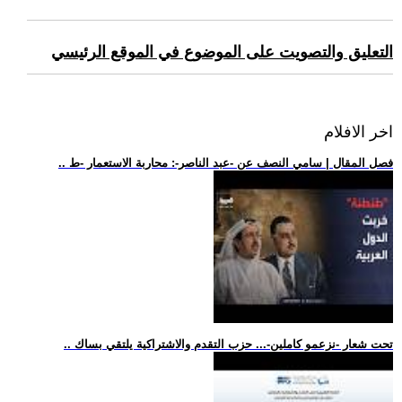
التعليق والتصويت على الموضوع في الموقع الرئيسي
اخر الافلام
.. فصل المقال | سامي النصف عن -عبد الناصر-: محاربة الاستعمار -ط
.. تحت شعار -نزعمو كاملين-... حزب التقدم والاشتراكية يلتقي بساك