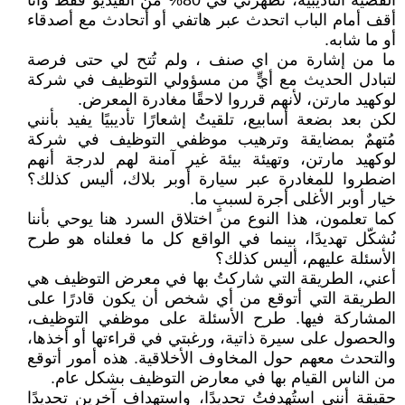
القضية التأديبية، تُظهرني في 80% من الفيديو فقط وأنا
أقف أمام الباب اتحدث عبر هاتفي أو أتحادث مع أصدقاء
أو ما شابه.
ما من إشارة من اي صنف ، ولم تُتح لي حتى فرصة
لتبادل الحديث مع أيٍّ من مسؤولي التوظيف في شركة
لوكهيد مارتن، لأنهم قرروا لاحقًا مغادرة المعرض.
لكن بعد بضعة أسابيع، تلقيتُ إشعارًا تأديبيًا يفيد بأنني
مُتهمٌ بمضايقة وترهيب موظفي التوظيف في شركة
لوكهيد مارتن، وتهيئة بيئة غير آمنة لهم لدرجة أنهم
اضطروا للمغادرة عبر سيارة أوبر بلاك، أليس كذلك؟
خيار أوبر الأغلى أجرة لسببٍ ما.
كما تعلمون، هذا النوع من اختلاق السرد هنا يوحي بأننا
نُشكّل تهديدًا، بينما في الواقع كل ما فعلناه هو طرح
الأسئلة عليهم، أليس كذلك؟
أعني، الطريقة التي شاركتُ بها في معرض التوظيف هي
الطريقة التي أتوقع من أي شخص أن يكون قادرًا على
المشاركة فيها. طرح الأسئلة على موظفي التوظيف،
والحصول على سيرة ذاتية، ورغبتي في قراءتها أو أخذها،
والتحدث معهم حول المخاوف الأخلاقية. هذه أمور أتوقع
من الناس القيام بها في معارض التوظيف بشكل عام.
حقيقة أنني استُهدفتُ تحديدًا، واستهداف آخرين تحديدًا