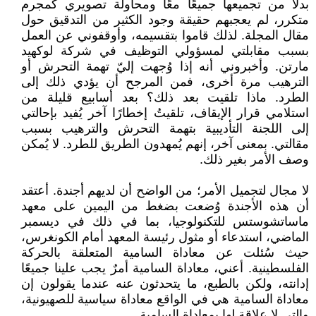
بدلًا من تجميعها جميعًا معًا ومحاولة تصويري كمجرم
متكرر، لم يعجبهم حقيقة وجود الكثير من التدقيق حول
مقال المجلة. لذلك قاموا بتقسيمه، وأوقفوني عن العمل
بسبب مقابلتي لمسؤولي التوظيف في شركة لوكهيد
مارتن. وأخبروني أنه إذا وُجهت إليّ تهمة التحرش أو
الترهيب مرة أخرى، فمن المرجح أن يؤدي ذلك إلى
الطرد. ماذا تلقيت بعد ذلك؟ بعد أسابيع قليلة من
استلامي قرار الإيقاف، تلقيتُ إخطارًا آخر يُفيد بإحالتي
إلى اللجنة التأديبية بتهمة التحرش والترهيب بسبب
مقالتي. بمعنى آخر، إنهم يُمهدون الطريق للطرد. لا يُمكن
وصف الأمر بغير ذلك.
لا مجال لتجميل الأمر؛ من الواضح أن لديهم أجندة. أعتقد
أن هذه الأجندة وُضعت بضغط من اليمين على معهد
ماساتشوستس للتكنولوجيا، بما في ذلك في ديسمبر
الماضي، استدعاء أو مثول رئيسة المعهد أمام الكونغرس،
حيث سُئلت عن معاداة السامية المتعلقة بالحركة
الفلسطينية. أعني، معاداة السامية أمرٌ يجب علينا جميعًا
إدانته، ولكن بالطبع، ما يتحدثون عنه عندما يقولون إن
معاداة السامية هي في الواقع معاداة سياسية للصهيونية،
والتي لا علاقة لها بمعاداة السامية.