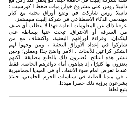
صلة بشركة إلبيت في جامعة حيفا، هو يعمل منذ زمن مع
دانييلا روس على مشروع خوارزميات ضغط ا كورسيت ؛
دانييلا روس شاركت في وضع أوراق بحثية مع كبار
مهندسي الذكاء الاصطناعي في شركة إلبيت سيستمز.
عرفنا ذلك عن المعلومات العامة فهذا لا يتطلب أي صنف
من السرقة أو الاختراق. تبحث عنها ببساطة على
لينكدإن، وقراءة أوراقهم البحثية، واكتشاف مع من
شاركوا في إعداد الأوراق البحثية ، ومن وجهوا لهم
الشكر كراعين للأبحاث . الأمر واضح جدًا ومعلن؛ وحين
ننشر هذه النتائج، يُعتبرون ذلك بالطبع مضايقة. لكنهم
يعتزون بها كثيرًا ، إذ يتباهون أمام دوائرهم الخاصة. فقط
عندما تعرض امام ضوء الانتقاد، أو في الميديا الجماهيرية
، في ميديا الطلبة في سياسات الحرم الجامعي، حينئذ
يشرعون برؤية ذلك خطرا مهددا.
يتبع لطفا