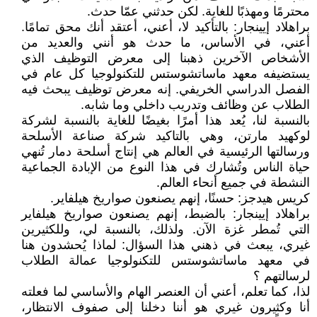
محترمًا ومهذبًا للغاية. لكن حدثني عمّا حدث.
براهلاد إيينجار: بالتأكيد لا، أعني، أعتقد أنك محق تمامًا.
أعني، في الأساس، ما حدث هو أنني والعديد من
الأشخاص الآخرين ذهبنا إلى معرض التوظيف الذي
يستضيفه معهد ماساتشوستس للتكنولوجيا كل عام في
الفصل الدراسي الخريفي. إنه معرض توظيف يبحث فيه
الطلاب عن وظائف وتدريب داخلي وما شابه.
بالنسبة لنا، يُعد هذا أمرًا بغيضًا للغاية بالنسبة لشركة
لوكهيد مارتن، وهي بالتاكيد شركة صناعة الأسلحة
ورسالتها الرئيسية في العالم هي إنتاج أسلحة دمار تُنهي
حياة الناس وتُشارك في هذا النوع من الإبادة الجماعية
النشطة في جميع أنحاء العالم.
كريس هيدجز: حسنًا، إنهم يصنعون صواريخ هيلفاير.
براهلاد إيينجار: بالضبط، إنهم يصنعون صواريخ هيلفاير
التي تُمطر غزة الآن. ولذلك، بالنسبة لي، وللكثيرين
غيري، يبعث في ذهني هذا السؤال: لماذا يُحشدون هنا
في معهد ماساتشوستس للتكنولوجيا عمالة الطلاب
لرسالتهم ؟
لذا، كما تعلم، أعني أن العنصر الهام والأساسي لما فعلته
أنا وكثيرون غيري هو أننا دخلنا إلى صفوف الانتظار،