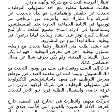
انتظاراً لفرصة التحدث مع شركة لوكهيد مارتن.
تحادثت شخصيا مطولا مع أحد مسؤولي التوظيف،
تحدثت عن خلفيتي واهتماماتي، ثم بدأنا بالحديث عن
الشركة وما تشارك فيه، وأعربت عن انزعاجي من
تورطها في الإبادة الجماعية الجارية ضد الفلسطينيين،
ومساهمتها في كارثة المناخ بتصنيع أسلحة دمار تُنتج
انبعاثات كبيرة تؤثر على بيئتنا، وسألت لماذا يرغبون في
توظيف عمالة لهذا النوع من المشاريع.
عند حينئذ، طلب مني الانتظار ريثما يتحدث مع زميله،
مسؤول توظيف آخر في معرض التوظيف؛ فهو لم يكن
خبيرًا بالتقنيات المدنية، ولم يكن يعرف شيئًا عن مجال
اختصاصي كذلك .
عدتُ إلى الصف ووقفتُ في صف من يودون التحدث مع
ذلك المسؤول. وبينما كنت في مقدمة الصف قرر موظفو
معرض التوظيف في معهد ماساتشوستس للتكنولوجيا
نقل مسؤولي التوظيف في شركة لوكهيد مارتن إلى
غرفة خاصة، واستقبال الطلبة فردا تلو الآخر للتحدث
معهم.
تحركتُ معهم، وانتظرتُ في الخارج في الصف، خارج
الغرفة. الأدلة المصورة بالفيديو التي قُدِّمت ضدي في