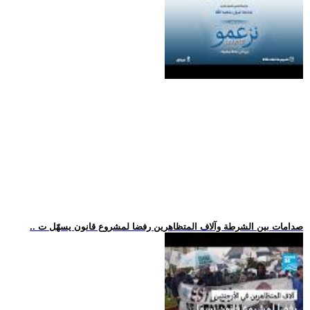
.. صدامات بين الشرطة وآلاف المتظاهرين رفضا لمشروع قانون يسهّل ت