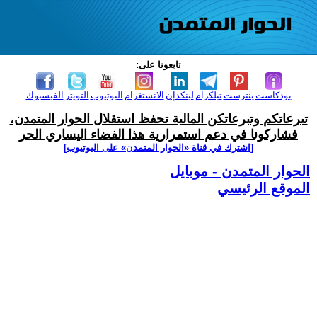
تابعونا على:
بودكاست
بنترست
تيلكرام
لينكدإن
الانستغرام
اليوتيوب
التويتر
الفيسبوك
تبرعاتكم وتبرعاتكن المالية تحفظ استقلال الحوار المتمدن،
فشاركونا في دعم استمرارية هذا الفضاء اليساري الحر
[اشترك في قناة ‫«الحوار المتمدن» على اليوتيوب]
الحوار المتمدن - موبايل
الموقع الرئيسي