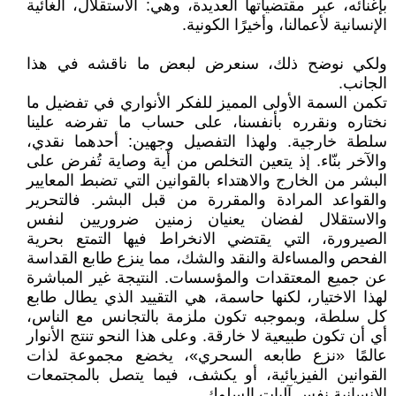
بإغنائه، عبر مقتضياتها العديدة، وهي: الاستقلال، الغائية
الإنسانية لأعمالنا، وأخيرًا الكونية.
ولكي نوضح ذلك، سنعرض لبعض ما ناقشه في هذا
الجانب.
تكمن السمة الأولى المميز للفكر الأنواري في تفضيل ما
نختاره ونقرره بأنفسنا، على حساب ما تفرضه علينا
سلطة خارجية. ولهذا التفصيل وجهين: أحدهما نقدي،
والآخر بنّاء. إذ يتعين التخلص من أية وصاية تُفرض على
البشر من الخارج والاهتداء بالقوانين التي تضبط المعايير
والقواعد المرادة والمقررة من قبل البشر. فالتحرير
والاستقلال لفضان يعنيان زمنين ضروريين لنفس
الصيرورة، التي يقتضي الانخراط فيها التمتع بحرية
الفحص والمساءلة والنقد والشك، مما ينزع طابع القداسة
عن جميع المعتقدات والمؤسسات. النتيجة غير المباشرة
لهذا الاختيار، لكنها حاسمة، هي التقييد الذي يطال طابع
كل سلطة، وبموجبه تكون ملزمة بالتجانس مع الناس،
أي أن تكون طبيعية لا خارقة. وعلى هذا النحو تنتج الأنوار
عالمًا «نزع طابعه السحري»، يخضع مجموعة لذات
القوانين الفيزيائية، أو يكشف، فيما يتصل بالمجتمعات
الإنسانية نفس آليات السلوك.