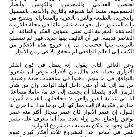
تحتضن القدامى والمحدثين، والكونيين وأنصار
الخصوصية، مثلما أنها شغوفة بالتاريخ والأبدية، بالتفصيل
والتجريد، بالطبيعة والفن، بالحرية والمساواة. ويتضح من
رأيه المنشور قبل نحو ستة عشر عامًا في مجلة «الأزمنة
الحديثة» المغربية،التي تعنى بشؤون الفكر والثقافة، أن
العناصر قديمة، غير أن التأليف بينها جديد، فهي لم تضطلع
بالترتيب بينها فحسب، بل إن خروج هذه الأفكار من
الكتب إلى العالم الواقعي لم يتحقق إلا في زمن الأنوار.
وعن العائق الثاني يقول، إنه يتمثل في كون الفكر
الأنواري يحمله عدد هائل من الأفراد، عوض أن يشعروا
بالتوافق في ما بينهم، دخلوا في مناقشات حادة وعنيفة،
من بلد إلى بلد أو حتى داخل البلد الواحد. وإن من شأن
الزمان الذي يفصلنا أن يجسد، إلى حد ما، عاملًا مساعدًا
لنا في عملية الفرز والغربلة: فخلافاتهم القديمة أثمرت
مدارس فكرية لازالت معاركها إلى يومنا هذا. لذا حري بنا
القول، إن عصر الأنوار كان عصر سجال أكثر منه عصر
توافق وإجماع. نحن إزاء تعدد. يبدأ أننا نتعرف عليه بيسر
على وجود ما يمكن تسميته بـ«مشروع الأنوار».
نلقى في أساس هذا المشروع ثلاث أفكار كبرى تقوم