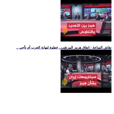
.. نقاش الساعة - اتفاق هرمز المرتقب.. خطوة لنهاية الحرب أم تأجي