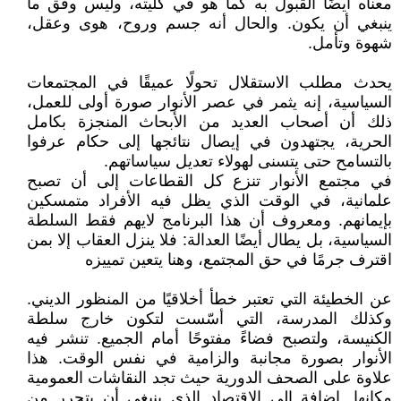
معناه أيضًا القبول به كما هو في كليته، وليس وفق ما
ينبغي أن يكون. والحال أنه جسم وروح، هوى وعقل،
شهوة وتأمل.
يحدث مطلب الاستقلال تحولًا عميقًا في المجتمعات
السياسية، إنه يثمر في عصر الأنوار صورة أولى للعمل،
ذلك أن أصحاب العديد من الأبحاث المنجزة بكامل
الحرية، يجتهدون في إيصال نتائجها إلى حكام عرفوا
بالتسامح حتى يتسنى لهولاء تعديل سياساتهم.
في مجتمع الأنوار تنزع كل القطاعات إلى أن تصبح
علمانية، في الوقت الذي يظل فيه الأفراد متمسكين
بإيمانهم. ومعروف أن هذا البرنامج لايهم فقط السلطة
السياسية، بل يطال أيضًا العدالة: فلا ينزل العقاب إلا بمن
اقترف جرمًا في حق المجتمع، وهنا يتعين تمييزه
عن الخطيئة التي تعتبر خطأ أخلاقيًا من المنظور الديني.
وكذلك المدرسة، التي أسّست لتكون خارج سلطة
الكنيسة، ولتصبح فضاءً مفتوحًا أمام الجميع. تنشر فيه
الأنوار بصورة مجانبة والزامية في نفس الوقت. هذا
علاوة على الصحف الدورية حيث تجد النقاشات العمومية
مكانها. إضافة إلى الاقتصاد الذي ينبغي أن يتحرر من