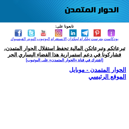
تابعونا على:
بودكاست
بنترست
تيلكرام
لينكدإن
الانستغرام
اليوتيوب
التويتر
الفيسبوك
تبرعاتكم وتبرعاتكن المالية تحفظ استقلال الحوار المتمدن،
فشاركونا في دعم استمرارية هذا الفضاء اليساري الحر
[اشترك في قناة ‫«الحوار المتمدن» على اليوتيوب]
الحوار المتمدن - موبايل
الموقع الرئيسي