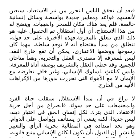
فبعد أن تحقق للناس التحرر من نير الاستعباد، سيعين
لأنفسهم قواعد ومعايير جديدة بواسطة وسائل إنسانية
خالصة. فلم يعد هناك مكان للسحر والغيبيات. ويتضح له
من هذا الاستنتاج، أن أول استقلال تم الحصول عليه هو
ذلك الذي يتعلق بالمعرفة.فهذه الأخيرة، على حد قوله،
تنطلق من مبدأ مقتضاه أنه لا توجد سلطة، مهما كان
رسوخها ووضعها الاعتباري، يمكن أن تقع خارج النقد.
ليس للمعرفة إلا مصدري: العقل والتجربة، وهما متاحان
للجميع. وقد حظى العقل بالتشريف بوصفه أداة للمعرفة.
وليس كباعثٍ للسلوك الإنساني، وغير خافٍ تعارضه مع
الإيمان لا مع الأهواء التي تحررت بدورها من الإكراهات
الأتيه من الخارج.
لا نزاع في أن مبدأ الاستقلال سيقلب حياة الفرد
والمجتمعات على حد سواء. فالصراع من أجل حرية
الاعتقاد، الذي يترك لكل إنسان الحق في اختيار دينه،
ليس جديدًا، لكنه ينبغي أن يستأنف ويُواصل على الدوام.
وهو بجد امتداده في المطالبة بحرية الرأي والتعبير
والنشر. إن القبول بأن يكون الكائن الإنساني منبع قانونه،