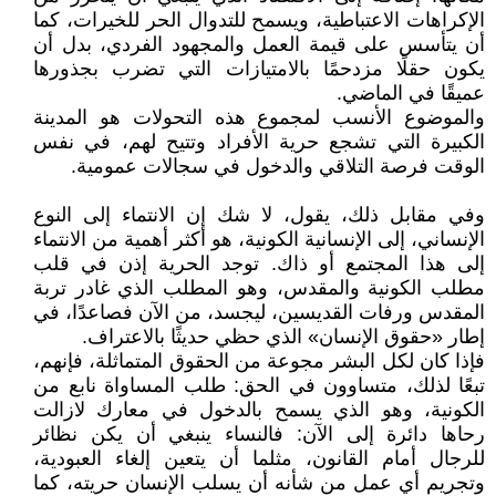
الإكراهات الاعتباطية، ويسمح للتدوال الحر للخيرات، كما
أن يتأسس على قيمة العمل والمجهود الفردي، بدل أن
يكون حقلًا مزدحمًا بالامتيازات التي تضرب بجذورها
عميقًا في الماضي.
والموضوع الأنسب لمجموع هذه التحولات هو المدينة
الكبيرة التي تشجع حرية الأفراد وتتيح لهم، في نفس
الوقت فرصة التلاقي والدخول في سجالات عمومية.
وفي مقابل ذلك، يقول، لا شك إن الانتماء إلى النوع
الإنساني، إلى الإنسانية الكونية، هو أكثر أهمية من الانتماء
إلى هذا المجتمع أو ذاك. توجد الحرية إذن في قلب
مطلب الكونية والمقدس، وهو المطلب الذي غادر تربة
المقدس ورفات القديسين، ليجسد، من الآن فصاعدًا، في
إطار «حقوق الإنسان» الذي حظي حديثًا بالاعتراف.
فإذا كان لكل البشر مجوعة من الحقوق المتماثلة، فإنهم،
تبعًا لذلك، متساوون في الحق: طلب المساواة نابع من
الكونية، وهو الذي يسمح بالدخول في معارك لازالت
رحاها دائرة إلى الآن: فالنساء ينبغي أن يكن نظائر
للرجال أمام القانون، مثلما أن يتعين إلغاء العبودية،
وتجريم أي عمل من شأنه أن يسلب الإنسان حريته، كما