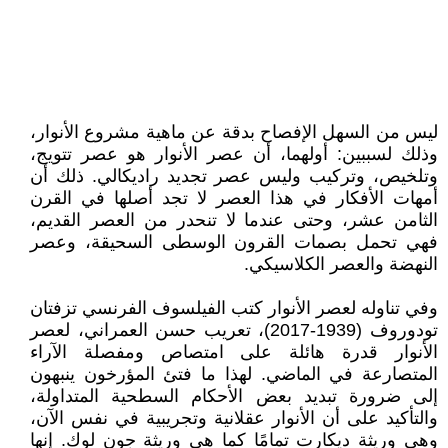
ليس من السهل الإفصاح بدقة عن ماهية مشروع الأنوار،
وذلك لسببين: أولهما، أن عصر الأنوار هو عصر تتويج،
وتلخيص، وتركيب وليس عصر تجديد راديكالي. ذلك أن
أمهات الأفكار في هذا العصر لا تجد أصلها في القرن
الثامن عشر، وحتى عندما لا تنحدر من العصر القديم،
فهي تحمل بصمات القرون الوسطى السحيقة، وعصر
النهضة والعصر الكلاسيكي.
وفي تناوله لعصر الأنوار كتب الفيلسوف الفرنسي تزفتان
تودوروف (1939-2017)، تعريب حسن العمراني، لعصر
الأنوار قدرة هائلة على امتصاص ومفصلة الآراء
المتصارعة في الماضي. لهذا ما فتئ المؤرخون ينبهون
إلى ضرورة تبديد بعض الأحكام السطحية المتداولة،
والتأكيد على أن الأنوار عقلانية وتجريبية في نفس الآن،
وهي وريثة ديكارت تمامًا كما هي وريثة جون لوك. إنها