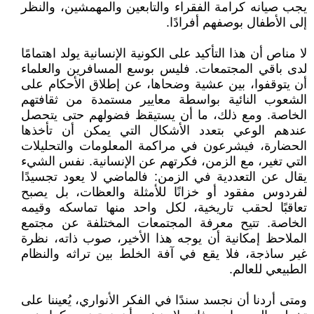
يجب صيانه كرامة الفقراء والتابعين والمهمشين، والنظر
إلى الأطفال بوصفهم أفرادًا.
لا مناص أن هذا التأكيد على الكونية الإنسانية يولد اهتمامًا
لدى باقي المجتمعات. فليس بوسع المسافرين والعلماء
أن يتوقفوا، بين عشية وضحاها، عن إطلاق الأحكام على
الشعوب النائية بواسطة معايير مستمدة من ثقافتهم
الخاصة. ومع ذلك، ما أن يستيقظ فضولهم حتى يتحصل
عندهم الوعي بتعدد الأشكال التي يمكن أن تأخذها
الحضارة، فيشرعون في مراكمة المعلومات والتحليلات
التي تغير، مع الزمن، فكرتهم عن الإنسانية. نفس الشيء
يقال عن التعددية في الزمن: فالماضي لا يعود تجسيدًا
لفردوس مفقود أو خزانًا للأمثلة والعظات، بل يصبح
تعاقبًا لحقب تاريخية، لكل واحد منها تماسكه وقيمه
الخاصة. تتيح معرفة المجتمعات المختلفة عن مجتمع
الملاحظ إمكانية أن يوجه هذا الأخير، صوب ذاته، نظرة
غير ساذجة، فلا يقع في آفة الخلط بين تراثه والنظام
الطبيعي للعالم.
ومتى أردنا أن نجسد سندًا في الفكر الأنواري، يُعيننا على