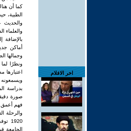
كما أن هنا
الطبية، حي
والحديث ع
والعلماء ال
بالإضافة إ
أماكن جدي
وجمالها الط
ونظرًا لم
اعتبارها م
اخر الافلام
ويسمعونه و
بدراسة ال
صورة دقيق
فهم أعمق ل
الجامعة قب