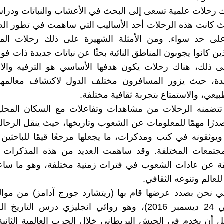
ك رحلات علمية تسعى إلى البحث في الأعشاب والنباتات ودراس
ث كانت هذه الرحلات أحد الأساليب التي ساهمت في تطور ال
لى حد سواء. ومن الأمثلة الشهيرة على ذلك رحلات ال
ذين كانوا يجوبون المناطق النائية بحثًا عن نباتات جديدة ذات فوا
لى ذلك، هناك رحلات يكون هدفها الأساسي هو الترفيه والا
دة، حيث يزور المسافرون مختلف الدول لاكتشاف معالمها 
بيعي، والاستمتاع بتجربة ثقافية مختلفة.
ا تتضمنه الرحلات من مشاهدات وتفاعلات مع السكان المحلي
صدرًا مهمًا للمعلومات عن الشعوب وتاريخها، حيث ينقل الرحالة
يوثقونه في كتب ومذكرات، ما يجعلها مرجعًا قيمًا للباحثين 
مجتمعات المختلفة. وقد ساهمت العديد من هذه المذكرات 
ة عن عادات الشعوب في فترات زمنية مختلفة، وهو ما ساعد
لعالم وتنوعه الثقافي.
1920 توفي 24 ديسمبر 2016)، وهو روائي انجليزي درس التا
ل أن يخدم في الجيش البريطاني خلال الحرب العالمية الثانية