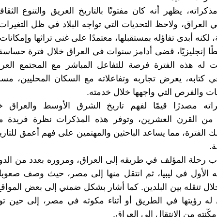
كراته، يظهر أنه كان مفتونًا بالتاريخ العريق والتنوع الثق
 العراق، ولاحظ التحديات التي تواجه البلاد في ظل التغيرات
، لكنه أبدى تفاؤله بمستقبلها، معتمدًا على غنى تراثها وإمكانات
ًا إنجليزيًا، قضى أدامز سنوات في العراق خلال فترة حساسة
احت له هذه الفترة فرصة للتفاعل المباشر مع المجتمع الع
في كتابه، يعرض تجاربه وتفاعلاته مع السكان المحليين، مسل
ات والفرص التي واجهها خلال خدمته.
كراته مصدرًا قيمًا لفهم تاريخ الشرق الأوسط والعراق خ
ات من القرن العشرين، وتوفر هذه المذكرات نظرة فريدة 
الفترة، مما يساعد الباحثين والمهتمين على فهم أعمق للتاريخ
.
تاب رحلة المؤلف في طريقه إلى العراق، ومروره بعدد من الدول
ه الأول في ليبيا، ثم انتقل منها إلى مصر، حيث وصف صعوب
خلال تنقله بين البلدين. كما أشار بشكل ضمني إلى بعض المواقع
 له رؤيتها في الطريق أو أثناء مكوثه في مصر، إلى حين تو
مكّنته من الانتقال إلى العراق.