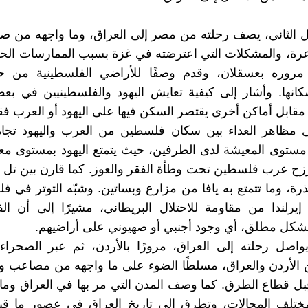
 الثاني، يصف رحلته من مصر إلى العراق، وما واجهه من ص
رة، والمشكلات التي اعترضته في غزة بسبب الممارسات الحر
 مروره بعسقلان، وقدم وصفًا للأراضي الفلسطينية من ح
نها. وأشار إلى كيفية تعايش اليهود والفلسطينيين في بعض
مقابل أماكن أخرى يقتصر السكن فيها على اليهود أو العرب ف
 مظاهر العداء بين سكان فلسطين من العرب واليهود تجاه 
ن مستوى المعيشة لدى الطرفين، حيث يتمتع اليهود بمستوى م
ح عرب فلسطين تحت وطأة الفقر والعوز. كما قارن بين تل أ
ذرة، وما تتمتع به يافا من مزارع وبساتين. وشبّه التوتر في ف
رلندا من مقاومة للاحتلال البريطاني، مشيرًا إلى أن الف
شكل مطلق، أي وجود أجنبي أو صهيوني على أراضيهم.
واصل رحلته إلى العراق، مرورًا بالأردن، ثم عبر الصحراء
ن الأردن والعراق، مسلطًا الضوء على ما واجهه من مصاعب و
بل قطاع الطرق. كما وصف المدن التي مر بها في العراق وما 
ختلف المجالات، وتطرق إلى تاريخ العراق في عصور ما قبل 