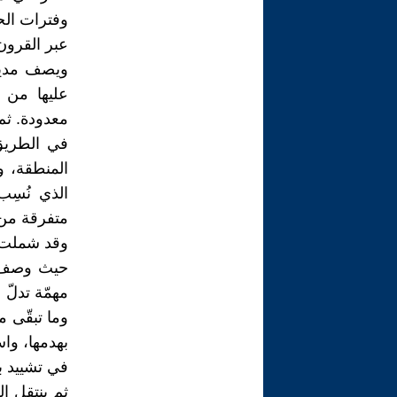
وفترات الح
عبر القرون
ويصف مدينة
عليها من ت
معدودة. ثم
في الطريق
المنطقة، 
الذي نُسِ
متفرقة من ا
وقد شملت ت
حيث وصف أط
مهمّة تدلّ 
وما تبقّى م
بهدمها، واس
في تشييد بي
ثم ينتقل إل