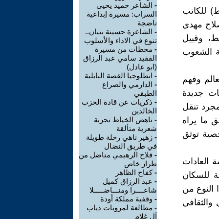
-
الشاعر حميد يحيى
) للكاتب
السراب: مسيرة إبداعية
ناضجة
صلاح مهدي
-
الشاعرة حسينة بنيان..
ع المتوسط، وقبيل
تنوع في الاداء والأسلوب
-
محطات من مسيرة
سة الشعوب
الفقيد سامي عبد الرزاق
(ابو عادل)
-
انطلوجيا القصة البابلية
عالم وفهم
-
الدارمي والصراع
ات جديدة
الطبقي
-
ذكريات عن قادة الحزب
مجرد تنقل
الخالدين
 ما يراه
-
ناهض الخياط تجربة
شعرية متألقة
صية توثق
-
زهير ناهي رحلة طويلة
في طريق النضال
-
فلاح الرهيمي مناضل من
ة العادات
طراز خاص
-
كفاح الظاهر
ية للسكان
-
عبد الرزاق كميل
 النوع من
شاعــــرا ومنـــاضـــــلا
-
وقفية مملكة أودة
 والثقافي
-
مطالعة لمرويات ذياب
آل غلام