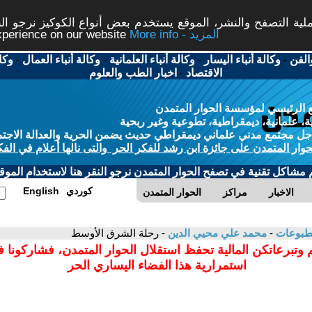
ة التصفح والنشر، الموقع يستخدم بعض أنواع الكوكيز نرجو النق
More info - المزيد
experience on our website
الفن
-
وكالة أنباء اليسار
-
وكالة أنباء العلمانية
-
وكالة أنباء العمال
-
وكا
الاقتصاد
-
اخبار الطب والعلوم
 الرئيسي لمؤسسة الحوار المتمدن
، علمانية، ديمقراطية، تطوعية وغير ربحية
ل مجتمع مدني علماني ديمقراطي حديث يضمن الحرية والعدالة الاجتم
حوار المتمدن على جائزة ابن رشد للفكر الحر والتى نالها أعلام في الفك
م مشاكل تقنية في تصفح الحوار المتمدن نرجو النقر هنا لاستخدام الموقع
كوردي
English
الاخبار
مراكز
الحوار المتمدن
مطبوعات
-
محمد علي محيي الدين
- رحلة الشرق الأوسط
 وتبرعاتكن المالية تحفظ استقلال الحوار المتمدن، فشاركونا 
استمرارية هذا الفضاء اليساري الحر