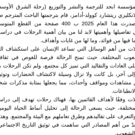
سسة ابجد للترجمة والنشر والتوزيع (رحلة الشرق الأوسط
انكليزي ريتشارد كوولد-أدامز، قام بترجمتها الباحث المترجم 
السعيد، وصدرت هذا العام 2025 ب 400 صفحة من القط
فاصيلها وأهميتها لابد لنا من بيان أهمية الرحلات في درا
ا فيها من فوائد، وما لها من غايات وأهداف.
حلات من أهم الوسائل التي تساعد الإنسان على استكشاف ال
عوب المختلفة، حيث تمنح الرحالة فرصة للغوص في ثقاف
ى العادات والتقاليد التي تميز كل مجتمع، ولم تكن الرحلات 
ى آخر، بل كانت ولا تزال وسيلة لاكتشاف الحضارات وتوثيق
ن مشاهدات ومواقف وأحداث، مما يجعلها بمثابة مذكرات شخ
لانطباعات.
لات وفقًا لأهداف القائمين بها، فهناك رحلات تهدف إلى دراس
المختلفة، حيث يسعى الرحالة إلى تحليل أنماط الحياة اليوم
والتعرف على تقاليدهم وطرق تعاملهم مع البيئة والمجتمع. وهذا
عدّ من أهم المصادر التي ساهمت في توثيق التاريخ الاجتماعي
الشعوب.