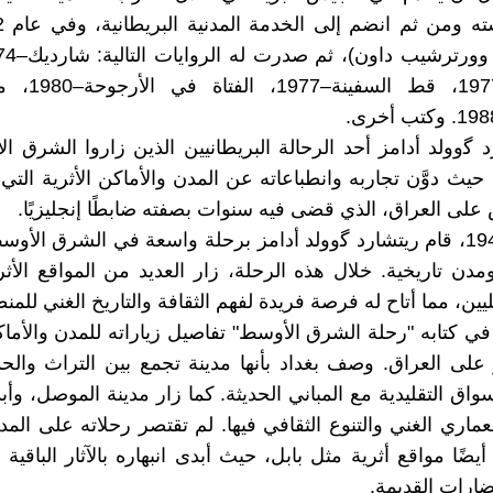
شارد ﮔوولد أدامز أحد الرحالة البريطانيين الذين زاروا الشرق 
ام 1943، حيث دوَّن تجاربه وانطباعاته عن المدن والأماكن الأثرية الت
على العراق، الذي قضى فيه سنوات بصفته ضابطًا إنجليزيًا.
في عام 1943، قام ريتشارد ﮔوولد أدامز برحلة واسعة في الشرق ال
دن تاريخية. خلال هذه الرحلة، زار العديد من المواقع الأثر
ن، مما أتاح له فرصة فريدة لفهم الثقافة والتاريخ الغني للمن
 في كتابه "رحلة الشرق الأوسط" تفاصيل زياراته للمدن والأماكن
 على العراق. وصف بغداد بأنها مدينة تجمع بين التراث والح
واق التقليدية مع المباني الحديثة. كما زار مدينة الموصل، وأب
عماري الغني والتنوع الثقافي فيها. لم تقتصر رحلاته على المد
ًا مواقع أثرية مثل بابل، حيث أبدى انبهاره بالآثار الباقية 
رات القديمة.