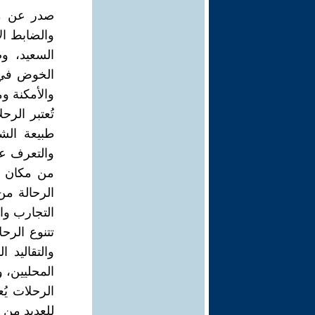
صدر عن مؤ
والضابط ال
الخوض في ت
والأمكنة وم
تُعتبر الر
طبيعة الش
والتعرف عل
من مكان إل
الرحالة م
التجارب وا
تتنوع الرح
والتقاليد 
المحليين، 
الرحلات يُ
للعديد من 