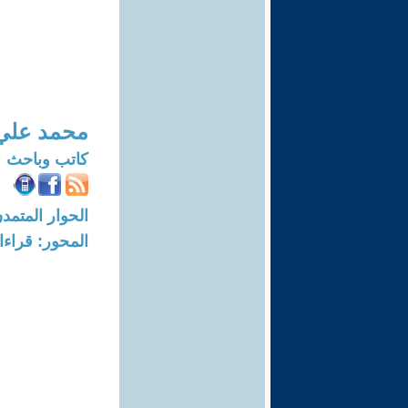
محمد علي 
كاتب وباحث
الحوار المتمدن-العدد: 8307 - 5
المحور: قراء