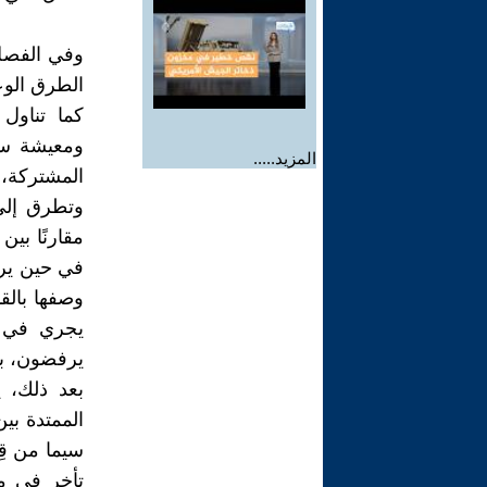
وفي الفصل
الطرق الوع
كما تناول
ومعيشة سكا
المزيد.....
المشتركة، 
وتطرق إلى
مقارنًا بي
في حين يرز
وصفها بالق
يجري في إي
يرفضون، ب
بعد ذلك، ي
الممتدة بي
سيما من قِ
تأخر في م