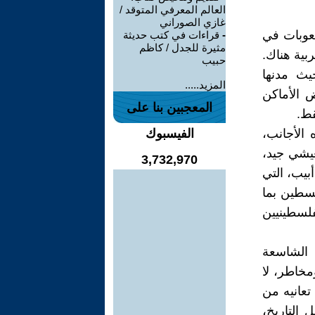
العالم المعرفي المتوقد /
غازي الصوراني
عوبات في
-
قراءات في كتب حديثة
مثيرة للجدل / كاظم
بية هناك.
حبيب
يث مدنها
المزيد.....
 الأماكن
المعجبين بنا على
قط.
الأجانب،
الفيسبوك
عيشي جيد،
3,732,970
بيب، التي
لسطين بما
لسطينيين
 الشاسعة
مخاطر، لا
تعانيه من
التاريخ،