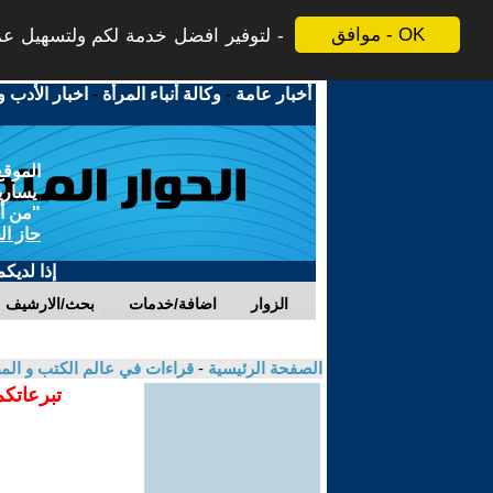
موافق - OK
لتوفير افضل خدمة لكم ولتسهيل عملي
أخبار عامة
-
وكالة أنباء المرأة
-
اخبار الأدب و
الموقع
يسارية
"من أج
حاز ال
إذا لديك
الزوار
اضافة/خدمات
بحث/الارشيف
الصفحة الرئيسية
-
قراءات في عالم الكتب و ال
تبرعاتكم