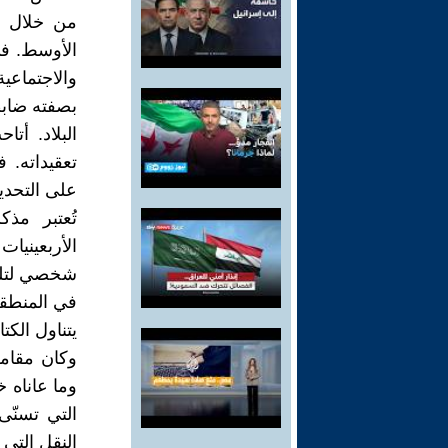
من خلال مذ
الأوسط. في
والاجتماعية
بصفته ضابط
البلاد. أت
تعقيداته. 
على التحدي
تُعتبر مذ
الأربعيني
شخصي لتلك 
في المنطقة
يتناول الك
وكان مقام
وما عاناه 
التي تسنّى
النقل التي 