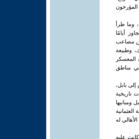
 المؤرخون
، وما طرأ
وز أيامًا
 من مصاعب
، وطبيعة
 المعسكر
في مناطق
إلى بابل،
ت تاريخية
ل ومبانيها
 العثمانية
لأهالي له
كانت عليه