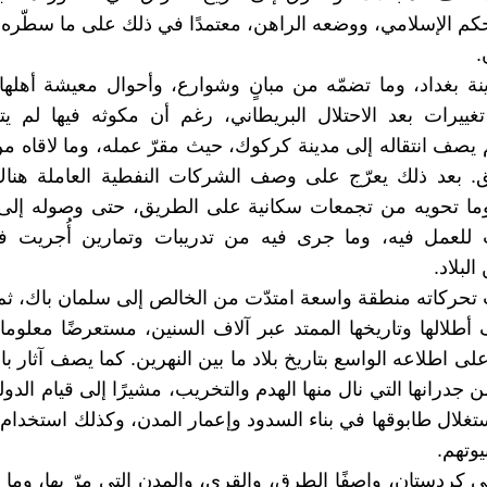
كم الإسلامي، ووضعه الراهن، معتمدًا في ذلك على ما سطّره
.
 بغداد، وما تضمّه من مبانٍ وشوارع، وأحوال معيشة أهلها
غييرات بعد الاحتلال البريطاني، رغم أن مكوثه فيها لم يتجا
 يصف انتقاله إلى مدينة كركوك، حيث مقرّ عمله، وما لاقاه
. بعد ذلك يعرّج على وصف الشركات النفطية العاملة هناك
وما تحويه من تجمعات سكانية على الطريق، حتى وصوله إلى
ب للعمل فيه، وما جرى فيه من تدريبات وتمارين أُجريت 
لبلاد.
حركاته منطقة واسعة امتدّت من الخالص إلى سلمان باك، ثم 
لالها وتاريخها الممتد عبر آلاف السنين، مستعرضًا معلوما
على اطلاعه الواسع بتاريخ بلاد ما بين النهرين. كما يصف آثار باب
ن جدرانها التي نال منها الهدم والتخريب، مشيرًا إلى قيام الدولة
تغلال طابوقها في بناء السدود وإعمار المدن، وكذلك استخدام ا
وتهم.
ى كردستان، واصفًا الطرق، والقرى، والمدن التي مرّ بها، وما 