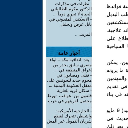
-
نظرات في مذكرات
ة فوائدها
الدكتور مكرم الطالباني
طب البديل
الحياة لا تجري دوماً ...
-
الاسكندر المقدوني في
مستكشفين
بابل عرض وتحليل
ئد علاجية.
المزيد.....
طلاع على
السياحية
أخبار عامة
-
بعد -اتفاقية مكة-.. لواء
ين، يمكن
مصري سابق يحذر من
 ما يرونه
إغراق المنطقة في ...
-
قتلى ومصابون في
والمهتمين
هجوم جديد للحوثيين على
معقل الحكومة اليمنية ...
في تقديم
-
سكان قرية بلغارية
 في بناء
قلقون من -عواقب- تورط
محتمل لقريتهم في حرب
...
والرحلة التي نحن بصدد عرضها قام بها (ريتشارد جورج آدامز) من مواليد( 9 مايو
-
الخارجية الأمريكية:
واشنطن تتحرك لقطع
ريخ الحديث في
شريان التمويل غير المش
، بعد ذلك
...