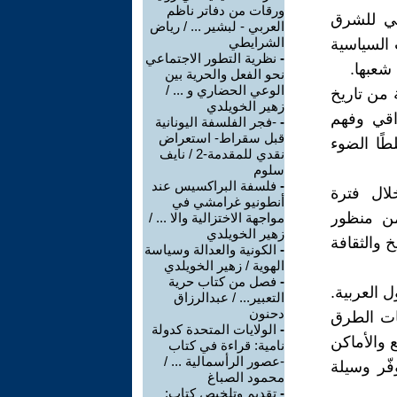
ورقات من دفاتر ناظم
افي للشرق
العربي - لبشير ... / رياض
الشرايطي
 السياسية
-
نظرية التطور الاجتماعي
 شعبها.
نحو الفعل والحرية بين
الوعي الحضاري و ... /
 من تاريخ
زهير الخويلدي
راقي وفهم
-
-فجر الفلسفة اليونانية
قبل سقراط- استعراض
طًا الضوء
نقدي للمقدمة-2 / نايف
سلوم
-
فلسفة البراكسيس عند
لال فترة
أنطونيو غرامشي في
من منظور
مواجهة الاختزالية والا ... /
زهير الخويلدي
 والثقافة
-
الكونية والعدالة وسياسة
الهوية / زهير الخويلدي
-
فصل من كتاب حرية
 العربية.
التعبير... / عبدالرزاق
دحنون
ات الطرق
-
الولايات المتحدة كدولة
 والأماكن
نامية: قراءة في كتاب
-عصور الرأسمالية ... /
فّر وسيلة
محمود الصباغ
-
تقديم وتلخيص كتاب: