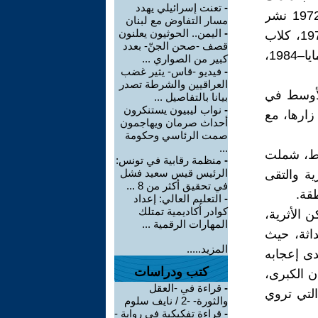
-
تعنت إسرائيلي يهدد
أكمل دراسته ومن ثم انضم إلى الخدمة المدنية البريطانية، وفي عام 1972 نشر
مسار التفاوض مع لبنان
-
اليمن.. الحوثيون يعلنون
روايته( تل وورترشيب داون)، ثم صدرت له الروايات التالية: شارديك–1974، كلاب
قصف -صحن الجنّ- بعدد
الطاعون-1977، قط السفينة–1977، الفتاة في الأرجوحة–1980، مايا–1984،
كبير من الصواري ...
-
فيديو -قاس- يثير غضب
العراقيين والشرطة تصدر
الأوسط في
بيانا بالتفاصيل ...
-
نواب ليبيون يستنكرون
ي زارها، مع
أحداث صرمان ويهاجمون
صمت الرئاسي وحكومة
...
أوسط، شملت
-
منظمة رقابية في تونس:
الرئيس قيس سعيد فشل
ية والتقى
في تحقيق أكثر من 8 ...
طقة.
-
التعليم العالي: إعداد
كوادر أكاديمية تمتلك
 الأثرية،
المهارات الرقمية ...
داثة، حيث
المزيد.....
دى إعجابه
كتب ودراسات
ن الكبرى،
-
قراءة في -العقل
التي تروي
والثورة- -2 / نايف سلوم
-
قراءة تفكيكية في رواية -