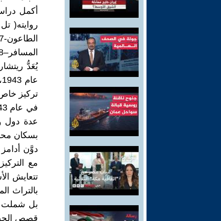
المسافر–1988. وكتب أخرى.
يُعَدُّ ريت
ع
تركيز خاص 
عدة دول وم
بسكان محليي
دوَّن أدامز
مع التركيز
تتعايش الأس
بالتراث الم
بل شملت أيض
قصص الحضا