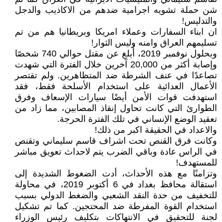
شن حملة تشويه اجرامية ضدهم من الاكاذيب والدجل
والتدليس!
ان ابناء السفارات وعملاء امريكا وبريطانيا هم من تم
تسليمهم العراق وامنه وليس الثوار!
وبحلول نوفمبر 2019، أُبلغ عن مقتل حوالي 740 شخصًا
وإصابة أكثر من 20,000 آخرين خلال الفترة التي شهدت
تصاعدًا في عنف الشرطة ضد المتظاهرين. ولم تقتصر
الأعمال العدائية على استخدام الأسلحة فقط، فقد
استهدفت قوات الأمن أيضًا سيارات الإسعاف وفرق
الطوارئ التي كانت تحاول إنقاذ المصابين، مما زاد من
تعقيد الوضع الإنساني في تلك الفترة الحرجة.
والاعداد في الحقيقة اكبر من ذلك!
وكانت فرق القنص تحت اشراف قاسم سليماني وتقنص
في الراس عادة وباقي الضرب يتم لاحداث تعويق مباشر
للمستهدف!
وتزامنًا مع هذه الأحداث، أدت الضغوط الشديدة إلى
استقالة محافظ بغداد في 6 أكتوبر 2019، في محاولة
للتخفيف من حدة النقد الشعبي والضغط الدولي بسبب
استخدام القوة المفرطة ضد المحتجين. كما تم تشكيل
لجنة للتحقيق في الانتهاكات بتكليف رئيس الوزراء