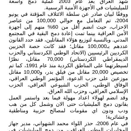
شهد العراق بعد عام 2003 عملية دمج واسعة
للميليشيات في الأجهزة الأمنية الرسمية.
ووفقًا لبيان صادر عن سلطة الائتلاف المؤقتة في يونيو
2004، تم التعامل مع حوالي 100,000 من عناصر
الاحزاب، حيث انضم أقل من 60% منهم إلى أجهزة
الأمن العراقية بينما تمت إعادة دمج البقية في المجتمع
المدني. وبالنسبة لتوزيع هؤلاء المقاتلين، فقد حدد القانون
عددهم بـ100,000 مقاتل؛ فقد كانت حصة الحزبين
الكرديين الرئيسيين (الاتحاد الوطني الكردستاني والحزب
الديمقراطي الكردستاني) 70,000 مقاتل، نظرًا
لسيطرتهما على المناطق الكردية منذ عام 1991، كما تم
تخصيص 20,000 مقاتل من فيلق بدر، و10,000 مقاتل
موزعين على حزب الدعوة، المؤتمر الوطني العراقي،
الوفاق الوطني، الحزب الشيوعي العراقي، الحزب
الإسلامي العراقي، وحزب الله العراق.
وقد انضم لهولاء اعداد مهولة فيما بعد واستمر العمل
بقانون دمج المليشيات حتى الان وشمل كل من هب
ودب ودون اي مقومات لمصالح حزبية ومناطقية
وعشائرية!
في عام 2006، حذر اللواء محمد الشهواني، مدير جهاز
المخابرات الوطني العراقي، من دمج الميليشيات في