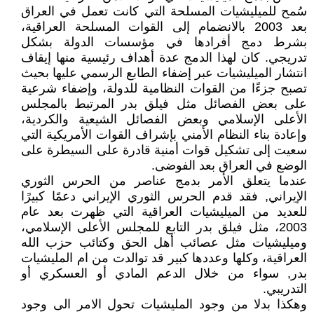
سُمح للميليشيات المسلحة التي كانت تعمل في العراق
بعد 2003 بالانضمام إلى القوات المسلحة العراقية،
بشرط دمج أفرادها في مؤسسات الدولة بشكل
تدريجي. كان لهذا الدمج عدة أهداف رئيسية منها إيقاف
انتشار الميليشيات عبر إضفاء الطابع الرسمي عليها بحيث
تصبح جزءًا من القوات النظامية للدولة، وإضفاء شرعية
على بعض الفصائل مثل فيلق بدر المرتبط بالمجلس
الأعلى الإسلامي وبعض الفصائل الشيعية والكردية،
وإعادة بناء النظام الأمني بإشراف القوات الأمريكية التي
سعيت إلى تشكيل قوات أمنية قادرة على السيطرة على
الوضع في العراق بعد الفوضى.
عندما يتعلق الأمر بدمج عناصر من الحرس الثوري
الإيراني, فقد قدم الحرس الثوري الإيراني دعمًا كبيرًا
للعديد من الميليشيات العراقية التي ظهرت بعد عام
2003، مثل فيلق بدر التابع للمجلس الأعلى الإسلامي،
وميليشيات مثل عصائب أهل الحق وكتائب حزب الله
العراقية، وكلها وعددها كبير قد توالدت من ام المليشيات
بدر, سواء من خلال الدعم المادي أو العسكري أو
التدريبي.
وهكذا بدلا من وجود المليشيات تحول الامر الى وجود