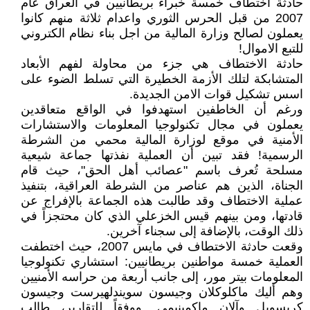
حادثة اختطاف خمسة خبراء بريطانيين في العراق عام
2007 من قبل الحرس الثوري واعدام ثلاثة منهم كانوا
يعملون لصالح وزارة المالية من اجل بناء نظام الكتروني
للتبع الاموال!
حادثة الاختطاف هي جزء من محاولة لفهم الأبعاد
المتشابكة لتلك الأزمة الخطيرة التي تسلط الضوء على
اسس تشكيل قوات الامن الجديدة.
ورغم أن الخاطفين استهدفوا في الواقع متعاقدين
يعملون في مجال تكنولوجيا المعلومات والاستشارات
الأمنية في موقع لوزارة المالية محمي من الشرطة
الرسمية! فقد تبين أن العملية نفذتها جماعة شيعية
مسلحة تُعرف باسم "عصائب أهل الحق"، حيث قام
الجناة، الذين هم عناصر من الشرطة العراقية، بتنفيذ
عملية الاختطاف وقد طالبت هذه الجماعة بالإفراج عن
قادتها، ومن بينهم قيس الخزعلي الذي كان محتجزاً في
ذلك الوقت، بالإضافة إلى سجناء آخرين.
وقعت حادثة الاختطاف في مايس 2007، حيث اختطفت
العملية خمسة مواطنين بريطانيين: استشاري تكنولوجيا
المعلومات بيتر مور، إلى جانب أربعة من حراسه الأمنيين
وهم أليك ماكلوكلان وجيسون سويندلهيرست وجيسون
كريسويل وآلان ماكمينيمي. ووفقاً للتقارير، طالب