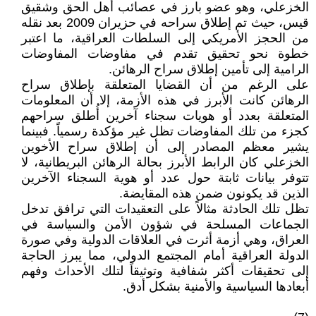
الخزعلي، وهو عضو بارز في عصائب أهل الحق وشقيق
قيس، حيث تم إطلاق سراحه في حزيران 2009 بعد نقله
من الحجز الأمريكي إلى السلطات العراقية، ما اعتبر
خطوة نحو تحقيق تقدم في مفاوضات المفاوضات
الرامية إلى تأمين إطلاق سراح الرهائن.
على الرغم من أن القضايا المتعلقة بإطلاق سراح
الرهائن كانت الأبرز في هذه الأزمة، إلا أن المعلومات
المتعلقة بعدد أو هويات سجناء آخرين أُطلق سراحهم
كجزء من تلك المفاوضات تظل غير مؤكدة رسمياً. فبينما
يشير معظم المصادر إلى أن إطلاق سراح الأخوين
الخزعلي كان الرابط الأبرز بحالة الرهائن البريطانية، لا
تتوفر بيانات ثابتة حول عدد أو هوية السجناء الآخرين
الذين قد يكونون ضمن هذه المقايضة.
تظل تلك الحادثة مثالاً على التعقيدات التي ترافق تدخل
الجماعات المسلحة في شؤون الأمن والسياسة في
العراق، وهي أزمة أثرت في العلاقات الدولية وفي صورة
الدولة العراقية أمام المجتمع الدولي، مما يبرز الحاجة
إلى تحقيقات أكثر شفافية وتوثيقاً لتلك الأحداث وفهم
أبعادها السياسية والأمنية بشكل أدق.