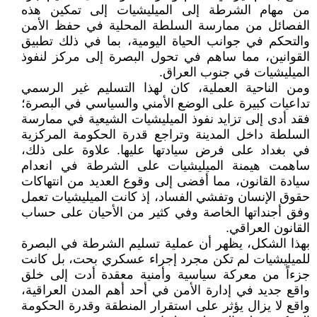
من مهام الشرطة إلى الميليشيات إلى تمكين هذه
الفصائل من ممارسة السلطة المحلية في حفظ الأمن
والتحكم في جوانب الحياة اليومية، بما في ذلك تطبيق
القوانين، مما ساهم في تحول البصرة إلى مركز لنفوذ
الميليشيات في جنوب العراق.
ومن الناحية العملية، كان لهذا التسليم غير الرسمي
تداعيات كبيرة على الوضع الأمني والسياسي في البصرة؛
فقد أدى إلى تزايد نفوذ الميليشيات الشيعية في ممارسة
السلطة داخل المدينة وتراجع قدرة الحكومة المركزية
في بغداد على فرض سيادتها عليها. علاوة على ذلك،
ساهمت هيمنة الميليشيات على الشرطة في انعدام
سيادة القانون، مما أفضى إلى وقوع العديد من انتهاكات
حقوق الإنسان وتفشي الفساد، إذ كانت الميليشيات تعمل
وفق أجنداتها الخاصة وفي كثير من الأحيان على حساب
القانون العراقي.
بهذا الشكل، يظهر أن عملية تسليم الشرطة في البصرة
للميليشيات لم تكن مجرد إجراء عسكري بحت، بل كانت
جزءاً من معركة سياسية وأمنية معقدة أدت إلى خلق
واقع جديد في إدارة الأمن في أحد أهم المدن العراقية،
واقع لا يزال يؤثر على استقرار المنطقة وقدرة الحكومة