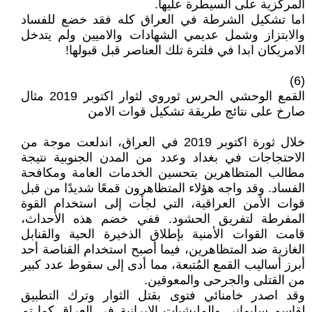
المركزية على السيطرة عليها.
اما تشكيل الشرطة في العراق كله فقد خضع للفساد
والابتزاز وشمل عديمي الشهادات والاميين ولم يتدخل
الامريكان ابدا في فلترة تلك العناصر قبل قبولها!
(6)
القمع الوحشي الحرس ثوروي لثوار اكتوبر 2019 مثال
صارخ على نتائج طريقة تشكيل قوات الامن
خلال ثورة اكتوبر 2019 في العراق، اندلعت موجة من
الاحتجاجات في بغداد وعدد من المدن الجنوبية نتيجة
مطالب المتظاهرين بتحسين الخدمات العامة ومكافحة
الفساد. وقد واجه هؤلاء المتظاهرون قمعًا شديدًا من قبل
قوات الأمن العراقية، التي لجأت إلى استخدام القوة
المفرطة لتفريق الحشود. ففي خضم هذه الأحداث،
قامت القوات الأمنية بإطلاق الذخيرة الحية والقنابل
الغازية ضد المتظاهرين، فيما أصبح استخدام القناصة أحد
أبرز أساليب القمع المُتبعة، مما أدى إلى سقوط عدد كبير
من القتلى والجرحى والمعوقين.
وقد اصدر خامنائي فتوى بقتل الثوار وترك التطبيق
لقاسم سليماني والمليشيات الايرانية في العراق كما تم