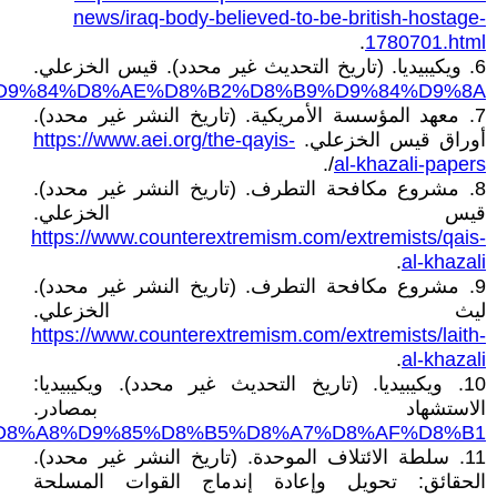
news/iraq-body-believed-to-be-british-hostage-
.
1780701.html
6. ويكيبيديا. (تاريخ التحديث غير محدد). قيس الخزعلي.
D8%A7%D9%84%D8%AE%D8%B2%D8%B9%D9%84%D9%8A
7. معهد المؤسسة الأمريكية. (تاريخ النشر غير محدد).
أوراق قيس الخزعلي.
https://www.aei.org/the-qayis-
/.
al-khazali-papers
8. مشروع مكافحة التطرف. (تاريخ النشر غير محدد).
قيس الخزعلي.
https://www.counterextremism.com/extremists/qais-
.
al-khazali
9. مشروع مكافحة التطرف. (تاريخ النشر غير محدد).
ليث الخزعلي.
https://www.counterextremism.com/extremists/laith-
.
al-khazali
10. ويكيبيديا. (تاريخ التحديث غير محدد). ويكيبيديا:
الاستشهاد بمصادر.
F_%D8%A8%D9%85%D8%B5%D8%A7%D8%AF%D8%B1
11. سلطة الائتلاف الموحدة. (تاريخ النشر غير محدد).
الحقائق: تحويل وإعادة إندماج القوات المسلحة