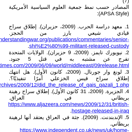
(7)
المصادر حسب نمط جمعية العلوم السياسية الأمريكية
(APSA Style):
1. معهد دراسة الحرب. (2009، حزيران). إطلاق سراح
قيادي شيعي بارز من الحجز.
nderstandingwar.org/publications/commentaries/senior-
.
shi%E2%80%99-militant-released-custody
2. نيويورك تايمز. (2009، 9 حزيران). الولايات المتحدة
تفرج عن مشتبه به في قتل 5 جنود.
times.com/2009/06/09/world/middleeast/09release.html
3. لونغ وار جورنال. (2009، كانون الأول). هل انتهك
إطلاق سراح قيس الخزعلي أمرًا تنفيذيًا؟.
archives/2009/12/did_the_release_of_qais_qazali_1.php
4. الجزيرة. (2009، 31 كانون الأول). إطلاق سراح رهينة
بريطاني في العراق.
https://www.aljazeera.com/news/2009/12/31/british-
.
hostage-released-in-iraq
5. الإندبندنت. (2009). جثة في العراق يعتقد أنها لرهينة
بريطاني.
https://www.independent.co.uk/news/uk/home-