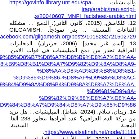
والمليشيات.
https://govinfo.library.unt.edu/cpa-
iraq/arabic/tran-script-
.
s/20040607_MNFI_factsheet-arabic.html
12. كلكامش. (2015، كانون الثاني). الدمج … مشكلة
القناعات المسبقة .. بدر نموذجاً. GILGAMISH.
.facebook.com/gilgamesh.org/posts/1015282721502729
13. [اسم غير محدد]. (2006، حزيران). المخابرات
العراقية تحذر من دمج الميليشيات في قوات الامن.
D9%84%D9%85%D8%B7%D8%A7%D8%B9%D8%A7%D8%AA-
8%B9%D8%B1%D8%A7%D9%82%D9%8A%D8%A9-
%D8%AA%D8%AD%D8%B8%D8%B1-
%D9%85%D9%86-%D8%AF%D9%85%D8%AC-
9%84%D9%8A%D8%B4%D9%8A%D8%A7%D8%AA-
%D9%81%D9%8A-
%D9%82%D9%88%D8%A7%D8%AA-
D9%84%D8%A7%D9%84%D8%A7%D9%85%D9%86
14. زيدان، سلام. (2024، شباط). الميليشيات… هل تزيد
من بركة الدم العراقي؟ عدد أفرادها يتجاوز 238 ألفا.
المجلة - السفينة.
.
https://www.alsafinah.net/node/11111