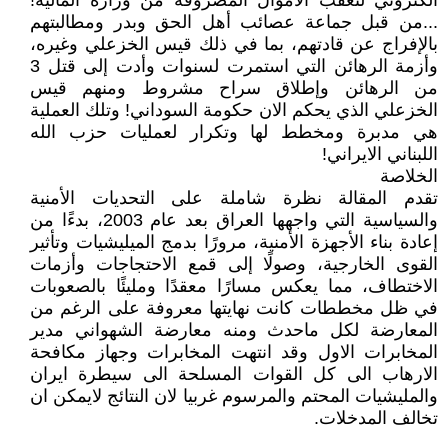
الكتروني لتعقب الاموال المصروفة من وزارة المالية!
...من قبل جماعة عصائب أهل الحق وبدر ومطالبتهم
بالإفراج عن قادتهم، بما في ذلك قيس الخزعلي وغيره،
وأزمة الرهائن التي استمرت لسنوات وأدت إلى قتل 3
من الرهائن وإطلاق سراح مشروط ومنهم قيس
الخزعلي الذي يحكم الان حكومة السوداني! وتلك العملية
هي مدبرة ومخطط لها وتكرار لعمليات حزب الله
اللبناني الايراني!
الخلاصة
تقدم المقالة نظرة شاملة على التحديات الأمنية
والسياسية التي واجهها العراق بعد عام 2003، بدءًا من
إعادة بناء الأجهزة الأمنية، مرورًا بدمج الميليشيات وتأثير
القوى الخارجية، وصولًا إلى قمع الاحتجاجات وأزمات
الاختطاف، مما يعكس مسارًا معقدًا ومليئًا بالصعوبات
في ظل مخططات كانت نهايتها معروفة على الرغم من
المعارضة لكل ماحدث ومنه معارضة الشهواني مدير
المخابرات الاول وقد انتهت المخابرات وجهاز مكافحة
الارهاب الى كل القوات المسلحة الى سيطرة ايران
والمليشيات المحتم والمرسوم غربيا لان النتائج لايمكن ان
تخالف المدخلات.