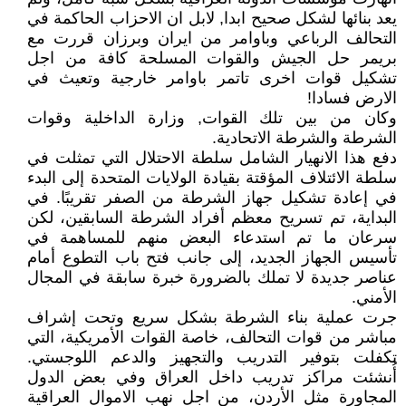
يعد بنائها لشكل صحيح ابدا, لابل ان الاحزاب الحاكمة في
التحالف الرباعي وباوامر من ايران وبرزان قررت مع
بريمر حل الجيش والقوات المسلحة كافة من اجل
تشكيل قوات اخرى تاتمر باوامر خارجية وتعيث في
الارض فسادا!
وكان من بين تلك القوات, وزارة الداخلية وقوات
الشرطة والشرطة الاتحادية.
دفع هذا الانهيار الشامل سلطة الاحتلال التي تمثلت في
سلطة الائتلاف المؤقتة بقيادة الولايات المتحدة إلى البدء
في إعادة تشكيل جهاز الشرطة من الصفر تقريبًا. في
البداية، تم تسريح معظم أفراد الشرطة السابقين، لكن
سرعان ما تم استدعاء البعض منهم للمساهمة في
تأسيس الجهاز الجديد، إلى جانب فتح باب التطوع أمام
عناصر جديدة لا تملك بالضرورة خبرة سابقة في المجال
الأمني.
جرت عملية بناء الشرطة بشكل سريع وتحت إشراف
مباشر من قوات التحالف، خاصة القوات الأمريكية، التي
تكفلت بتوفير التدريب والتجهيز والدعم اللوجستي.
أُنشئت مراكز تدريب داخل العراق وفي بعض الدول
المجاورة مثل الأردن، من اجل نهب الاموال العراقية