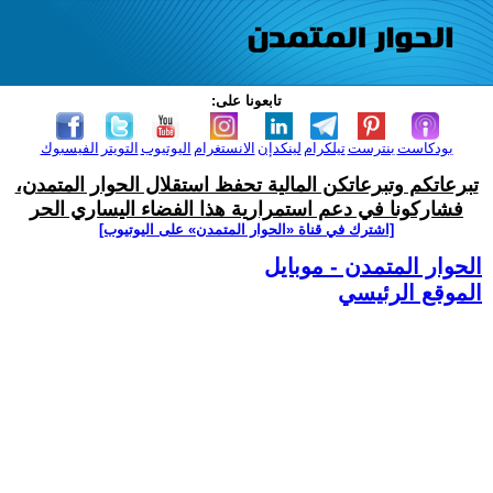
تابعونا على:
بودكاست
بنترست
تيلكرام
لينكدإن
الانستغرام
اليوتيوب
التويتر
الفيسبوك
تبرعاتكم وتبرعاتكن المالية تحفظ استقلال الحوار المتمدن،
فشاركونا في دعم استمرارية هذا الفضاء اليساري الحر
[اشترك في قناة ‫«الحوار المتمدن» على اليوتيوب]
الحوار المتمدن - موبايل
الموقع الرئيسي