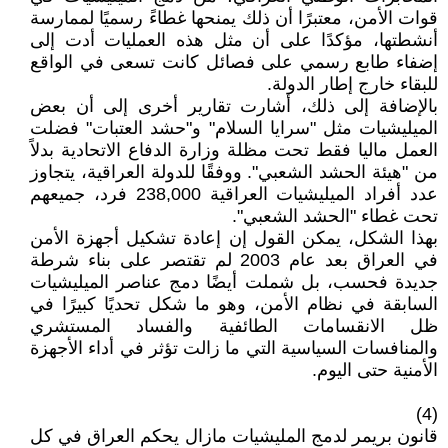
قوات الأمن، معتبرًا أن ذلك يمنحها غطاءً رسميًا لممارسة
أنشطتها، مؤكدًا على أن مثل هذه العمليات أدت إلى
إضفاء طابع رسمي على فصائل كانت تسعى في الواقع
للبقاء خارج إطار الدولة.
بالإضافة إلى ذلك، أشارت تقارير أخرى إلى أن بعض
الميليشيات مثل "سرايا السلام" و"حشد العتبات" فضلت
العمل ماليا فقط تحت مظلة وزارة الدفاع الاتحادية بدلاً
من "هيئة الحشد الشعبي". ووفقًا للدولة العراقية، يتجاوز
عدد أفراد الميليشيات العراقية 238,000 فرد، جميعهم
تحت غطاء "الحشد الشعبي".
بهذا الشكل، يمكن القول إن إعادة تشكيل أجهزة الأمن
في العراق بعد عام 2003 لم تقتصر على بناء شرطة
جديدة فحسب، بل شملت أيضًا دمج عناصر الميليشيات
السابقة في نظام الأمن، وهو ما شكل تحديًا كبيرًا في
ظل الانقسامات الطائفية والفساد المستشري
والمنافسات السياسية التي ما زالت تؤثر في أداء الأجهزة
الأمنية حتى اليوم.
(4)
قانون بريمر لدمج المليشيات مازال يحكم العراق في كل