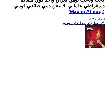
ديمقراطي علماني بلا عفن ديني طائفي قومي
(Maxim Al-iraqi)
2025 / 4 / 8
الإستعمار وتجارب التحرّر الوطني