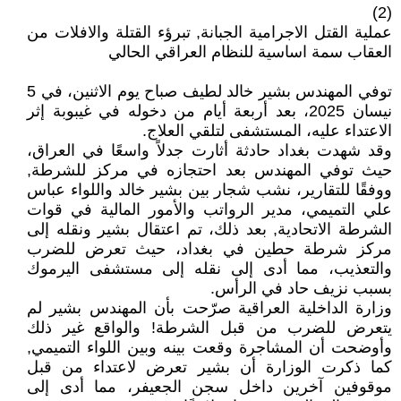
(2)
عملية القتل الاجرامية الجبانة, تبرؤء القتلة والافلات من
العقاب سمة اساسية للنظام العراقي الحالي
توفي المهندس بشير خالد لطيف صباح يوم الاثنين، في 5
نيسان 2025، بعد أربعة أيام من دخوله في غيبوبة إثر
الاعتداء عليه، المستشفى لتلقي العلاج.
وقد شهدت بغداد حادثة أثارت جدلاً واسعًا في العراق،
حيث توفي المهندس بعد احتجازه في مركز للشرطة,
ووفقًا للتقارير، نشب شجار بين بشير خالد واللواء عباس
علي التميمي، مدير الرواتب والأمور المالية في قوات
الشرطة الاتحادية, بعد ذلك، تم اعتقال بشير ونقله إلى
مركز شرطة حطين في بغداد، حيث تعرض للضرب
والتعذيب، مما أدى إلى نقله إلى مستشفى اليرموك
بسبب نزيف حاد في الرأس.
وزارة الداخلية العراقية صرّحت بأن المهندس بشير لم
يتعرض للضرب من قبل الشرطة! والواقع غير ذلك
وأوضحت أن المشاجرة وقعت بينه وبين اللواء التميمي,
كما ذكرت الوزارة أن بشير تعرض لاعتداء من قبل
موقوفين آخرين داخل سجن الجعيفر، مما أدى إلى