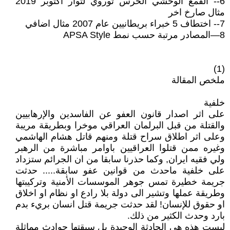
6-- القمع الوحشي الحرس ثوروي لثوار اكتوبر 2019
مثال صارخ اخر
7-- اختطاف 5 خبراء بريطانيين عام 2007 مثال اضافي
8—المصادر مرتبة حسب نمط APSA Style
(1)
ملخص المقالة
خلفية
على اثر اصدار قانون العفو عن الفاسدين والإرهابيين
والقتلة من قبل البرلمان العراقي موخرا وبطريقة مريبة
وعلى اثر اطلاق سراح قتلة ومنهم قاتل هشام الهاشمي
وغيره ممن قتلوا العراقيين باوامر مباشرة من الرهبر
ولي فقيه ايران, وكما حذرنا سابقا من ان الجرائم ستزداد
على خلفية ماحدث من قوانين عفو سابقة..... حدثت
جريمة خطيرة تمس جوهر الموسسات الأمنية وتركيبتها
وطريقة عملها وتشير الى دولة بلا رادع او نظام او اخلاق
او حقوق للإنسان! لقد حدثت جريمة قتل انسان بريء بدم
بارد وحدث الكثير من ذلك.
ليست هذه هي الحادثة الوحيدة بل سبقتها حوادث مماثلة