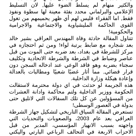
والكثير منهام لم يسلط الضوء عليها, لان التسليط
الإعلامي والبرلماني محدد بفئة معينة لها سطوة ونفوذ
فقط, اما الفقراء فليس لهم أي ظهر يحميمهم من تغول
القوى الحاكمة المليشياوية والاجتماعية والاجرامية
والحكومية!
تتناول المقالة حادثة وفاة المهندس العراقي بشير خالد
بعد شجاره مع ضابط برتبة لواء! ومن ثم احتجازه في
مركز للشرطة في بغداد، بعد ضربه حتى الموت من قبل
عناصر وضباط في الشرطة والشرطة الاتحادية وتكليف
سجناء بضربه وهو فاقد الوعي عند ادخاله السجن دون
قرار قضائي, مما أثار غضبًا شعبيًا ومطالبات بالعدالة
وإعادة هيكلة وزارة الداخلية.
هذه الجريمة لو حدثت في اي دولة محترمة لاستقالت
الحكومة ووزير الداخلية ولتم محاكمة وادانة العشرات
من المسؤولين عن كل تلك السفالات التي لاتليق حتى
بدولة في العصور الوسطى!
تستعرض المقالة السياق التاريخي لتشكيل جهاز الشرطة
العراقي بعد عام 2003، والصعوبات والتحديات التي
واجهته بسبب الانهيار المؤسسي، المدبر من قبل
الاحزاب الاربعة في التحالف الرباعي البارتي واليكتي