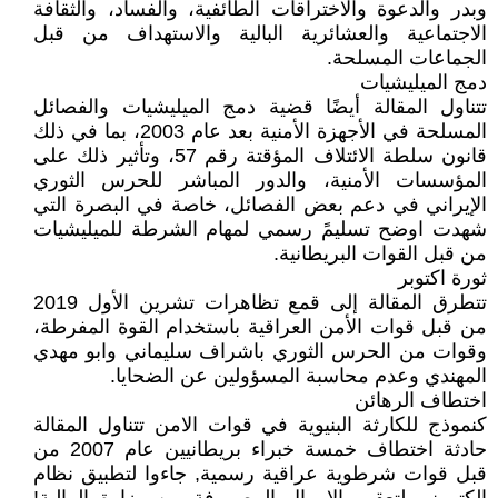
وبدر والدعوة والاختراقات الطائفية، والفساد، والثقافة
الاجتماعية والعشائرية البالية والاستهداف من قبل
الجماعات المسلحة.
دمج الميليشيات
تتناول المقالة أيضًا قضية دمج الميليشيات والفصائل
المسلحة في الأجهزة الأمنية بعد عام 2003، بما في ذلك
قانون سلطة الائتلاف المؤقتة رقم 57، وتأثير ذلك على
المؤسسات الأمنية، والدور المباشر للحرس الثوري
الإيراني في دعم بعض الفصائل، خاصة في البصرة التي
شهدت اوضح تسليمً رسمي لمهام الشرطة للميليشيات
من قبل القوات البريطانية.
ثورة اكتوبر
تتطرق المقالة إلى قمع تظاهرات تشرين الأول 2019
من قبل قوات الأمن العراقية باستخدام القوة المفرطة،
وقوات من الحرس الثوري باشراف سليماني وابو مهدي
المهندي وعدم محاسبة المسؤولين عن الضحايا.
اختطاف الرهائن
كنموذج للكارثة البنيوية في قوات الامن تتناول المقالة
حادثة اختطاف خمسة خبراء بريطانيين عام 2007 من
قبل قوات شرطوية عراقية رسمية, جاءوا لتطبيق نظام