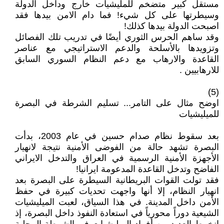
مستقل كبير متضخم للمليشيات خارج وداخل الدولة
وسيطرتها على كل شيء! فما دام الامن بيدها فقد
اصبحت الدولة بيدها كذلك!
وقد ساهم الحرس الثوري أيضًا في تدريب تلك الفصائل
وتزويدها بالأسلحة والدعم الاستراتيجي مع عناصر
القاعدة والارهاب مع دعم النظام السوري السابق
للارهابيين .
(5)
اوضح مثال على التامر... تسليم الشرطة في البصرة
للميليشيات
بعد سقوط نظام صدام حسين في عام 2003، بدأت
البصرة تشهد حالة من الفوضى الأمنية نتيجة لانهيار
الأجهزة الأمنية الرسمية في العراق والتدخل الايراني
الفاضح وتدخل القاعدة المدعومة ايرانيا!
فقد تولت القوات البريطانية السيطرة على البصرة بعد
انهيار النظام، إلا أنها واجهت تحديات كبيرة في حفظ
الأمن داخل المدينة. في هذا السياق، لعبت الميليشيات
الشيعية دوراً محورياً في استعادة النفوذ داخل البصرة، إذ