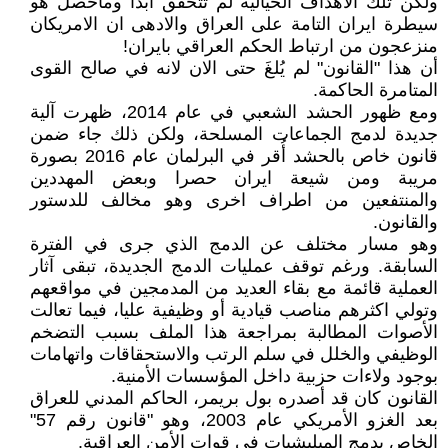
ولكن تلك الاهداف الخيالية لم تتحقق ابدا وماحصل هو
سيطرة ايران التامة على العراق والادهى ان الامريكان
منزعجون من ارتباط الحكم العراقي بايران!
أن هذا "القانون" لم يُلغَ حتى الان لانه في صالح القوى
المتامرة الحاكمة.
ومع ظهور الحشد الشعبي في عام 2014، ظهرت آلية
جديدة لدمج الجماعات المسلحة، ولكن ذلك جاء ضمن
قانون خاص بالحشد أُقر في البرلمان عام 2016 بصورة
مريبة ومن شيعة ايران حصرا وبعض المهددين
والمنتفعين من اطراف اخرى وهو مخالف للدستور
والقانون.
وهو مسار مختلف عن الدمج الذي جرى في الفترة
السابقة. ورغم توقف عمليات الدمج الجديدة، تبقى آثار
العملية قائمة مع بقاء العديد من المدمجين في مواقعهم
وتولي اكثرهم مناصب قيادية أو وظيفية عليا، فيما تعالت
الأصوات المطالبة بمراجعة هذا الملف بسبب التضخم
الوظيفي والخلل في سلم الرتب والاستحقاقات واتهامات
بوجود ولاءات حزبية داخل المؤسسات الأمنية.
القانون كان قد أصدره بول بريمر، الحاكم المدني للعراق
بعد الغزو الأمريكي عام 2003، وهو "قانون رقم 57"
الخاص بدمج الميليشيات في قوات الأمن العراقية.