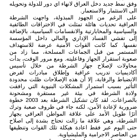
وفق نمط جديد دخل العراق لانهاء اي دور للدولة وتحويله
الى الاستثمار والاستعمار.
على الرغم من الجهود المبذولة، واجهت الشرطة
العراقية تحديات هائلة تمثلت في الاختراقات الطائفية
والسياسية والمخابارتية والانقسامات السياسية، بالإضافة
إلى تفشي الفساد الإداري والمالي داخل المؤسسة
نفسها. كما كانت القوات الأمنية عرضة للاستهداف
المستمر من قبل الجماعات المسلحة، مما زاد من
صعوبة استقرار الجهاز وفاعليته. ومع مرور الوقت، بدأت
محاولات لإصلاح جهاز الشرطة من خلال تأسيس
أكاديميات تدريب عراقية وإطلاق مبادرات لفرض
الانضباط والرقابة، إلا أن هذه الإصلاحات ظلت محدودة
التأثير بسبب استمرار المشكلات البنيوية التي رافقت
ولادة الشرطة في بيئة غير مستقرة ومشحونة
بالصراعات. لقد كان تشكيل الشرطة بعد 2003 خطوة
ضرورية لإعادة الأمن، لكنه جاء في ظروف صعبة وترك
أثرًا طويل الأمد على علاقة المواطن العراقي بجهاز
الشرطة، وهي علاقة ما زالت تحتاج بشدة إلى اصلاح
حتى اليوم عبر فقط اعادة هيكلة تلك القوات وتنظيفها
من العناصر الاجرامية والمليشياوية.