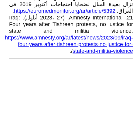
تزال بعيدة المنال لضحايا احتجاجات أكتوبر 2019 في
العراق.
https://euromedmonitor.org/ar/article/5392
.
21. Amnesty International. (2023، 27 أيلول). Iraq:
Four years after Tishreen protests, no justice for
state and militia violence.
https://www.amnesty.org/ar/latest/news/2023/09/iraq-
four-years-after-tishreen-protests-no-justice-for-
/.
state-and-militia-violence