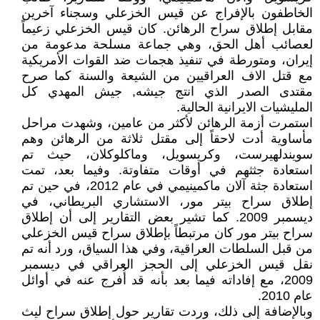
الخاطفون بالإفراج عن قيس الخزعلي وسجناء آخرين
مقابل إطلاق سراح الرهائن. كان قيس الخزعلي زعيماً
لعصائب أهل الحق، وهي جماعة مسلحة مدعومة من
إيران، ومتورطة في تنفيذ هجمات ضد القوات الأمريكية
مع قتل الاف العراقيين من الشيعة والسنة كما صرح
مقتدى الصدر الذي انتج جيشه, جيش المهدي كل
المليشيات الايرانية الحالية.
استمرت أزمة الرهائن لأكثر من عامين، وشهدت مراحل
مأساوية أدت لاحقاً إلى مقتل ثلاثة من الرهائن وهم
سويندلهيرست، وكريسويل، وماكلوكلان، حيث تم
استعادة جثثهم في أوقات متفاوتة. وفيما بعد، تمت
استعادة جثة آلان ماكمينيمي في عام 2012، في حين تم
إطلاق سراح بيتر مور، الاستشاري البريطاني، في
ديسمبر 2009. كما تشير بعض التقارير إلى أن إطلاق
سراح بيتر مور كان مرتبطاً بإطلاق سراح قيس الخزعلي
من قبل السلطات العراقية، وفي هذا السياق، ورد أنه تم
نقل قيس الخزعلي إلى الحجز العراقي في ديسمبر
2009، مع إفاداته فيما بعد بأنه قد أُفرج عنه في أوائل
عام 2010.
وبالإضافة إلى ذلك، وردت تقارير حول إطلاق سراح ليث