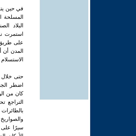
في حين يتر
المسلحة ال
البلاد الص
استمرت نح
على طريق 
المدن أن أ
الاستسلام أ
حتى خلال ه
اضطر الجنو
كان من ال
التراجع ت
بالطائرات
والصواريخ و
سيرًا على 