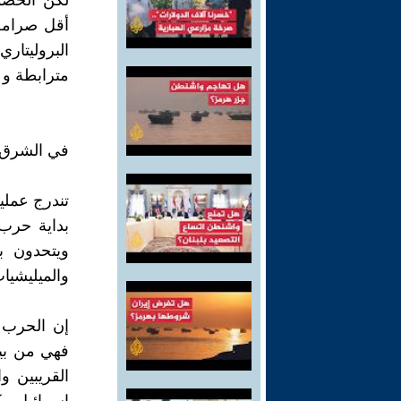
لكن الخضوع
أقل صرامة.
البروليتار
مترابطة و ت
في الشرق 
تندرج عملي
بداية حرب 
ويتحدون ب
والميليشيات
إن الحرب ف
فهي من بين
القريبين 