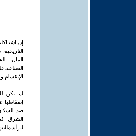
إن اشتباك
التاريخية،
المال، ا
الصناعة.ع
الإنقسام وا
لم يكن لل
إسقاطها عل
الشرق كما
للرأسماليين