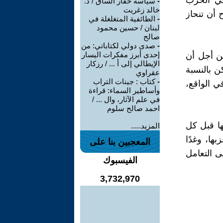
 في الحرب
-
سياسة حفار الساق / د.
خالد زغريت
 أن تنحاز
-
الطائفية المتغلغلة في
لبنان / حسين محمود
صالح
-
صدى دولي لكتاباتي: من
إحدى أبرز مفكرات اليسار
من أجل أن
الإيطالي إلى أ ... / رزكار
ن بالنسبة
عقراوي
-
كتاب : جينات التراب
ي الواقع،
وأساطير السماء: قراءة
في علم الآثار، وال ... /
احمد صالح سلوم
ها قبل كل
المزيد.....
بها، وغدًا
المعجبين بنا على
ى التعامل
الفيسبوك
3,732,970