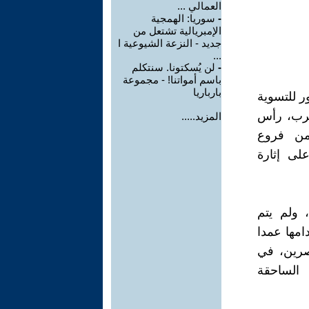
العمالي ...
-
سوريا: الهمجية
الإمبريالية تشتعل من
جديد - النزعة الشيوعية ا
...
-
لن يُسكتونا. سنتكلم
باسم أمواتنا! - مجموعة
بارباريا
 للتسوية
لحرب، رأس
المزيد.....
من فروع
لى إثارة
 ولم يتم
امها عمدا
ية منتصرين، في
 الساحقة