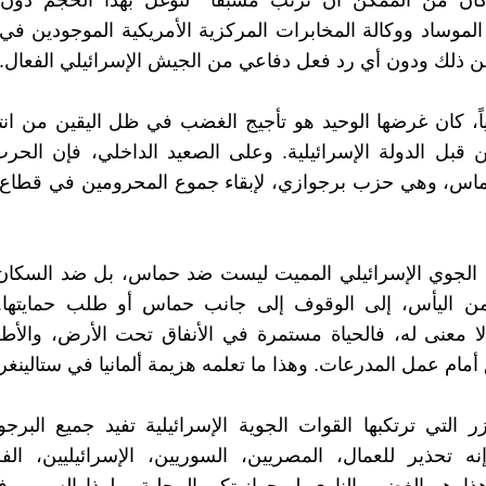
كان من الممكن أن ترتب مسبقا ً لتوغل بهذا الحجم دون
موساد ووكالة المخابرات المركزية الأمريكية الموجودين ف
 ذلك ودون أي رد فعل دفاعي من الجيش الإسرائيلي الفعال.
ً، كان غرضها الوحيد هو تأجيج الغضب في ظل اليقين من ان
بل الدولة الإسرائيلية. وعلى الصعيد الداخلي، فإن الحر
حماس، وهي حزب برجوازي، لإبقاء جموع المحرومين في قطاع
الجوي الإسرائيلي المميت ليست ضد حماس، بل ضد السكان،
ن اليأس، إلى الوقوف إلى جانب حماس أو طلب حمايتها
ا معنى له، فالحياة مستمرة في الأنفاق تحت الأرض، والأط
مام عمل المدرعات. وهذا ما تعلمه هزيمة ألمانيا في ستالينغرا
ر التي ترتكبها القوات الجوية الإسرائيلية تفيد جميع البرج
نه تحذير للعمال، المصريين، السوريين، الإسرائيليين، الف