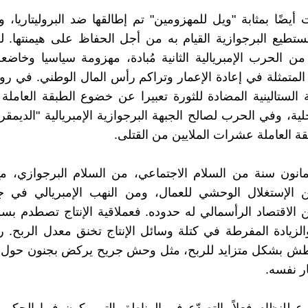
 أيضًا بمثابة "ويل للمهزومين" تم إطالقها ضد البروليتاريا، و
تستطيع البرجوازية القيام به من أجل الحفاظ على هيمنتها.
ا من الحرب الإمبريالية الثانية مُبادة، مهزومة سياسيا وخاضع
 المتمثلة في إعادة الإعمار وتراكم رأس المال الوطني. في رو
ة الستالينية المضادة للثورة تعبيرا عن خضوع الطبقة العاملة 
لية، وفي الحرب لصالح الجبهة البرجوازية الإمبريالية "الديمقر
ة العاملة عشرات الملايين من القتلى.
انون سنة من السلام الاجتماعي، من السلام البرجوازي، مع
ن الإستغلال الوحشي للعمال، ومن النهب الإمبريالي في جم
كن الاقتصاد الرأسمالي له حدوده. فعملاقية الإنتاج تصطدم ب
الزيادة المفرطة في كتلة وسائل الإنتاج تخنق معدل الربح. 
عطش بشكل متزايد للربح، مثل وحش جريح يركض بجنون حول ا
ر نفسه.