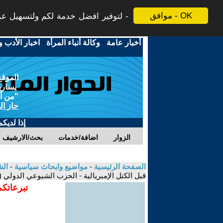
موافق - OK
لتوفير افضل خدمة لكم ولتسهيل عملي
أخبار عامة
-
وكالة أنباء المرأة
-
اخبار الأدب و
الموقع
يسارية
"من أج
حاز ال
إذا لديك
الزوار
اضافة/خدمات
بحث/الارشيف
الصفحة الرئيسية
-
مواضيع وابحاث سياسية
-
الش
قبل الكتل الإمبريالية - الحزب الشيوعي الدولي (
تبرعاتكم