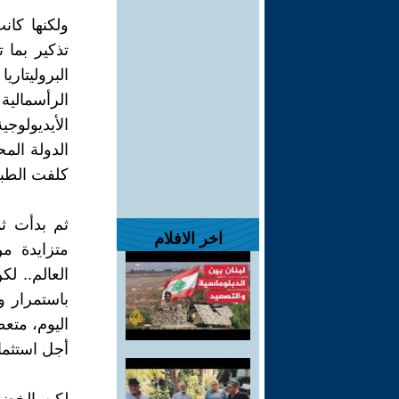
ولكنها كانت
تذكير بما 
البروليتاري
الرأسمالية
الأيديولوجي
الدولة المح
كلفت الطبق
ثم بدأت ثم
اخر الافلام
متزايدة م
العالم.. ل
باستمرار و
اليوم، مت
أجل استثما