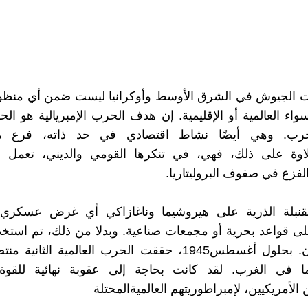
ات الجيوش في الشرق الأوسط وأوكرانيا ليست ضمن أي منظور
 سواء العالمية أو الإقليمية. إن هدف الحرب الإمبريالية هو ا
لحرب. وهي أيضًا نشاط اقتصادي في حد ذاته، فرع 
لاوة على ذلك، فهي، في تنكرها القومي والديني، تعمل ع
لفزع في صفوف البروليتاريا.
قنبلة الذرية على هيروشيما وناغازاكي أي غرض عسكري،
ى قواعد بحرية أو مجمعات صناعية. وبدلا من ذلك، تم استخد
ضد السكان. بحلول أغسطس1945، حققت الحرب العالمية الثان
 في الغرب. لقد كانت بحاجة إلى عقوبة نهائية للقوة
 الأمريكيين، لإمبراطوريتهم العالميةالمحتلة