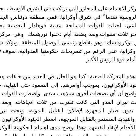
كز الاهتمام على المجازر التي ترتكب في الشرق الأوسط، تح
روسية تقدما ً في شرق أوكرانيا: ففي منطقة دونباس الجنو
ناعي، احتلت القوات المسلحة مدينة فوهلدار التعدينية بع
و ثلاث سنوات.وبعد بضعة أيام دخلوا توريتسك، وهي مركز
بوكروفسك، وهو تقاطع رئيسي للوصول للمنطقة. ويؤكد 
وكرانيا، على الرغم من تصريحات حكومتها العدوانية، سوف 
مام قوة الروس الأكبر.
ذه المعركة الصعبة، كما هو الحال في العديد من حلقات هذ
د الأوكرانيون، بموجب أوامرهم، إلى الصمود حتى النهاية، 
واضح أن أي تضحيات أخرى ستذهب سدى. واضطرت القوات الب
حت نيران العدو التي كانت تقترب من ثلاث اتجاهات. وبعد 
 بدون طيار المجهزة لإطلاق القنابل اليدوية، وتحت نيرا
التهديد المستمر بالقنابل الموجهة، اضطر الجنود الأوكرانيون إ
الأقدام لإنقاذ أنفسهم.وهذا يوضح مدى اهتمام الحكومة األوكرا