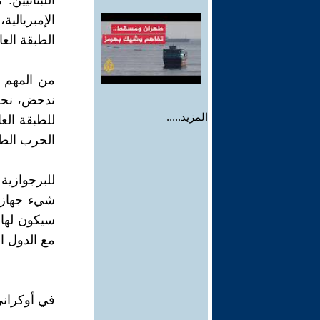
اللبنانيين
الإمبريالية
الطبقة العا
من المهم م
ندحض، نحن 
المزيد.....
للطبقة الع
الحرب الطبق
للبرجوازية 
شيء جهاز دو
سيكون لها أ
مع الدول ال
في أوكران