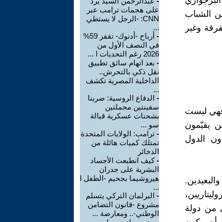
البرجوازي
-
عبدالرحمن السيد يرد
على هجمات ترامب عبر
من الشباب
CNN: -الرجل لا يستطي
فرقة وغير
...
-
أرباح -أدنوك- تقفز 59%
في النصف الأول من
2026 رغم التحديات ا ...
-
بعد اتهام سائق تطبيق
نقل ذكي بالتحرش..
الداخلية المصرية تكشف
...
-
الدفاع الروسية: ضربنا
سفينتين محملتين
 فهي ليست
بشحنات عسكرية قبالة
ن يقيّمون
سو ...
-
ترامب: الولايات المتحدة
ون الدول
تمتلك كميات هائلة من
الذخائر
-
كيف انطبعت الأجساد
البشرية على جدران
هيروشيما بجحيم -الطفل ا
البعيدين.
...
ليتاريين،
-
البرلمان التركي يتسلم
مشروع -قانون التضامن
 من دولة
الوطني-.. ومعارضة ...