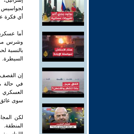
إسرائيل، 
لجواسيس ال
أي فكرة عن
أما عسكريا
وشرس من ق
بالنسبة ل
السيطرة.
إن القصف 
في حالة م
العسكري ل
سوى عائق أ
لكن المجاز
المنطقة. إ