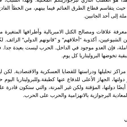
: هذا هو الغضب الناري لبرجوازيتكم المحلية. ولهذا السبب،
، حيث يتقاسم قطاع الطرق الغنائم فيما بينهم، من الخطأ الفادح
ملة إلى أحد الجانبين.
عرفة علاقات ومصالح الكتل الامبريالية وأطرافها المتغيرة 
الشيوعيين، أكذوبة "أخلاقهم" و "قانونهم الدولي" الزائف. لك
املة، فإن العدو موجود في الداخل. الحرب ليست بعيدة جدا. ف
ية تخوضها البروليتاريا كل يوم.
مراكز تحليلها ودراستها للقضايا العسكرية والاقتصادية. لكن ل
لتها، الجهاز الأعلى للدفاع عنها كطبقة.وللبروليتاريا اليوم حز
يضًا دولتها، المؤقتة ولكن غير المرنة، والتي ستكون قادرة عل
معادية البرجوازية بالانهزامية والحرب على الحرب.
ي