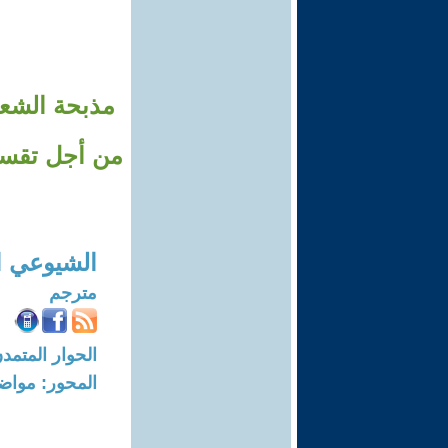
مذبحة الشعب
من أجل تقسيم
الشيوعي ا
مترجم
الحوار المتمدن-العدد: 8299 - 5
المحور: مواض