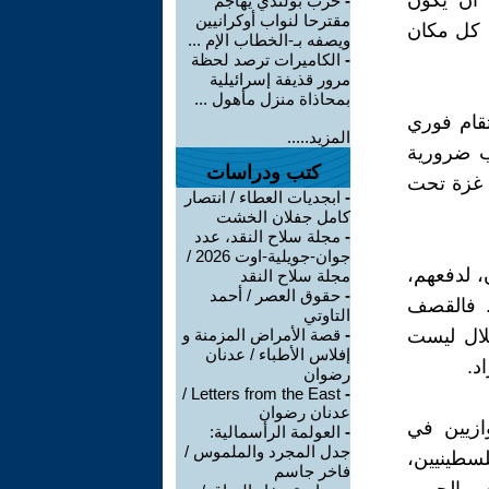
 أن يكون
-
حزب بولندي يهاجم
مقترحا لنواب أوكرانيين
ي كل مكان
ويصفه بـ-الخطاب الإم ...
-
الكاميرات ترصد لحظة
مرور قذيفة إسرائيلية
بمحاذاة منزل مأهول ...
تقام فوري
المزيد.....
ب ضرورية
كتب ودراسات
 غزة تحت
-
ابجديات العطاء / انتصار
كامل جفلان الخشت
-
مجلة سلاح النقد، عدد
جوان-جويلية-اوت 2026 /
 لدفعهم،
مجلة سلاح النقد
-
حقوق العصر / أحمد
. فالقصف
التاوتي
لال ليست
-
قصة الأمراض المزمنة و
إفلاس الأطباء / عدنان
د.
رضوان
Letters from the East /
-
عدنان رضوان
وازيين في
-
العولمة الرأسمالية:
جدل المجرد والملموس /
لسطينيين،
فاخر جاسم