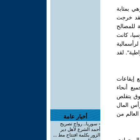
هي بمثابة
 لقد خرجت
ة للمصالح
سيا، كانت
لرأسمالية
اطية". لقد
 إيقاعات
يع أنحاء
سوق يتقلص
رأس المال
لعالم من
أخبار عامة
-
سوريا.. رواج تصريح
أحمد الشرع لأهل دير
الزور بكلمة افتتاح مط ...