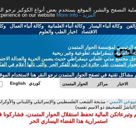
ة التصفح والنشر، الموقع يستخدم بعض أنواع الكوكيز نرجو النق
More info - المزيد
experience on our website
الفن
-
وكالة أنباء اليسار
-
وكالة أنباء العلمانية
-
وكالة أنباء العمال
-
وكا
الاقتصاد
-
اخبار الطب والعلوم
 الرئيسي لمؤسسة الحوار المتمدن
، علمانية، ديمقراطية، تطوعية وغير ربحية
ل مجتمع مدني علماني ديمقراطي حديث يضمن الحرية والعدالة الاجتم
حوار المتمدن على جائزة ابن رشد للفكر الحر والتى نالها أعلام في الفك
م مشاكل تقنية في تصفح الحوار المتمدن نرجو النقر هنا لاستخدام الموقع
كوردي
English
الاخبار
مراكز
الحوار المتمدن
يوعي الأممي
- مذبحة الشعب الفلسطيني والإسرائيلي واللبناني والأوكر
الناشرُ للصحيفةِ ذو الاسم نفسه)
 وتبرعاتكن المالية تحفظ استقلال الحوار المتمدن، فشاركونا 
استمرارية هذا الفضاء اليساري الحر