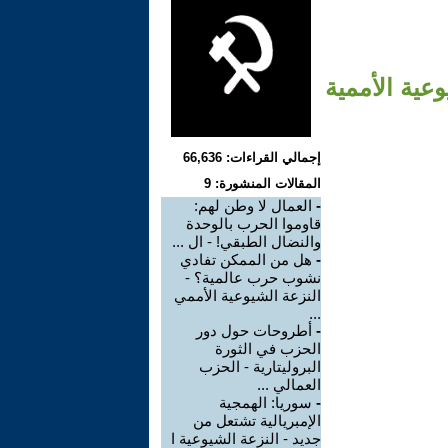
عية الأممية
إجمالي القراءات: 66,636
المقالات المنشورة: 9
-
العمال لا وطن لهم:
قاوموا الحرب بالوحدة
والنضال الطبقي! - ال ...
-
هل من الممكن تفادي
نشوب حرب عالمية؟ -
النزعة الشيوعية الأممي
...
-
أطروحات حول دور
الحزب في الثورة
البروليتارية - الحزب
العمالي ...
-
سوريا: الهمجية
الإمبريالية تشتعل من
جديد - النزعة الشيوعية ا