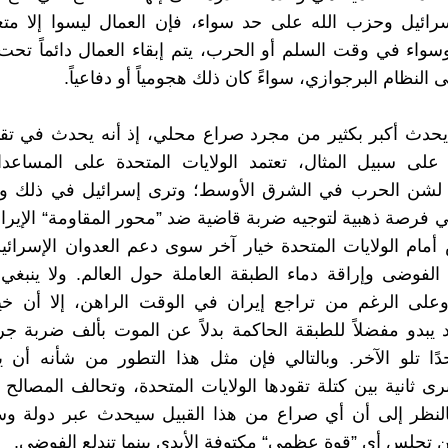
سرائيل وحزب الله على حد سواء، فإن العمال ليسوا إلا مت
 وسواء في وقت السلم أو الحرب، يتم إبقاء العمال دائماً تح
النظام البرجوازي، سواءً كان ذلك هجومياً أو دفاعياً.
يحدث أكبر بكثير من مجرد صراع محلي، إذ أنه يحدث في تقا
ة. على سبيل المثال، تعتمد الولايات المتحدة على المساعدا
ية لشن الحرب في الشرق الأوسط؛ وترى إسرائيل في ذلك
لي فرصة ذهبية لتوجيه ضربة قاضية ضد ”محور المقاومة“ الإيران
أمام الولايات المتحدة خيار آخر سوى دعم العدوان الإسرائ
الفوضى وإراقة دماء الطبقة العاملة حول العالم. ولا ينبغ
 وعلى الرغم من تراجع إيران في الوقت الراهن، إلا أن خي
 يبدو مفضلاً للطبقة الحاكمة بدلاً عن الموت بألف ضربة 
حدًا تلو الآخر. وبالتالي فإن مثل هذا التطور من شأنه أن ي
رى ثانية بين كتلة تقودها الولايات المتحدة، وتحالف المصالح 
بالنظر إلى أن أي صراع من هذا القبيل سيحدث عبر دولة و
ن تجلس أي ”قوة عظمى“ مكتوفة الأيدي بينما تندلع الفوضى.