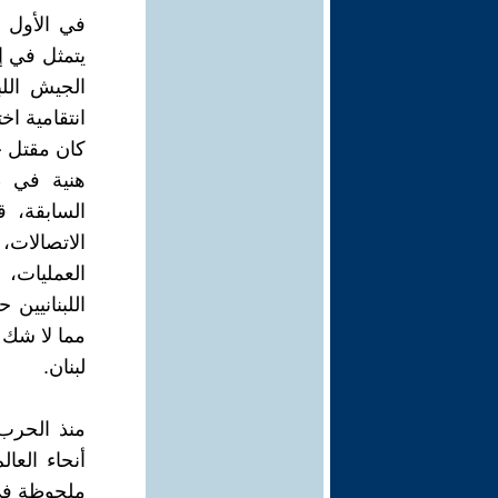
في الأول 
يتمثل في إ
الجيش الل
انتقامية اخ
كان مقتل ح
هنية في ط
السابقة، ق
الاتصالات،
العمليات،
اللبنانيين
لبنان.
منذ الحرب 
أنحاء العا
ملحوظة في 