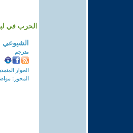
الحرب في لبنا
الشيوعي ا
مترجم
الحوار المتمدن-العدد: 8300 - 5
المحور: مواض