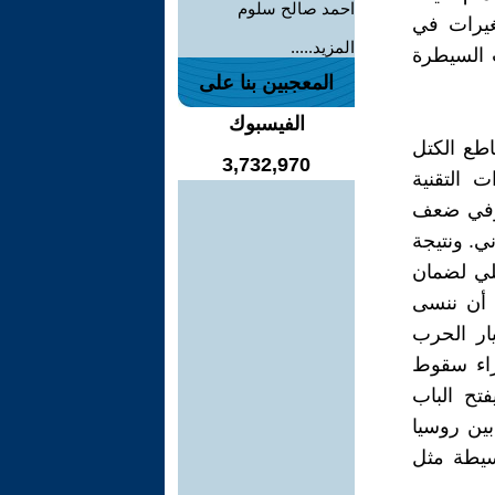
احمد صالح سلوم
غيرات في
المزيد.....
ت السيطرة
المعجبين بنا على
الفيسبوك
طع الكتل
3,732,970
ت التقنية
 وفي ضعف
ي. ونتيجة
يلي لضمان
ي أن ننسى
ار الحرب
جراء سقوط
فتح الباب
بين روسيا
سيطة مثل