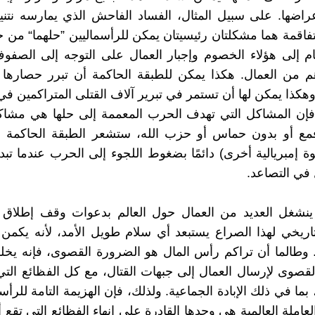
عراضها. على سبيل المثال، الفساد الفاحش الذي يمارسه نتني
فاقمة هما مشكلتان رئيسيتان يمكن للرأسماليين ”حلهما“ من خ
هام إلى هؤلاء الخصوم وإجبار العمال على التوجه إلى الصفوف
م من العمال. هكذا يمكن للطبقة الحاكمة أن تبرر حصارها ا
هكذا يمكن لها أن تستمر في تبرير آلاف القتلى المتراكمين في
فإن المشاكل التي تهدف الحرب المعممة إلى حلها هي مشاك
فمع أو بدون حماس أو حزب الله، ستشعر الطبقة الحاكمة ال
ة إمبريالية أخرى) دائمًا بضغوط اللجوء إلى الحرب عندما تبد
في التصاعد.
نشغل العديد من العمال حول العالم بدعوات وقف إطلاق ال
اريخي لهذا الصراع يستبعد أي سلام طويل الأمد، لأنه يكم
. وطالما أن تراكم رأس المال هو الضرورة القصوى، فإنه يخل
لقصوى لإرسال العمال إلى جبهات القتال، مع كل الفظائع الت
بما في ذلك الإبادة الجماعية. ولذلك، فإن الهزيمة التامة للرأ
لعاملة العالمية هي وحدها القادرة على إنهاء الفظائع التي تقع أم