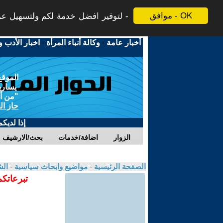
موافق - OK
لتوفير افضل خدمة لكم ولتسهيل عملي
أخبار عامة
-
وكالة أنباء المرأة
-
اخبار الأدب و
الموقع
يسارية
"من أج
حاز ال
إذا لديك
الزوار
اضافة/خدمات
بحث/الارشيف
الصفحة الرئيسية
-
مواضيع وابحاث سياسية
-
الش
تبرعاتكم