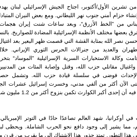
من تشرين الأول/أكتوبر، اجتاح الجيش الإسرائيلي لبنان ب
نشاء حزام أمني جنوب نهر الليطاني. ومع بعض النيران المتبا
بناني من ”الخط الأزرق“، وبعد ساعات شنت إيران هجمات
ترق بعضها مختلف الأنظمة الإسرائيلية المضادة للصواريخ. بالنس
سن نصر الله بمثابة القشة التي قصمت ظهر البعير بعد اغتيا
هران والعديد من جنرالات الحرس الثوري الإيراني. خلال 
امت وكالة الاستخبارات السرية الإسرائيلية ”الموساد“ بتخ
 واغتيال مقاتلي حزب الله، وقتل وإصابة المئات من المدني
 لإحداث فوضى في سلسلة قيادة حزب الله. وتشمل حصيل
 حتى الآن أكثر من ألفي مدني، وخسرت إسرائيل عشرات الجن
مما لا شك فيه أن إحدى أكبر الكوارث 
في أوكرانيا، شهد العالم تصاعدًا حادًا في التوتر الإمبريال
لم، مما يشير إلى وجود دافع نحو الحرب الشاملة. ويحظى لبن
هذا التطور. تمتد جذور هذا الاشتباك إلى ما يقرب من قرن م