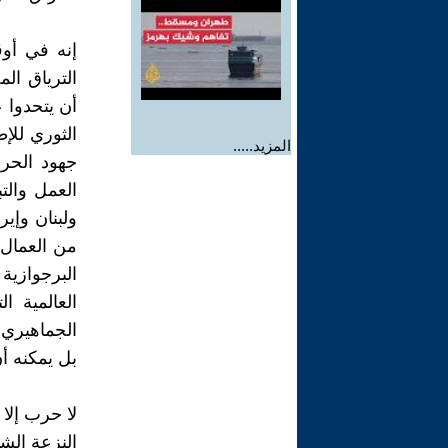
إنه في أوق
الترياق ال
أن يتحدوا 
الثوري للإ
المزيد.....
جهود الحر
العمل وال
ولبنان وإير
من العمال 
البرجوازية 
الجماهيري 
بل يمكنه أن
لا حرب إلا 
النزعة الشي