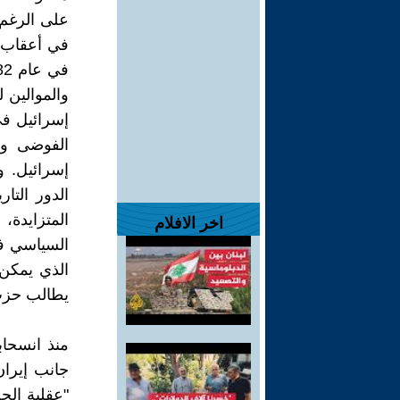
على الرغم 
في أعقاب ا
والموالين 
الفوضى وف
إسرائيل. و
الدور التا
المتزايدة،
اخر الافلام
السياسي في
الذي يمكن 
يطالب حزب 
منذ انسحاب
جانب إيران
"عقلية الحص