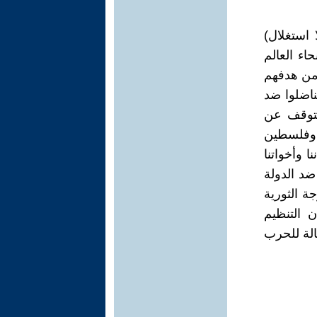
 استغلال)
اء العالم
من هدفهم
ناضلوا ضد
لتوقف عن
 وفلسطين
ا وأخواتنا
ضد الدولة
جة الثورية
شرارتها في روسيا في الفترة 1917-1921، فإن التنظيم
الة للحرب