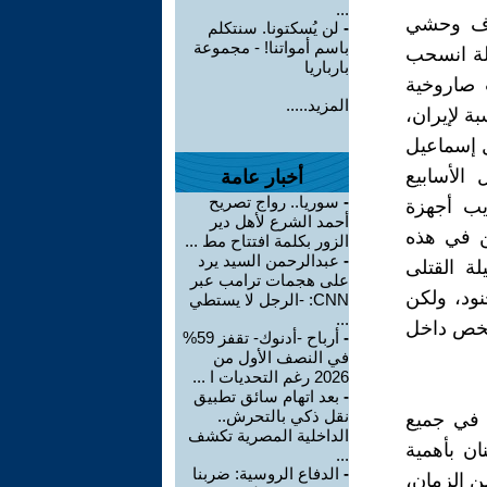
...
هدف وحشي
-
لن يُسكتونا. سنتكلم
باسم أمواتنا! - مجموعة
دلة انسحب
بارباريا
 صاروخية
المزيد.....
بة لإيران،
ل إسماعيل
الأسابيع
أخبار عامة
-
سوريا.. رواج تصريح
ريب أجهزة
أحمد الشرع لأهل دير
ين في هذه
الزور بكلمة افتتاح مط ...
-
عبدالرحمن السيد يرد
ة القتلى
على هجمات ترامب عبر
ود، ولكن
CNN: -الرجل لا يستطي
...
تكمن بنزوح أكثر من 1.2 مليون شخص داخل
-
أرباح -أدنوك- تقفز 59%
في النصف الأول من
2026 رغم التحديات ا ...
-
بعد اتهام سائق تطبيق
نقل ذكي بالتحرش..
ي في جميع
الداخلية المصرية تكشف
ان بأهمية
...
-
الدفاع الروسية: ضربنا
ن الزمان،