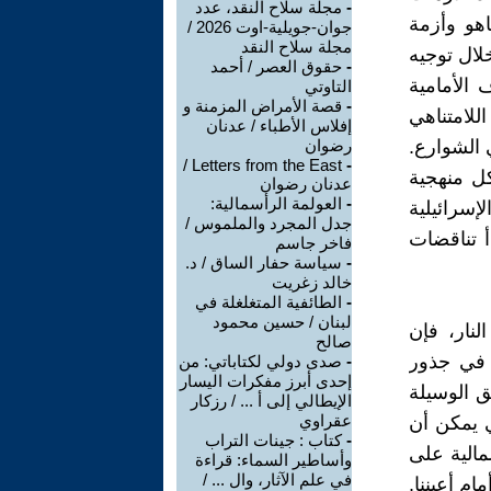
-
مجلة سلاح النقد، عدد
اهو وأزمة
جوان-جويلية-اوت 2026 /
مجلة سلاح النقد
لال توجيه
-
حقوق العصر / أحمد
 الأمامية
التاوتي
-
قصة الأمراض المزمنة و
للامتناهي
إفلاس الأطباء / عدنان
 الشوارع.
رضوان
Letters from the East /
-
ل منهجية
عدنان رضوان
-
العولمة الرأسمالية:
إسرائيلية
جدل المجرد والملموس /
أ تناقضات
فاخر جاسم
-
سياسة حفار الساق / د.
خالد زغريت
-
الطائفية المتغلغلة في
لبنان / حسين محمود
نار، فإن
صالح
ن في جذور
-
صدى دولي لكتاباتي: من
إحدى أبرز مفكرات اليسار
ق الوسيلة
الإيطالي إلى أ ... / رزكار
عقراوي
ي يمكن أن
-
كتاب : جينات التراب
سمالية على
وأساطير السماء: قراءة
في علم الآثار، وال ... /
ام أعيننا.