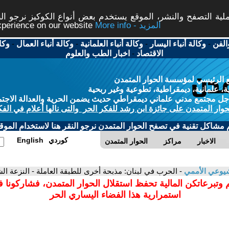
ة التصفح والنشر، الموقع يستخدم بعض أنواع الكوكيز نرجو النق
More info - المزيد
experience on our website
الفن
-
وكالة أنباء اليسار
-
وكالة أنباء العلمانية
-
وكالة أنباء العمال
-
وكا
الاقتصاد
-
اخبار الطب والعلوم
 الرئيسي لمؤسسة الحوار المتمدن
، علمانية، ديمقراطية، تطوعية وغير ربحية
ل مجتمع مدني علماني ديمقراطي حديث يضمن الحرية والعدالة الاجتم
حوار المتمدن على جائزة ابن رشد للفكر الحر والتى نالها أعلام في الفك
م مشاكل تقنية في تصفح الحوار المتمدن نرجو النقر هنا لاستخدام الموقع
كوردي
English
الاخبار
مراكز
الحوار المتمدن
يوعي الأممي
- الحرب في لبنان: مذبحة أخرى للطبقة العاملة - النزعة الش
 وتبرعاتكن المالية تحفظ استقلال الحوار المتمدن، فشاركونا 
استمرارية هذا الفضاء اليساري الحر