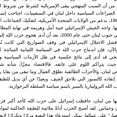
من أن السبب المنهجي يبقى الإمبريالية كشرط من شروط الر
لصراعات السياسية داخل لبنان في السبعينيات، اجتاحت إسرا
في عام 1982، بدعم من الولايات المتحدة الأمريكية، لتفكيك الجماعات
لها. واجه الجيش الإسرائيلي خيبة أمل وهزيمة في نهاية المط
إسرائيل في جنوب لبنان حتى عام 2000، بعد أن أدى هجوم حزب
شل الاحتلال الإسرائيلي في وقف الصواريخ التي كانت ت
الآن، فإن اندماج حزب الله في السياسة اللبنانية السائدة كن
ريخي قد أدى إلى نتائج عكسية في ظل الأزمات السياسية وا
 حيث يتراكم اللوم على عاتقه. فالاقتصاد مجزّأ، شأنه شأ
 لبنان، والأحزاب الطائفية تطوّق العمال وما تبقى من بقايا 
إنقاذه كالنسور التي تلاحق الجيف. وبعيدًا عن أي بديل للطبقة
الله البروليتاريا بالسير باسم سياسة السلطة البرجوازية.
ها من لبنان، حافظت إسرائيل على حزب الله كأحد أكبر فزاع
 وحماس. لقد أصبح الحزب أداةً ملائمة للطبقة الحاكمة لم
ار" على عمالها. يمكن استدعاء هذا البعبع مرارًا وتكرارًا لإبع