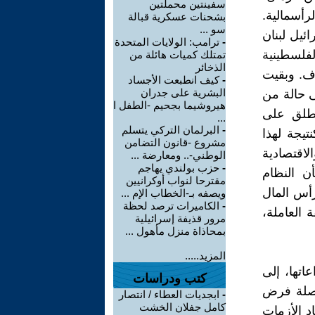
سفينتين محملتين
أسمالية.
بشحنات عسكرية قبالة
سو ...
ئيل لبنان
-
ترامب: الولايات المتحدة
 الفلسطينية
تمتلك كميات هائلة من
الذخائر
اف. وبقيت
-
كيف انطبعت الأجساد
البشرية على جدران
 الله إلى حالة من
هيروشيما بجحيم -الطفل ا
ُطلق على
...
-
البرلمان التركي يتسلم
تيجة لهذا
مشروع -قانون التضامن
لاقتصادية
الوطني-.. ومعارضة ...
-
حزب بولندي يهاجم
ن النظام
مقترحا لنواب أوكرانيين
رأس المال
ويصفه بـ-الخطاب الإم ...
-
الكاميرات ترصد لحظة
 العاملة،
مرور قذيفة إسرائيلية
بمحاذاة منزل مأهول ...
المزيد.....
اتها، إلى
كتب ودراسات
واصلة فرض
-
ابجديات العطاء / انتصار
كامل جفلان الخشت
اد الأزمات