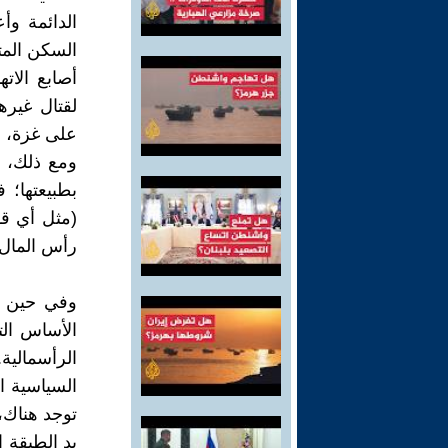
الدائمة وأ
السكن المت
أصابع الات
لقتال غيره
على غزة، و
ومع ذلك، 
بطبيعتها؛ 
(مثل أي قو
رأس المال 
وفي حين ي
الأساس الت
الرأسمالية
السياسية ا
توجد هناك، 
يد الطبقة ا