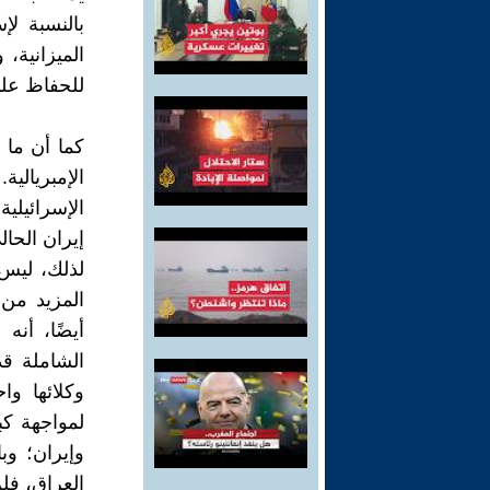
بالنسبة لإ
الميزانية،
للحفاظ على 
كما أن ما 
الإمبريالي
الإسرائيل
إيران الحا
لذلك، ليس 
المزيد من 
أيضًا، أنه
الشاملة قد
وكلائها وا
لمواجهة كب
وإيران؛ و
العراق، فل