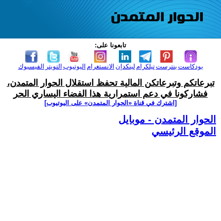
تابعونا على:
بودكاست
بنترست
تيلكرام
لينكدإن
الانستغرام
اليوتيوب
التويتر
الفيسبوك
تبرعاتكم وتبرعاتكن المالية تحفظ استقلال الحوار المتمدن،
فشاركونا في دعم استمرارية هذا الفضاء اليساري الحر
[اشترك في قناة ‫«الحوار المتمدن» على اليوتيوب]
الحوار المتمدن - موبايل
الموقع الرئيسي