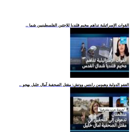
.. القوات الإسرائيلية تداهم مخيم قلنديا للاجئين الفلسطينيين شما
.. العفو الدولية وهيومن رايتس ووتش: مقتل الصحفية آمال خليل بهجو