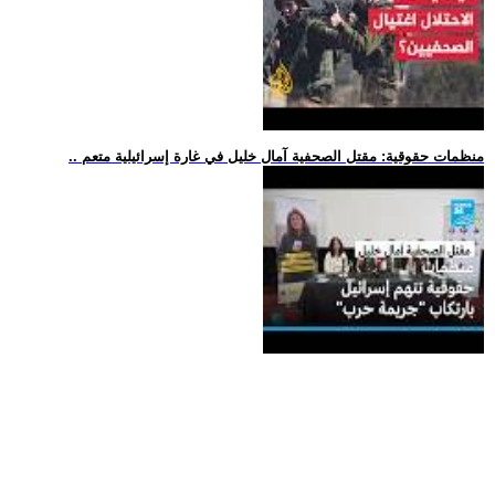
.. منظمات حقوقية: مقتل الصحفية آمال خليل في غارة إسرائيلية متعم