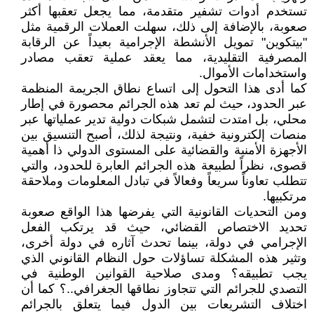
تستخدم أدوات تشفير متقدمة، مما يجعل تعقبها أكثر
صعوبة، بالإضافة إلى ذلك، سهلت العملات الرقمية مثل
"بيتكوين" تمويل الأنشطة الإجرامية بعيداً عن الرقابة
المصرفية التقليدية، مما يعقد عملية تعقب مصادر
واستخدامات الأموال.
كما أدى هذا التحول إلى اتساع نطاق الجريمة المنظمة
عبر الحدود، حيث لم تعد هذه الجرائم محصورة في إطار
محلي، بل امتدت لتشمل شبكات دولية تدير عملياتها عبر
منصات إلكترونية خفية، ونتيجة لذلك، أصبح التنسيق بين
الأجهزة الأمنية والقضائية على المستوى الدولي ذا أهمية
قصوى، نظراً لطبيعة هذه الجرائم العابرة للحدود، والتي
تتطلب تعاوناً سريعاً وفعالاً في تبادل المعلومات وملاحقة
مرتكبيها.
ومن التحديات القانونية التي يفرضها هذا الواقع صعوبة
تحديد الاختصاص القضائي، حيث قد يرتكب الفعل
الإجرامي في دولة، بينما تحدث آثاره في دولة أخرى،
وتثير هذه المشكلة تساؤلات حول النظام القانوني الذي
يجب تطبيقه؟ ومدى صلاحية القوانين الوطنية في
التصدي للجرائم التي تتجاوز نطاقها الجغرافي..؟ كما أن
اختلاف التشريعات بين الدول فيما يتعلق بالجرائم