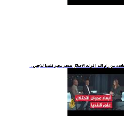
.. نافذة من رام الله | قوات الاحتلال تقتحم مخيم قلنديا للاجئين