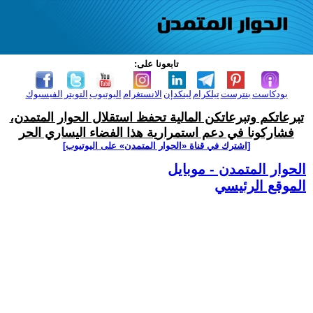
تابعونا على:
بودكاست
بنترست
تيلكرام
لينكدإن
الانستغرام
اليوتيوب
التويتر
الفيسبوك
تبرعاتكم وتبرعاتكن المالية تحفظ استقلال الحوار المتمدن،
فشاركونا في دعم استمرارية هذا الفضاء اليساري الحر
[اشترك في قناة ‫«الحوار المتمدن» على اليوتيوب]
الحوار المتمدن - موبايل
الموقع الرئيسي