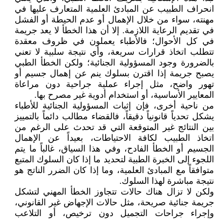
انحراف الطبيب عن المبادئ العلمية المتعارف عليها في
مهنته، سواء من خلال الإهمال أو عدم الحيطة أو الفشل
في تقديم الرعاية اللازمة. إلا أن هذا الخطأ لا يعد جريمة
في كل الأحوال؛ فالأطباء يعملون في ظروف معقدة
تتطلب اتخاذ قرارات سريعة، وأي نتيجة سلبية لا تعني
بالضرورة وجود المسؤولية الجنائية؛ ولكن الخطأ الطبي
يصبح جريمة إذا اقترن بسلوك ينم عن إهمال جسيم أو
تهور واضح، مثل إجراء عملية جراحية دون مراعاة
المعايير الأساسية، أو استخدام أدوية غير مصرح بها.
من ناحية أخرى، فإن إثبات المسؤولية الجنائية للأطباء
يشكل تحدياً قانونياً دقيقاً، فالقضاء مطالب دائماً بالتمييز
بين النتائج غير المتوقعة التي قد تحدث على الرغم من
اتخاذ الطبيب لكافة الاحتياطات، بعيداً عن الإهمال
الجسيم أو الخطأ الفادح، وفي هذا السياق، غالباً ما يتم
اللجوء إلى الخبرة الطبية لتحديد ما إذا كان السلوك المتبع
متوافقاً مع المبادئ العلمية، وما إذا كان الضرر الناتج هو
نتيجة مباشرة لهذا السلوك.
ولكن لا تزال هناك حالات تتجاوز الخطأ المهني لتشكل
جريمة جنائية صريحة، مثل حالات الإجهاض غير القانوني،
وإجراء جراحات التجميل دون ترخيص، أو التلاعب