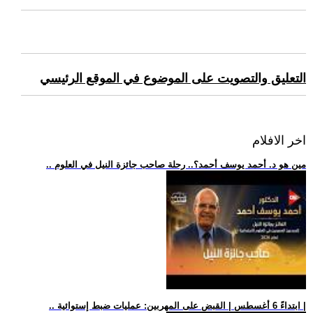
التعليق والتصويت على الموضوع في الموقع الرئيسي
اخر الافلام
.. مين هو د. أحمد يوسف أحمد؟.. رحلة صاحب جائزة النيل في العلوم
.. ابتداءً 6 أغسطس | القبض على المهربين: عمليات ضبط إستوائية |