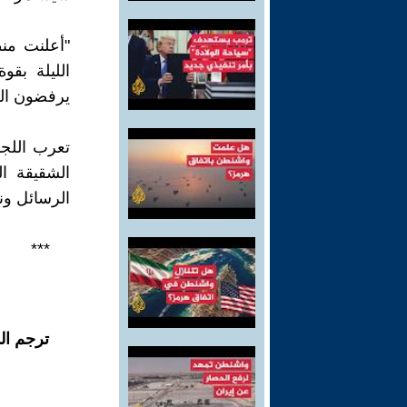
الليلة بقو
يرفضون الر
تعرب اللجن
الشقيقة ا
الرسائل ون
***
ترجم ال