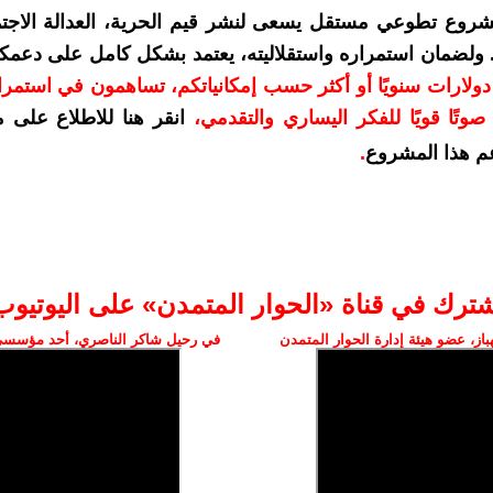
شروع تطوعي مستقل يسعى لنشر قيم الحرية، العدالة الاجتم
. ولضمان استمراره واستقلاليته، يعتمد بشكل كامل على دعمك
دعمكم بمبلغ 10 دولارات سنويًا أو أكثر حسب إمكانياتكم، تساهمون في استم
وتًا قويًا للفكر اليساري والتقدمي
،
انقر هنا للاطلاع على 
م هذا المشروع
.
شترك في قناة «الحوار المتمدن» على اليوتيوب
ز، عضو هيئة إدارة الحوار المتمدن
في رحيل شاكر الناصري، أحد مؤسسي 