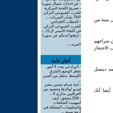
-
عن احداث شمال سوريا
-
تصريح اللجنة المركزية
للحزب الشيوعي التركي
TKP بشأن الضربات ...
ال ستة من
-
الخطاب الافتتاحي
للحزب الشيوعي التركي
في اللقاء الأممي ال21 ...
-
ارفعوا ايديكم عن سوريا
اق سراحهم
المزيد.....
 الاحتجاز
أخبار عامة
-
البرادعي يعدد 4 أمور
أحمد دينسل
تجعل الوضع بالشرق
الأوسط -ينتقل من السي
...
-
ابنة صدام حسين تنشر
فيديو لوالدها وحشود من
أيضا أنك
العراقيين بذكرى 8 ...
-
DW تتحقق: كيف
أسهمت الشائعات
والمعلومات المضللة في
أزمة سبتة ...