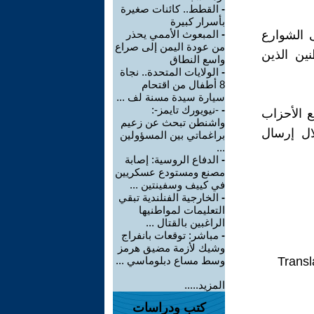
-
القطط.. كائنات صغيرة
بأسرار كبيرة
 إلى الشوارع
-
المبعوث الأممي يحذر
من عودة اليمن إلى صراع
نين الذين
واسع النطاق
-
الولايات المتحدة.. نجاة
8 أطفال من اقتحام
سيارة سيدة مسنة لف ...
-
-نيويورك تايمز-:
ع الأحزاب
واشنطن تبحث عن زعيم
ال إرسال
براغماتي بين المسؤولين
...
-
الدفاع الروسية: إصابة
مصنع ومستودع عسكريين
في كييف وسفينتين ...
-
الخارجية الفنلندية تبقي
التعليمات لمواطنيها
الراغبين بالقتال ...
-
مباشر: توقعات بانفراج
وشيك لأزمة مضيق هرمز
Transl
وسط مساع دبلوماسي ...
المزيد.....
كتب ودراسات