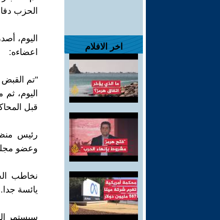
الحزب دفاع
اليوم، أصد
اخر الافلام
اعضاءه:
"تم القبض 
اليوم، ثم م
قبل المحاك
وعضو مجلس
نخاطب الح
يائسة جدا. 
سيستمر الن