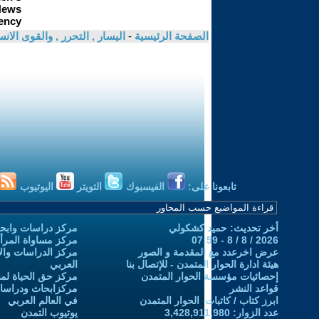
الصفحة الرئيسية
-
اليسار , التحرر , والقوى الان
تابعونا على:
الفيسبوك
التويتر
اليوتيوب
أخر تحديث: حميد كشكولي
مركز دراسات وابحا
2026 / 8 / 8 - 07:59
مركز مساواة المرأ
عرض اخرعدد مع المقدمة و الصور
مركز الدراسات والاب
هيئة ادارة الحوار المتمدن - للإتصال بنا
العربي
إحصائيات مؤسسة الحوار المتمدن
مركز حق الحياة لمن
قواعد النشر
مركزابحاث ودراسات 
ابرز كتاب / كاتبات الحوار المتمدن
في العالم العربي
عدد الزوار: 3,428,911,980
يوتيوب التمدن