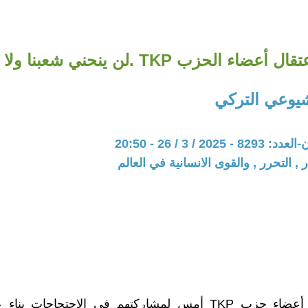
أعضاء الحزب TKP .لن ينحني شعبنا ولا حزبنا
يوعي التركي
20 / 3 / 26 - 20:50
 , التحرر , والقوى الانسانية في العالم
تم احتجاز أعضاء حزب TKP أمس لمشاركتهم في الاحتجاجات ب