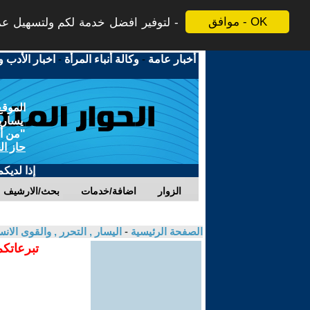
موافق - OK
لتوفير افضل خدمة لكم ولتسهيل عملي
أخبار عامة
-
وكالة أنباء المرأة
-
اخبار الأدب و
الموقع
يسارية
"من أج
حاز ال
إذا لديك
الزوار
اضافة/خدمات
بحث/الارشيف
الصفحة الرئيسية
-
اليسار , التحرر , والقوى الان
تبرعاتكم