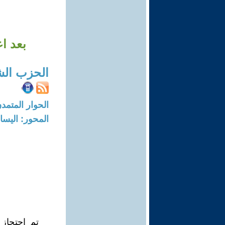
بعد اعتقال 
الحزب الش
الحوار المتمدن-العدد: 8293 - 25
المحور: اليسار