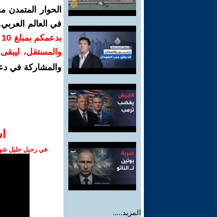
الحوار المتمدن م
في العالم العربي
ب
والمستقل، ليبقى ص
والمشاركة في دع
ا‫
في رحيل جليل شهبا
المزيد.....