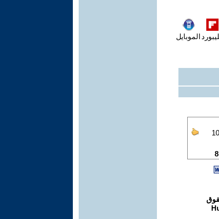
يبورد
الموبايل