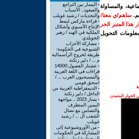
-
اليسار بين التراجع
اعية، والمساواة
والصعود.. الأسباب
م.
ساهم/ي معنا!
والتحديات / رشيد غويلب
-
قراءة ماركس لنمط
رار هذا المنبر الحر
الإنتاج الآسيوي وأشكال
الملكية في الهند / زهير
معلومات التحويل
الخويلدي
-
مشاركة الأحزاب
الشيوعية في الحكومة:
طريقة لخروج الرأسمالية
م ... / دلير زنكنة
-
عشتار الفصول:14000
قراءات في اللغة العربية
والمسيحيون العرب ... /
اسحق قومي
-
الديمقراطية الغربية من
الداخل / دلير زنكنة
الحوار المتمدن
-
يسار 2023 .. مواجهة
اليمين المتطرف
والتضامن مع نضال
الشعب ال ... / رشيد
غويلب
-
من الأوروشيوعية إلى
المشاركة في الحكومات
البرجوازية / دلير زنكنة