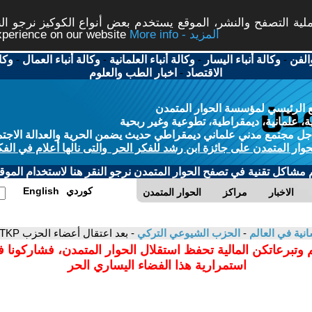
ة التصفح والنشر، الموقع يستخدم بعض أنواع الكوكيز نرجو النق
More info - المزيد
experience on our website
الفن
-
وكالة أنباء اليسار
-
وكالة أنباء العلمانية
-
وكالة أنباء العمال
-
وكا
الاقتصاد
-
اخبار الطب والعلوم
 الرئيسي لمؤسسة الحوار المتمدن
، علمانية، ديمقراطية، تطوعية وغير ربحية
ل مجتمع مدني علماني ديمقراطي حديث يضمن الحرية والعدالة الاجتم
حوار المتمدن على جائزة ابن رشد للفكر الحر والتى نالها أعلام في الفك
م مشاكل تقنية في تصفح الحوار المتمدن نرجو النقر هنا لاستخدام الموقع
كوردي
English
الاخبار
مراكز
الحوار المتمدن
سانية في العالم
-
الحزب الشيوعي التركي
- بعد اعتقال أعضاء الحزب TKP .لن ينحني شعبنا ولا حزبنا
 وتبرعاتكن المالية تحفظ استقلال الحوار المتمدن، فشاركونا 
استمرارية هذا الفضاء اليساري الحر