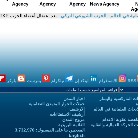
سانية في العالم
-
الحزب الشيوعي التركي
- بعد اعتقال أعضاء الحزب TKP .لن ينحني شعبنا ولا حزبنا
RSS
الانستغرام
لينكد إن
تيلكرام
بنترست
بلوكر
ث الماركسية واليسار
اخبار التمدن
ة
حملات الحوار المتمدن التضامنية
حاث العلمانية في العالم
الارشيف
أرشيف الاستفتاءات
اهضة عقوبة الاعدام
مروج التمدن
الحركة العمالية والنقابية
القائمة البريدية
المعجبين بنا على الفيسبوك: 3,732,970
English