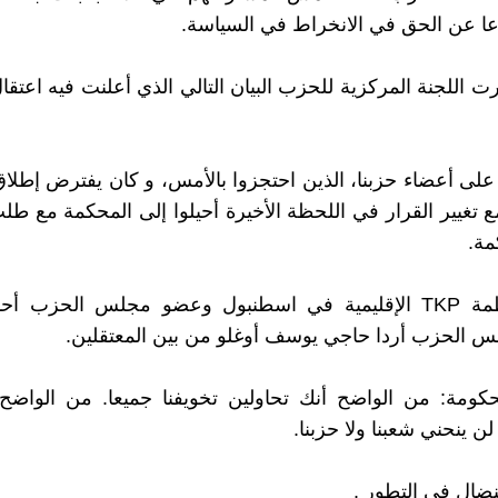
ا عن الحق في الانخراط في السياسة.
رت اللجنة المركزية للحزب البيان التالي الذي أعلنت فيه اعتق
على أعضاء حزبنا، الذين احتجزوا بالأمس، و كان يفترض إطل
ع تغيير القرار في اللحظة الأخيرة أحيلوا إلى المحكمة مع طلب
مة.
رئيس منظمة TKP الإقليمية في اسطنبول وعضو مجلس الحزب 
 الحزب أردا حاجي يوسف أوغلو من بين المعتقلين.
كومة: من الواضح أنك تحاولين تخويفنا جميعا. من الواضح 
لن ينحني شعبنا ولا حزبنا.
ضال في التطور .