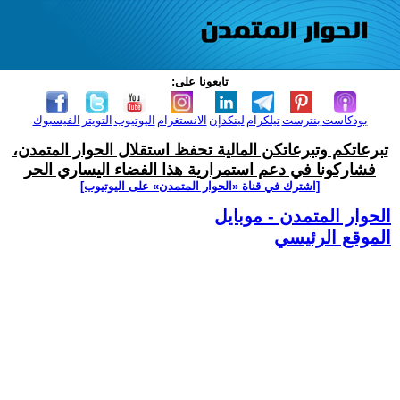
تابعونا على:
بودكاست
بنترست
تيلكرام
لينكدإن
الانستغرام
اليوتيوب
التويتر
الفيسبوك
تبرعاتكم وتبرعاتكن المالية تحفظ استقلال الحوار المتمدن،
فشاركونا في دعم استمرارية هذا الفضاء اليساري الحر
[اشترك في قناة ‫«الحوار المتمدن» على اليوتيوب]
الحوار المتمدن - موبايل
الموقع الرئيسي