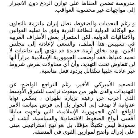
مدروسة تضمن الحفاظ على توازن الردع دون الانجرار
إلى مواجهات غير محسوبة العواقب.
و رغم التحديات والضغوط، تظل إيران ملتزمة بالتعاون
مع الوكالة الدولية للطاقة الذرية وفق ما تمليه القوانين
والاتفاقيات الدولية. لكن استمرار بعض الأطراف الغربية
في تسييس هذا الملف، والسعي لإعادته إلى مجلس
الأمن، يهدد بخلق أزمة جديدة قد تؤدي إلى تداعيات لا
تحمد عقباها. فقد أوضحت الجمهورية الإسلامية مراراً أنها
لن تتفاوض تحت التهديد، وأن أي محاولات لفرض شروط
غير عادلة عليها ستُقابل بردود فعل مناسبة.
التصعيد الأميركي الأخير، رغم التراجع الواضح عن
التهديدات والذي ظهر من مبعوث ترامب للشرق الأوسط
الذي أعرب عن رغبته بزيارة طهران ، يعكس نوايا
عدوانية لا تهدف إلى الحوار بل إلى فرض سياسة الأمر
الواقع. لكن الجمهورية الإسلامية، التي واجهت سابقًا
أقسى أنواع الضغوط الاقتصادية والسياسية، أثبتت أن
صمودها ليس تكتيكًا مؤقتًا، بل هو نهج استراتيجي مبني
على إدراك واضح لموازين القوى في المنطقة.