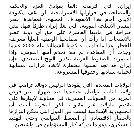
إيران، التي التزمت دائماً بمبادئ العزة والحكمة
والمصلحة في قراراتها الاستراتيجية، لن تقف مكتوفة
الأيدي أمام هذا الاستهداف الممنهج. فمعاهدة حظر
انتشار الأسلحة النووية، التي تعدّ إيران طرفاً فيها، تنص
صراحة في مادتها العاشرة على حق أي دولة عضو
بالانسحاب إذا رأت أن مصالحها الوطنية العليا معرضة
للخطر. هذا ما قامت به كوريا الشمالية عام 2003 عندما
وجدت أن المعاهدة لم تعد تخدم أمنها القومي، وإذا
استمرت الضغوط الغربية بنفس النهج التصعيدي، فإن
إيران قد تجد نفسها مضطرة لاتخاذ قرارات مشابهة
لحماية سيادتها وحقوقها المشروعة.
الولايات المتحدة، التي يقودها الرئيس دونالد ترامب في
ولايته الثانية، تواصل تصعيدها ضد طهران عبر فرض
المزيد من العقوبات القسرية، في محاولة لإجبارها على
تقديم تنازلات غير مقبولة. لكن التجربة أثبتت أن
الجمهورية الإسلامية ليست من الدول التي يمكن ابتزازها
بالحصار الاقتصادي أو الضغط السياسي وحتى التهديد
العسكري، وهو ما يدركه كبار المسؤولين في واشنطن.