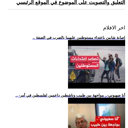
التعليق والتصويت على الموضوع في الموقع الرئيسي
اخر الافلام
.. إصابة شابين باعتداء مستوطنين عليهما بالضرب في الضفة
.. -أنا صهيوني-.. مواجهة بين طبيب وناشطين داعمين لفلسطين في أمر