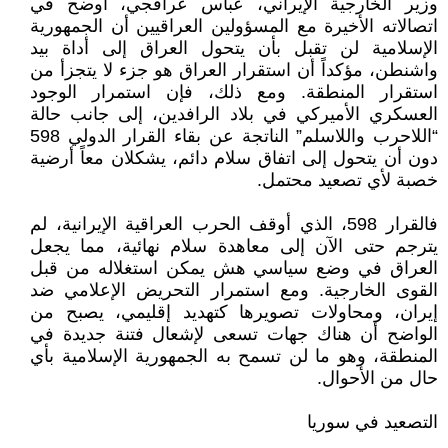
وزير الخارجية الإيراني، عباس عراقجي، أوضح في
اتصالاته الأخيرة مع المسؤولين العراقيين أن الجمهورية
الإسلامية لن تقبل بأن يتحول العراق إلى أداة بيد
واشنطن، مؤكداً أن استقرار العراق هو جزء لا يتجزأ من
استقرار المنطقة. ومع ذلك، فإن استمرار الوجود
العسكري الأميركي في بلاد الرافدين، إلى جانب حالة
“اللاحرب واللاسلم” الناتجة عن بقاء القرار الدولي 598
دون أن يتحول إلى اتفاق سلام دائم، يشكلان معاً أرضية
خصبة لأي تصعيد محتمل.
فالقرار 598، الذي أوقف الحرب العراقية الإيرانية، لم
يترجم حتى الآن إلى معاهدة سلام نهائية، مما يجعل
العراق في وضع سياسي هش يمكن استغلاله من قبل
القوى الخارجية. ومع استمرار التحريض الإعلامي ضد
إيران، ومحاولات تصويرها كتهديد إقليمي، يصبح من
الواضح أن هناك جهات تسعى لإشعال فتنة جديدة في
المنطقة، وهو ما لن تسمح به الجمهورية الإسلامية بأي
حال من الأحوال.
التصعيد في سوريا