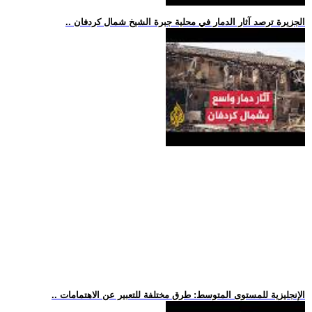
.. الجزيرة ترصد آثار الدمار في محلية جبرة الشيخ شمال كردفان
.. الإنجليزية للمستوى المتوسط: طرق مختلفة للتعبير عن الاهتمامات