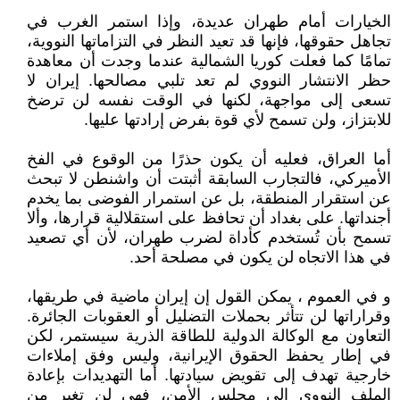
الخيارات أمام طهران عديدة، وإذا استمر الغرب في
تجاهل حقوقها، فإنها قد تعيد النظر في التزاماتها النووية،
تمامًا كما فعلت كوريا الشمالية عندما وجدت أن معاهدة
حظر الانتشار النووي لم تعد تلبي مصالحها. إيران لا
تسعى إلى مواجهة، لكنها في الوقت نفسه لن ترضخ
للابتزاز، ولن تسمح لأي قوة بفرض إرادتها عليها.
أما العراق، فعليه أن يكون حذرًا من الوقوع في الفخ
الأميركي، فالتجارب السابقة أثبتت أن واشنطن لا تبحث
عن استقرار المنطقة، بل عن استمرار الفوضى بما يخدم
أجنداتها. على بغداد أن تحافظ على استقلالية قرارها، وألا
تسمح بأن تُستخدم كأداة لضرب طهران، لأن أي تصعيد
في هذا الاتجاه لن يكون في مصلحة أحد.
و في العموم ، يمكن القول إن إيران ماضية في طريقها،
وقراراتها لن تتأثر بحملات التضليل أو العقوبات الجائرة.
التعاون مع الوكالة الدولية للطاقة الذرية سيستمر، لكن
في إطار يحفظ الحقوق الإيرانية، وليس وفق إملاءات
خارجية تهدف إلى تقويض سيادتها. أما التهديدات بإعادة
الملف النووي إلى مجلس الأمن، فهي لن تغير من