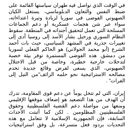
في الوقت الذي تواصل فيه طهران سياستها القائمة على
ضبط النفس والتعاون الدبلوماسي، يستغل الكيان
الصهيوني الفوضى في سوريا لزيادة وتيرة اعتداءاته،
سواء عبر شن هجمات عسكرية أو دعم الجماعات
المسلحة التي تعمل لتحقيق أجنداته في المنطقة. سقوط
النظام السوري ورحيل بشار الأسد إلى روسيا أدى إلى
تغييرات جذرية في المشهد السياسي، حيث بات أحمد
الشرع (أبو محمد الجولاني) هو الحاكم الفعلي لسوريا
من دمشق. هذه الفوضى المستمرة توفر بيئة خصبة
لتدخلات خارجية خطيرة، وخاصة من قبل الاحتلال
الصهيوني، الذي يسعى لفرض وقائع جديدة تخدم
مصالحه الاستراتيجية نحو حلمه الزائف"من النيل إلى
الفرات" .
إيران، التي لم تتخل يوماً عن دعم قوى المقاومة، تدرك
أن الهدف من هذا التصعيد هو إضعاف موقفها الإقليمي
ومنعها من مواصلة دعم القضية الفلسطينية وحقوق
الفلسطينيين المظلومين . لكن كما أثبتت الأحداث
السابقة، فإن الجمهورية الإسلامية لا تتعامل مع هذه
التحديات بردود فعل متسرعة، بل وفق استراتيجيات