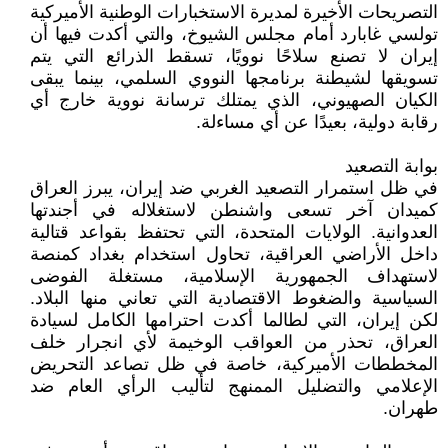
التصريحات الأخيرة لمديرة الاستخبارات الوطنية الأميركية
تولسي غابارد أمام مجلس الشيوخ، والتي أكدت فيها أن
إيران لا تصنع سلاحًا نوويًا، تسقط الذرائع التي يتم
تسويقها لشيطنة برنامجها النووي السلمي، بينما يبقى
الكيان الصهيوني، الذي يمتلك ترسانة نووية خارج أي
رقابة دولية، بعيدًا عن أي مساءلة.
بوابة التصعيد
في ظل استمرار التصعيد الغربي ضد إيران، يبرز العراق
كميدان آخر تسعى واشنطن لاستغلاله في أجندتها
العدوانية. الولايات المتحدة، التي تحتفظ بقواعد قتالية
داخل الأراضي العراقية، تحاول استخدام بغداد كمنصة
لاستهداف الجمهورية الإسلامية، مستغلة الفوضى
السياسية والضغوط الاقتصادية التي تعاني منها البلاد.
لكن إيران، التي لطالما أكدت احترامها الكامل لسيادة
العراق، تحذر من العواقب الوخيمة لأي انجرار خلف
المخططات الأميركية، خاصة في ظل تصاعد التحريض
الإعلامي والتضليل الممنهج لتأليب الرأي العام ضد
طهران.