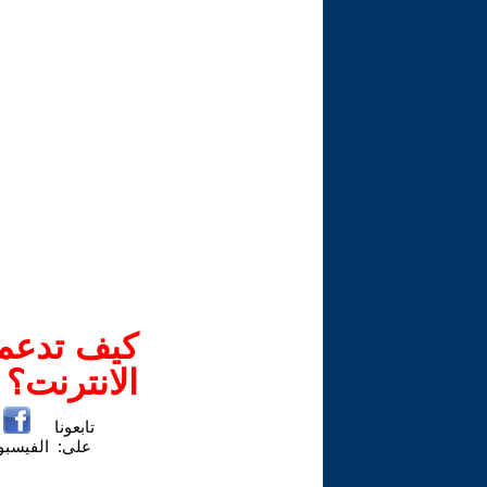
كيف تدعم-
الانترنت؟
تابعونا
على:
الفيسب