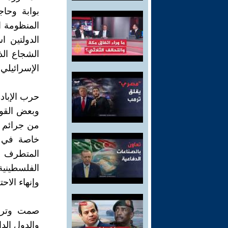
بوابة وحا
المنظومة ا
الدولتين ا
الشجاع الذ
الإسرائيلي 
حرب الإباد
وبعض القوى 
من جرائم ا
خاصة في ق
المتطرف ف
الفلسطيني
وإنهاء الا
صمت وتراخ
والدول الد