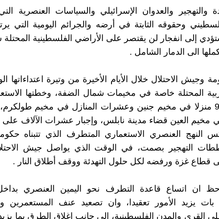
ة والتهجير والعدوان الإسرائيلي والسياسات العنصرية الت
لسطيني وحقوقه الثابتة في أرضه والجرائم اليومية التي ير
ستؤدي إلى انفجار لن يقتصر على الأراضي الفلسطينية المحتلة
ملها الى الدمار الشامل .
ة وجيش الاحتلال خلال الأيام الأخيرة من وتيرة اعتداءاتها ا
بية المحتلة خاصة في مخيمات شمال الضفة، وخطتها الاستعم
أكثر من 90 منزلا في مخيم جنين وعشرات المنازل في مخيم طولكرم
 في مخيم العين قضاء مدينة نابلس، وإجبار عشرات الآلاف على 
 النهج العنصري الاستعماري المتطرف الذي تتبناه حكومة 
ططات التهجير بصمت، في الوقت الذي يواصل جيش الاحتلا
 قطاع غزة ورفضه لكل حلول التهدئة ووقف أطلاق النار .
حظ ان اتساع قاعدة التطرف نحو اليمين العنصري بداخل
 بات يزيد الأمور تعقيدا، وان تصعيد عنف المستعمرين وال
لى القرى والمدن الفلسطينية، إلى جانب إغلاق الطرق بما يزي