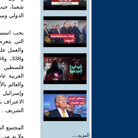
شعبنا، حيث
الدولي ومب
يجب استمرا
التي يتعر
فلسطين في 
والعالم بال
وإسرائيل 
الشريف .
المجتمع ال
المزيد.....
ولا بد من 