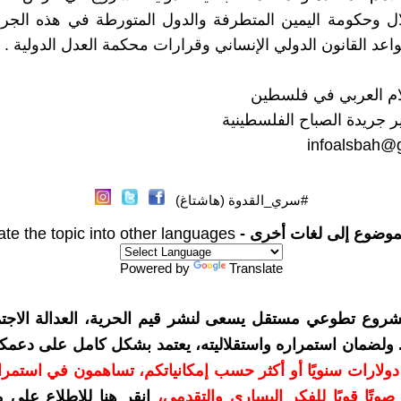
لال وحكومة اليمين المتطرفة والدول المتورطة في هذه الجرا
واعد القانون الدولي الإنساني وقرارات محكمة العدل الدولية .
ام العربي في فلسطين
 جريدة الصباح الفلسطينية
infoalsbah@
#سري_القدوة (هاشتاغ)
موضوع إلى لغات أخرى -
ate the topic into other languages
Powered by
Translate
شروع تطوعي مستقل يسعى لنشر قيم الحرية، العدالة الاجتم
. ولضمان استمراره واستقلاليته، يعتمد بشكل كامل على دعمك
دعمكم بمبلغ 10 دولارات سنويًا أو أكثر حسب إمكانياتكم، تساهمون في استم
وتًا قويًا للفكر اليساري والتقدمي
،
انقر هنا للاطلاع على 