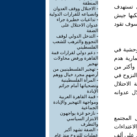
المنطقة
ي تستهدف
-
الاحتلال ووقف العدوان
وانصياعه للقرارات الدولية
تكبها جيش
-
تداعيات خطيرة جراء
 سوف تقود
عدوان الاحتلال على
الضفة
-
التدخل الدولي لوقف
التجويع والترهب للشعب
الفلسطيني
لوحشية في
-
دعم دولي لقرارات قمة
ارية هدم
القاهرة ورفض محاولات
تهجير
، وأكثر من
-
تهجير الفلسطينيين من
أرضهم مجرد خيال ووهم
النزوح في
-
المرأة الفلسطينية
الاحتلال
وتضحياتها أمام جرائم
الإبادة
ل عدوانه
-
قمة القاهرة العربية
ومواجهة التهجير والإبادة
الجماعية
-
نازحو غزة يواجهون
 المجتمع
الابتزاز السياسي
والتطرف
اعتداءات
-
الضفة تشهد أكبر
د على ألف
عمليات للنزوح منذ عام