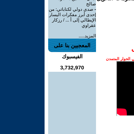
صالح
-
صدى دولي لكتاباتي: من
إحدى أبرز مفكرات اليسار
الإيطالي إلى أ ... / رزكار
عقراوي
المزيد.....
المعجبين بنا على
الفيسبوك
الحوار المتمدن
3,732,970