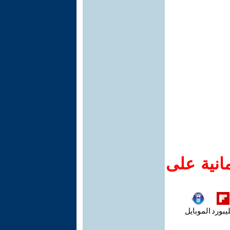
انية على
يبورد
الموبايل