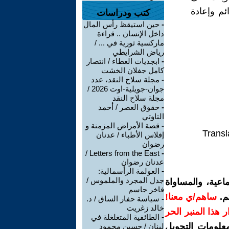
ئم وإعادة
كتب ودراسات
-
حين استيقظ رأس المال
داخل الإنسان .. قراءة
ماركسية ثورية في ... /
رياض الشرايطي
-
ابجديات العطاء / انتصار
كامل جفلان الخشت
-
مجلة سلاح النقد، عدد
جوان-جويلية-اوت 2026 /
مجلة سلاح النقد
-
حقوق العصر / أحمد
التاوتي
-
قصة الأمراض المزمنة و
Transl
إفلاس الأطباء / عدنان
رضوان
Letters from the East /
-
عدنان رضوان
-
العولمة الرأسمالية:
جدل المجرد والملموس /
اعية، والمساواة
فاخر جاسم
م.
ساهم/ي معنا!
-
سياسة حفار الساق / د.
خالد زغريت
رار هذا المنبر الحر
-
الطائفية المتغلغلة في
معلومات التحويل
لبنان / حسين محمود