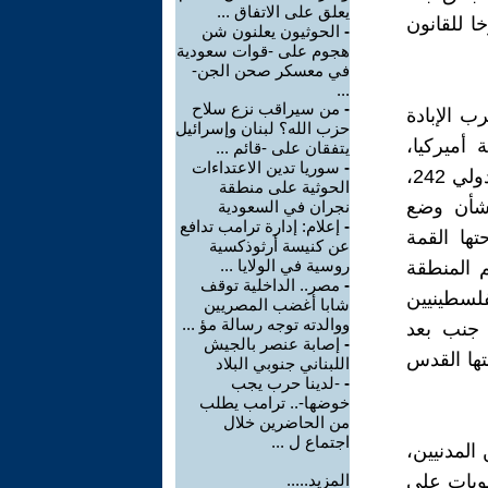
يعلق على الاتفاق ...
ا للقانون
-
الحوثيون يعلنون شن
هجوم على -قوات سعودية
في معسكر صحن الجن-
...
-
من سيراقب نزع سلاح
ب الإبادة
حزب الله؟ لبنان وإسرائيل
أميركيا،
يتفقان على -قائم ...
-
سوريا تدين الاعتداءات
والعمل على تطبيق قرارات الأمم المتحدة الصادرة عن مجلس الأمن الدولي 242،
الحوثية على منطقة
وكذلك قرارات الجمعية العامة 181 و194 و67/19 بشأن وضع
نجران في السعودية
-
إعلام: إدارة ترامب تدافع
تها القمة
عن كنيسة أرثوذكسية
روسية في الولايا ...
نعم المنطقة
-
مصر.. الداخلية توقف
فلسطينيين
شابا أغضب المصريين
ووالدته توجه رسالة مؤ ...
 جنب بعد
-
إصابة عنصر بالجيش
 حدود الرابع من حزيران 1967 وعاصمتها القدس
اللبناني جنوبي البلاد
-
-لدينا حرب يجب
خوضها-.. ترامب يطلب
من الحاضرين خلال
اجتماع ل ...
المدنيين،
قوبات على
المزيد.....