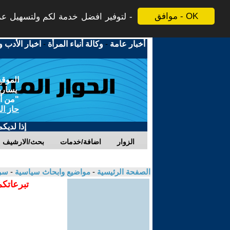
موافق - OK
لتوفير افضل خدمة لكم ولتسهيل عملي
أخبار عامة
-
وكالة أنباء المرأة
-
اخبار الأدب و
الموقع
يسارية
"من أج
حاز ال
إذا لديك
الزوار
اضافة/خدمات
بحث/الارشيف
الصفحة الرئيسية
-
مواضيع وابحاث سياسية
-
سر
تبرعاتكم