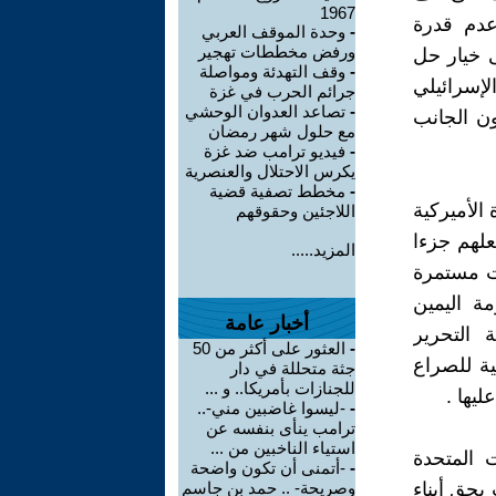
1967
عدم قدرة
-
وحدة الموقف العربي
ورفض مخططات تهجير
ى خيار حل
-
وقف التهدئة ومواصلة
لإسرائيلي
جرائم الحرب في غزة
-
تصاعد العدوان الوحشي
ون الجانب
مع حلول شهر رمضان
-
فيديو ترامب ضد غزة
يكرس الاحتلال والعنصرية
-
مخطط تصفية قضية
الأميركية
اللاجئين وحقوقهم
علهم جزءا
المزيد.....
ت مستمرة
ة اليمين
أخبار عامة
التحرير
-
العثور على أكثر من 50
ة للصراع
جثة متحللة في دار
للجنازات بأمريكا.. و ...
يها .
-
-ليسوا غاضبين مني-..
ترامب ينأى بنفسه عن
استياء الناخبين من ...
 المتحدة
-
-أتمنى أن تكون واضحة
بحق أبناء
وصريحة- .. حمد بن جاسم