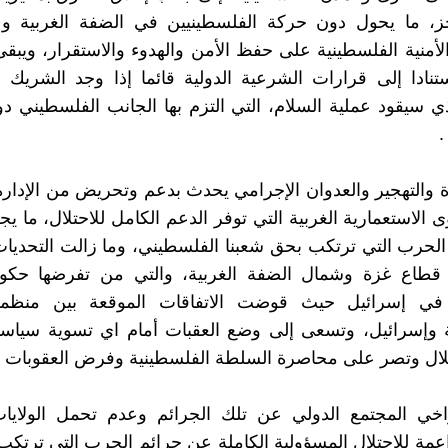
جز، ما يحول دون حركة الفلسطينيين في الضفة الغربية و
لأمنية الفلسطينية على حفظ الأمن والهدوء والاستقرار، ويبق
ستنادا إلى قرارات الشرعية الدولية قائما إذا وجد الشريك ا
ي سيقود عملية السلام، التي التزم بها الجانب الفلسطيني د
.
ة والتهجير والعدوان الإجرامي يحدث بدعم وتحريض من الإدارة 
الاستعمارية الغربية التي توفر الدعم الكامل للاحتلال، ما يج
لحرب التي ترتكب بحق شعبنا الفلسطيني، وما زالت التحديا
طاع غزة وشمال الضفة الغربية، والتي من تفرضها حكوم
ي إسرائيل حيث قوضت الاتفاقات الموقعة بين منظمة 
ة وإسرائيل، وتسعى إلى وضع العقبات أمام اي تسوية سياسي
حتلال وتصر على محاصرة السلطة الفلسطينية وفرض العقوبات عل
ي المجتمع الدولي عن تلك الجرائم وعدم تحمل الولايات
اعمة للاحتلال المسؤولية الكاملة عن جرائم الحرب التي ترتكب 