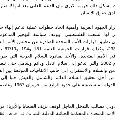
 يشكل ذلك جريمة كبرى وان الدعم العلني يعد انتهاكا صارخ
ادئ حقوق الإنسان .
ر الجهود العربية وأهمية اتخاذ خطوات عملية تدعم إنهاء حر
ض لها الشعب الفلسطيني، ووقف سياسة التهجير المدعومة 
و338، و2334، 
الأمم المتحدة، والأخذ بمبادرة السلام العربية التي طرح
العربية عام 2002 والتي تدعو إلى سلام عادل ودائم وشامل حتى ت
أمن والسلام والاستقرار، إلى جانب الاتفاقيات الموقعة بين ال
من أجل تحقيق السلام الدائم والشامل والعيش جنبا إلى
الاعتراف بالدولة الفلسطينية على
دولي مطالب بالتدخل العاجل لوقف نزيف الضحايا والأبرياء من 
الأمم المتحدة والمحكمة الجنائية الدولية الشروع في فرض ع