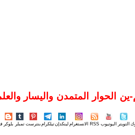
ين الحوار المتمدن واليسار والعلم
وك
التويتر
اليوتيوب
RSS
الانستغرام
لينكدإن
تيلكرام
بنترست
تمبلر
بلوكر
فل