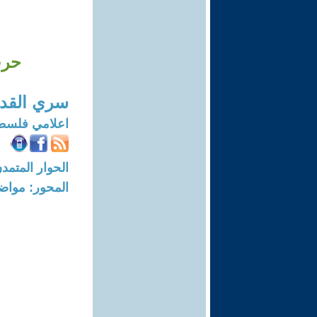
حرب
سري القد
اعلامي فلسط
الحوار المتمدن-العدد: 8290 - 25
المحور: مواض