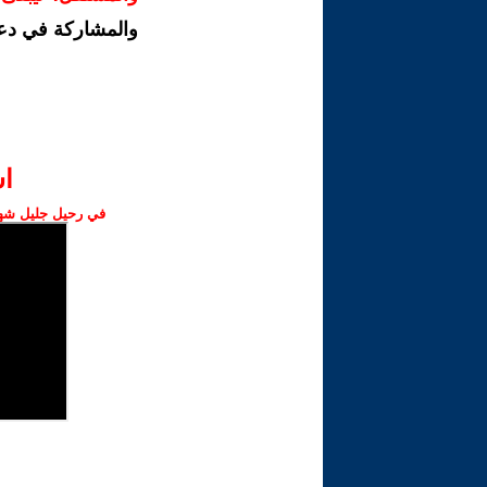
والمشاركة في دع
ا‫
في رحيل جليل شهبا