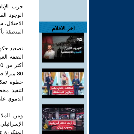
حرب الإباد
الوجود الف
الاحتلال، 
اخر الافلام
المنطقة بأك
تصعيد حكوم
الضفة الغر
80 منزلا
خطوة تعكس
لتنفيذ مخ
الدموي على
ومن الملا
الإسرائيلي
المتكررة ع