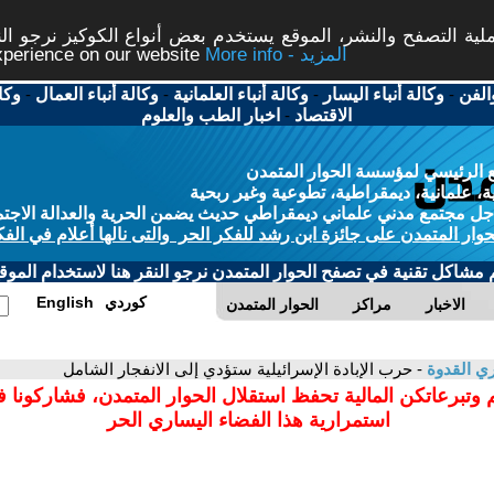
ة التصفح والنشر، الموقع يستخدم بعض أنواع الكوكيز نرجو النق
More info - المزيد
experience on our website
الفن
-
وكالة أنباء اليسار
-
وكالة أنباء العلمانية
-
وكالة أنباء العمال
-
وكا
الاقتصاد
-
اخبار الطب والعلوم
 الرئيسي لمؤسسة الحوار المتمدن
، علمانية، ديمقراطية، تطوعية وغير ربحية
ل مجتمع مدني علماني ديمقراطي حديث يضمن الحرية والعدالة الاجتم
حوار المتمدن على جائزة ابن رشد للفكر الحر والتى نالها أعلام في الفك
م مشاكل تقنية في تصفح الحوار المتمدن نرجو النقر هنا لاستخدام الموقع
كوردي
English
الاخبار
مراكز
الحوار المتمدن
ي القدوة
- حرب الإبادة الإسرائيلية ستؤدي إلى الانفجار الشامل
 وتبرعاتكن المالية تحفظ استقلال الحوار المتمدن، فشاركونا 
استمرارية هذا الفضاء اليساري الحر