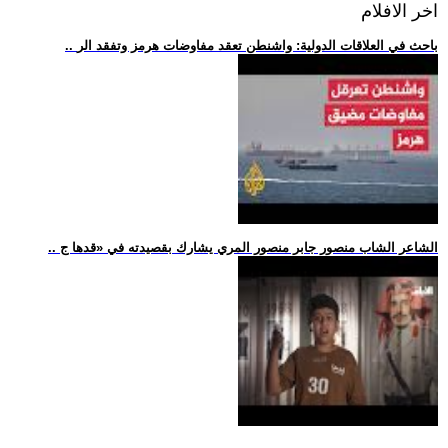
اخر الافلام
.. باحث في العلاقات الدولية: واشنطن تعقد مفاوضات هرمز وتفقد الر
.. الشاعر الشاب منصور جابر منصور المري يشارك بقصيدته في «قدها ج