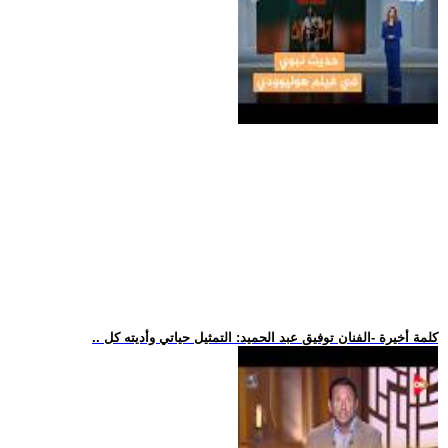
.. كلمة أخيرة -الفنان توفيق عبد الحميد: التمثيل حياتي وأديته كل