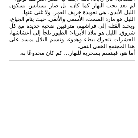
لم يعد يحب النهار كما كان، بل صار يستأنس بسكون
الليل الأبدي. هي تعويذة خريف العمر، ولا غنى عنها.
الليل هو مارد الصمت، الأسمى والأنقى. حيث ينام الجياع،
ويخلد القتلة إلى فراشهم، مترقبين ضحية جديدة مع كل
شروق. الليل هو ملاذ الأبرياء؛ الطيور تلجأ إلى أعشاشها،
الحشرات تتحرك ببطء وهدوء، ونسيم التلال يمسد على
هذا المجتمع الخفي النقي.
أما هو، فيبتسم بسخرية للنهار… كم كان مخدوعًا به.