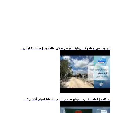
.. لبنان Online | الجنوب في مواجهة الرواية: الأرض تحكي والحدود
.. شبكات | لماذا اختارت هوليوود حديثا نبويا عنوانا لفيلم أكشن؟