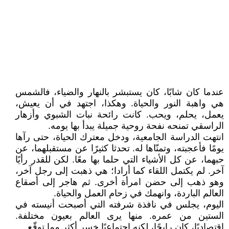
عندما كان شابًا، كان يستبشر بالنهار والضياء، فالشمس
هي واهبة النور والحياة. وهكذا، اجتهد في أن يعيش،
يعمل، يحلم، ويحب. كانت رائحة نبات الشبوي وأزهار
الراسقي تمنحه نفحة روحية جميلة يبدأ بها يومه.
انتهت الدراسة الجامعية، ودخل معترك الحياة، حتى رآها
يومًا فأعجبته، وتمنّاها له. تحدثا كثيرًا عن مستقبلهما، عن
حبهما، عن كل الأشياء التي حلما بها معًا. لكن للقدر رأيًا
آخر. لم يكتمل اللقاء كما أرادا؛ هي ذهبت إلى رجل آخر،
وهو ذهب إلى حضن امرأة أخرى. ثم هاجر إلى أصقاع
العالم الباردة، وانهمك في زحام العمل والحياة.
اليوم، يجلس في نافذة شرفته التي أصبحت أنيسته في
الستين من عمره. منها يرى العالم بعيون مختلفة.
اقتصاديًا، كان رابحًا، لكنه اجتماعيًا خسر أكثر مما توقّع.