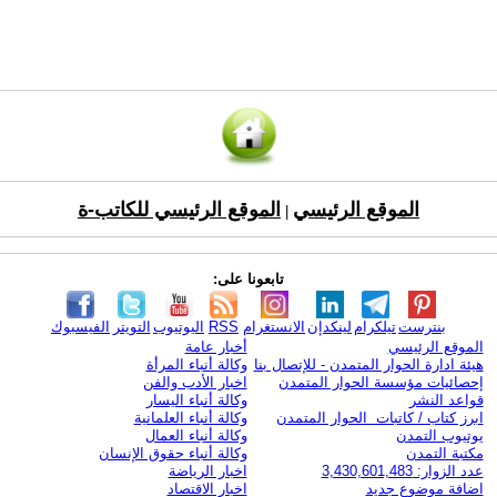
الموقع الرئيسي
الموقع الرئيسي للكاتب-ة
|
تابعونا على:
بنترست
تيلكرام
لينكدإن
الانستغرام
RSS
اليوتيوب
التويتر
الفيسبوك
الموقع الرئيسي
أخبار عامة
هيئة ادارة الحوار المتمدن - للإتصال بنا
وكالة أنباء المرأة
إحصائيات مؤسسة الحوار المتمدن
اخبار الأدب والفن
قواعد النشر
وكالة أنباء اليسار
ابرز كتاب / كاتبات الحوار المتمدن
وكالة أنباء العلمانية
يوتيوب التمدن
وكالة أنباء العمال
مكتبة التمدن
وكالة أنباء حقوق الإنسان
عدد الزوار: 3,430,601,483
اخبار الرياضة
اضافة موضوع جديد
اخبار الاقتصاد