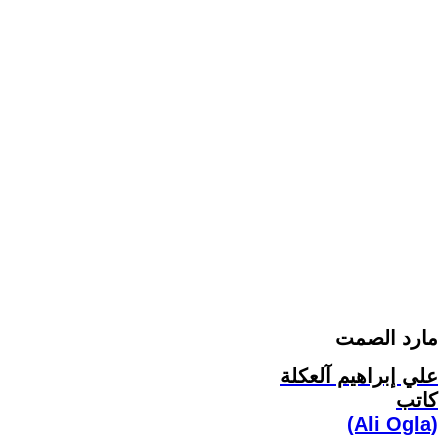
مارد الصمت
علي إبراهيم آلعكلة
كاتب
(Ali Ogla)