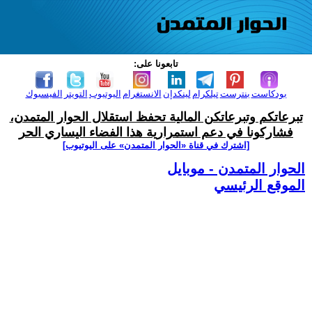
تابعونا على:
بودكاست
بنترست
تيلكرام
لينكدإن
الانستغرام
اليوتيوب
التويتر
الفيسبوك
تبرعاتكم وتبرعاتكن المالية تحفظ استقلال الحوار المتمدن،
فشاركونا في دعم استمرارية هذا الفضاء اليساري الحر
[اشترك في قناة ‫«الحوار المتمدن» على اليوتيوب]
الحوار المتمدن - موبايل
الموقع الرئيسي