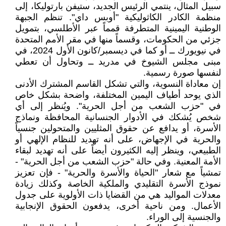
سبيل المثال، ينتمي الرئيس الجديد، ستيفن بارتوليكا، إلى
منظمة الكادر الكاثوليكية "أوبس داي". تنظم الجبهة
الوطنية اليمينية المتطرفة قمماً عبر الأطلسي، بتمويل
جزئي من الحكومات، وقسماً منها في مقر الأمم المتحدة
في نيويورك ــ أو كما في ديسمبر/كانون الأول 2024، في
مبنى مجلس الشيوخ في مدريد ــ وتحاول أن تعطي
لنفسها صورة رسمية.
إن معاداة النسوية، والتي تشكل القاسم المشترك الأدنى
الذي يوحد أطياف اليمين المختلفة، واضحة بشكل خاص
في "حزب الشعب من أجل الحرية". ويُنظر إلى أي
شخص يُشكك في الأدوار الجنسانية المحافظة ونماذج
الأسرة، أو يدافع عن حقوق المثليين والمتحولين جنسياً
والحرية في الإجهاض، على أنه تهديد للنظام الإلهي أو
الطبيعي، وينظر إليه الكثيرون أيضاً على أنه تهديد لبقاء
الأمة المعنية. وفي حالة "حزب الشعب من أجل الحرية" -
تمشياً مع شعار "الحياة والأسرة والحرية" - فإن تعزيز
نموذج الأسرة التقليدي والملكية الخاصة وكذلك زيادة
معدلات المواليد هي من القضايا ذات الأولوية على جدول
الأعمال. ومن ناحية أخرى، يدفعون الحقوق الإنجابية
والجنسية إلى الوراء.