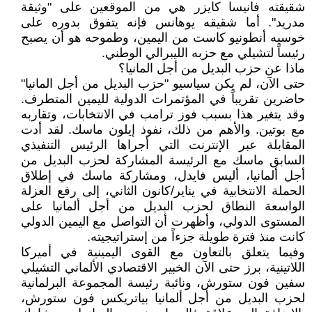
شقيقته فانيسا كايزر هي من الموقعين على "وثيقة
مدريد". أما شقيقه يوهانس فإنه يتفوق بدوره على
خوسيه أنطونيو كاست من اليمين، وطموحه هو أن يصبح
رئيساً لتشيلي مع حزبه الليبرالي الوطني.
ماذا عن حزب البديل من أجل المانيا؟
حتى الآن، لم يكن سياسيو "حزب البديل من أجل المانيا"
حاضرين تقريباً في المؤتمرات الدولية لليمين المتطرف.
وقد يتغير هذا بسبب فوز ترامب في الانتخابات، وتقاربه
مع بوتين. والأهم من ذلك، نفوذ إيلون ماسك. لقد أدت
المقابلة عبر الإنترنت التي أجراها الرئيس التنفيذي
السابق ماسك مع الرئيسة المشاركة لحزب البديل من
أجل ألمانيا، أليس فايدل، ومشاركة ماسك في إطلاق
الحملة الانتخابية في يناير/كانون الثاني، إلى رفع العزلة
الواسعة النطاق لحزب البديل من أجل ألمانيا على
المستوى الدولي، وأظهرت أن التواصل مع اليمين الدولي
كانت منذ فترة طويلة جزءاً من إستراتيجيته.
وفيما يتعلق بالتعاون مع القوى اليمينية في أميركا
اللاتينية، برز حتى الآن الخبير الاقتصادي الألماني التشيلي
سفين فون ستورش، ونائبة رئيسة المجموعة البرلمانية
لحزب البديل من أجل ألمانيا بياتريكس فون ستورش،