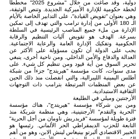
دولية، وقد صاغت من خلال "مشروع 2025" مخططاً
لخطة حكومية للإدارة الأميركية الجديدة. وتنص الوثيقة،
وهي بعنوان "تفويض القيادة"، على التدابير الخاصة بالأيام
الـ 180 الأولى من إدارة ترامب والتي تهدف إلى تمكين
الإدارة من ملء جميع المناصب الرئيسية في السلطة
بسرعة. الهدف هو تقويض آليات التنظيم والرقابة
الحكومية وتفكيك الإدارة العامة والرعاية الاجتماعية.
يجب على الدولة أن تكون مسؤولة على الأكثر عن
العدالة والدفاع والأمن الداخلي. ومن ناحية أخرى، ينبغي
تحرير السوق من أية قيود ومن تنظيم كل شيء. على
مدى سنوات، كانت مؤسسة "هيريتدج" جزءاً من شبكة
أطلس اليمينية الليبرالية، والتي انفصلت منذ ذلك الحين
عن بعض المنظمات المرتبطة بترامب ذات التوجهات
الثقافية الاستبدادية.
الأرجنتين وميلي في الطليعة
ومن بين شركاء مؤسسة "هيريتدج"، هناك مؤسسة
"الحرية والتقدم" الأرجنتينية، وهي منظمة شريكة منذ
فترة طويلة لمؤسسة "فريدريش ناومان من أجل الحرية"
التابعة للحزب الديمقراطي الحر الألماني. رئيسها هو
الخبير الاقتصادي ألبرتو بينيغاس لينش الابن، وهو من أهم