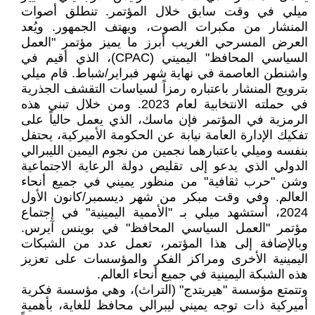
ميلي في وقت سابق خلال المؤتمر. تنطلق أصوات
المنشار من مكبرات الصوت، ويهتف الجمهور. ويُعد
العرض المسرحي الغريب أبرز ما يميز مؤتمر "العمل
السياسي المحافظ" اليميني (CPAC)، الذي أقيم في
واشنطن العاصمة في نهاية شهر فبراير/شباط. قام ميلي
بترويج المنشار باعتباره رمزاً لسياسات التقشف الجذرية
في حملته الانتخابية لعام 2023. ومن خلال تبني هذه
الرمزية في المؤتمر فإن ماسك، الذي يعمل حالياً على
تفكيك الإدارة العامة نيابة عن الحكومة الأميركية، يحتفل
بنفسه وميلي باعتبارهما نجمين من نجوم اليمين الليبرالي
الدولي الذي يدعو إلى تقليص دولة الرعاية الاجتماعية
وشن "حرب ثقافية" من منظور يميني في جميع أنحاء
العالم. وفي وقت مبكر من شهر ديسمبر/كانون الأول
2024، أستشهد ميلي بـ "الأممية اليمينية" في إجتماع
مؤتمر "العمل السياسي المحافظ" في بوينس آيرس.
وبالإضافة إلى هذا المؤتمر، تعمل عدد من الشبكات
اليمينية الأخرى ومراكز الفكر والمؤسسات على تعزيز
هذه الشبكة اليمينية في جميع أنحاء العالم.
وتتمتع مؤسسة "هيريتدج" (التراث)، وهي مؤسسة فكرية
أميركية ذات توجه يميني ليبرالي محافظ للغاية، بأهمية