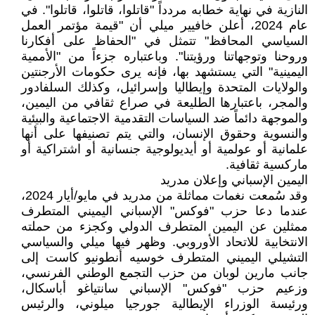
النازية في نهاية خطابه مردداً "قاتلوا، قاتلوا، قاتلوا". في
عام 2024، أعلن خافيير ميلي أن "قيمة مؤتمر العمل
السياسي المحافظ" تتمثل في "الحفاظ على أفكارنا
وروحنا وتوجهاتنا ورؤيتنا". وباعتباره جزءاً من "الأممية
اليمينية" التي يستشهد بها، فإنه يرى حكومات الأرجنتين
والولايات المتحدة وإيطاليا وإسرائيل، وكذلك السلفادور
والمجر، باعتبارها الطليعة في صراع ثقافي من اليمين،
والموجهة دائماً ضد السياسات التقدمية الاجتماعية والبيئية
والنسوية وحقوق الإنسان، والتي يتم تصنيفها على أنها
علمانية أو عولمية أو أيديولوجية جنسانية أو اشتراكية أو
ماركسية ثقافية.
اليمين الإسباني وإعلان مدريد
وقد سُمعت نغمات مماثلة من مدريد في مايو/أيار 2024،
عندما دعا حزب "فوكس" الإسباني اليميني المتطرف
ممثلين عن اليمين المتطرف الدولي وكجزء من حملته
الانتخابية للاتحاد الأوروبي. وظهر فيها ميلي والسياسي
التشيلي اليميني المتطرف خوسيه أنطونيو كاست إلى
جانب مارين لوبان من حزب التجمع الوطني الفرنسي،
وزعيم حزب "فوكس" الإسباني سانتياغو أباسكال،
ورئيسة الوزراء الإيطالية جورجيا ميلوني، والرئيس