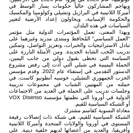
ويهاجم المشاركون حالياً حكومات يسار الوسط في
أميركا اللاتينية في البرازيل وتشيلي وكولومبيا والمكسيك
والحكومة الإسبانية، ويحاولون إعداد الأرضية لتغيير
السياسات في هذه البلدان.
وبهذا المعنى، تعمل المؤتمرات الدولية مثل مؤتمر
"العمل السياسي" المُحافظ ومنتدى مدريد وغيرهما على
تبادل الاستراتيجيات والخبرات، وتعزيز التواصل، وتمكين
تدريب النُخب الشابة الجديدة. ومن الأمثلة البارزة على
السياسة التي تحظى بقبول دولي من جانب اليمين،
الحملة اليمينية في شيلي التي أدت إلى رفض مشروع
الدستور التقدمي في إستفتاء عام 2022. وقدم مؤسس
الحزب الجمهوري التشيلي، خوسيه أنطونيو كاست، في
حملته من المهنيين الشباب في مجموعات تدريبية
وجلسات تدريب على الحملة في العديد من الاجتماعات
الدولية في أوروبا التي نظمتها مؤسسة VOX Disenso
أو الشبكة السياسية للقيم.
معاداة النسوية كقاسم مشترك
الشبكة السياسية للقيم، هي شبكة ذات إتصالات رفيعة
المستوى في أوروبا والولايات المتحدة وأميركا اللاتينية
وأفريقيا، والعديد من أعضائها لديهم خلفية دينية. على