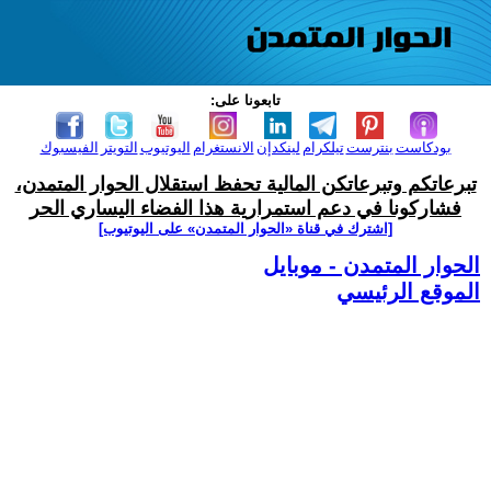
تابعونا على:
بودكاست
بنترست
تيلكرام
لينكدإن
الانستغرام
اليوتيوب
التويتر
الفيسبوك
تبرعاتكم وتبرعاتكن المالية تحفظ استقلال الحوار المتمدن،
فشاركونا في دعم استمرارية هذا الفضاء اليساري الحر
[اشترك في قناة ‫«الحوار المتمدن» على اليوتيوب]
الحوار المتمدن - موبايل
الموقع الرئيسي