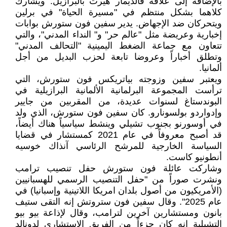
بالإضافة إلى علاقة فالديمار هيرت بالبرازيل. ويشارك
كلاهما بشكل منتظم في "مسيرة الحياة" في برلين
ويتحركان ضد الإجهاض. يدير سفين فون ستورش بوابات
إخبارية وعريضة مثل "عالم حر" و" النداء المدني"، والتي
تتعاون مع جماعة الضغط اليمينية "التحالف المدني"
وتطلق أخباراً وعروضا تابعة لحزب البديل من أجل
ألمانيا.
ويعتبر سفين وزوجته بياتريكس فون ستورش، التي
ترأست المجموعة البرلمانية الألمانية البرازيلية في
البوندستاغ لسنوات عديدة، من المقربين من جايير
وإدواردو بولسونارو. كان سفين فون ستورش، الذي ولد
في أوسورنو بجنوب تشيلي وينشط سياسياً هناك أيضاً،
قد أصبح معروفاً في عام 2021 كمستشار في قضايا
السياسة الخارجية للمرشح الرئاسي آنذاك خوسيه
أنطونيو كاست.
وشاركت عائلة فون ستورش حفل تنصيب ترامب
ونشرت صوراً من "حفل التنصيب الرسمي للهسبانيين
(الأمريكيون من أصول بلدان امريكا اللاتينية وإسبانيا) في
عام 2025". وقال سفين فون ستروتش إنه التقى ستيف
بانون ومستشارين آخرين لترامب، وقال لإذاعة بيو بيو
التشيلية إنه كان جزءاً من الفريق الاستشاري لدونالد