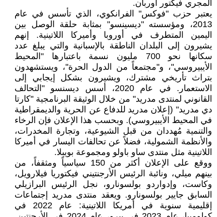
المجري فيكتور أوربان.
يعتبر حزب "فوكس" الفرانكوي، الذي تأسس في عام
2013، ومؤسسته "ديسينسو" بمثابة حلقة الوصل بين
اليمين المتطرف في أوروبا وأميركا اللاتينية. إنهم
يشيرون إلى البلدان الناطقة بالإسبانية والتي يبلغ عدد
سكانها نحو 700 مليون نسمة باعتبارها "المحيط
الأيبيروسي"، و"مجتمعاً من الدول الحرة"، ويستشهدون
بتراث تأريخي مشترك، ويشيرون بشكل إيجابي إلى
الاستعمار. في عام 2020، أسس ديسنسو "التحالف
القانوني لمنتدى مدريد" من خلال الوثيقة البرنامجية "كارتا
دي مدريد" (إعلان مدريد للدفاع عن الحرية والديمقراطية
في المحيط الأيبيروسي). وبحسب هذا الإعلان فإن الرخاء
والتنمية مُهددان من قبل الشيوعية، وتجارة المخدرات،
والأنظمة الشمولية، فضلاً عن تحالفات اليسار في أميركا
اللاتينية مثل منتدى ساو باولو ومجموعة بويبلا.
ووقع على الإعلان أكثر من 150 سياسياً ومثقفاً، من
بينهم ميلي، ونائبة الرئيس الأرجنتيني فيكتوريا فيلارويل،
وكاست، وإدواردو بولسونارو، نجل الرئيس البرازيلي
السابق جايير بولسونارو. ويعقد منتدى مدريد إجتماعات
إقليمية سنوية في أمريكا اللاتينية: عام 2022 في
كولومبيا، عام 2023 في بيرو، عام 2024 في الأرجنتين.