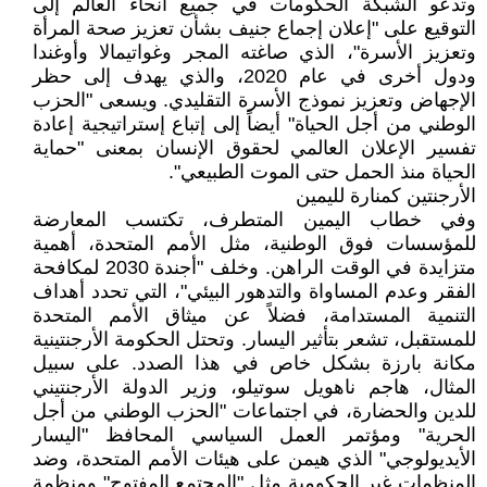
وتدعو الشبكة الحكومات في جميع أنحاء العالم إلى
التوقيع على "إعلان إجماع جنيف بشأن تعزيز صحة المرأة
وتعزيز الأسرة"، الذي صاغته المجر وغواتيمالا وأوغندا
ودول أخرى في عام 2020، والذي يهدف إلى حظر
الإجهاض وتعزيز نموذج الأسرة التقليدي. ويسعى "الحزب
الوطني من أجل الحياة" أيضاً إلى إتباع إستراتيجية إعادة
تفسير الإعلان العالمي لحقوق الإنسان بمعنى "حماية
الحياة منذ الحمل حتى الموت الطبيعي".
الأرجنتين كمنارة لليمين
وفي خطاب اليمين المتطرف، تكتسب المعارضة
للمؤسسات فوق الوطنية، مثل الأمم المتحدة، أهمية
متزايدة في الوقت الراهن. وخلف "أجندة 2030 لمكافحة
الفقر وعدم المساواة والتدهور البيئي"، التي تحدد أهداف
التنمية المستدامة، فضلاً عن ميثاق الأمم المتحدة
للمستقبل، تشعر بتأثير اليسار. وتحتل الحكومة الأرجنتينية
مكانة بارزة بشكل خاص في هذا الصدد. على سبيل
المثال، هاجم ناهويل سوتيلو، وزير الدولة الأرجنتيني
للدين والحضارة، في اجتماعات "الحزب الوطني من أجل
الحرية" ومؤتمر العمل السياسي المحافظ "اليسار
الأيديولوجي" الذي هيمن على هيئات الأمم المتحدة، وضد
المنظمات غير الحكومية مثل "المجتمع المفتوح" ومنظمة