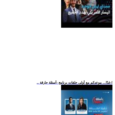
.. غدًا... موعدكم مع أولى حلقات برنامج -أسئلة حارقة-!