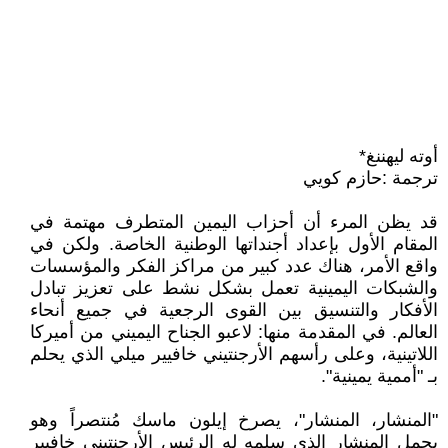
أوته ليهننغ*
ترجمة :حازم كويي
قد يظن المرء أن أحزاب اليمين المتطرف مهتمة في
المقام الأول بإعداد أجنداتها الوطنية الخاصة. ولكن في
واقع الأمر، هناك عدد كبير من مراكز الفكر والمؤسسات
والشبكات اليمينية تعمل بشكل نشط على تعزيز تبادل
الأفكار والتنسيق بين القوى الرجعية في جميع أنحاء
العالم. في المقدمة منها: لاعبو الجناح اليميني من أميركا
اللاتينية، وعلى رأسهم الأرجنتيني خافيير ميلي الذي يحلم
بـ "أممية يمينية".
"المنشار، المنشار"، يصرخ إيلون ماسك مُنتصراً وهو
يحمل المنشار الذي سلمه له الرئيس الأرجنتيني خافيير