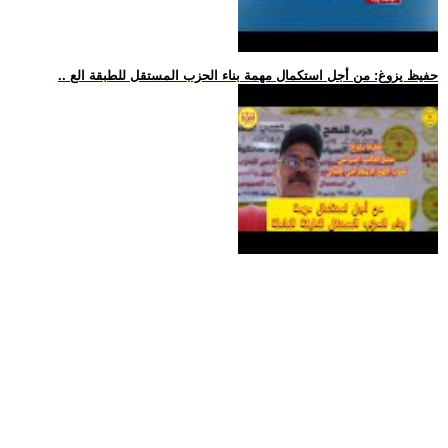
.. حفيظ يزوغ: من أجل استكمال مهمة بناء الحزب المستقل للطبقة الع