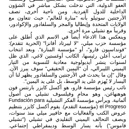
العفو الدولية، التي تدخلت بشكل مباشر في الشؤون
الداخلية للدول الفردية. ومن ناحية أخرى، تصف
الأرجنتين سوتيلو بأنه "منارة للعالم"، حيث تتعاون مع
الولايات المتحدة وإيطاليا والمجر والسلفادور والإكوادور،
وقريباً مع تشيلي مرة أخرى.
وينعكس هذا الادعاء أيضاً في الاسم الذي أُطلق على
مؤسسة حزب ميلي، "لا ليبرتاد أفانزا" (الحرية تتقدم):
"فونداسيون فارو"، أو "مؤسسة المنارة". وبعد انتخاب
ترامب أعلن رئيسها، الكاتب أوغستين لاغي، الذي ظل
لسنوات ينشر أيديولوجية معادية للنسوية من التيار
اليميني الليبرالي، أن "اليمين الحقيقي" سوف يبرز الآن.
وقال "إن ما يحدث في الأرجنتين والسلفادور يظهر لنا أن
اليسار لا يُهزم على يد الوسط، بل على يد اليمين".
نائب رئيس مؤسسة فارو، هو أكسل كايزر بارنتس فون
هوهنهاغن، وهو محامٍ وفيلسوف تشيلي من أصول
ألمانية. ويرأس مؤسسة الفكر التشيلية Fundación para
el Progreso (مؤسسة التقدم). يقوم أكسل كايزر بتنظيم
عروض الكتب والفعاليات مع خافيير ميلي منذ سنوات،
ويصف التحالف اليميني التقليدي في تشيلي ("تشيلي
فاموس") بأنه يسار الوسط وديمقراطي إجتماعي.