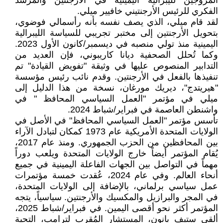
المُروجين لليبرالية اليمينية في الأرجنتين والمرشد
الفكري للرئيس الأرجنتيني خافيير ميلي.
لقد قام ميلي، الذي يصف نفسه بأنه رأسمالي فوضوي،
بتحويل الأرجنتين إلى مختبر تجريبي للسياسة الليبرالية
اليمينية منذ تولي منصبه في ديسمبر/كانون الأول 2023.
وكما تُحلل الصحفية ديانا كاريبوني، فإن العديد من
التدابير المنصوص عليها في وثيقة "تفويض القيادة" تم
تنفيذها بالفعل في الأرجنتين. وقدم نائب رئيس مؤسسة
"هيريتدج"، ديريك مورغان، نسخة من هذا الدليل إلى
ميلي في مؤتمر "العمل السياسي المحافظ " في
واشنطن العاصمة في فبراير/شباط 2024.
تأسس مؤتمر "العمل السياسي المحافظ" في الأصل في
الولايات المتحدة الأمريكية عام 1973 كمكان لتبادل الآراء
بين المحافظين من الحزب الجمهوري. ومنذ عام 2017،
يُقام المؤتمر أيضاً خارج الولايات المتحدة ويلعب دوراً
مهماً في التواصل بين الجهات الفاعلة اليمينية في جميع
أنحاء العالم. وفي عام 2024، عُقدت خمسة مؤتمرات
عمل سياسي برلماني، بالإضافة إلى الولايات المتحدة،
في المجر والبرازيل والمكسيك والأرجنتين. سياسياً، يتجه
المؤتمر أكثر نحو أقصى اليمين. في فبراير/شباط 2025،
ألقى ستيف بانون، المستشار المُقرب لترامب، التحية