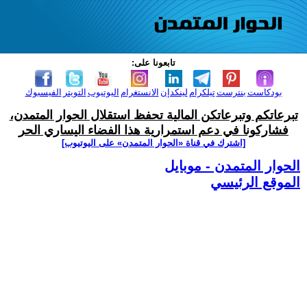
تابعونا على:
بودكاست
بنترست
تيلكرام
لينكدإن
الانستغرام
اليوتيوب
التويتر
الفيسبوك
تبرعاتكم وتبرعاتكن المالية تحفظ استقلال الحوار المتمدن،
فشاركونا في دعم استمرارية هذا الفضاء اليساري الحر
[اشترك في قناة ‫«الحوار المتمدن» على اليوتيوب]
الحوار المتمدن - موبايل
الموقع الرئيسي