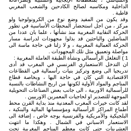
والسياسي ، بمنعطفاته الإيجابية والسلبية وبصراعاته
الداخلية ومكاسبه لصالح الكادحين والشعب المغربي
قاطبة .
وقد يكون من المفيد وضع نوع من الكرونولوجيا ولو
مركز ، من اجل استحضار المحطات الأساسية في تطور
الحركة النقابية المغربية منذ نشأتها ، علما بان عددا من
المناضلين والباحثين قد بذلوا مجهودات لدراسة مسار
الحركة العمالية المغربية ، و لا زلنا في حاجة ماسة الى
مواصلة وتعميق مثل تلك المجهودات .
1 ) التغلغل الرأسمالي ونشأة الطبقة العاملة المغربية :
ان التدخل الاستعماري الفرنسي في المغرب قد أدى
تدريجيا الى وضع وتركيز بنيات رأسمالية في القطاعات
الاقتصادية التي كان في حاجة اليها ، وبخاصة قطاع
المناجم والمواد الأولية لكونها من اربح النشاطات بالنسبة
للرأسمالية الاوربية ، الى جانب بعض الصناعات التحويلية
الموجهة للتصدير او لحاجيات المعمرين الاوربيين .
لقد كانت خيرات المغرب المعدنية منذ بداية القرن محط
أطماع المراكز الرأسمالية ومؤسساتها المالية والبنكية ،
البلجيكية والأمريكية والفرنسية بوجه خاص ، إضافة الى
الاستعمار الاسباني في الشمال . وهكذا ما انتهت
العشرينات حتى كانت معظم المناجم المغربية تحت