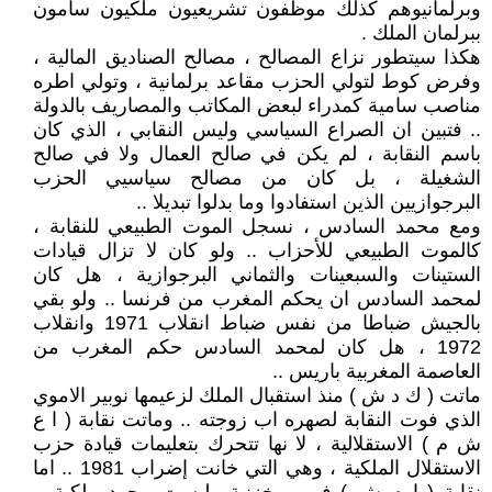
وبرلمانيوهم كذلك موظفون تشريعيون ملكيون سامون
ببرلمان الملك .
هكذا سيتطور نزاع المصالح ، مصالح الصناديق المالية ،
وفرض كوط لتولي الحزب مقاعد برلمانية ، وتولي اطره
مناصب سامية كمدراء لبعض المكاتب والمصاريف بالدولة
.. فتبين ان الصراع السياسي وليس النقابي ، الذي كان
باسم النقابة ، لم يكن في صالح العمال ولا في صالح
الشغيلة ، بل كان من مصالح سياسيي الحزب
البرجوازيين الذين استفادوا وما بدلوا تبديلا ..
ومع محمد السادس ، نسجل الموت الطبيعي للنقابة ،
كالموت الطبيعي للأحزاب .. ولو كان لا تزال قيادات
الستينات والسبعينات والثماني البرجوازية ، هل كان
لمحمد السادس ان يحكم المغرب من فرنسا .. ولو بقي
بالجيش ضباطا من نفس ضباط انقلاب 1971 وانقلاب
1972 ، هل كان لمحمد السادس حكم المغرب من
العاصمة المغربية باريس ..
ماتت ( ك د ش ) منذ استقبال الملك لزعيمها نوبير الاموي
الذي فوت النقابة لصهره اب زوجته .. وماتت نقابة ( ا ع
ش م ) الاستقلالية ، لا نها تتحرك بتعليمات قيادة حزب
الاستقلال الملكية ، وهي التي خانت إضراب 1981 .. اما