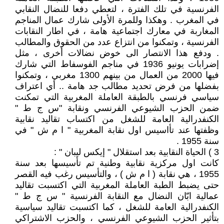
الفرنسية في تلك الفترة ، لتعطي دفعا للنضال النقابي
في المغرب . وهكذا وللمرة الأولى شارك عمال المناجم
المغاربة في معارك اجتماعية هامة ، في اطار النقابات
الفرنسية ، وتمكنوا من انتزاع عدد من الحقوق والمطالب
. ودفع هذا الانتصار الى خوض نضالات أخرى ، مثل
إضرابات يونيو 1936 في مناجم الفوسفاط التي شارك
فيها 2000 من العمال من بينهم 1300 مغربي ، وتمكنوا
بفضلها من فرض تحديد مطالب جد هامة .. أي اعتراف
سياسي فرنسي بالطبقة العاملة المغربية التي تمكنت
ضمن الحزب الشيوعي الفرنسي ونقابة "س ج ط "
الكنفدرالية العامة للشغل من اكتساب تقاليد نقابية
وظفتها عند تأاسيس اول نقابة المغربية " ا م ش " في
سنة 1955 .
3 ) الحياة النقابية بعد استقلال " إيكس ليبان " :
كانت اول مركزية نقابية وطنية تم تأسيسها بعد سنة
1955 ، هي نقابة ( ا م ش ) ، والتأسيس رغب فيه القصر
حتى يضبط الطبة العاملة المغربية التي اكتسبت تقاليد
عمالية ابّان النضال مع النقابة الفرنسية " س ج ط "
الكنفدرالية العامة للشغل ، كما اكتسبت تقاليد سياسية
بتأثير الحزب الشيوعي الفرنسي ، والحزب الاشتراكي