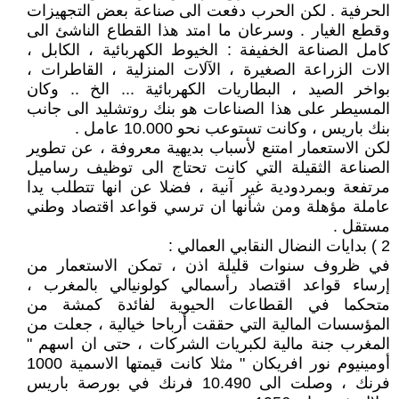
الحرفية . لكن الحرب دفعت الى صناعة بعض التجهيزات
وقطع الغيار . وسرعان ما امتد هذا القطاع الناشئ الى
كامل الصناعة الخفيفة : الخيوط الكهربائية ، الكابل ،
الات الزراعة الصغيرة ، الآلات المنزلية ، القاطرات ،
بواخر الصيد ، البطاريات الكهربائية ... الخ .. وكان
المسيطر على هذا الصناعات هو بنك روتشليد الى جانب
بنك باريس ، وكانت تستوعب نحو 10.000 عامل .
لكن الاستعمار امتنع لأسباب بديهية معروفة ، عن تطوير
الصناعة الثقيلة التي كانت تحتاج الى توظيف رساميل
مرتفعة وبمردودية غير آنية ، فضلا عن انها تتطلب يدا
عاملة مؤهلة ومن شأنها ان ترسي قواعد اقتصاد وطني
مستقل .
2 ) بدايات النضال النقابي العمالي :
في ظروف سنوات قليلة اذن ، تمكن الاستعمار من
إرساء قواعد اقتصاد رأسمالي كولونيالي بالمغرب ،
متحكما في القطاعات الحيوية لفائدة كمشة من
المؤسسات المالية التي حققت أرباحا خيالية ، جعلت من
المغرب جنة مالية لكبريات الشركات ، حتى ان اسهم "
أومينيوم نور افريكان " مثلا كانت قيمتها الاسمية 1000
فرنك ، وصلت الى 10.490 فرنك في بورصة باريس