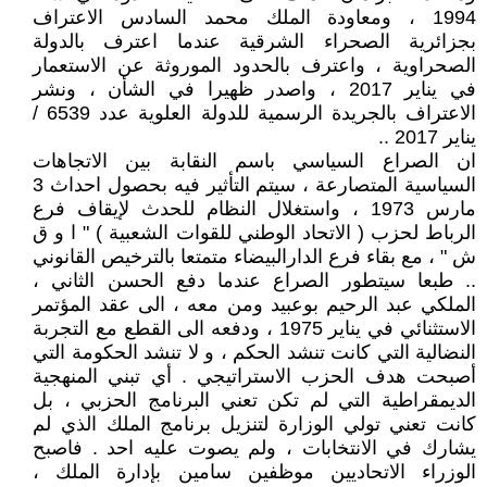
1994 ، ومعاودة الملك محمد السادس الاعتراف
بجزائرية الصحراء الشرقية عندما اعترف بالدولة
الصحراوية ، واعترف بالحدود الموروثة عن الاستعمار
في يناير 2017 ، واصدر ظهيرا في الشأن ، ونشر
الاعتراف بالجريدة الرسمية للدولة العلوية عدد 6539 /
يناير 2017 ..
ان الصراع السياسي باسم النقابة بين الاتجاهات
السياسية المتصارعة ، سيتم التأثير فيه بحصول احداث 3
مارس 1973 ، واستغلال النظام للحدث لإيقاف فرع
الرباط لحزب ( الاتحاد الوطني للقوات الشعبية ) " ا و ق
ش " ، مع بقاء فرع الدارالبيضاء متمتعا بالترخيص القانوني
.. طبعا سيتطور الصراع عندما دفع الحسن الثاني ،
الملكي عبد الرحيم بوعبيد ومن معه ، الى عقد المؤتمر
الاستثنائي في يناير 1975 ، ودفعه الى القطع مع التجربة
النضالية التي كانت تنشد الحكم ، و لا تنشد الحكومة التي
أصبحت هدف الحزب الاستراتيجي . أي تبني المنهجية
الديمقراطية التي لم تكن تعني البرنامج الحزبي ، بل
كانت تعني تولي الوزارة لتنزيل برنامج الملك الذي لم
يشارك في الانتخابات ، ولم يصوت عليه احد . فاصبح
الوزراء الاتحاديين موظفين سامين بإدارة الملك ،