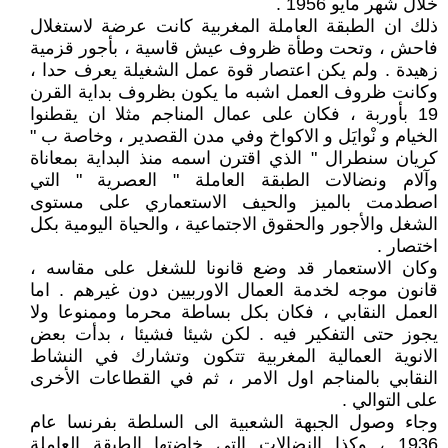
خلال شهر مايو 1956 .
ذلك ان الطبقة العاملة المغربية كانت عرضة لاستغلال
فاحش ، وتحت وطأة ظروف عيش قاسية ، بأجور قزمية
زهيدة . ولم يكن اعتصار قوة عمل الشغيلة يعرف حدا ،
وكانت ظروف العمل اشبه ما يكون بظروف بداية القرن
19 بأوربة ، فكان على عمال المناجم مثلا ان يقطنوا
الخيام و نْوايَل و الاكواخ وفي مدن القصدير ، وخاصة ب "
كريان سنطرال " الذي اقترن اسمه منذ البداية بمعاناة
وآلام ونضالات الطبقة العاملة " العصرية " التي
اصطدمت بالميز والحيف الاستعماري على مستوى
الشغل والأجور والحقوق الاجتماعية ، والحياة اليومية بكل
اختصار .
وكان الاستعمار قد وضع قانونا للشغل على مقاسه ،
قانون موجه لخدمة العمال الاوربيين دون غيرهم . اما
العمل النقابي ، فكان بكل بساطة محرما وممنوعا ولا
يجوز حتى التفكير فيه . لكن شيئا فشيئا ، بدأت بعض
الانوية العمالية المغربية تتكون وتشارك في النشاط
النقابي بالمناجم اول الامر ، ثم في القطاعات الأخرى
على التوالي .
وجاء وصول الجبهة الشعبية الى السلطة بفرنسا عام
1936 ، وكذا النضالات التي خاضتها الطبقة العاملة