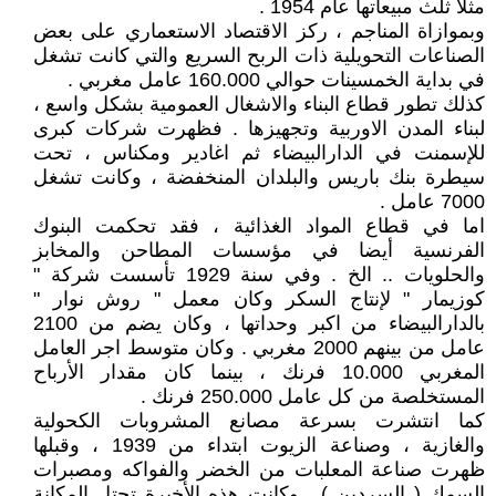
مثلا ثلث مبيعاتها عام 1954 .
وبموازاة المناجم ، ركز الاقتصاد الاستعماري على بعض
الصناعات التحويلية ذات الربح السريع والتي كانت تشغل
في بداية الخمسينات حوالي 160.000 عامل مغربي .
كذلك تطور قطاع البناء والاشغال العمومية بشكل واسع ،
لبناء المدن الاوربية وتجهيزها . فظهرت شركات كبرى
للإسمنت في الدارالبيضاء ثم اغادير ومكناس ، تحت
سيطرة بنك باريس والبلدان المنخفضة ، وكانت تشغل
7000 عامل .
اما في قطاع المواد الغذائية ، فقد تحكمت البنوك
الفرنسية أيضا في مؤسسات المطاحن والمخابز
والحلويات .. الخ . وفي سنة 1929 تأسست شركة "
كوزيمار " لإنتاج السكر وكان معمل " روش نوار "
بالدارالبيضاء من اكبر وحداتها ، وكان يضم من 2100
عامل من بينهم 2000 مغربي . وكان متوسط اجر العامل
المغربي 10.000 فرنك ، بينما كان مقدار الأرباح
المستخلصة من كل عامل 250.000 فرنك .
كما انتشرت بسرعة مصانع المشروبات الكحولية
والغازية ، وصناعة الزيوت ابتداء من 1939 ، وقبلها
ظهرت صناعة المعلبات من الخضر والفواكه ومصبرات
السمك ( السردين ) . وكانت هذه الأخيرة تحتل المكانة