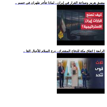
.. مضيق هرمز وصناعة القرار في إيران.. لماذا تتأخر طهران في حسم
.. الرابعة | اتفاق مكة للدفاع المشترك.. درع السلام للأجيال القا