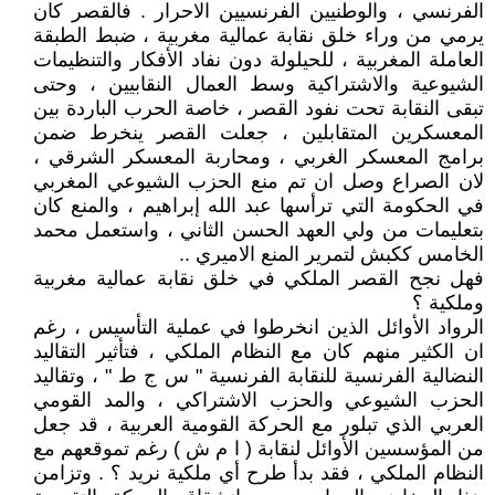
الفرنسي ، والوطنيين الفرنسيين الاحرار . فالقصر كان
يرمي من وراء خلق نقابة عمالية مغربية ، ضبط الطبقة
العاملة المغربية ، للحيلولة دون نفاد الأفكار والتنظيمات
الشيوعية والاشتراكية وسط العمال النقابيين ، وحتى
تبقى النقابة تحت نفود القصر ، خاصة الحرب الباردة بين
المعسكرين المتقابلين ، جعلت القصر ينخرط ضمن
برامج المعسكر الغربي ، ومحاربة المعسكر الشرقي ،
لان الصراع وصل ان تم منع الحزب الشيوعي المغربي
في الحكومة التي ترأسها عبد الله إبراهيم ، والمنع كان
بتعليمات من ولي العهد الحسن الثاني ، واستعمل محمد
الخامس ككبش لتمرير المنع الاميري ..
فهل نجح القصر الملكي في خلق نقابة عمالية مغربية
وملكية ؟
الرواد الأوائل الذين انخرطوا في عملية التأسيس ، رغم
ان الكثير منهم كان مع النظام الملكي ، فتأثير التقاليد
النضالية الفرنسية للنقابة الفرنسية " س ج ط " ، وتقاليد
الحزب الشيوعي والحزب الاشتراكي ، والمد القومي
العربي الذي تبلور مع الحركة القومية العربية ، قد جعل
من المؤسسين الأوائل لنقابة ( ا م ش ) رغم تموقعهم مع
النظام الملكي ، فقد بدأ طرح أي ملكية نريد ؟ . وتزامن