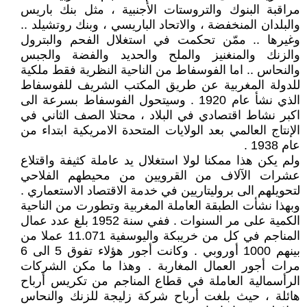
مراقبة البنوك والتروستات الأجنبية ، مثل بنك باريس
والبلدان المنخفضة ، والاتحاد الباريسي ، وبنك روتشيلد ..
وغيرها .. ممّن تحكمت في استغلال الفحم والبترول
والزنك والمنغنيز والملح والحديد والفضة والجبس
والنحاس .. اما الفوسفاط من الناحية النظرية فقط ملكية
للدولة المغربية عن طريق المكتب الشريف للفوسفاط
الذي نشأ عام 1920 . وسيتحول الفوسفاط بسرعة الى
اكبر نشاط اقتصادي في البلاد ، محتلا الصف الثاني في
الإنتاج العالمي بعد الولايات المتحدة الامريكية ابتداء من
عام 1938 .
ولم يكن هذا ممكنا لولا استغلال يد عاملة كثيفة واقتلاع
عشرات الآلاف من القرويين من محيطهم الفلاحي
لتحويلهم الى بروليتاريين في خدمة الاقتصاد الاستعماري .
وبهذا نشأت الطبقة العاملة المغربية وتطورت من الناحية
الكمية على مر السنوات . ففي سنة 1952 بلغ عدد عمال
المناجم في كل من خريبكة واليوسفية 11.071 عملا من
بينهم 1000 أوروبي . وكانت أجور هؤلاء تفوق 5 الى 6
مرات أجور العمال المغاربة . وهذا ما مكن الشركات
الرأسمالية العاملة في قطاع المناجم من تكريس أرباح
هائلة ، حيث بلغت أرباح شركة زليجة للزنك والنحاس