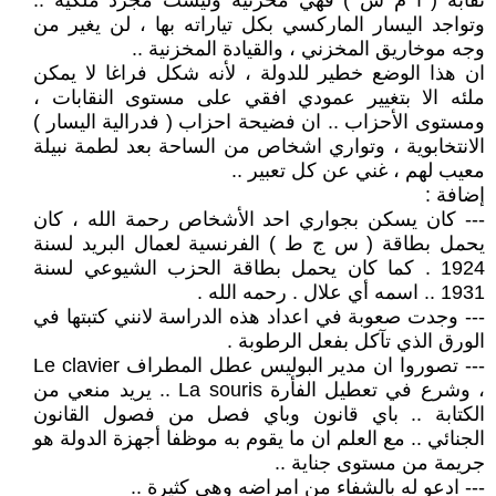
نقابة ( ا م ش ) فهي مخزنية وليست مجرد ملكية ..
وتواجد اليسار الماركسي بكل تياراته بها ، لن يغير من
وجه موخاريق المخزني ، والقيادة المخزنية ..
ان هذا الوضع خطير للدولة ، لأنه شكل فراغا لا يمكن
ملئه الا بتغيير عمودي افقي على مستوى النقابات ،
ومستوى الأحزاب .. ان فضيحة احزاب ( فدرالية اليسار )
الانتخابوية ، وتواري اشخاص من الساحة بعد لطمة نبيلة
معيب لهم ، غني عن كل تعبير ..
إضافة :
--- كان يسكن بجواري احد الأشخاص رحمة الله ، كان
يحمل بطاقة ( س ج ط ) الفرنسية لعمال البريد لسنة
1924 . كما كان يحمل بطاقة الحزب الشيوعي لسنة
1931 .. اسمه أي علال . رحمه الله .
--- وجدت صعوبة في اعداد هذه الدراسة لانني كتبتها في
الورق الذي تآكل بفعل الرطوبة .
--- تصوروا ان مدير البوليس عطل المطراف Le clavier
، وشرع في تعطيل الفأرة La souris .. يريد منعي من
الكتابة .. باي قانون وباي فصل من فصول القانون
الجنائي .. مع العلم ان ما يقوم به موظفا أجهزة الدولة هو
جريمة من مستوى جناية ..
--- ادعو له بالشفاء من امراضه وهي كثيرة ..