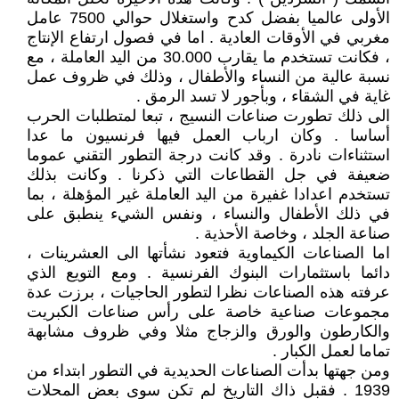
الأولى عالميا بفضل كدح واستغلال حوالي 7500 عامل
مغربي في الأوقات العادية . اما في فصول ارتفاع الإنتاج
، فكانت تستخدم ما يقارب 30.000 من اليد العاملة ، مع
نسبة عالية من النساء والأطفال ، وذلك في ظروف عمل
غاية في الشقاء ، وبأجور لا تسد الرمق .
الى ذلك تطورت صناعات النسيج ، تبعا لمتطلبات الحرب
أساسا . وكان ارباب العمل فيها فرنسيون ما عدا
استثناءات نادرة . وقد كانت درجة التطور التقني عموما
ضعيفة في جل القطاعات التي ذكرنا . وكانت بذلك
تستخدم اعدادا غفيرة من اليد العاملة غير المؤهلة ، بما
في ذلك الأطفال والنساء ، ونفس الشيء ينطبق على
صناعة الجلد ، وخاصة الأحذية .
اما الصناعات الكيماوية فتعود نشأتها الى العشرينات ،
دائما باستثمارات البنوك الفرنسية . ومع التويع الذي
عرفته هذه الصناعات نظرا لتطور الحاجيات ، برزت عدة
مجموعات صناعية خاصة على رأس صناعات الكبريت
والكارطون والورق والزجاج مثلا وفي ظروف مشابهة
تماما لعمل الكبار .
ومن جهتها بدأت الصناعات الحديدية في التطور ابتداء من
1939 . فقبل ذاك التاريخ لم تكن سوى بعض المحلات