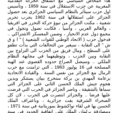
هذا المخاض السياسي مع انشقاق الحركة التقدمية
المغربية عن حزب الاستقلال في سنة 1959 ، وتأسيس
اول حزب سيتأثر بالنظام السياسي الجزائري بعد حصول
الجزائر على استقلالها في سنة 1962 بحرب تحرير
شعبية ، مكنت الجزائر من تبوؤ حركة التحرر في افريقيا
، والعالم العربي ، وآسيا ، فكانت تصول وتجول في
مجمع دول عدم الانحياز ، وضمن المعسكر الاشتراكي ..
فدخول حزب ( الاتحاد الوطني للقوات الشعبية ) " ا و ق
ش " الى النقابة ، سيغير من التحالفات التي بدأت تطفو
على السطح ، ومال فريق من الحزب الى التزاوج بين
النقابة وبين الحزب ، وتوظيفهما في مجابهة النظام
الملكي .. وسيصل الصراع حدوده القصوى عند الهبة
المسلحة في 16 يوليوز 1963 ، التي تزامنت مع حرب
الرمال مع الجزائر من نفس السنة . والقيادة الاتحادية
بزعامة المهدي بن بركة ستخرج ببيان يستنكر ويدين
هجوم جيش الملك الحسن الثاني على الجزائر التي
سماها بالشقيقة ، وناصر الجزائر في الحرب التي فرضت
عليها فرضا .. والجزائر انتصرت في الحرب ، لان كل
الصحراء الشرقية بقت جزائرية ، وباعتراف الملك
الحسن بها في لقاء نواكشوط بموريتانية في سنة 1971 ،
ومصادقة برلمان الملك على اتفاقية الحدود في سنة