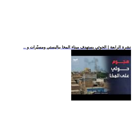
.. نشرة الرابعة | الحوثي يستهدف ميناء المخا بباليستي ومسيّرات و