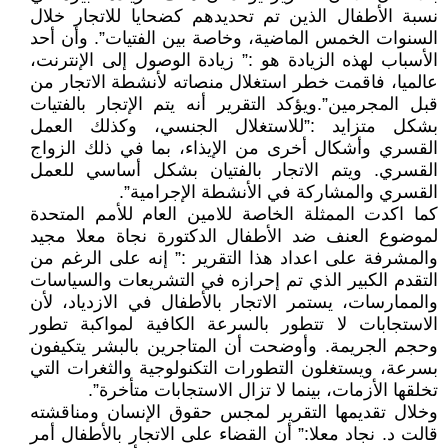
نسبة الأطفال الذين تم تحديدهم كضحايا للاتجار خلال
السنوات الخمس الماضية، وخاصة بين الفتيات”. وأن أحد
الأسباب لهذه الزيادة هو :” زيادة الوصول إلى الإنترنت،
عالميا، فاقمت خطر استغلال منصاته لأنشطة الاتجار من
قبل المجرمين”.ويؤكد التقرير أنه يتم الإتجار بالفتيات
بشكل متزايد :”للاستغلال الجنسي، وكذلك العمل
القسري وأشكال أخرى من الإيذاء، بما في ذلك الزواج
القسري. ويتم الاتجار بالفتيان بشكل أساسي للعمل
القسري والمشاركة في الأنشطة الإجرامية”.
كما اكدت الممثلة الخاصة للامين العام للأمم المتحدة
لموضوع العنف ضد الأطفال الدكتورة نجاة معلا مجيد
والمشرفة على اعداد هذا التقرير :” إنه على الرغم من
التقدم الكبير الذي تم إحرازه في التشريعات والسياسات
والممارسات، يستمر الاتجار بالأطفال في الازدياد، لأن
الاستجابات لا تتطور بالسرعة الكافية لمواكبة تطور
وحجم الجريمة. وأوضحت أن المتاجرين بالبشر يتكيفون
بسرعة، ويستغلون التطورات التكنولوجية والثغرات التي
تخلقها الأزمات، بينما لا تزال الاستجابات متأخرة”.
وخلال تقديمها التقرير لمجس حقوق الإنسان ومناقشته
قالت د. نجاد معلا:” أن القضاء على الاتجار بالأطفال أمر