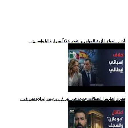
.. أخبار الصباح | أزمة المهاجرين تفجر خلافاً بين إيطاليا وإسبان
.. نشرة إخبارية | اعتقالات جديدة في العراق.. ورئيس إيران: نحن ف