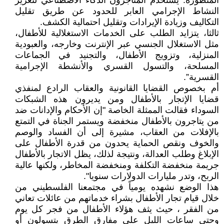
المتطورة. يستخدم المتاجرون الذكاء الاصطناعي لتعزيز
النشاط الإجرامي العابر للحدود عن طريق تقليل
التكاليف وزيادة الإيرادات وتقليل احتمالية الكشف.
ثالثا، يتزايد الطلب على الخدمات الاستغلالية للأطفال،
مثل الاستغلال الجنسي عبر الإنترنت وخارجه، والعبودية
المنزلية، وتزويج الأطفال، والتجنيد في الجماعات
المسلحة، والتسول القسري والأنشطة الإجرامية
القسرية”.
أم بخصوص القضايا القانونية والعقاب الرادع لمنفذي
قضايا الإتجار بالأطفال ومن يديرون هذه الشبكات
السوداء فقالت الممثلة الخاصة "إن الأحكام والإدانات ضد
من يتاجرون بالأطفال منخفضة ويستمر الجناة في التمتع
بالإفلات من العقاب، مشيرة إلى أن الفساد والوصم
والخوف ونقص الحماية يحدون من قدرة الأطفال على
الإبلاغ وطلب العدالة، ونتيجة لذلك، يظل الاتجار بالأطفال
جريمة منخفضة التكلفة ومنخفضة المخاطر، ولكنها عالية
الربح، وتدر مليارات الدولارات سنويا".
هذا الوضع نشهده يومياً في مجتمعنا الفلسطيني من
خلال قيام تجار الأطفال بشراء خدماتهم من عائلات تعاني
من الفقر ، حيث يثف هؤلاء الأطفال من فجر كل يوم
وحتى ساعات الليل على مفارق الطرق يتسولون أو