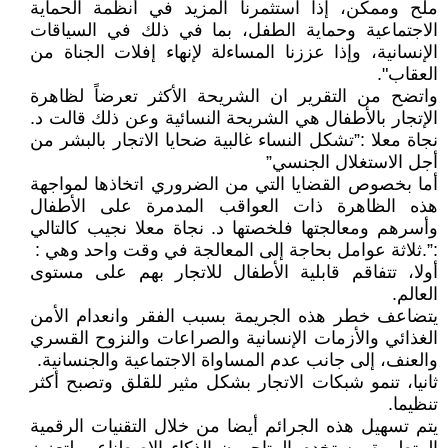
ملح وممكن، إذا استثمرنا المزيد في أنظمة الحماية
الاجتماعية وحماية الطفل، بما في ذلك في السياقات
الإنسانية، وإذا عززنا المساءلة لإنهاء إفلات الجناة من
العقاب".
واتضح من التقرير ان الشريحة الأكثر تعرضاً لظاهرة
الإتجار بالأطفال هي الشريحة النسائية وعن ذلك قالت د.
نجاة معلا :”تشكل النساء غالبية ضحايا الاتجار بالبشر من
أجل الاستغلال الجنسي”
أما بخصوص القضايا التي من الضروري اتخاذها لمواجهة
هذه الظاهرة ذات العواقب المدمرة على الأطفال
وأسرهم ومعالجتها فلخصتها د. نجاة معلا نجيب كالتالي
:”.ثلاثة عوامل بحاجة إلى المعالجة في وقت واحد وهي :
أولا، تتفاقم قابلية الأطفال للاتجار بهم على مستوى
العالم.
يتضاعف خطر هذه الجريمة بسبب الفقر وانعدام الأمن
الغذائي والأزمات الإنسانية والصراعات والنزوح القسري
والعنف، إلى جانب عدم المساواة الاجتماعية والجنسانية.
ثانيا، تنمو شبكات الاتجار بشكل مثير للقلق وتصبح أكثر
تنظيما.
يتم تسهيل هذه الجرائم أيضا من خلال التقنيات الرقمية