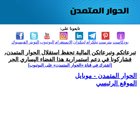
تابعونا على:
بودكاست
بنترست
تيلكرام
لينكدإن
الانستغرام
اليوتيوب
التويتر
الفيسبوك
تبرعاتكم وتبرعاتكن المالية تحفظ استقلال الحوار المتمدن،
فشاركونا في دعم استمرارية هذا الفضاء اليساري الحر
[اشترك في قناة ‫«الحوار المتمدن» على اليوتيوب]
الحوار المتمدن - موبايل
الموقع الرئيسي