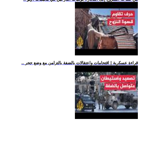
.. قراءة عسكرية | اقتحامات واعتقالات بالضفة بالتزامن مع وضع حجر