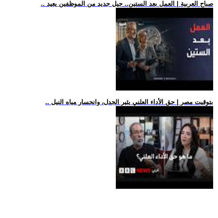
.. صباح العربية | العمل بعد الستين.. جيل جديد من الموظفين يعيد
.. بتوقيت مصر | حق الأداء العلني يثير الجدل، وانحسار مياه النيل