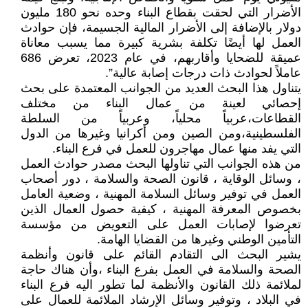
الأضرار التي لحقت بقطاع البناء وحده نحو 180 مليون
دولار بالإضافة إلى الأضرار المالية الجسيمة، فإن حوادث
العمل لها أيضًا تكلفة بشرية كبيرة مما يسبب معاناة
عميقة للضحايا وأقاربهم، في عام 2023، تعرض 686
عاملاً لحوادث ذات درجات إصابة عالية”.
يتناول هذا البحث العديد من الجوانب المعتمدة على بحث
إحصائي لعينة من عمال البناء من مختلف
القطاعات،عربياً محلياً، وعربياً من السلطة
الفلسطينية،ومن الصين ومن أكرانيا وغيرها من الدول
التي يفد منها عمال مهاجرون للعمل في فرع البناء.
من هذه الجوانب التي تناولها البحث مصدر حوادث العمل
، وسائل الوقاية ، قانون الصحة والسلامة ، دور أصحاب
العمل في توفير وسائل السلامة المهنية ، وضعية العامل
بخصوص المعرفة المهنية ، كيفية حصول العمال الذين
تعرضوا لإصابات العمل على التعويض من مؤسسة
التأمين الوطني وغيرها من القضايا الهامة.
يشير البحث الى التقادم القائم على قانون وأنظمة
الصحة والسلامة في العمل بفرع البناء ،وأن هناك حاجة
لملائمة ذلك القانون والأنظمة لما تطور اليه فرع البناء
في البلاد ، وتوفير وسائل الإرشاد الملائمة للعمال على