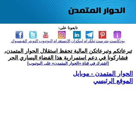
تابعونا على:
بودكاست
بنترست
تيلكرام
لينكدإن
الانستغرام
اليوتيوب
التويتر
الفيسبوك
تبرعاتكم وتبرعاتكن المالية تحفظ استقلال الحوار المتمدن،
فشاركونا في دعم استمرارية هذا الفضاء اليساري الحر
[اشترك في قناة ‫«الحوار المتمدن» على اليوتيوب]
الحوار المتمدن - موبايل
الموقع الرئيسي