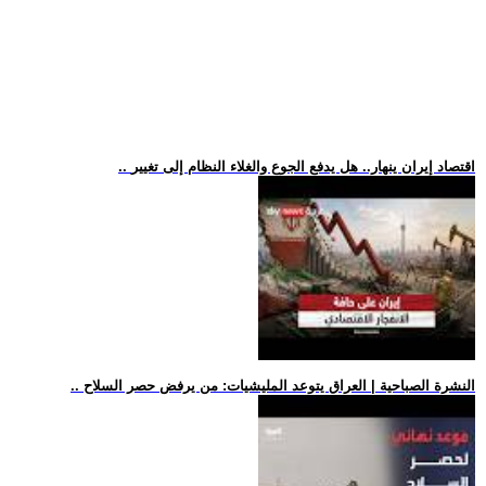
.. اقتصاد إيران ينهار.. هل يدفع الجوع والغلاء النظام إلى تغيير
.. النشرة الصباحية | العراق يتوعد المليشيات: من يرفض حصر السلاح