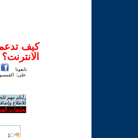
كيف تدعم-
الانترنت؟
تابعونا
على:
الفيسب
رأيكم مهم للج
للاطلاع وإضافة
تعليقات الف