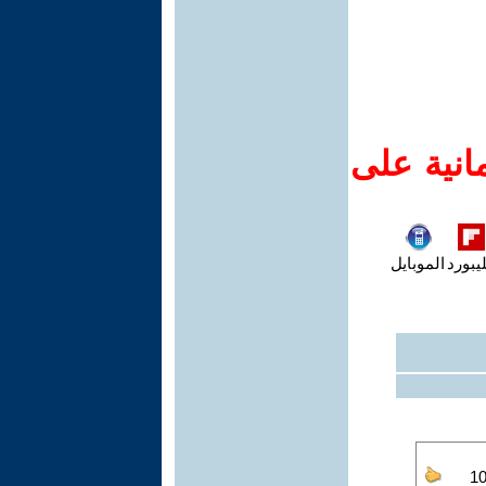
انية على
يبورد
الموبايل