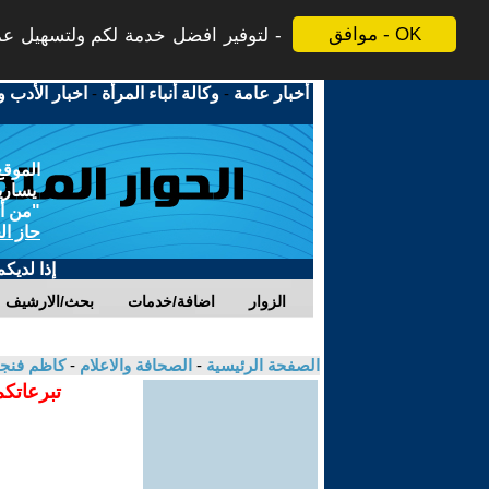
موافق - OK
لتوفير افضل خدمة لكم ولتسهيل عملي
أخبار عامة
-
وكالة أنباء المرأة
-
اخبار الأدب و
الموقع
يسارية
"من أج
حاز ال
إذا لديك
الزوار
اضافة/خدمات
بحث/الارشيف
الصفحة الرئيسية
-
الصحافة والاعلام
-
كاظم فنج
تبرعاتكم