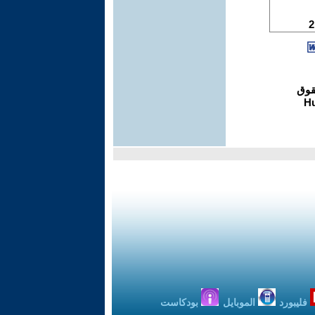
فليبورد
الموبايل
بودكاست