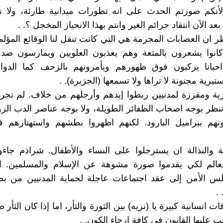
أنكم صورتم الحدث على انه تطورات ميدانية طارئة، ولا 
د الآن انتقاد جرائم الغير وانتم بهذا الانحياز المخجل ؟. .
ظر ان العصابات المجرمة هي التي كانت تنقل لنا الوقائع المؤل
انوا يشعرون بالمتعة وهم يعذبون العلويين ويمارسون ضدهم
 احيانا يركبون فوق ظهورهم ويأمرونهم بالزحف كما الد
ية مجنونة لا تراها ولا تسمعها (الجزيرة). .
ية ومقززة لمدنيين ربطوا إيدهم وأرجلهم من خلاف. لم تجر
نظر بوجه اصحاب الظفائر الطويلة، ولا بوجه عناصر الدب ال
بونهم ببراميل البارود. لكنهم اظهروا بطشهم واستهتارهم 
 والنذالة ان يسترجلوا على النساء والأطفال. شراذم جاء
عالم لكي يقدموا صورة مشوهة عن الإسلام والمسلمين. ال
 الأمن إلى عقد اجتماعات عاجلة لحماية المدنيين من ب
.
 انسانية كبيرة يا (نزيه) بين الثورة والثأر، اما إذا كان الثأر طا
 عليها القانون في كافة ارجاء الكون. .