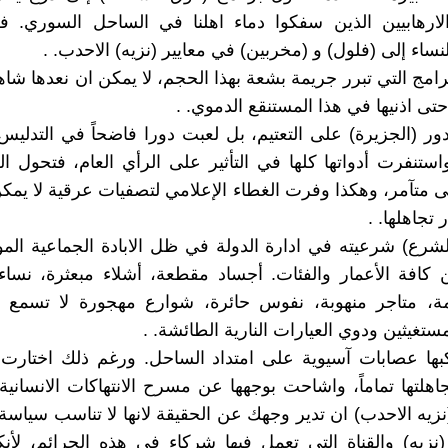
الارهابيين الذين سفكوا دماء اهلنا في الساحل السوري. ف
نساء إلى (فلول) و (مخربين) في معايير (نزيه) الاحدب. .
برامج التي تبرر جريمة بشعة بهذا الحجم، لا يمكن ان نعدها شاه
تى اذنيها في هذا المستنقع الدموي. .
ور (الجزيرة) على التعتيم، بل لعبت دورا فاضحاً في التدليس
واستنفرت أدواتها كلها في التأثير على الرأي العام، فتحول 
لى متآمر، وهكذا وفرت الغطاء الإعلامي لتصفيات عرقية لا يمك
 تجاهلها. .
لشرع) شرعيته في ادارة الدولة في ظل الابادة الجماعية المو
 كافة الأعمار والفئات. أجساد مقطعة، أشلاء مبعثرة، نسا
ة، متاجر منهوبة، نفوس حائرة، شوارع مهجورة لا تسمع 
تغيثين ودوي العيارات النارية الطائشة. .
بها عصابات آسيوية على امتداد الساحل. ورغم ذلك اختارت 
تجاهلتها تماماً، واشاحت بوجهها عن مسرح الانتهاكات الانساني
(نزيه الاحدب) ان تدير وجهك عن الحقيقة لانها لا تناسب سياسة 
(نزيه) والقناة التي تعمل فيها شركاء في هذه الجرائم، لأن