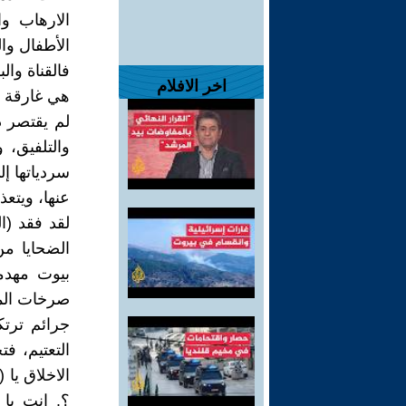
الارهاب و
الأطفال وال
فالقناة وال
اخر الافلام
هي غارقة ح
لم يقتصر د
والتلفيق، 
سردياتها إ
عنها، ويتعذر
لقد فقد (ا
الضحايا من
بيوت مهدم
صرخات المس
جرائم ترتك
التعتيم، ف
الاخلاق يا 
؟. انت يا 