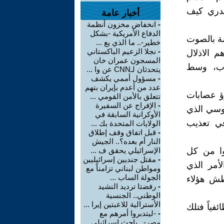
ندري كيف
أخبار عامة
-
انخفاض مخزون أنظمة
الدفاع الأمريكية -بشكل
مة بالصوت
خطير-.. ما الذي يع ...
-
نجلا الزعيم الباكستاني
 الاذلال
المسجون عمران خان
واب، وسط
يتحدثان لـCNN عن وا ...
-
مسؤول أممي يكشف
عدد من أعدم بإيران بتهم
ؤ عصابات
تتعلق بالأمن القومي ...
-
الإفراج عن السفيرة
روسي الذي
الأوكرانية السابقة في
في تعذيب
الولايات المتحدة بك ...
-
قبل اتفاق وقف إطلاق
النار أم بعده؟.. الجيش
وا من كل
الإسرائيلي يحقق ف ...
-
مقتل جنديين إسرائيليين
أمر الذي
ومواطن لبناني تزامناً مع
الجولة الساب ...
طش هؤلاء
-
رفضتا ترديد النشيد
الوطني.. الجنسية
الأسترالية للاعبتين إيرا ...
ئفياً فتلك
-
-ليتدبروا أمرهم مع
مصر-.. باحث إسرائيلي