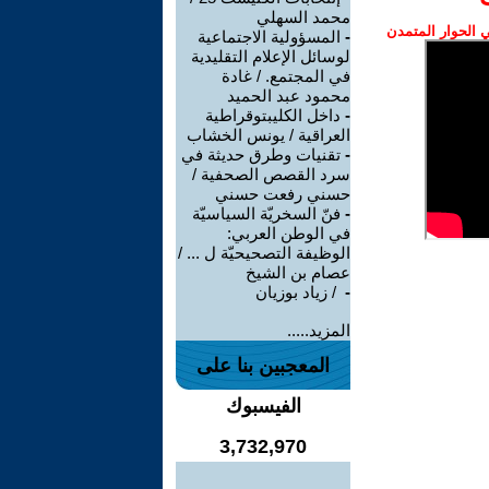
محمد السهلي
الحوار المتمدن
-
المسؤولية الاجتماعية
لوسائل الإعلام التقليدية
في المجتمع. / غادة
محمود عبد الحميد
-
داخل الكليبتوقراطية
العراقية / يونس الخشاب
-
تقنيات وطرق حديثة في
سرد القصص الصحفية /
حسني رفعت حسني
-
فنّ السخريّة السياسيّة
في الوطن العربي:
الوظيفة التصحيحيّة ل ... /
عصام بن الشيخ
-
‏ / زياد بوزيان
المزيد.....
المعجبين بنا على
الفيسبوك
3,732,970