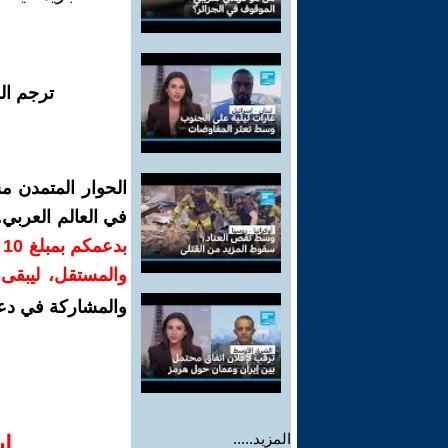
ترجم ال
الحوار المتمدن م
في العالم العربي
ب
والمستقل، ليبقى ص
والمشاركة في دع
المزيد.....
ا‫