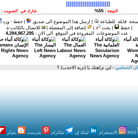
سخة قابلة للطباعة
|
ارسل هذا الموضوع الى صديق
|
حفظ - ورد
|
حفظ
|
بحث
|
إضافة إلى المفضلة
|
للاتصال بالكاتب-ة
عدد الموضوعات المقروءة في الموقع الى الان :
4,294,967,295
ان الحمامي
- اين نزاهتك يا (نزيه الاحدب) ؟
RSS
الانستغرام
لينكد إن
تيلكرام
بنترست
بلوكر