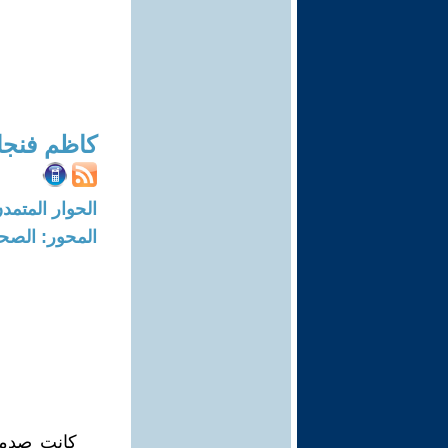
كاظم فنجا
الحوار المتمدن-العدد: 8279 - 25
المحور: الصحا
كانت صدمة