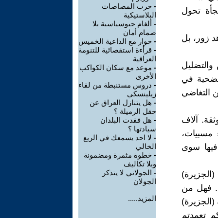
-
حرب المصاصات
جأة تحول
البلاستيكية
-
ألغام جيوسياسية بلا
صمام أمان
د زور، بل
-
حوار مع الداعية الخميس
-
قرأءة استقصائية للتنومة
العراقية
 والتضليل
-
موعد مع سكان الكواكب
الأخرى
الضحية في
-
دروس مستنبطة من لقاء
ن التغاضي
زيلينسكي
-
هل يتنازل العراق عن
حقل الرميلة ؟
ثقة. آلاف
-
هل فقدت البلدان
سيادتها ؟
ء مسبيات،
-
لا احد يسمعك في الربع
فيها سوى
الخالي
-
خطوة مثمرة ومضمونة
وبلا تكاليف
-
الجولاني لا يتذكر
(الجزيرة)
الجولان
ة. فهل من
المزيد.....
(الجزيرة)
كم تعمدتم