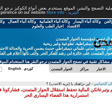
ة التصفح والنشر، الموقع يستخدم بعض أنواع الكوكيز نرجو النق
More info - المزيد
experience on our website
الفن
-
وكالة أنباء اليسار
-
وكالة أنباء العلمانية
-
وكالة أنباء العمال
-
وكا
الاقتصاد
-
اخبار الطب والعلوم
 الرئيسي لمؤسسة الحوار المتمدن
، علمانية، ديمقراطية، تطوعية وغير ربحية
ل مجتمع مدني علماني ديمقراطي حديث يضمن الحرية والعدالة الاجتم
حوار المتمدن على جائزة ابن رشد للفكر الحر والتى نالها أعلام في الفك
م مشاكل تقنية في تصفح الحوار المتمدن نرجو النقر هنا لاستخدام الموقع
كوردي
English
الاخبار
مراكز
الحوار المتمدن
ان الحمامي
- اين نزاهتك يا (نزيه الاحدب) ؟
 وتبرعاتكن المالية تحفظ استقلال الحوار المتمدن، فشاركونا 
استمرارية هذا الفضاء اليساري الحر