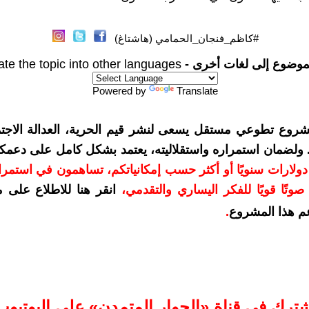
#كاظم_فنجان_الحمامي (هاشتاغ)
موضوع إلى لغات أخرى -
ate the topic into other languages
Powered by
Translate
شروع تطوعي مستقل يسعى لنشر قيم الحرية، العدالة الاجتم
. ولضمان استمراره واستقلاليته، يعتمد بشكل كامل على دعمك
دعمكم بمبلغ 10 دولارات سنويًا أو أكثر حسب إمكانياتكم، تساهمون في استم
وتًا قويًا للفكر اليساري والتقدمي
،
انقر هنا للاطلاع على 
م هذا المشروع
.
شترك في قناة «الحوار المتمدن» على اليوتيوب