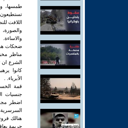
طمسها، ول
تستطيعون بع
اللافت للن
والصورة، ك
والاساءة.
ضحكات هستير
مناظر مخز
الشرع ان ت
كانوا يره
الأبرياء. .
قمة الخسة
جنسيات ال
اضطر مجلس
السرسرية. 
هنالك فروقات
جريمة يعاقب