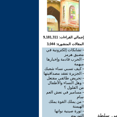
إجمالي القراءات: 9,181,311
المقالات المنشورة: 3,044
-
تشابكات إلكترونية في
مضيق هرمز
-
الحرب قادمة وإخبارها
مبهمة
-
كيف تسبي نساء شعبك
-
الجزيرة تفقد مصداقيتها
-
تحريض طائفي مفتعل
-
وهل النساء والأطفال
من الفلول ؟
-
مسامير في نعش العم
سام
-
من يملك القوة يملك
الهيمنة
-
ثورة صينية نواتها
حمي سلطة
الثوريوم