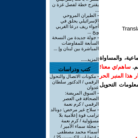
يقترح خطة لفصل غزة ن
...
-
الطيران المروحي
الإسرائيلي يحلق في
أجواء ريف درعا الغربي
Transl
ويخ ...
-
جولة جديدة من النسخة
السابعة للمفاوضات
المباشرة بين لبنان وإ ...
اعية، والمساواة
المزيد.....
م.
ساهم/ي معنا!
كتب ودراسات
رار هذا المنبر الحر
-
مكونات الاتصال والتحول
الرقمي / الدكتور سلطان
معلومات التحويل
عدوان
-
السوق المريضة:
الصحافة في العصر
الرقمي / كرم نعمة
-
سلاح غير مرخص: دونالد
ترامب قوة إعلامية بلا
مسؤولية / كرم نعمة
-
مجلة سماء الأمير /
أسماء محمد مصطفى
-
إنتخابات الكنيست 25 /