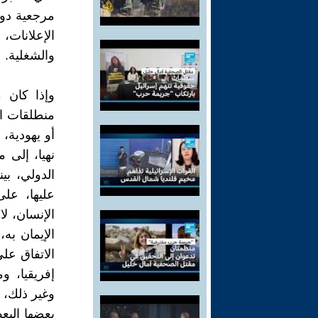
مرجعية دول
الإعلانات، 
والشغلية.
وإذا كان 
منطلقات ال
أو يهودية، 
نهيا، إلى م
الدولي، بي
عليها، على
الإنسان، لا
الإيمان به،
الاتفاق عل
إفريقيا، و
وغير ذلك، ل
بعضها البع