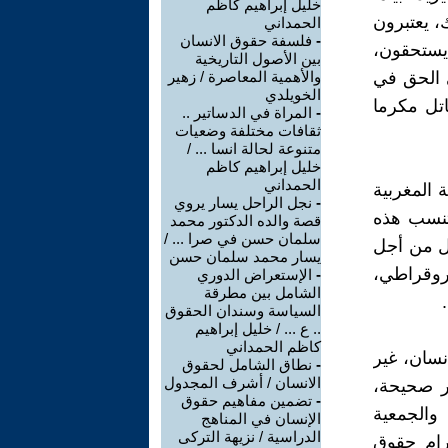
خليل إبراهيم كاظم
، يعتبرون
الحمداني
-
فلسفة حقوق الانسان
يستحقون،
بين الأصول التاريخية
ى الحق في
والأهمية المعاصرة / زهير
الخويلدي
اتل مكرما
-
المراة في الدساتير ..
ثقافات مختلفة وضعيات
متنوعة لحالة انسا ... /
خليل إبراهيم كاظم
الحمداني
 المغربية
-
نجل الراحل يسار يروي
تنسب هذه
قصة والده الدكتور محمد
سلمان حسن في صرا ... /
ضل من أجل
يسار محمد سلمان حسن
يروقراطي،
-
الإستعراض الدوري
الشامل بين مطرقة
السياسة وسندان الحقوق
.. ع ... / خليل إبراهيم
كاظم الحمداني
نسان، غير
-
نطاق الشامل لحقوق
الانسان / أشرف المجدول
ير صحيحة،
-
تضمين مفاهيم حقوق
 والجمعية
الإنسان في المناهج
الدراسية / نزيهة التركى
رام حقوق