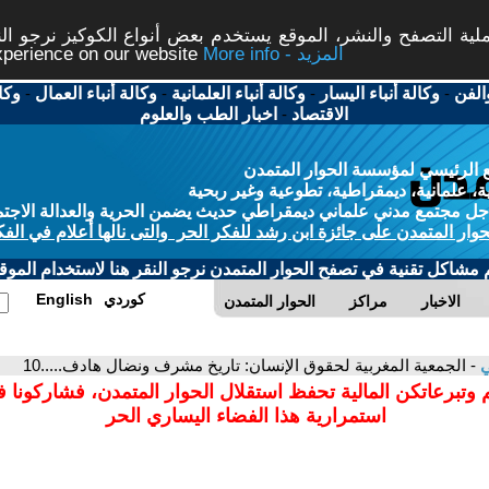
ة التصفح والنشر، الموقع يستخدم بعض أنواع الكوكيز نرجو النق
More info - المزيد
experience on our website
الفن
-
وكالة أنباء اليسار
-
وكالة أنباء العلمانية
-
وكالة أنباء العمال
-
وكا
الاقتصاد
-
اخبار الطب والعلوم
 الرئيسي لمؤسسة الحوار المتمدن
، علمانية، ديمقراطية، تطوعية وغير ربحية
ل مجتمع مدني علماني ديمقراطي حديث يضمن الحرية والعدالة الاجتم
حوار المتمدن على جائزة ابن رشد للفكر الحر والتى نالها أعلام في الفك
م مشاكل تقنية في تصفح الحوار المتمدن نرجو النقر هنا لاستخدام الموقع
كوردي
English
الاخبار
مراكز
الحوار المتمدن
ي
- الجمعية المغربية لحقوق الإنسان: تاريخ مشرف ونضال هادف.....10
 وتبرعاتكن المالية تحفظ استقلال الحوار المتمدن، فشاركونا 
استمرارية هذا الفضاء اليساري الحر