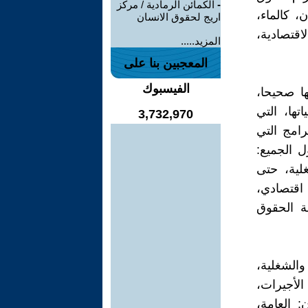
-
الكمائن الرمادية / مركز
 كالماء،
اريج لحقوق الانسان
اقتصادية،
المزيد.....
المعجبين بنا على
الفيسبوك
ها صحيحا،
ها، التي
3,732,970
امج التي
 الجميع:
غلية، حتى
 اقتصادي،
ة الحقوق
والشغلية،
الأجيرات،
 العامة،