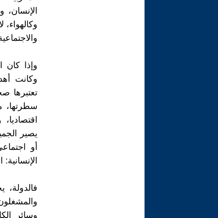
الإنسان، 
وكالهواء، ل
والاجتماعية
وإذا كان ا
وكانت أهدا
تعتبرها صح
سطرتها، م
اقتصاديا، 
يصير الجمي
أو اجتماع
الإنسانية:
فالدولة، ي
والمشغلون،
وسائر الك