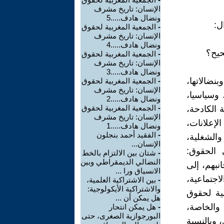
الإنسان: تاريخ مشرف
ونضال هادف.....5
ل:
-
الجمعية المغربية لحقوق
الإنسان: تاريخ مشرف
ونضال هادف.....4
حيح؟
-
الجمعية المغربية لحقوق
الإنسان: تاريخ مشرف
ونضال هادف.....3
بنضالاتها،
-
الجمعية المغربية لحقوق
الإنسان: تاريخ مشرف
 وسياسيا،
ونضال هادف.....2
-
الجمعية المغربية لحقوق
 الكادحة،
الإنسان: تاريخ مشرف
إعلانات،
ونضال هادف.....1
-
الفقيد أحمد بنجلون
 والشغلية،
الإنسان...
 الحقوق:
-
شتان بين الالتزام بالخط
النضالي الديمقراطي وبين
انبهم، إلى
الانسياق ورا ...
اجتماعية،
-
بين الاشتراكية العلمية،
والاشتراكية الأيكولوجية:
بية لحقوق
هل يمكن أن ...
 والخاصة،
-
هل يمكن انتحار
البورجوازية الصغرى، حتى
، وبالنسبة