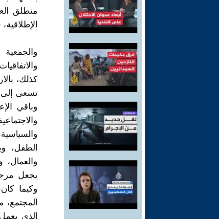
منطلق العق
الإطلاقية، 
والجمعية ا
والاتفاقيات
كذلك، بالار
تسعى إلى أ
وباقي الإع
والاجتماعي
والسياسية،
الطفل، وب
والعمال، و
يجعل مرجع
وكيما كان،
المجتمع، مه
الذي يعمل 