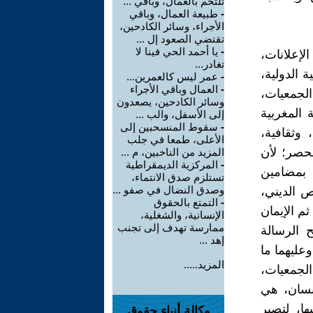
تلتحم بالعمال، وباقي ...
-
طبيعة العمال، وباقي
الأجراء، وسائر الكادحين،
تقتضي الصعود إل ...
-
يا أحمد الحي فينا لا
لإعلانات،
تغادر...
ة الدولية،
-
عمر ليس كالعمرين...
-
العمال وباقي الأجراء
الجمعيات،
وسائر الكادحين، يصعدون
 المغربية
إلى الأسفل، والب ...
-
سقوط المنسحبين إلى
 وثقافية،
الأعلى، طمعا في جلب
لحصر؛ لأن
المزيد من الناخبين، م ...
-
المركزية الديمقراطية
ن بمضامين
تستلزم صدق الانتماء،
وصدق النضال في صفو ...
ص الديني،
-
التمتع بالحقوق
ثم الإيمان
الإنسانية، والشغلية،
ممارسة تهدف إلى تجنب
 الرسالة
إهد ...
وعليهما ما
المزيد.....
الجمعيات،
إنسان، هي
ا، لتصير
وكالة أنباء حقوق