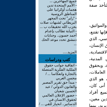
جميع المهاجرين ...
لتأخذ صفة
-
الأمم المتحدة تدين
هجمات أوكرانيا على
المناطق الروسية
-
“زاير” تحت المجهر
البريطاني لشبهات صلات
المواثيق،
بحزب الله تحقيقات ب ...
-
النيابة تطالب بإعدام
نها تقتنع،
أحمد حسون.. وجنايات
اسي، الذي
دمشق تحدد موعد الحك
...
 الإنسان،
اقتصادية،
المزيد.....
 المدنية،
كتب ودراسات
ة، وبحقوق
-
اتفاقية جوانب حقوق
الملكية الفكرية المتصلة
لعاملات،
بالتجارة وانعكاسا ... /
محسن العربي
، هو الذي
-
مبدأ حق تقرير المصير
أنى كان،
والقانون الدولي / عبد
الحسين شعبان
ميع أفراد
-
حضور الإعلان العالمي
بدين معين،
لحقوق الانسان في
الدساتير.. انحياز للقي ... /
يد، بينما