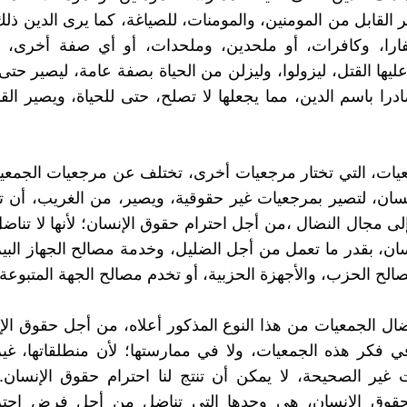
ر القابل من المومنين، والمومنات، للصياغة، كما يرى الدين ذلك
فارا، وكافرات، أو ملحدين، وملحدات، أو أي صفة أخرى، 
يها القتل، ليزولوا، وليزلن من الحياة بصفة عامة، ليصير حت
ادرا باسم الدين، مما يجعلها لا تصلح، حتى للحياة، ويصير الق
يات، التي تختار مرجعيات أخرى، تختلف عن مرجعيات الجمعية
سان، لتصير بمرجعيات غير حقوقية، ويصير، من الغريب، أن 
لى مجال النضال ،من أجل احترام حقوق الإنسان؛ لأنها لا تنا
ان، بقدر ما تعمل من أجل الضليل، وخدمة مصالح الجهاز الب
الح الحزب، والأجهزة الحزبية، أو تخدم مصالح الجهة المتبوعة.
ضال الجمعيات من هذا النوع المذكور أعلاه، من أجل حقوق الإ
في فكر هذه الجمعيات، ولا في ممارستها؛ لأن منطلقاتها، غ
 غير الصحيحة، لا يمكن أن تنتج لنا احترام حقوق الإنسان.
لحقوق الإنسان، هي وحدها التي تناضل من أجل فرض احت