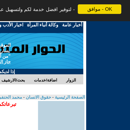
موافق - OK
لتوفير افضل خدمة لكم ولتسهيل عملي
أخبار عامة
-
وكالة أنباء المرأة
-
اخبار الأدب و
الموقع
يسارية
"من أج
حاز ال
إذا لديك
الزوار
اضافة/خدمات
بحث/الارشيف
الصفحة الرئيسية
-
حقوق الانسان
-
محمد الحنف
تبرعاتكم