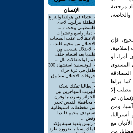
اد مرجعية
الإنسان
، والخاصة،
-
اعتداء في هولندا وانتزاع
للطفلة ببرلين.. لاجئ
فلسطيني يبحث ع ...
-
دمار واسع وعشرات
الاعتقالات عقب انسحاب
حيح، فإن
الاحتلال من مخيم قلند ...
إسلامية،
-
الاحتلال ينسحب من
قلنديا بعد اقتحام خلّف
 أمرا، أو
دمارا واعتقالات بال ...
ى المستوى
-
اليونيسف: استشهاد 300
طفل في غزة جراء
 المصادقة
خروقات الاحتلال منذ وق
ما يراها
...
-
إيطاليا تفكك شبكة
 يتطلب إلا
لتهريب المهاجرين بين
الجزائر وسردينيا وفرن ...
إنسان، تم
-
محافظة القدس تحذر
آسيا، ومن
من مخططات استيطانية
تستهدف مخيم قلنديا
أستراليا،
وقض ...
الأديان مع
-
رئيس بلدية سبتة يؤكد
لملك إسبانيا ضرورة طرد
قضايا، من