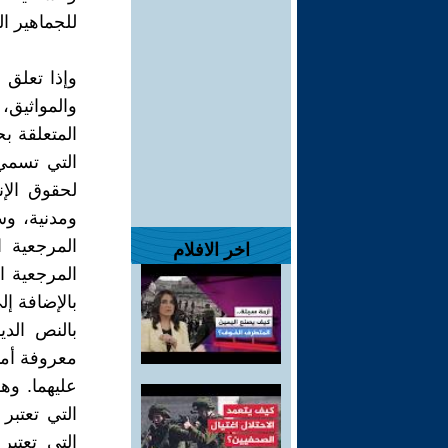
للجماهير ال
وإذا تعلق ا
والمواثيق، 
المتعلقة بح
التي تسمي 
لحقوق الإن
ومدنية، وس
المرجعية ا
اخر الافلام
المرجعية ا
بالإضافة إل
بالنص الد
معروفة أمام
عليهما. وه
التي تعتبر
التي تعتب