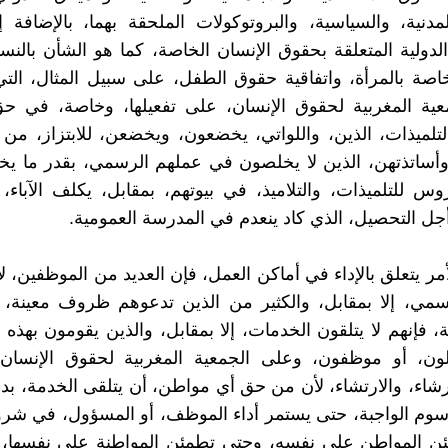
مدنية، والسياسية، والبروتوكولات الملحقة بهما، بالإضافة 
الدولية المتعلقة بحقوق الإنسان الخاصة، كما هو الشأن بالنسبة
اصة بالمرأة، واتفاقية حقوق الطفل، على سبيل المثال، ال
عية المغربية لحقوق الإنسان، على تفعيلها، وخاصة، في حق
والتلميذات، الذين، واللواتي، يخضعون، ويخضعن، للابتزاز، م
وأساتذتهن، الذين لا يخلصون في عملهم الرسمي، بقدر ما ي
وس للتلميذات، والتلاميذ، في بيوتهم، بمقابل، يكلف الآباء، 
أجل التحصيل، الذي كاد ينعدم في المدرسة العمومية.
أمر يتعلق بالإداء في أماكن العمل، فإن العديد من الموظفين، ل
سمي، إلا بمقابل، والكثير من الذين تدعوهم ظروف معينة،
، فإنهم لا يتلقون الخدمات، إلا بمقابل، والذين يقومون بهذه 
ون، أو موظفون، وعلى الجمعية المغربية لحقوق الإنسان،
رشاء، والارتشاء، لأن من حق أي مواطن، أن يتلقى الخدمة، بد
رسوم الواجبة، حتى يستمر أداء الموظف، أو المسؤول، في شر
ن المواطن على نفسه، وحتى تطمئن المواطنة على نفسها،