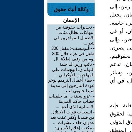
 زمن، إلى
وكالة أنباء حقوق
سان، يجعل
الإنسان
ني، خاصة،
-
تحذيرات حقوقية من
ان، أو في
انتهاكات تطال مئات
الأطفال المهاجرين في
حين، وإلى
شو ...
تى يصرن،
-
-اليونيسف-: مقتل 300
طفل في غزة خلال 300
بحقوقهم،
يوم من وقف إطلاق ال ...
ان، تدعم
-
نائب وزير الداخلية
البولندي: الهجمات على
ن، وسائر
المهاجرين الأوكراني ...
-
بطء أعمال الترميم يؤخر
ل، في أي
عودة النازحين إلى مدينة
صيدا جنوبي لب ...
-
-غزو سبتة-... ما خلفيات
خطاب حاكم المدينة
لية، فإنه
الإسبانية الذي أعق ...
-
انسحاب قوات الاحتلال
ية لحقوق
من قلنديا وكفر عقب بعد
اق الدولي
عدوان خلف عشرات ...
-
مكتب إعلام الأسرى:
ي المتعلق