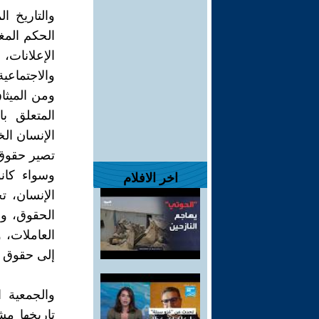
والتاريخ ا
الحكم المغ
الإعلانات،
والاجتماعي
ومن الميثاق
المتعلق با
الإنسان ال
تصير حقوق 
وسواء كان
اخر الافلام
الإنسان، ت
الحقوق، وع
العاملات، 
إلى حقوق ا
والجمعية 