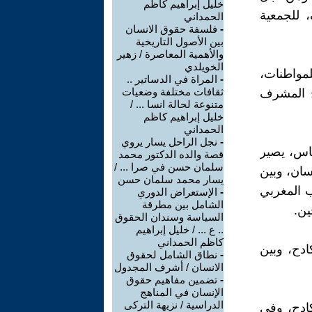
خليل إبراهيم كاظم
 للجمعية
الحمداني
-
فلسفة حقوق الانسان
بين الأصول التاريخية
والأهمية المعاصرة / زهير
الخويلدي
مواطنات،
-
المراة في الدساتير ..
ثقافات مختلفة وضعيات
يخ المشرف
متنوعة لحالة انسا ... /
خليل إبراهيم كاظم
الحمداني
-
نجل الراحل يسار يروي
ناس، يصير
قصة والده الدكتور محمد
سلمان حسن في صرا ... /
سان، وبين
يسار محمد سلمان حسن
ب المغربي
-
الإستعراض الدوري
الشامل بين مطرقة
ين.
السياسة وسندان الحقوق
.. ع ... / خليل إبراهيم
كاظم الحمداني
ادح، وبين
-
نطاق الشامل لحقوق
الانسان / أشرف المجدول
-
تضمين مفاهيم حقوق
الإنسان في المناهج
الدراسية / نزيهة التركى
كادح، وفي