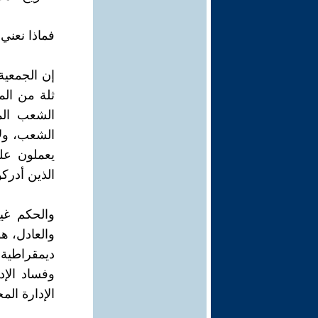
فماذا نعني
ثلة من الم
الشعب الم
الشعب، ولا
يعملون عل
الذين أدرك
والحكم غي
والعادل، ه
ديمقراطية ا
وفساد الإد
الإدارة ال