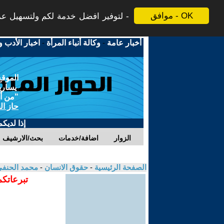
موافق - OK
لتوفير افضل خدمة لكم ولتسهيل عملي
أخبار عامة
-
وكالة أنباء المرأة
-
اخبار الأدب و
الموقع
يسارية
"من أج
حاز ال
إذا لديك
الزوار
اضافة/خدمات
بحث/الارشيف
الصفحة الرئيسية
-
حقوق الانسان
-
محمد الحنف
تبرعاتكم