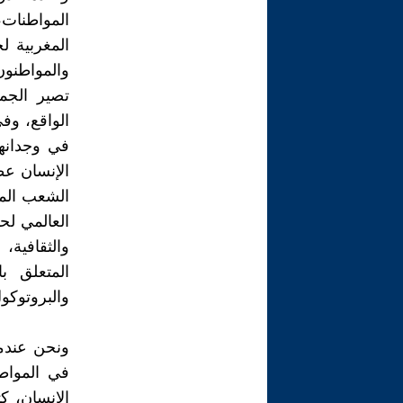
المواطنات
المغربية ل
والمواطنون
تصير الجمع
الواقع، و
في وجدانه
الإنسان عظ
الشعب المغ
العالمي لحق
والثقافية،
المتعلق با
والبروتوكول
ونحن عندم
في المواطن
الإنسان، 