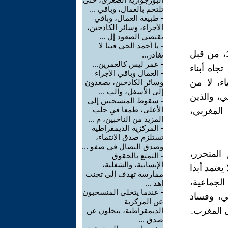
تلتحم بالعمال، وباقي ...
-
طبيعة العمال، وباقي
الأجراء، وسائر الكادحين،
تقتضي الصعود إل ...
-
يا أحمد الحي فينا لا
إن الجمعية المغربية لحقوق الإنسان، منذ تأسيسها في غضون سنة 1979، من قبل
تغادر...
-
عمر ليس كالعمرين...
جاه أبناء
-
العمال وباقي الأجراء
ء، لا من
وسائر الكادحين، يصعدون
إلى الأسفل، والب ...
ي، والذين
-
سقوط المنسحبين إلى
الأعلى، طمعا في جلب
المغربي،
المزيد من الناخبين، م ...
-
المركزية الديمقراطية
تستلزم صدق الانتماء،
وصدق النضال في صفو ...
المتحرر،
-
التمتع بالحقوق
الإنسانية، والشغلية،
عتمد أبدا
ممارسة تهدف إلى تجنب
الجماعية،
إهد ...
-
عندما يتخلى المنسحبون
ني، وفساد
عن المركزية
ى المغرب.
الديمقراطية، يتخلون عن
صدق ...