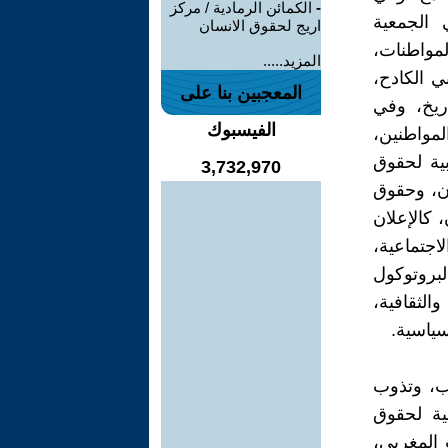
-
الكمائن الرمادية / مركز
 الجمعية
اريج لحقوق الانسان
لمواطنات،
المزيد.....
ي الكادح،
المعجبين بنا على
ريخ، وفي
الفيسبوك
مواطنين،
ية لحقوق
3,732,970
ن، وحقوق
 كالإعلان
اجتماعية،
لبروتوكول
الثقافية،
سياسية.
ب، وتذوب
ية لحقوق
المغربي،