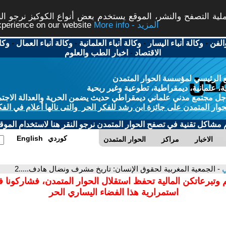
ة التصفح والنشر، الموقع يستخدم بعض أنواع الكوكيز نرجو النق
More info - المزيد
experience on our website
الفن
-
وكالة أنباء اليسار
-
وكالة أنباء العلمانية
-
وكالة أنباء العمال
-
وكا
الاقتصاد
-
اخبار الطب والعلوم
 الرئيسي لمؤسسة الحوار المتمدن
، علمانية، ديمقراطية، تطوعية وغير ربحية
ل مجتمع مدني علماني ديمقراطي حديث يضمن الحرية والعدالة الاجتم
حوار المتمدن على جائزة ابن رشد للفكر الحر والتى نالها أعلام في الفك
م مشاكل تقنية في تصفح الحوار المتمدن نرجو النقر هنا لاستخدام الموقع
كوردي
English
الاخبار
مراكز
الحوار المتمدن
ي
- الجمعية المغربية لحقوق الإنسان: تاريخ مشرف ونضال هادف.....2
 وتبرعاتكن المالية تحفظ استقلال الحوار المتمدن، فشاركونا 
استمرارية هذا الفضاء اليساري الحر