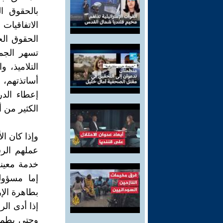
بالحقوق ال
الاتفاقيات 
الحقوق الخ
تسهر الجم
التلاميذ، 
أساتذتهم، 
إعطاء الدر
الكثير من 
وإذا كان ال
عملهم الر
خدمة معينة
إما مسؤول
بطاهرة الإ
إذا أدى ال
وحتى يطمئ