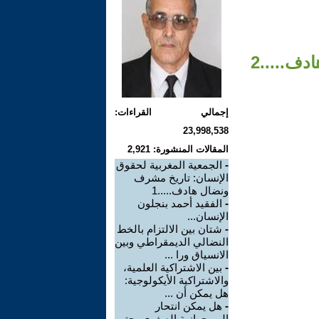
ف.....2
إجمالي القراءات:
23,998,538
المقالات المنشورة: 2,921
-
الجمعية المغربية لحقوق
الإنسان: تاريخ مشرف
ونضال هادف.....1
-
الفقيد أحمد بنجلون
الإنسان...
-
شتان بين الالتزام بالخط
النضالي الديمقراطي وبين
الانسياق ورا ...
-
بين الاشتراكية العلمية،
والاشتراكية الأيكولوجية:
هل يمكن أن ...
-
هل يمكن انتحار
البورجوازية الصغرى، حتى