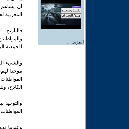
أن يساهم 
المغربية لح
فالتاريخ 
والمواطنين
المزيد.....
للجمعية ال
والشيء الو
موحدا لهم،
المواطنات،
الكادح، ولل
والتوحيد ب
المواطنات،
وعندما تذو