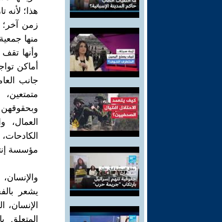
هذا؛ لأنه 
زمن آخر؛ ل
منها جمعية
وأنها تقف 
أماكن تواج
جانب العام
متمتعين، 
وبحقوقهن 
العمال، وا
الكادحات،
مؤسسة إنتاج
والإنسان، 
يشعر بالف
الإنسان، ا
المتعلق با