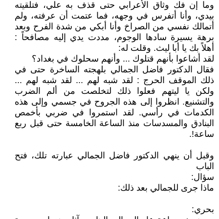
وما إن فك وثاق الأعرابي حتى قذف به علي، فتلقيته
بيدي، وأنا أتفرس في وجهه، فما عتمت أن عرفته، ولم
أتمالك نفسي من الصراخ وأنا أبكي من شدة الفرح وبعد
برهة يسيرة سادها الوجوم، مددت يدي إليه مصافحاً :
أهلاً بك يا أبا ليث. وقلت له:
لقد أشاعوا بأنهم قتلوك ... وأنهم سحلوك في بغداد؟
فقال الدكتور فاضل الجمالي بلهجته الساخرة حتى في
ذلك الموقف الحرج : لقد شبه لهم ... لقد شبه لهم ...
ولكن يا ليتهم فعلوا ذلك لتخلصت من ألم الضرب
والتشنيع. انظروا إلى هذه الجروح في جسمي وإلى هذه
الكدمات في رأسي. لقد استمروا في ضربي بأخمص
البنادق والمسدسات منذ الساعة الخامسة حتى قبل ربع
ساعة!.
وقبل أن ينهي الدكتور فاضل الجمالي عبارته تلك، فتح
الباب
سؤال:
ماذا جرى للجمالي بعد ذلك:
بحري: