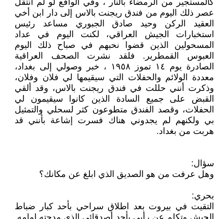
كالمستجير من الرمضاء بالنار ، وفي الواقع لو لم أنتقل
عصر ذلك اليوم من فندق ريجنت بالاس إلى دار ابن أخي
العقيد الركن وحيد صادق الجبوري مساعد رئيس
استخبارات الجيش العراقي، لكنت اليوم في عداد
المسحولين الذين قضوا نحبهم في صباح ذلك اليوم
العبوس القمطرير. فلقد نشرت الصحف العراقية
الصادرة يوم ١٤ تموز ١٩٥٨ ، خبر وصولي إلى بغداد،
معددة الولائم والحفلات التي سيقيمها لي فلان وفلان،
وذكرت أنني حللت في فندق ريجنت بالاس، وقد ألقي
القبض على جميع السادة الذين كانوا سيقيمون لي
الحفلات، وقصد الفندق متطوعون كثر لسحلي والتمثيل
بي ولكنهم لم يجدوني هناك فسرت إشاعة بأنني قد
هربت من بغداد.
سؤال:
وهل عرفت من هو الصديق الذي ابلغ عن مكانك؟
بحري:
التقيت في بيروت بعد اطلاق سراحي بأحد كبار ضباط
الجيش وتكلم عن رأيي بأحد أصدقائي الذي مدحته امامه.