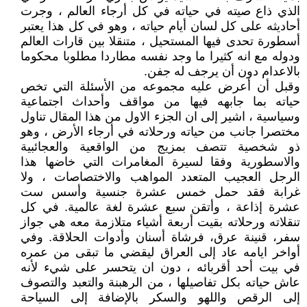
الذي ذاع صيته في حياته في كل أرجاء العالم ، وجرت
أحاديثه على كل لسان أيام حياته ، وهو في كل هذا يعتبر
أسطورة تحدى فيها المستحيل ، متنقلا بين قارات العالم
ودوله مع انه كثيرا ما وجد نفسه مطاردا مطلوبا محكوما
بالاعدام دون أن يرجف له جفن.
وقبل أن أعرض عليه مجموعه من الأسئلة التي تخص
حياته بما جابهه فيها من مواقف وأحداث اجتماعية
وسياسية ، اشير إلى ان الجزء الاول من هذا المقال تناول
مختصرا جانب من حياته ورحلاته في أرجاء الأرض ، وهو
ذو شخصية تتصف بمزيج من الواقعية والعجائبية
والاسطورية وفقا لسيرة المغامرات التي خاضها هذا
الرجل العجيب المتعدد المواهب والاختصاصات ، ولا
غرابة فقد حمل خمس عشرة جنسية وأسس ست
عشرة إذاعة ، وأتقن سبع عشرة لغة عالمية. في كل
تنقلاته ورحلاته بقيت أربعة أشياء متلازمة معه هي جواز
سفر، قنينة عرق، فرشاة أسنان وأدوات الحلاقة. وفي
أواخر ايامه عاد إلى العراق ليقضي ما تبقى من عمره
في بيت أحد أقربائه ، دون ان يتحسر على شيء لأنه
عاش حياته بكل تفاصيلها ، من الرهبنة والتعبد والتصوف
إلى الرقص واللهو والسكر بالإضافة إلى السياحة