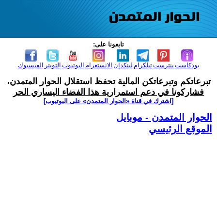
تابعونا على:
بودكاست
بنترست
تيلكرام
لينكدإن
الانستغرام
اليوتيوب
التويتر
الفيسبوك
تبرعاتكم وتبرعاتكن المالية تحفظ استقلال الحوار المتمدن،
فشاركونا في دعم استمرارية هذا الفضاء اليساري الحر
[اشترك في قناة ‫«الحوار المتمدن» على اليوتيوب]
الحوار المتمدن - موبايل
الموقع الرئيسي