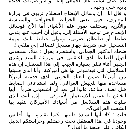
بعد نصف ساعة عاد الجمالي إلينا . و آثار ضربات جديدة
بادية على وجهه .
و قال انا : إن وسائل الإيضاح اصطلاح تربوي في وزارة
المعارف، فهي تعني الخرائط الجغرافية والسياسية
والأثرية ومختلف صور علم الأشياء. أما الآن فوسائل
الإيضاح هي توجيه الأسئلة إلي. وقبل أن أجيب عنها يتولى
ضابط أو ضابطان ضربي، ويتولى ضابط ثالث مهمة
التسجيل على شريط جهاز مسجل لتضاف إلى ملفي !.
ضحك الدكتور الجمالي، واستطرد يقول : مثلاً، سمعوني
أقول للضابط الذي اعتقلني في مزرعة السيد رشدي
الجلبي أثناء نقلي بسيارة الجيب إلى هذا المعتقل: إن هذه
السلاسل التي قيدتموني بها هي أميركية، وأنا الذي طلبتها
من أميركا ضمن العتاد الحربي الذي قدمته أميركا
مساعدة منها للجيش العراقي. ولما استدعاني الضابط
قبل نصف ساعة، قالوا لي بعد أن أشبعوني ضرباً : أيها
الخائن يا عميل الاستعمار الأميركي ... إذن أنت الذي
طلبت هذه السلاسل من أسيادك الأميركان لتقيد بها
الشعب العراقي؟».
قلت : كلا أيها السادة طلبتها لكيما تقيدونا بها. أفليس
وجودنا في هذا المعتقل تحت رحمتكم وحراستكم الدليل
الكافي على صحة ما أقول ؟