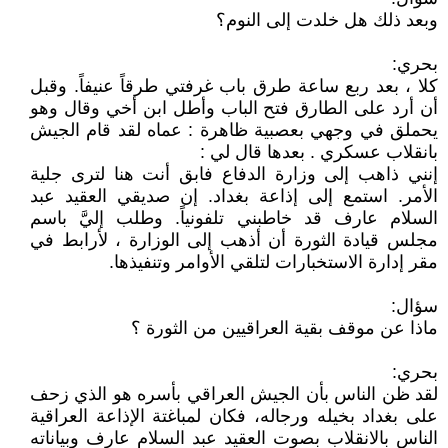
وبعد ذلك هل خلدت إلى النوم؟
بحري:
كلا ، بعد ربع ساعة طرق باب غرفتي طرقاً عنيفاً. وقبل
أن أرد على الطارق فتح الباب وأطل ابن أخي وقال وهو
يحملق في وجهي بعصبية ظاهرة : عماه لقد قام الجيش
بانقلاب عسكري . بعدها قال لي :
إنني ذاهب إلى وزارة الدفاع فابق أنت هنا لترى جلية
الأمر. استمع إلى إذاعة بغداد. إن صديقي العقيد عبد
السلام عارف قد خاطبني تلفونياً. وطلب إليَّ باسم
مجلس قيادة الثورة أن أذهب إلى الوزارة ، لأرابط في
مقر إدارة الاستخبارات لتلقي الأوامر وتنفيذها.
سؤال:
ماذا عن موقف بقية العراقيين من الثورة ؟
بحري:
لقد ظن الناس بأن الجيش العراقي بأسره هو الذي زحف
على بغداد بخيله ورجاله، فكان لمباغتة الإذاعة العراقية
الناس بالانقلاب بصوت العقيد عبد السلام عارف وبياناته