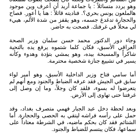
وهو يردد متسائلاً : يا جماعة أريد أن أعرف وين موجود
هالملعون يونس بحري؟. فناديته قائلاً : هنا يا أعور. فصاح
والحجارة تدغدغ جسمه، وهو يقفز من شدة الألم، هييء
لي محلاً في غرفتك. فصحت به حاضر.
وجاء دور الدكتور محمد حسن سلمان وزير الصحة
العراقي الأسبق، فكان كلما شتموه يرفع يده بالتحية
شاكراً والمسبحة بيده، وهو يمشي بتؤدة وهدوء وكأنه
يسير في تشييع جنازة شخصية محترمة.
أما سامي فتاح وزير الداخلية الأسبق، وهو أمير لواء
سابق في الجيش فقد عرفه الضباط والجنود ومع أنهم لم
يتعرضوا له بسوء، فلقد كان وجلاً، وما إن وصل إلى
غرفتنا حتى تهاوى إلى الأرض.
وبعد لحظة دخل عبد الجبار فهمي متصرف بغداد، وقد
حمل على رأسه فراشه ليتقي به الحصى والحجارة. أما
الشتائم فقد كان بحكم ماضيه، في الشرطة معتاداً على
سماعها، فكان يبتسم للضباط والجنود.