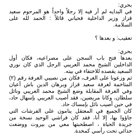
بحري:
في البدايه لم أر فيه إلا رجلاً واحداً هو المرحوم سعيد
قزاز وزير الداخلية فحياني قائلاً : الحمد لله على
السلامة.
تعقيب: و بعدها ؟
بحري:
بعدها فتح باب السجن على مصراعيه، فكان أول
الداخلين الشيخ محمد العريبي الرجل الذي كان نوري
السعيد يقصده للاختفاء في بيته.
ثم وزعونا على الغرف، فكان من نصيبي الغرفة رقم (۲)
المتاخمة لغرفة سعيد قزاز وبرهان الدين باش أعيان
وفي الغرفة المقابلة وضع الشيخ محمد العريبي ونائل
سلطان، وكانا مريضين، فقد أصيب العريبي بإسهال حاد،
في حين أصيب نائل بإمساك حاد.
كان الجميع في المعتقل ينامون على الفرشات التي
جاؤوا بها، إلا أنا، فقد كان فراشي الوحيد نسخة من
جريدة الحياة ، اصطحبتها معي من بيروت ووضعت
حذائي تحت رأسي كمخدة.