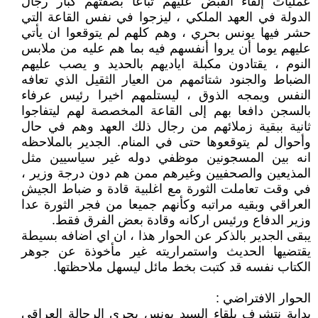
عمليات إلقاء القبض عليهم تباعا بصفتهم كبار رجال
الدولة في العهد الملكي ، ليزجوا في نفس القاعة التي
حشر فيها يونس بحري ، وهم كلهم لم يتوقعوا ان يأتي
عليهم يوما أن يروا أنفسهم فيه بما هم عليه من ملابس
النوم ، يقتادون مكبلة اياديهم بالحديد و يصب عليهم
الضباط والجنود شتائمهم من العيار الثقيل الذي تعافه
النفس ويمجه الذوق ، ليستلمهم اخيرا رئيس عرفاء
بالسجن دافعا بهم إلى القاعة المخصصة لهم ليتفاجوا
ثانية ببقية زملائهم من رجال ذلك العهد وهم في حال
وأحوال لم يتوقعوها حتى في المنام. الجدير بالملاحظه
انه بين المسجونين موظفي دوله غير سياسيين مثل
المذيعين والصحفيين وغيرهم ممن هم دون درجة وزير ،
في وقت تعاملت الثورة مع اغلبية قادة و ضباط الجيش
العراقي وبقيه مراتبه وكأنهم جميعا من فجر الثورة عدا
وزير الدفاع ورئيس اركانه وقادة بعض الفرق فقط.
يبقى الجدير بالذكر عن الحوار هذا ، ان اي اضافه بسيطة
يقتضيها الحديث واستمراريته غير مأخوذة عن جوهر
الكتاب نفسه قد كتبت بخط مائل ليسهل ملاحظتها.
الحوار الافتراضي :
بداية نتشرف بلقاء السيد يونس بحري الرحالة العراقي