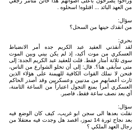
وراحوا يصرخون بأعلى أصواتهم هذا خائن متآمر رجعي
من العهد البائد ... اقتلوه! اسحلوه .
سؤال:
من انقذك حينها من السحل؟
بحري:
لقد أنقذني العقيد عبد الكريم جده أمر الانضباط
العسكري من موت أكيد، إذ لم يكن بيني وبين الموت
سوى ثلاثة أمتار فقط. قلت للعقيد عبد الكريم الجدة: إلى
متى سأبقى هنا؟. قال: إلى أن تخلو الشوارع من الناس،
فنحن لا نملك القوات الكافية للهيمنة على هؤلاء الذين
ثارت أعصابهم من مدنيين وعسكريين وقد أصدر الحاكم
العسكري أمراً بمنع التجول اعتباراً من الساعة الثامنة،
أي بعد نصف ساعة فقط، فاصبر.
سؤال:
نقلت بعدها الى سجن ابو غريب، كيف كان الوضع فيه
بعد نجاح ثورة 14 تموز، اقصد هل وجدت فيه معتقلا من
رجال العهد الملكي ؟