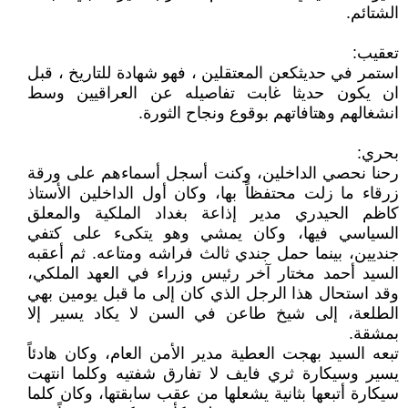
الشتائم.
تعقيب:
استمر في حديثكعن المعتقلين ، فهو شهادة للتاريخ ، قبل
ان يكون حديثا غابت تفاصيله عن العراقيين وسط
انشغالهم وهتافاتهم بوقوع ونجاح الثورة.
بحري:
رحنا نحصي الداخلين، وكنت أسجل أسماءهم على ورقة
زرقاء ما زلت محتفظاً بها، وكان أول الداخلين الأستاذ
كاظم الحيدري مدير إذاعة بغداد الملكية والمعلق
السياسي فيها، وكان يمشي وهو يتكىء على كتفي
جنديين، بينما حمل جندي ثالث فراشه ومتاعه. ثم أعقبه
السيد أحمد مختار آخر رئيس وزراء في العهد الملكي،
وقد استحال هذا الرجل الذي كان إلى ما قبل يومين بهي
الطلعة، إلى شيخ طاعن في السن لا يكاد يسير إلا
بمشقة.
تبعه السيد بهجت العطية مدير الأمن العام، وكان هادئاً
يسير وسيكارة ثري فايف لا تفارق شفتيه وكلما انتهت
سيكارة أتبعها بثانية يشعلها من عقب سابقتها، وكان كلما