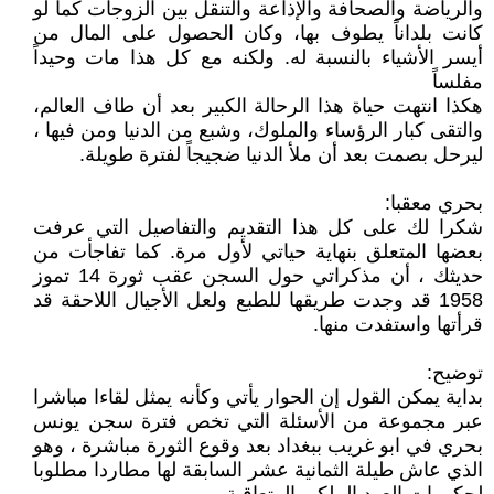
والرياضة والصحافة والإذاعة والتنقل بين الزوجات كما لو
كانت بلداناً يطوف بها، وكان الحصول على المال من
أيسر الأشياء بالنسبة له. ولكنه مع كل هذا مات وحيداً
مفلساً
هكذا انتهت حياة هذا الرحالة الكبير بعد أن طاف العالم،
والتقى كبار الرؤساء والملوك، وشبع من الدنيا ومن فيها ،
ليرحل بصمت بعد أن ملأ الدنيا ضجيجاً لفترة طويلة.
بحري معقبا:
شكرا لك على كل هذا التقديم والتفاصيل التي عرفت
بعضها المتعلق بنهاية حياتي لأول مرة. كما تفاجأت من
حديثك ، أن مذكراتي حول السجن عقب ثورة 14 تموز
1958 قد وجدت طريقها للطبع ولعل الأجيال اللاحقة قد
قرأتها واستفدت منها.
توضيح:
بداية يمكن القول إن الحوار يأتي وكأنه يمثل لقاءا مباشرا
عبر مجموعة من الأسئلة التي تخص فترة سجن يونس
بحري في ابو غريب ببغداد بعد وقوع الثورة مباشرة ، وهو
الذي عاش طيلة الثمانية عشر السابقة لها مطاردا مطلوبا