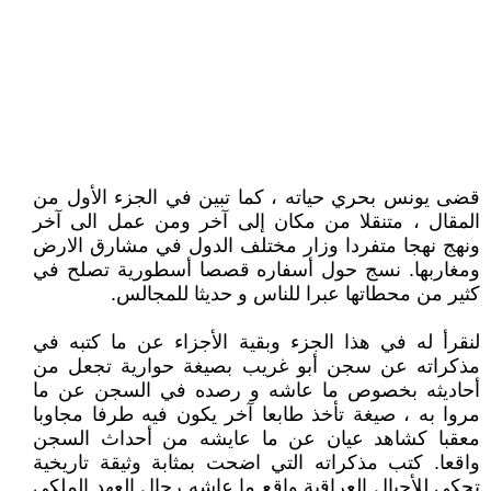
قضى يونس بحري حياته ، كما تبين في الجزء الأول من
المقال ، متنقلا من مكان إلى آخر ومن عمل الى آخر
ونهج نهجا متفردا وزار مختلف الدول في مشارق الارض
ومغاربها. نسج حول أسفاره قصصا أسطورية تصلح في
كثير من محطاتها عبرا للناس و حديثا للمجالس.
لنقرأ له في هذا الجزء وبقية الأجزاء عن ما كتبه في
مذكراته عن سجن أبو غريب بصيغة حوارية تجعل من
أحاديثه بخصوص ما عاشه و رصده في السجن عن ما
مروا به ، صيغة تأخذ طابعا آخر يكون فيه طرفا مجاوبا
معقبا كشاهد عيان عن ما عايشه من أحداث السجن
واقعا. كتب مذكراته التي اضحت بمثابة وثيقة تاريخية
تحكي للأجيال العراقية واقع ما عاشه رجال العهد الملكي