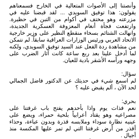
وأنصتنا إلى الأصوات المتعالية في الخارج فسمعناهم
يقولون: هذا توفيق السويدي ... لقد قبضنا عليه في
مزرعته وهو مختف في أكوام من التبن في حظيرة.
وارتفعت فجأة أنغام المعزوفة العسكرية الجديدة،
وانهالت الشتائم بسخاء منقطع النظير على وزير خارجية
الاتحاد العربي ورئيس الوزارات العراقية سابقاً. لم نتمكن
من مشاهدة ردة الفعل عند السيد توفيق السويدي، ولكنه
لما أدخل علينا بعد ربع ساعة كانت آثار الضرب على
وجهه ورأسه الأشقر بادية للعيان.
سؤال:
لم اسمع شيء في حديثك عن الدكتور فاضل الجمالي
لحد الآن ، ألم يقبض عليه ؟
بحري:
نعم فذات يوم واذا بأحدهم يفتح باب غرفتنا على
مصراعيه وهو يقتاد أعرابياً بلحية حمراء، ويضع على
عينيه نظارة سوداء وملابسه قذرة وبدون عباءة، وحذاء
أقذر من أرض غرفتنا التي لم تمر عليها المكنسة منذ
أجيال .