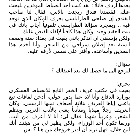
بعدها أردف قائلاً : لقد كنت أحد الضباط الموفدين للبحث
عنك. فقصدنا فندق ريجنت بالاس، فقال لنا صاحب
الفندق إن صلحي الطرابلسي يعرف المكان الذي توجد
فيه .. وبمجرد سؤالنا الطرابلسي تلفونياً أجاب بأنك في
بيت العقيد وحيد. وكان هذا كافياً لإلقاء القبض عليك .
ولكن يؤسفني ان اتذكر بانني بقيت في بغداد سنة ونصف
السنة بعد إطلاق سراحي من السجن وأنا أخدم هذا
الصديق وأساعده، وأقتر على نفسي لأرفه عليه.
سؤال:
لنرجع الى ما حصل لك بعد اعتقالك ؟
بحري:
بقيت في مكتب عريف الخفر التابع للانضباط العسكري
بوزارة الدفاع وأنا لاه عما يدور حولي، أدخن لفافات تبغ
باعني إياها العريف بثلاثة أضعاف ثمنها الرسمي، وكان
العريف رجلاً مهذباً ومتأدباً يعنى بالأدب العربي وينظم
الشعر، وعربياً شهماً فقال لي: أنا لا أعرف من أنت.
وربما تكون أحد الوزراء، ولكن يظهر لي من هيئتك أنك
ابن حلال، فهل تريد أن أدبر خروجك من هنا ؟ .س