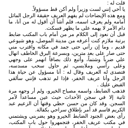
قلت له :
يا أخي إنني لست وزيراً ولم أكن قط مسؤولاً.
ومع هذه الإيضاحات لم يفهم العريف حقيقة الرجل الماثل
أمامه ولم يعرف اسمه، فلم أشأ أن أقول له من أنا، ما
دام الأمر لا يهمه على ما يظهر فسكت.
قبل أن نعود إلى الكلام مر من أمام باب المكتب ضابط
برتبة ملازم كنت أعرفه من مدينة الموصل، وهو شيوعي
قديم ، وما إن رآني حتى جمد في مكانه واقترب مني
حتى صار على بعد مترين، وبسرعة البرق الخاطف انهال
علي ضرباً وشتماً، وأتبع ذلك بصاقاً انهمر على وجهي
وعلى رأسي وملابسي، ثم حاول سحب مسدسه،
فتصدى له العريف وقال له : أنا مسؤول عن حياة هذا
الرجل وأنا عريف الخفر، فإذا لم تذهب فإنني سألقي
القبض عليك .
فذهب الضابط، واسمه مصباح الخيرو، ولم أر وجهه مرة
ثانية إلا في سجن الأحداث حيث عين مساعداً لآمر
السجن. وقد كان من حسن حظي وقتها أن الزعيم عبد
الكريم قاسم قد أمر بإطلاق سراحي بكفالة.
رأى بعض الجنود الضابط الخيرو وهو يضربني ويشتمني
في مكتب عريف الخفر، فتجمهروا حول باب المكتب،