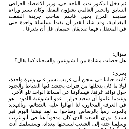
ثم دخل الدكتور نديم الباجه جي، وزير الاقتصاد العراقي
السابق والخبير العالمي بشؤون النفط، وكان يسير وراءه
صديقه المرح يحيى قاسم صاحب جريدة الشعب
البغدادية، وقد شاء القدر أن يقيدا بسلسلة واحدة حتى
في المعتقل، فهما صديقان حميمان قل أن يفترقا .
سؤال:
هل حصلت مشادة بين الشيوعيين والسجناء كما يقال؟
بحري:
كانت حياتنا في سجن أبي غريب تسير على وتيرة واحدة،
لولا ما كان يتخللها من فترات يحتشد فيها الضباط والجنود
حول نوافذ غرفنا. فيسألوننا عن أسمائنا الواحد تلو الآخر.
وعندما علموا أن سعيد قزاز - عدو الشيوعية اللدود - هو
في الغرفة المجاورة لنا انهالوا عليه بالشتائم، وبالتهديد
بالموت رمياً بالرصاص وصاحوا به لقد نبشنا اليوم قبر
سيدك نوري السعيد الذي كان مدفوناً هنا في أبو غريب
وسلمنا جثته إلى الشعب ليسحلها ببغداد، وسنسلمك أنت