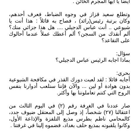
أيضاً يا أيها المجرم الخائن .
وتطلع سعيد قزاز في وجوه الضباط، فعرف أحدهم،
وكان برتبة رئيس(رائد) ، فصاح به قائلاً : هذا أنت يا
شيوعي .. أنت عباس الدجيلي .... هل هذا جزائي منك؟
ألم أنقذك من السجن؟ ألم أعطك عملاً عندما أحالوك
على التقاعد؟
سؤال:
بماذا اجابه الرئيس عباس الدجيلي؟
بحري:
أجابه قائلا : لقد لعبت دورك القذر في مكافحة الشيوعية
بدون هوادة أو لين ... والآن فإننا سنلعب أدوارنا بنفس
الروح التي كنتم تعاملوننا بها وأكثر.
صار عددنا في الغرفة رقم (۲) في اليوم الثالث من
اعتقالنا (۲۷) شخصاً، إذ وصل إلى المعتقل ضيوف جدد،
كالمحامي ناظم بطرس مذيع التلفزة والإذاعة الأول،
وكانوا يلقبونه بمذيع حلف بغداد، فضموه إلينا في غرفتنا .