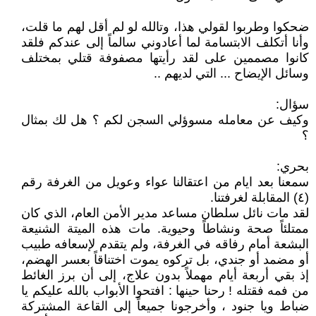
ضحكوا وطربوا لقولي هذا، وتالله لو لم أقل لهم ما قلت،
وأنا أتكلف الابتسامة لما أعادوني سالماً إلى عندكم فلقد
كانوا مصممين على لقد رأيتها مصفوفة قتلي بمختلف
وسائل الإيضاح ... التي لديهم ..
سؤال:
وكيف عن معامله مسوؤلي السجن لكم ؟ هل لك بمثال
؟
بحري:
سمعنا بعد ايام من اعتقالنا عواء وعويل من الغرفة رقم
(٤) المقابلة لغرفتنا.
لقد مات نائل سلطان مساعد مدير الأمن العام، الذي كان
ممتلئاً صحة ونشاطاً وحيوية. مات هذه الميتة الشنيعة
البشعة أمام رفاقه في الغرفة، ولم يتقدم لإسعافه طبيب
أو مضمد أو جندي، بل تركوه يموت اختناقاً بعسر الهضم،
إذ بقي أربعة أيام مهملاً بدون علاج، إلى أن برز الغائط
من فمه فقتله ! رحنا حينها : افتحوا الأبواب بالله عليكم يا
ضباط ويا جنود ، وأخرجونا جميعاً إلى القاعة المشتركة