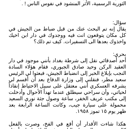
الثورية الرسمية، الأثر المنشود في نفوس الناس ! .
سؤال:
يقال إنه تم البحث عنك من قبل ضباط من الجيش في
كل مكان يتوقعون انت فيه ووجدوك في دار ابن اخيك
واخذوك بعدها الى التسفيرات. كيف تم ذلك؟
بحري:
أحد أصدقائي نقل إلى شرطة بغداد بأنني موجود في دار
العقيد الركن وحيد صادق الجبوري، فقام هؤلاء السادة
النجب بإبلاغ الخبر إلى انضباط الجيش، فبعثوا لي الرئيس
سعيد مطر، فنقلني إلى وزارة الدفاع بعد أن أقسم لي
يشرفه العسكري أنني معتقل على سبيل الاحتياط إنقاذاً
لحياتي، وأن سراحي سيطلق عندما تهدأ الأحوال وأدخلت
إلى مكتب عريف الخفر، ساعة وصول جثة نوري السعيد
محمولة على سيارة جيب، وكانت الساعة الرابعة بعد
ظهر يوم ١٥ تموز ١٩٥٨.
هكذا شاءت الأقدار أن أقع في الفخ، وصرت بالفعل