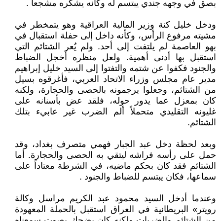
بصق في وجهه جندي يبتسم له وكأنه يشكره مشجعاً .
ودخل خليل كنة وزير المالية العراقية وهو يتمخطر في
مشيته مرفوع الرأس، وكأنه داخل إلى حفلة استقبال في
بهو العاصمة لم يلتفت إلى أحد. ولم يُعر الشتائم التي
استقبل بها أدنى أهمية. ولعل منظره أخجل الضباط
والجنود فكفوا عن شتمه والتفتوا إلى السيد خليل إبراهيم
مدير عام مجلس وزراء الاتحاد العربي، فأغرقوه بسيل
من الشتائم، وجعلوا يرجمونه بالحصى والحجارة، ولكنه
كان بمعزل عما يدور حوله، فلقد عض بأسنانه على
غليونه التقليدي متحملاً ألم الضرب غير عابيء بتلك
الشتائم.
وبعد لحظة دخل عبد الجبار فهمي متصرف بغداد، وقد
حمل على رأسه فراشه ليتقي به الحصى والحجارة. أما
الشتائم فقد كان بحكم ماضيه، في الشرطة معتاداً على
سماعها، فكان يبتسم للضباط والجنود .
وعندما أدخل السيد محمود عبد الكريم مراسل وكالة
رويتر» البريطانية في العراق استقبل بالحملة المعهودة
من الشتائم والضربات ولكنه كان يضحك بصوت سمعناه