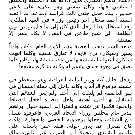
الأستاذ كاظم الحيدري مدير إذاعة بغداد الملكية والمعلق
السياسي فيها، وكان يمشي وهو يتكىء على كتفي
جنديين، بينما حمل جندي ثالث فراشه ومتاعه. ثم أعقبه
السيد أحمد مختار آخر رئيس وزراء في العهد الملكي،
وقد استحال هذا الرجل الذي كان إلى ما قبل يومين بهي
الطلعة، إلى شيخ طاعن في السن لا يكاد يسير إلا
بمشقة.
وتبعه السيد بهجت العطية مدير الأمن العام، وكان هادئاً
يسير وسيكارة ثري فايف لا تفارق شفتيه وكلما انتهت
سيكارة أتبعها بثانية يشعلها من عقب سابقتها، وكان كلما
بصق في وجهه جندي يبتسم له وكأنه يشكره مشجعاً .
ودخل خليل كنة وزير المالية العراقية وهو يتمخطر في
مشيته مرفوع الرأس، وكأنه داخل إلى حفلة استقبال في
بهو العاصمة لم يلتفت إلى أحد. ولم يُعر الشتائم التي
استقبل بها أدنى أهمية. ولعل منظره أخجل الضباط
والجنود فكفوا عن شتمه والتفتوا إلى السيد خليل إبراهيم
مدير عام مجلس وزراء الاتحاد العربي، فأغرقوه بسيل
من الشتائم، وجعلوا يرجمونه بالحصى والحجارة، ولكنه
كان بمعزل عما يدور حوله، فلقد عض بأسنانه على
غليونه التقليدي متحملاً ألم الضرب غير عابيء بتلك