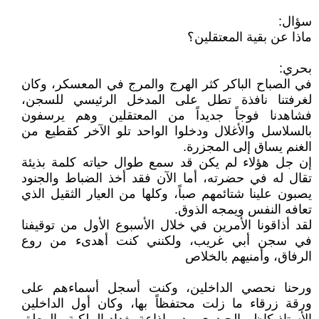
سؤال:
ماذا عن بقية المعتقلين؟
بحري:
في الصباح الباكر كثر الهرج والمرج في المعسكر، وكان
لغرفتنا نافذة تطل على المدخل الرئيسي للسجن،
فشاهدنا فوجاً جديداً من المعتقلين وهم يرسفون
بالسلاسل والأغلال ودخلوا الواحد تلو الآخر كقطيع من
الغنم يساق إلى المجزرة.
إن جل هؤلاء لم يكن قد سمع طوال حياته كلمة بذيئة
تقال له في حضرته، أما الآن فقد أخذ الضباط والجنود
يصبون علينا شتائمهم صباً، وكلها من العيار الثقيل الذي
تعافه النفس ويمجه الذوق.
لقد أذاقونا الأمرين في خلال الأسبوع الأول من توقيفنا
في سجن أبي غريب، ولكنني كنت أهدىء من روع
الرفاق، وأمنيهم بالخلاص
ورحنا نحصي الداخلين، وكنت أسجل أسماءهم على
ورقة زرقاء ما زلت محتفظاً بها، وكان أول الداخلين