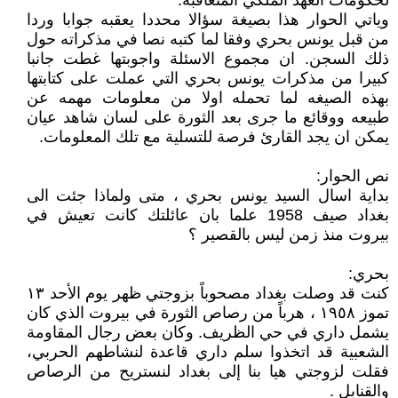
لحكومات العهد الملكي المتعاقبة.
وياتي الحوار هذا بصيغة سؤالا محددا يعقبه جوابا وردا
من قبل يونس بحري وفقا لما كتبه نصا في مذكراته حول
ذلك السجن. ان مجموع الاسئلة واجوبتها غطت جانبا
كبيرا من مذكرات يونس بحري التي عملت على كتابتها
بهذه الصيغه لما تحمله اولا من معلومات مهمه عن
طبيعه ووقائع ما جرى بعد الثورة على لسان شاهد عيان
يمكن ان يجد القارئ فرصة للتسلية مع تلك المعلومات.
نص الحوار:
بداية اسال السيد يونس بحري ، متى ولماذا جئت الى
بغداد صيف 1958 علما بان عائلتك كانت تعيش في
بيروت منذ زمن ليس بالقصير ؟
بحري:
كنت قد وصلت بغداد مصحوباً بزوجتي ظهر يوم الأحد ١٣
تموز ١٩٥٨ ، هرباً من رصاص الثورة في بيروت الذي كان
يشمل داري في حي الظريف. وكان بعض رجال المقاومة
الشعبية قد اتخذوا سلم داري قاعدة لنشاطهم الحربي،
فقلت لزوجتي هيا بنا إلى بغداد لنستريح من الرصاص
والقنابل .