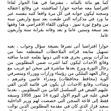
كما هو مائة بالمائه ، مفترضا في هذا الحوار لقاءا
افتراضيا معه صاحبه حوارا لمناقشته عن وقائع اعتقاله
وسجنه ليكون جوابه في كل مرة واقعا كتبه بنفسه عبر
ما ورد في مذكراته التي طبعت بعد سبع واربعين سنة
من وقوع ثورة تموز ، ويكون اللقاء الافتراضي هذا وفقها
بعد سبعة وستين عاما و بعد وفاته بقرابة ستة وأربعون
عاما.
حوارا افتراضيا أتى تصرفا بصيغة سؤال وجواب ، بغيه
تسهيل متابعه قراءه الملاحظات المقتطفه نصا من
مذكرات يونس بحري هذه التي دونها بقلمه عندما ساقته
وقائع الأحداث ليكون كما اشرت ضمن المطلوبين من
رجال الثورة ويزج بعدها مباشرة في سجن ابو غريب مع
رجال العهد الملكي من رؤساء وزارات ووزراء ومتصرفي
ألوية (محافظ محافظات) ومدراء عامين وغيرهم ،
وشاءت وقاىع الاحداث أن يكون في قائمة الذين القي
عليهم القبض في التسلسل الثاني من المطلوبين ، بعدما
قبض عليه في اليوم الاول لثورة 14 تموز 1958 وسبقه
فقط إلى قاعة السجن التي خصصت لهم وزير الداخلية
سعيد قزاز الذي كان في مقدمة المطلوبين الذين توالت