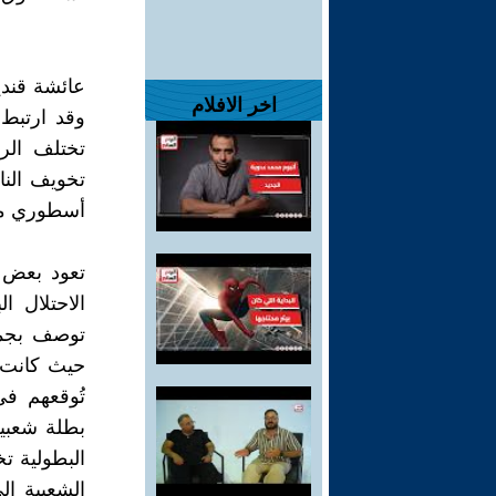
عائشة قند
اخر الافلام
وقد ارتبط 
تختلف الر
تخويف الن
أسطوري مغ
تعود بعض 
الاحتلال 
توصف بجمال
حيث كانت تس
تُوقعهم في
بطلة شعبية
البطولية ت
الشعبية إ