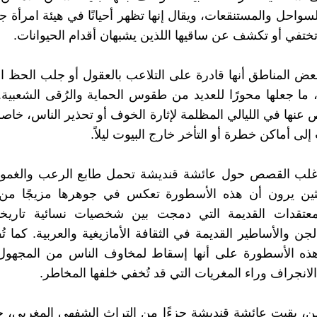
لسواحل والمستنقعات، ويقال إنها تظهر أحيانًا في هيئة امرأة ج
تختفي أو تكشف عن ساقيها اللذين يشبهان أقدام الحيوانات.
بعض المناطق أنها قادرة على التلاعب بالعقول أو جلب الحظ 
 ما جعلها محورًا للعديد من طقوس الحماية والرُقى الشعبية. و
عنها في الليالي المظلمة لإثارة الخوف أو تحذير الناس، خاصة
لى أماكن خطرة أو التأخر خارج البيوت ليلاً.
غلب القصص حول عائشة قنديشة تحمل طابع الرعب والغموض
ثين يرون أن هذه الأسطورة تعكس في جوهرها مزيجًا من
لمعتقدات القديمة التي دمجت بين شخصيات نسائية تاريخي
جن والأساطير القديمة في الثقافة الأمازيغية والعربية. كما 
 هذه الأسطورة على أنها إسقاط لمخاوف الناس من المجهول 
انجراف وراء المغريات التي قد تُخفي خلفها المخاطر.
ن، بقيت عائشة قنديشة جزءًا من التراث الشفهي المغربي، 