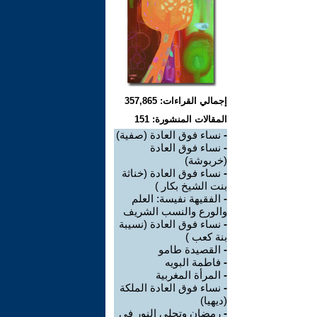
إجمالي القراءات: 357,865
المقالات المنشورة: 151
-
نساء فوق العادة (صفية)
-
نساء فوق العادة
(خربوشة)
-
نساء فوق العادة (خناثة
بنت الشيخ بكار )
-
الفقيهة نفيسة: العلم
والورع والنسب الشريف
-
نساء فوق العادة (نسيبة
بنة كعب )
-
القصيدة طامو
-
فاطمة البويه
-
المرأة المغربية
-
نساء فوق العادة الملكة
(ديهيا)
-
رمضان وتجلي النور في