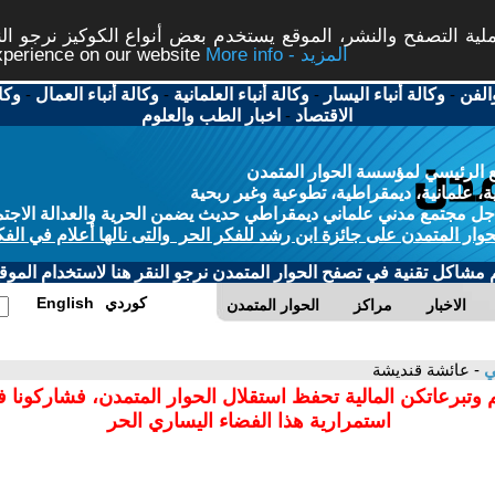
ة التصفح والنشر، الموقع يستخدم بعض أنواع الكوكيز نرجو النق
More info - المزيد
experience on our website
الفن
-
وكالة أنباء اليسار
-
وكالة أنباء العلمانية
-
وكالة أنباء العمال
-
وكا
الاقتصاد
-
اخبار الطب والعلوم
 الرئيسي لمؤسسة الحوار المتمدن
، علمانية، ديمقراطية، تطوعية وغير ربحية
ل مجتمع مدني علماني ديمقراطي حديث يضمن الحرية والعدالة الاجتم
حوار المتمدن على جائزة ابن رشد للفكر الحر والتى نالها أعلام في الفك
م مشاكل تقنية في تصفح الحوار المتمدن نرجو النقر هنا لاستخدام الموقع
كوردي
English
الاخبار
مراكز
الحوار المتمدن
ني
- عائشة قنديشة
 وتبرعاتكن المالية تحفظ استقلال الحوار المتمدن، فشاركونا 
استمرارية هذا الفضاء اليساري الحر