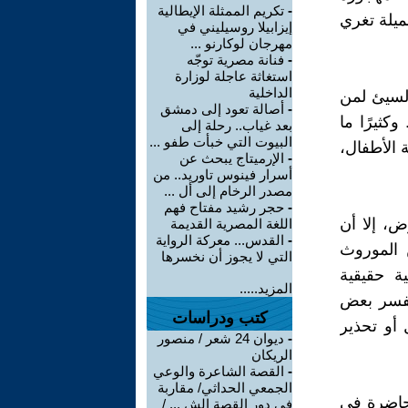
-
تكريم الممثلة الإيطالية
ميلة تغري
إيزابيلا روسيليني في
مهرجان لوكارنو ...
-
فنانة مصرية توجّه
استغاثة عاجلة لوزارة
الداخلية
السيئ لمن
-
أصالة تعود إلى دمشق
كثيرًا ما
بعد غياب.. رحلة إلى
البيوت التي خبأت طفو ...
 الأطفال،
-
الإرميتاج يبحث عن
أسرار فينوس تاوريد.. من
مصدر الرخام إلى أل ...
-
حجر رشيد مفتاح فهم
، إلا أن
اللغة المصرية القديمة
-
القدس... معركة الرواية
 الموروث
التي لا يجوز أن نخسرها
ة حقيقية
المزيد.....
تُفسر بعض
كتب ودراسات
أو تحذير
-
ديوان 24 شعر / منصور
الريكان
-
القصة الشاعرة والوعي
الجمعي الحداثي/ مقاربة
حاضرة في
في دور القصة الش ... /