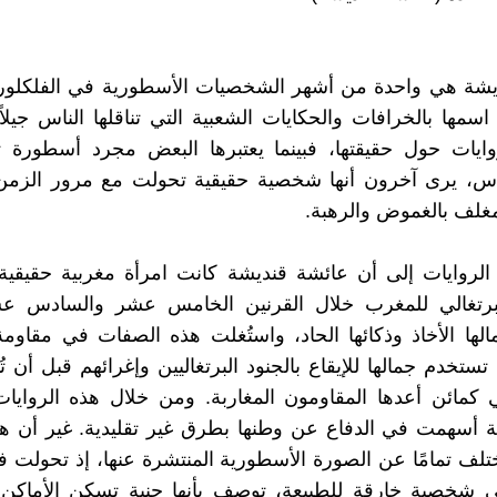
يشة هي واحدة من أشهر الشخصيات الأسطورية في الفلكلور 
اسمها بالخرافات والحكايات الشعبية التي تناقلها الناس جيلاً
وايات حول حقيقتها، فبينما يعتبرها البعض مجرد أسطورة 
اس، يرى آخرون أنها شخصية حقيقية تحولت مع مرور الزمن
لف بالغموض والرهبة.
الروايات إلى أن عائشة قنديشة كانت امرأة مغربية حقيقي
البرتغالي للمغرب خلال القرنين الخامس عشر والسادس ع
ها الأخاذ وذكائها الحاد، واستُغلت هذه الصفات في مقاومة 
تخدم جمالها للإيقاع بالجنود البرتغاليين وإغرائهم قبل أن تُ
 كمائن أعدها المقاومون المغاربة. ومن خلال هذه الروايات
 أسهمت في الدفاع عن وطنها بطرق غير تقليدية. غير أن هذ
ختلف تمامًا عن الصورة الأسطورية المنتشرة عنها، إذ تحولت ف
لى شخصية خارقة للطبيعة، توصف بأنها جنية تسكن الأماكن 