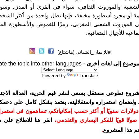
لشعبية والموروث الثقافي، سواء في القرى أو المدن. وسوا
ة أو مجرد أسطورة مخيفة، فإنها تظل واحدة من أكثر الشخص
 الموروث الشعبي المغربي، رمزًا للغموض والأسطورة الم
ماعية للأجيال المتعاقبة.
#للاإيمان_الشباني (هاشتاغ)
موضوع إلى لغات أخرى -
ate the topic into other languages
Powered by
Translate
شروع تطوعي مستقل يسعى لنشر قيم الحرية، العدالة الاجتم
. ولضمان استمراره واستقلاليته، يعتمد بشكل كامل على دعمك
دعمكم بمبلغ 10 دولارات سنويًا أو أكثر حسب إمكانياتكم، تساهمون في استم
وتًا قويًا للفكر اليساري والتقدمي
،
انقر هنا للاطلاع على 
م هذا المشروع
.