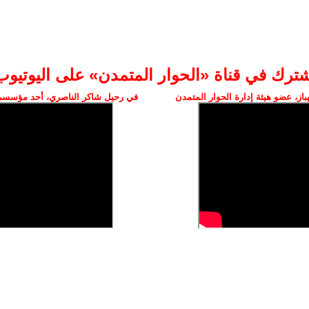
شترك في قناة «الحوار المتمدن» على اليوتيوب
ز، عضو هيئة إدارة الحوار المتمدن
في رحيل شاكر الناصري، أحد مؤسسي 