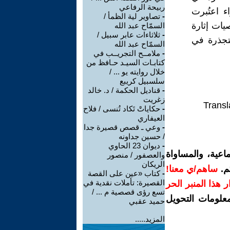
ربيحة الرفاعي
ء اعتُبرت
-
تصاوير لية الظمأ /
يات إثارة
السمّاح عبد الله
-
ثلاثاءات عابر سبيل /
تجذرة في
السمّاح عبد الله
-
ملامــح التجريــب في
كتابـات السيـد حـافظ من
خلال روايته يو ... /
سلسبيل كريبع
-
قناديل الحكمة / د. خالد
زغريت
Transl
-
حكاياتْ تَكاد تُنسى / فلاح
العيفاري
-
وعي ـ قصص قصيرة جدا
/ حسين جداونه
-
ديوان 23 الحاوي
اعية، والمساواة
والعصفور / منصور
الريكان
م.
ساهم/ي معنا!
-
كتاب «عين على القصة
القصيرة: تأملات نقدية في
رار هذا المنبر الحر
تسع رؤى قصصية م ... /
معلومات التحويل
حميد عقبي
المزيد.....