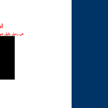
ا‫
في رحيل جليل شهبا