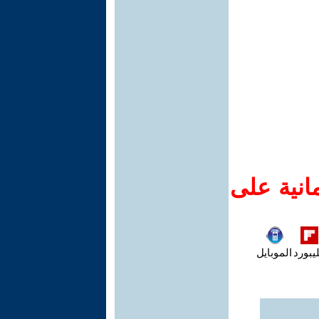
انية على
يبورد
الموبايل