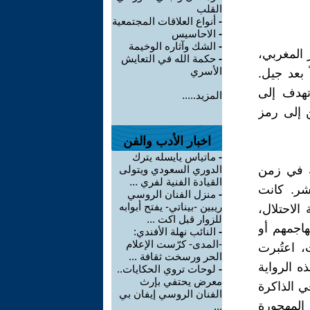
القلب
-
أنواع العلاقات المجتمعية
-
الاحاسيس
-
الشك وآثاره الوخيمة
المغربي،
-
حكمة الله في التعايش
الأسري
 بعد جيل.
تهدف إلى
المزيد.....
 إلى رمز
اخبار الأدب والفن
-
ماتياس يايسله يترك
ة في زمن
الدوري السعودي ويتولى
القيادة الفنية لفري ...
شر. كانت
-
منزل الفنان الروسي
ريبين -بيناتي- يفتح أبوابه
الاحتلال،
للزوار قبل اكت ...
هاجمهم أو
-
النائب نهلة الأفندي:
-المدى- كرّست الإعلام
، اعتُبرت
الحر ورسخت ثقافة ...
ه الرواية
-
لوحات تروي الحكايات..
معرض يحتفي بإرث
ي الذاكرة
الفنان الروسي إيفان بي
المهجورة
...