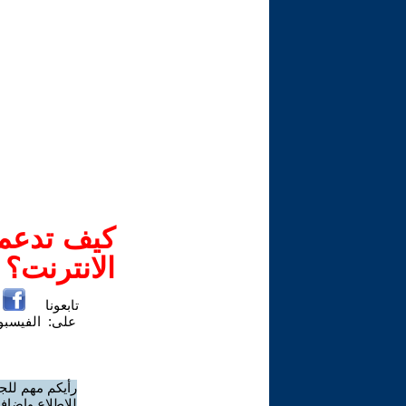
كيف تدعم-
الانترنت؟
تابعونا
على:
الفيسب
رأيكم مهم للج
للاطلاع وإضافة