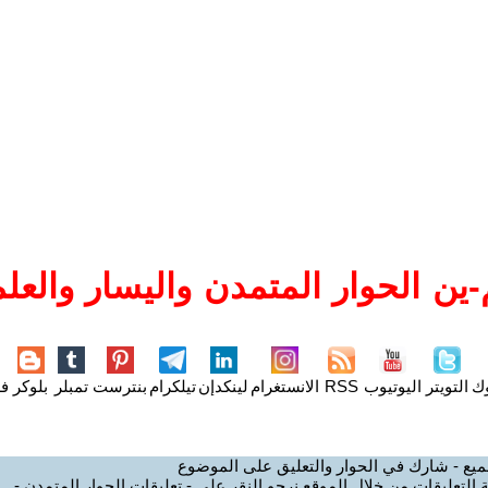
ين الحوار المتمدن واليسار والعلم
وك
التويتر
اليوتيوب
RSS
الانستغرام
لينكدإن
تيلكرام
بنترست
تمبلر
بلوكر
فل
ميع - شارك في الحوار والتعليق على الموضوع
 التعليقات من خلال الموقع نرجو النقر على - تعليقات الحوار المتمدن -