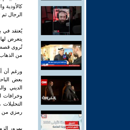
كالأودية وا
الرجال ثم 
يُعتقد في 
يتعرض لها،
تُروى قصص 
من الذهاب إ
ورغم أن أ
بعض الباح
الديني وا
وخرافات ال
التحليلات
رمزي من ال
بمرور الزم