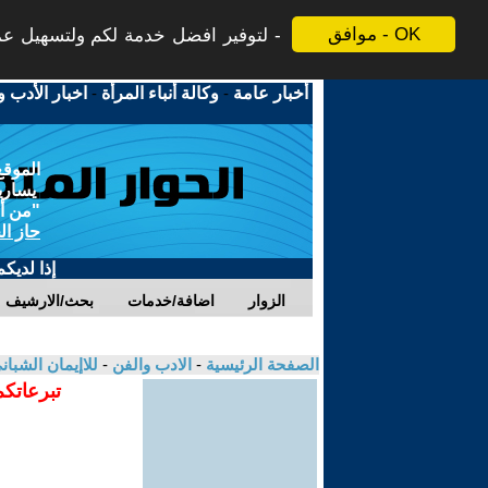
موافق - OK
لتوفير افضل خدمة لكم ولتسهيل عملي
أخبار عامة
-
وكالة أنباء المرأة
-
اخبار الأدب و
الموقع
يسارية
"من أج
حاز ال
إذا لديك
الزوار
اضافة/خدمات
بحث/الارشيف
الصفحة الرئيسية
-
الادب والفن
-
للاإيمان الشبا
تبرعاتكم