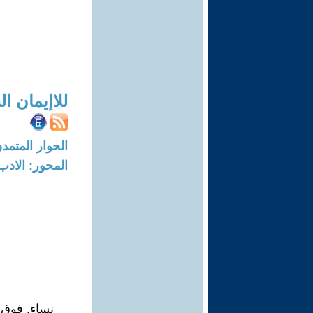
للاإيمان ا
الحوار المتمدن-العدد: 8274 - 5
المحور: الادب
نساء. فوق 