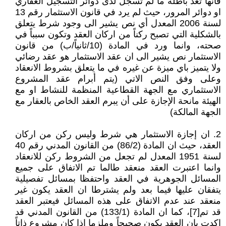
فأنها تعد باطلة ما لم تسجل لدى دوائر التسجيل العقاري
او دوائر المرور، حيث لم يرد في قانون الاستثمار رقم 13
لسنة 2006 المعدل أي نص يشير الى وجود شرط يتعلق
بالشكلية التي تصبح ركناً من اركان العقد وتكون سبباً في
صحته، وانما ورد في المادة (10/ثانياً/ب) من قانون
الاستثمار نص يشير الى ان عقد الاستثمار هو عقد رضائي
ولا يتميز باي ميزة عن غيره في ما يتعلق بشروط الانعقاد
وعلى وفق النص الاتي (يتم أبرام عقد المشروع
الاستثماري مع الجهة القطاعية المنظمة للنشاط او مع
الهيئة مانحة الإجازة على أن يبرم العقد الخاص بالعقار مع
الجهة المالكة)
2. ان إجازة الاستثمار هي شرط وليس ركن من اركان
العقد، حيث ان المادة (86/2) من القانون المدني رقم 40
لسنة 1951 المعدل لم تجعل من الشروط ركن للانعقاد
وانما اعتبرت العقد منعقد طالما تم الاتفاق على جميع
المسائل الجوهرية في العقد واحتفظا بمسائل تفصيلية
يتفقان عليها فيما بعد ولم يشترطا ان العقد يكون غير
منعقد عند عدم الاتفاق على هذه المسائل فيعتبر العقد
قد تم[7]، كما ان المادة (133/1) من القانون المدني قد
اكدت بان العقد يكون صحيحاً وملزما اذا كان مشروع ذاتاً