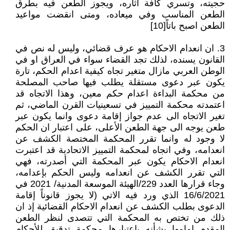
حجيته، وتسري كافة اثاره، ويجوز الطعن فيه بطرق
الطعن المناسب وفي ميعاده، ومتى انقضت مواعيد
الطعن اصبح باتاً[10]
3. ان انعدام الاحكام هو عرف قضائي، وليس له نص في
القانون يسنده، لذلك تجد القضاء سواء في العراق او في
الوطن العربي مازال متغير تجاه كيفية اعدام الحكم، تارة
يكون عبر دعوى مستقلة يطلب فيها صاحب المصلحة
من محكمة البداءة اعدام حكم معين، وهذا الاتجاه قد
اعتمدته محكمة التمييز في تسعينيات القرن الماضي، ثم
تغير الاتجاه الى عدم جواز إقامة دعوى وانما يكون عبر
طعن يوجه الى جهة الطعن الأعلى، على اعتبار ان الحكم
لا وجود له وانما تقرر المحكمة المختصة الكشف عن
انعدامه، وفي اتجاه لمحكمة التمييز الاتحادية قد اعتبرت
انعدام الاحكام يكون عبر المحكمة التي أصدرته، فهي
التي تقرر الكشف عن انعدامه وليس الحكم بإعدامه،
وجاء قرارها العدد 229/الهيئة الموسعة المدنية/ 2021 في
16/6/2021 الذي ورد فيه الاتي (لا يجوز قانوناً إقامة
الدعوى بطلب الكشف عن انعدام الاحكام القضائية إذ ان
ذلك من تختص به المحكمة التي تتصدى لنظر الطعن
المقدم امامها بشأنه باعتبارها محكمة تدقيق للأحكام