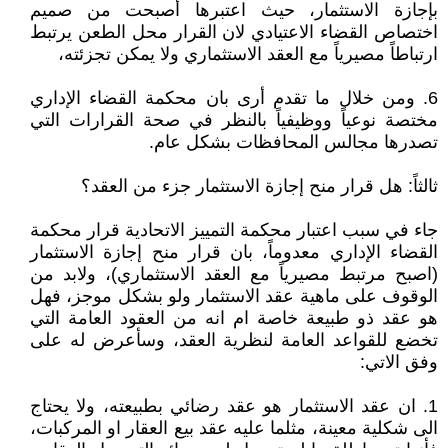
بإجازة الاستثمار، حيث اعتبرها أصبحت من صميم
اختصاص القضاء الاعتيادي لان القرار محل الطعن يرتبط
ارتباطاً مصيرياً مع العقد الاستثماري ولا يمكن تجزئته،
6. ومن خلال ما تقدم أرى بان محكمة القضاء الإداري
مختصة نوعياً ووظيفياً بالنظر في صحة القرارات التي
تصدرها مجالس المحافظات بشكل عام.
ثالثاً: هل قرار منح إجازة الاستثمار جزء من العقد؟
جاء في سبب اعتبار محكمة التمييز الاتحادية قرار محكمة
القضاء الإداري معدوماً، بان قرار منح إجازة الاستثمار
(اصبح مرتبط مصيرياً مع العقد الاستثماري)، ولابد من
الوقوف على ماهية عقد الاستثمار ولو بشكل موجز، فهل
هو عقد ذو طبيعة خاصة ام انه من العقود العامة التي
تخضع للقواعد العامة لنظرية العقد، وسأعرض له على
وفق الاتي:
1. ان عقد الاستثمار هو عقد رضائي بطبيعته، ولا يحتاج
الى شكلية معينة، مثلما عليه عقد بيع العقار او المركبات،