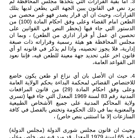
3. اما بقية القرارات التي يتخذها مجلس المحافظة لم
يرد نص في القانون يبين الجهة التي يطعن لديها بتلك
القرارات، وحيث ان أي قرار يصدر فهو غير محصن من
الطعن امام القضاء وعلى وفق احكام المادة (100) من
الدستور التي جاء فيها (يحظر النص في القوانين على
تحصين اي عمل أو قرار اداري من الطعن) ، وبما ان
مجلس المحافظة هو هيئة رسمية وقراراته ذات صبغة
إدارية، فلا يجوز تحصينه، واذا لم يذكر في قانونه او أي
قانون اخر على تحديد جهة معينة للطعن فيه، فإننا نعود
الى القواعد العامة،
4. حيث ان الأصل بان أي نزاع او طعن يكون خاضع
للاختصاص القضائي لمحكمة البداءة بحكم الولاية العامة
وعلى وفق احكام المادة (29) من قانون المرافعات
المدنية رقم 83 لسنة 1969 المعدل التي جاء فيها (تسري
ولاية المحاكم المدنية على جميع الأشخاص الطبيعية
والمعنوية بما في ذلك الحكومة وتختص بالفصل في كافة
المنازعات إلا ما استثنى بنص خاص) ،
وحيث ان قانون مجلس شورى الدولة (مجلس الدولة)
رقم 65 لسنة 1979 المعدل قد ورد فيه نص خاص وعلى