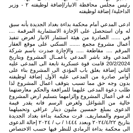
رئيس مجلس محافظة الانبار/إضافة لوظيفته ۲ - وزير
الداخلية/ إضافة لوظيفته
ادعى المدعي أمام محكمة بداءة بغداد الجديدة بأنه سبق
له وان استحصل على الإجازة الاستثمارية المرقمة ....
في ...... الصادرة من هيئة استثمار الانبار لغرض تنفيذ
أعمال مشروع مجمع ....... السكني على موقع العقار
المرقم .... مقاطعة ..... والإجازة صدرت باسم شركة
المدعي وقد باشر المدعي بأعمــال المشروع وبتاريخ
20/2/2024 قامت قوة عسكرية تابعة الى المدعى عليه
الثاني إضافة بغلق باب المؤدي الى المشروع بناء على
أوامر صادرة من المدعى عليه الأول إضافة لوظيفته
بدون وجه حق مما تسبب بتوقف اعمال المشروع لذا
طلب دعوة المدعى عليهما للمرافعة والحكم معارضتهما
له في أعمال المشروع وإلزامهما بتسليم ارض المشروع
خالية من الشواغل ولغرض الرسم فانه يقدر قيمة
الدعوى بمبلغ خمسين مليون دينار عراقي وتحميلهما
الرسوم والمصاريف. قرت محكمة بداءة بغداد الجديدة
بتاريخ ٢٠٢٤/٤/٢٢ وبعدد ١٤٤٤ / ب / ٢٠٢٤ إحالة الدعوى
الى محكمة بداءة الرمادي للنظر فيها حسب الاختصاص