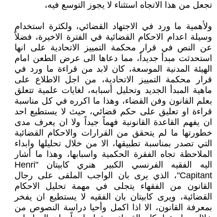
تجعل من هذا الاتجاه استثناء لا يجوز التوسع فيه،
ولأهمية ما ورد في الاجتهاد القضائي، ولكثرة استخدام
وسيلة اعدام الاحكام القضائية في الفترة الاخيرة، فضلاً
عن النص في قرار محكمة التمييز الاتحادية على انها
استحدثت مبدأ جديداً، مما دعاها الى عرض الطعن امام
الهيئة المدنية الموسعة، كان لابد من قراءة ما ورد في
قرار محكمة التمييز الاتحادية، من اجل الاطلاع على
ماهية المبدأ الجديد وتحليل أسبابه، لغايات علمية تتعلق
بعلم القانون وفن القضاء، وهذا ما اكرره في كل مناسبة
قراءة او تعليق على حكم قضائي، حيث لا يستطيع احد
ان يفهم القاعدة القانونية فهماً جيداً ولا ان يعرف مدى
خطورتها ما لم يتحقق من القرارات والاحكام القضائية
التي تصدر بمناسبة تطبيقها، الا من خلال تحليلها وابداء
الملاحظة تجاه الفقرة الحكمية واسبابها، وهذا ما أشار
اليه الفقيه الفرنسي الكبير هنري كابيتان "Henri
Capitant"، الذي يرى بان الواجب الملقى على رجال
القانون من الفقهاء يتجلى في مهمة تحليل الاحكام
القضائية، ويرى كابيتان بان الفقيه لا يستطيع ان يفخر
بمعرفة القانون، الا اذا اكمل وأحيا دراسة النصوص من