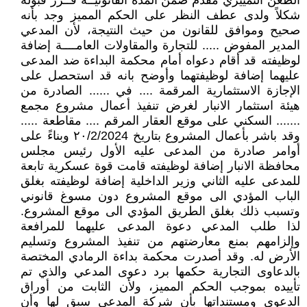
الطعن التمييزي مقدم ضمن المدة القانونيــة قــرر قبوله
شكلاً ولدى عطف النظر على الحكم المميز وجد بأنه
صحيح وموافق للقانون من حيث النتيجة، لأن المدعي
المدير المفوض ..... للتجارة والمقاولات العامــــة إضافة
لوظيفته قد أقام دعواه أمام محكمة البداءة ضد المدعى
عليهما إضافة لوظيفتهما وأوضح بانه قد استحصل على
الإجازة الاستثمارية المرقمة .... في ...... الصادرة من
هيئة استثمار الانبار لغرض تنفيذ أعمال مشروع مجمع
....... السكني على موقع العقار المرقم .... مقاطعة .....
وقد باشر بأعمال المشروع بتاريخ ٢٠/2/2024 وبناءً على
أوامر صادرة من المدعى عليه الأول رئيس مجلس
محافظة الانبار إضافة لوظيفته قامت قوة عسكرية تابعة
للمدعى عليه الثاني وزير الداخلية إضافة لوظيفته بغلق
الباب المؤدي الى موقع المشروع دون مسوغ قانوني
وتسبب ذلك بغلق الطريق المؤدي الى موقع المشروع.
لذا طلب المدعي دعوة المدعى عليهما للمرافعة
وإلزامهم بمنع معارضتهم من تنفيذ المشروع وتسليم
الأرض له. وقد أصدرت محكمة بداءة الرمادي المختصة
بالدعاوى التجارية حكمها برد دعوى المدعي والذي تم
تأييده بموجب الحكم المميز، ولأن الثابت من أوراق
الدعوى ومستنداتها بأن شركة المدعي سبق لها وأن