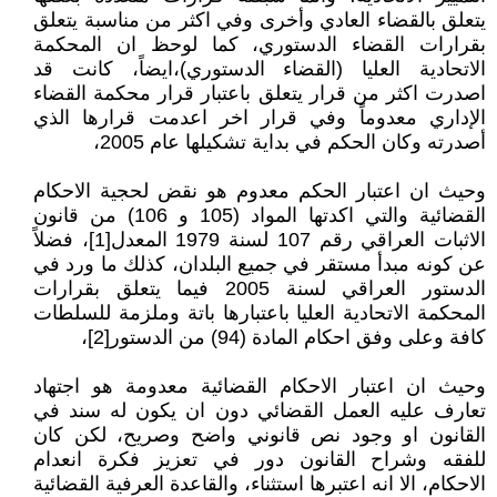
يتعلق بالقضاء العادي وأخرى وفي اكثر من مناسبة يتعلق
بقرارات القضاء الدستوري، كما لوحظ ان المحكمة
الاتحادية العليا (القضاء الدستوري)،ايضاً، كانت قد
اصدرت اكثر من قرار يتعلق باعتبار قرار محكمة القضاء
الإداري معدوماً وفي قرار اخر اعدمت قرارها الذي
أصدرته وكان الحكم في بداية تشكيلها عام 2005،
وحيث ان اعتبار الحكم معدوم هو نقض لحجية الاحكام
القضائية والتي اكدتها المواد (105 و 106) من قانون
الاثبات العراقي رقم 107 لسنة 1979 المعدل[1]، فضلاً
عن كونه مبدأ مستقر في جميع البلدان، كذلك ما ورد في
الدستور العراقي لسنة 2005 فيما يتعلق بقرارات
المحكمة الاتحادية العليا باعتبارها باتة وملزمة للسلطات
كافة وعلى وفق احكام المادة (94) من الدستور[2]،
وحيث ان اعتبار الاحكام القضائية معدومة هو اجتهاد
تعارف عليه العمل القضائي دون ان يكون له سند في
القانون او وجود نص قانوني واضح وصريح، لكن كان
للفقه وشراح القانون دور في تعزيز فكرة انعدام
الاحكام، الا انه اعتبرها استثناء، والقاعدة العرفية القضائية