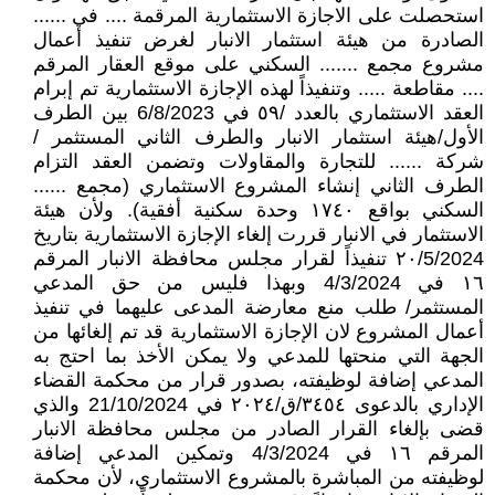
استحصلت على الاجازة الاستثمارية المرقمة .... في ......
الصادرة من هيئة استثمار الانبار لغرض تنفيذ أعمال
مشروع مجمع ....... السكني على موقع العقار المرقم
.... مقاطعة ..... وتنفيذاً لهذه الإجازة الاستثمارية تم إبرام
العقد الاستثماري بالعدد /٥٩ في 6/8/2023 بين الطرف
الأول/هيئة استثمار الانبار والطرف الثاني المستثمر /
شركة ...... للتجارة والمقاولات وتضمن العقد التزام
الطرف الثاني إنشاء المشروع الاستثماري (مجمع ......
السكني بواقع ١٧٤٠ وحدة سكنية أفقية). ولأن هيئة
الاستثمار في الانبار قررت إلغاء الإجازة الاستثمارية بتاريخ
٢٠/5/2024 تنفيذاً لقرار مجلس محافظة الانبار المرقم
١٦ في 4/3/2024 وبهذا فليس من حق المدعي
المستثمر/ طلب منع معارضة المدعى عليهما في تنفيذ
أعمال المشروع لان الإجازة الاستثمارية قد تم إلغائها من
الجهة التي منحتها للمدعي ولا يمكن الأخذ بما احتج به
المدعي إضافة لوظيفته، بصدور قرار من محكمة القضاء
الإداري بالدعوى ٣٤٥٤/ق/٢٠٢٤ في 21/10/2024 والذي
قضى بإلغاء القرار الصادر من مجلس محافظة الانبار
المرقم ١٦ في 4/3/2024 وتمكين المدعي إضافة
لوظيفته من المباشرة بالمشروع الاستثماري، لأن محكمة