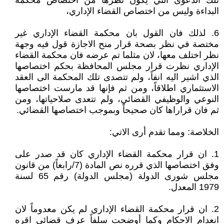
تلك الدعوى التي يكون نظرها من اختصاص محكمة
البداءة وليس من اختصاص القضاء الإداري،
6. لذلك فان القول بان محكمة القضاء الإداري غير
مختصة في نظر بصحة قرار منح الاجازة قول فيه وجهة
نظر اختلف معها، لان مثلما تم عرضه فان محكمة القضاء
الإداري نظرت قرار مجلس المحافظة بحكم اختصاصها
الذي اشير اليه انفاً، ولم تتصدى تلك المحكمة الى العقد
الاستثماري اطلاقاً، ومن ثم فإنها قد مارست اختصاصها
النوعي والوظيفي القضائي، ولم تتعدى صلاحياتها، ومن
ثم فان قراراها كان صحيحاً وبموجب اختصاصها القضائي.
الخلاصة: ومما تقدم أرى الاتي:
1. ان قرار محكمة القضاء الإداري كان قد صدر على
وفق اختصاصها الذي قرره نص المادة (7/رابعاً) من قانون
مجلس شورى الدولة (مجلس الدولة) رقم 65 لسنة
1979 المعدل.
2. ان قرار محكمة القضاء الإداري لم يكن معدوماً لان
انعدام الاحكام وكما أوضحت سلفاً عرف قضائي اقره