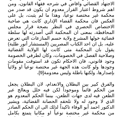
الاجتهاد القضائي وافاض في شرحه فقهاء القانون، ومن
اهم شروط اعتبار القرار معدوم ان يكون قد صدر من
محكمة غير مختصة نوعياً، وهذا ما لم يثبت، بل على
العكس فان محكمة القضاء الإداري كانت هي صاحبة
الاختصاص الحصري في النظر بصحة قرار مجلس
المحافظة، بمعنى ان المحكمة التي أصدرته لها سلطة
قضائية خولها المشرع ولاية حسم المنازعات التي تعرض
عليه، بل ان احد الكتاب المصريين (المستشار أنور طلبة)
يقول بان المحكمة متى كانت لها الولاية القضائية
وصلاحية الفصل في الخصومات، وكان لطرفي الخصومة
وجود قانوني، فان الاحكام تكون قد استوفت مقومات
وجودها ولو كانت هذه الجهة غير مختصة نوعياً او ولائياً
بإصدارها، ولكنها باطلة وليس معدومة[9]،
والفرق كبير بين البطلان والانعدام، لان البطلان يجعل
من الحكم قائماً وموجوداً لكن فيه خلل ويعالج عبر
الطعن فيه لدى جهات الطعن، بينما الحكم المعدوم هو
الذي لا وجود له ولا تلحقه الحصانة القضائية، ويشير
الدكتور احمد أبو الوفاء تاكيداً لذلك الى ان الحكم الصادر
من محكمة غير مختصة نوعياً او مكانيا يتمتع بكامل