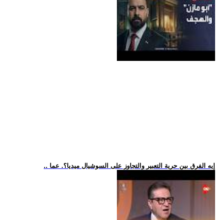
.. إيه الفرق بين حرية التعبير والتجاوز على السوشيال ميديا؟. عما