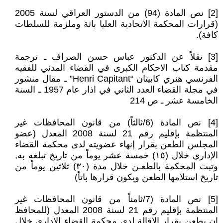
[2] نص المادة (94) من الدستور العراقي لسنة 2005
(قرارات المحكمة الاتحادية العليا باتة وملزمة للسلطات
كافة).
[3] نقلاً عن الدكتور عباس حسن الصراف ـ ترجمة
مقدمة كتاب الاحكام الكبرى في القضاء المدني للفقيه
الفرنسي هنري كابيتان “Henri Capitant” ـ مقال منشور
في مجلة القضاء العدد الثاني في اذار عام 1957 ـ السنة
الخامسة عشر ـ ص 214
[4] نص المادة (6/ثالثاً) من قانون المحافظات غير
المنتظمة بإقليم رقم 21 لسنة 2008 المعدل (عضو
المجلس الطعن بقرار إنهاء عضويته لدى محكمة القضاء
الإداري خلال (١٥) خمسة عشر يوماً من تاريخ تبلغه به,
وتبت المحكمة بالطعـن خلال مدة (٣٠) ثلاثين يوماً من
تاريخ استلامها الطعن ويكون قرارها باتاً)
[5] نص المادة (7/ثامناً من قانون المحافظات غير
المنتظمة بإقليم رقم 21 لسنة 2008 المعدل (للمحافظ
إن يطعن بقرار الإقالة لدى محكمة القضاء الإداري خلال