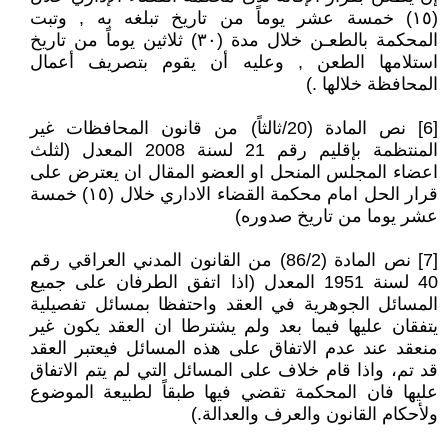
(١٥) خمسة عشر يوماً من تاريخ تبلغه به , وتبت
المحكمة بالطعـن خلال مدة (٣٠) ثلاثين يوماً من تاريخ
استلامها الطعن , وعليه أن يقوم بتصريف أعمال
المحافظة خلالها .)
[6] نص المادة (20/ثالثاً) من قانون المحافظات غير
المنتظمة بإقليم رقم 21 لسنة 2008 المعدل (لثلث
اعضاء المجلس المنحل او العضو المقال ان يعترض على
قرار الحل امام محكمة القضاء الاداري خلال (١٥) خمسة
عشر يوما من تاريخ صدوره)
[7] نص المادة (86/2) من القانون المدني العراقي رقم
40 لسنة 1951 المعدل (اذا اتفق الطرفان على جميع
المسائل الجوهرية في العقد واحتفظا بمسائل تفصيلية
يتفقان عليها فيما بعد ولم يشترطا ان العقد يكون غير
منعقد عند عدم الاتفاق على هذه المسائل فيعتبر العقد
قد تم، واذا قام خلاف على المسائل التي لم يتم الاتفاق
عليها فان المحكمة تقضي فيها طبقاً لطبيعة الموضوع
ولأحكام القانون والعرف والعدالة.)