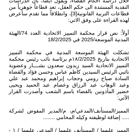
خلال دراسة احكام القضاء، ويقول ايضاً، بان الدراسات
النقدية المستندة الى حكم العقل، تعد قطاعاً جوهرياً من
قطاعات التربية القانونية[3]، وانطلاقاً مما تقدم سأعرض
لهذه القراءة على وفق الاتي:
أولاً: نص قرار محكمة التمييز الاتحادية العدد 74/الهيئة
المدنية الموسعة/2025 في 18/2/2025
تشكلت الهيئة الموسعة المدنية في محكمة التمييز
الاتحادية بتاريخ ١٨/2/2025م برئاسة نائب رئيس محكمة
التمييز الاتحادية السيد زيدون سعدون بشــــار وعضوية
نائبي الرئيس السيدين كاظم عباس وحسن فؤاد والقضاة
السادة صباح رومي وحجاب إبراهيم ومحمد عبد علي
وعبد الوهاب عبد الرزاق وعصام عبد الحميد ويحيى
خضير المأذونين بالقضاء باسم الشعب وأصدرت القرار
الآتي:
المميز/المستأنف/المدعي/م، م/المدير المفوض لشركة
..... إضافة لوظيفته وكيله المحامي ........
المميز عليهما / المستأنف عليهما / المدعى عليهما / ۱ -