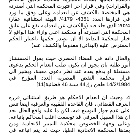
والقرارات) وفي قرار اخر اعتبرت المحكمة التي أصدرته
هي المختصة بالكشف عن انعدامه وعلى وفق ما ورد
في قرارها العدد 4351- 4179/ الهيئة استئنافية عقار/
2024 الذي جاء فيه (والكشف عن انعدامه يقع على عاتق
المحكمة التي اصدرته أو محكمة اعلى وازاء هذا الواقع لا
خيار لمحكمة البداءة الا ان تصدر حكمها باعتبار الحكم
المعترض عليه (البدائي) معدوماً والكشف عنه)
والحال ذاته في القضاء المصري حيث يقول المستشار
أنور طلبه بان يجوز ان يكون طلب انعدام الحكم بدعوى
مستقلة او بدفع يقدم عند نظر دعوى معينة، ويشير الى
قرار محكمة النقض المصرية العدد المؤرخ في
14/2/1984 طعن رق44 سنة 46 قضائية[11]
4. وحيث ان انعدام الاحكام هو طريق استثنائي قرره
العرف القضائي، فان القاعدة الفقهية والعرفية ايضاً تنص
على عدم جواز التوسع فيه، لكن ما عليه واقع الحال نجد
ان هذا السبيل العرفي قد توسعت اغلب المحاكم باتباعه،
وعلى وجهة الخصوص محكمة التمييز الاتحادية ومن
بعدها المحكمة الاتحادية العليا، حيث لم يتم اتباعه في