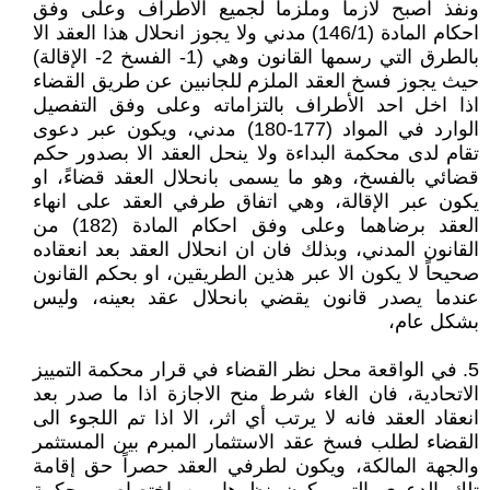
ونفذ اصبح لازما وملزما لجميع الأطراف وعلى وفق
احكام المادة (146/1) مدني ولا يجوز انحلال هذا العقد الا
بالطرق التي رسمها القانون وهي (1- الفسخ 2- الإقالة)
حيث يجوز فسخ العقد الملزم للجانبين عن طريق القضاء
اذا اخل احد الأطراف بالتزاماته وعلى وفق التفصيل
الوارد في المواد (177-180) مدني، ويكون عبر دعوى
تقام لدى محكمة البداءة ولا ينحل العقد الا بصدور حكم
قضائي بالفسخ، وهو ما يسمى بانحلال العقد قضاءً، او
يكون عبر الإقالة، وهي اتفاق طرفي العقد على انهاء
العقد برضاهما وعلى وفق احكام المادة (182) من
القانون المدني، وبذلك فان ان انحلال العقد بعد انعقاده
صحيحاً لا يكون الا عبر هذين الطريقين، او بحكم القانون
عندما يصدر قانون يقضي بانحلال عقد بعينه، وليس
بشكل عام،
5. في الواقعة محل نظر القضاء في قرار محكمة التمييز
الاتحادية، فان الغاء شرط منح الاجازة اذا ما صدر بعد
انعقاد العقد فانه لا يرتب أي اثر، الا اذا تم اللجوء الى
القضاء لطلب فسخ عقد الاستثمار المبرم بين المستثمر
والجهة المالكة، ويكون لطرفي العقد حصراً حق إقامة