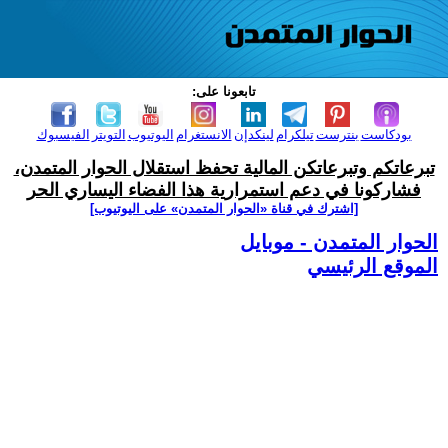
تابعونا على:
بودكاست
بنترست
تيلكرام
لينكدإن
الانستغرام
اليوتيوب
التويتر
الفيسبوك
تبرعاتكم وتبرعاتكن المالية تحفظ استقلال الحوار المتمدن،
فشاركونا في دعم استمرارية هذا الفضاء اليساري الحر
[اشترك في قناة ‫«الحوار المتمدن» على اليوتيوب]
الحوار المتمدن - موبايل
الموقع الرئيسي