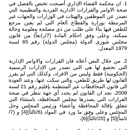
1. ان محكمة القضاء الإداري أصبحت تختص بالفصل في
صحة الاوامر والقرارات الادارية الفردية والتنظيمية التي
تصدر عن الموظفين والهيئات في الوزارات والجهات غير
المرتبطة بوزارة والقطاع العام التي لم يعين مرجع
للطعن فيها بناءً على طلب من ذي مصلحة معلومة وحالة
ممكنة، وعلى وفق احكام المادة (7/رابعاً) من قانون
مجلس شورى الدولة (مجلس الدولة) رقم 65 لسنة
1979 المعدل.
2. من خلال النص أعلاه فان القرارات والاوامر الإدارية
التي تخضع لها هي التي تصدر من الإدارات الرسمية
(الحكومية) فقط وليس من الافراد، وكذلك التي لم يقرر
القانون لها طريق للطعن، والتي سكت عنها، وعند العودة
الى قانون المحافظات غير المنتظمة بإقليم رقم 21 لسنة
2008، نجد ان القانون لم يحدد أي جهة تنظر في صحة
القرارات التي يصدرها مجلس المحافظة، باستثناء التي
تتعلق بإقالة المحافظة وأعضاء ورئيس المجلس وحل
المجلس وعلى وفق ما ورد في المواد (6/ثالثاً)[4] و (7/
ثامناً)[5] و (20/ثالثاً)[6]،