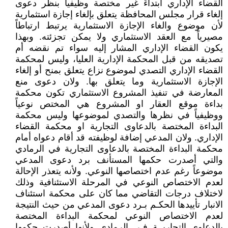
القضاء الإداري ابتداءً غير مختصة وظيفياً بنظر دعوى
إلغاء قرار مجلس المحافظة يتعلق بإلغاء إجازة استثمارية
لأن موضوع والغاء الإجازة الاستثمارية يرتبط ارتباطاً
مصيرياً مع العقد الاستثماري ولا يمكن تجزئته. وبهذا
يكون القضاء الإداري المشار إليه سواء تم نقضه أم
تصديقه من قبل المحكمة الإدارية العليا، وليس لمحكمة
القضاء الإداري التصدي لموضوع نزاع يتعلق بمنح أو إلغاء
الإجازة الاستثمارية وما يتعلق بها. ولان دعوى منع
المعارضة في تنفيذ المشروع الاستثماري تكون محكمة
بداءة موقع العقار او المشروع هي المختص نوعياً
ووظيفياً في نظرها والتصدي لموضوعها وليس محكمة
البداءة المختصة بالدعاوى التجارية او محكمة القضاء
الإداري. ولان المدعي إضافة لوظيفته قد أقام دعواه أمام
محكمة البداءة المختصة بالدعاوى التجارية في الرمادي
والتي أصدرت حكمها المستأنف برد دعوى المدعي
موضوعاً رغم عدم اختصاصها النوعي. ولأنه يتعذر الإحالة
لعدم الاختصاص النوعي في المرحلة الاستئنافية وذلك
لاختلاف درجات التقاضي مما كان على محكمة استئناف
الانبار تأييدها الحكـم بـرد دعوى المدعي من حيث النتيجة
لعدم الاختصاص النوعي لمحكمة البداءة المختصة
بالدعاوى التجاريــة فـي الرمادي ولأنها أصدرت حكمها