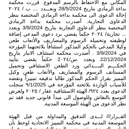
المكاني مع الاحتفاظ بالرسم المدفوع. قررت محكمة
بداءة الرمادي بتاريخ 28/5/2024 وبعـــدد .... ب / ٢٠٢٤
إحالة الدعوى الى محكمة بداءة الرمادي المختصة بنظر
الدعاوى التجارية. أصدرت محكمة بداءة الرمادي
المختصة بنظر الدعاوى التجارية بتاريخ 3/9/2024 وبعدد
... تجارية/ ۲۰۲٤ حكماً يقضي برد دعوى المدعي إضافة
لوظيفته وتحميله الرسوم والمصاريف والأتعاب طعن
وكيلا المدعي بالحكم المذكور استئنافاً بلائحتهما المؤرخة
في 3/9/2024 . أصدرت محكمة استئناف الانبار بتاريخ
22/12/2024 وبعدد .س/2٠٢٤ حكماً يقضي بتأييد
الحكــــم البــــدائي ورد الطعن الاستئنافي وتحميل
المستأنف الرسوم والمصاريف والأتعاب طعن وكيل
المميز بقرار الحكم المذكور طالبا تدقيقه تمييزاً ونقضه
للأسباب الواردة بلائحته المؤرخة في ٩/1/2025 سجلت
الدعوى بعدد ٩٢٤/ الهيئة الاستئنافية عقار / ٢٠٢٥ ولغرض
التوسع بالنقاش وللوصول الى مبدأ قانوني جديد فقد تم
نظر الدعوى من الهيئة الموسعة المدنية.
القــرار/// لـــدى التدقيق والمداولة من قبل الهيئة
الموسعة المدنية في محكمة التمييز الاتحادية لوحظ بأن