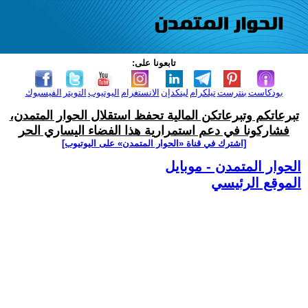
تابعونا على:
بودكاست
بنترست
تيلكرام
لينكدإن
الانستغرام
اليوتيوب
التويتر
الفيسبوك
تبرعاتكم وتبرعاتكن المالية تحفظ استقلال الحوار المتمدن،
فشاركونا في دعم استمرارية هذا الفضاء اليساري الحر
[اشترك في قناة ‫«الحوار المتمدن» على اليوتيوب]
الحوار المتمدن - موبايل
الموقع الرئيسي