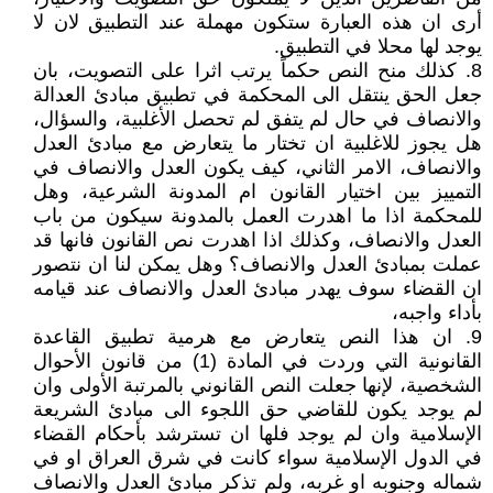
أرى ان هذه العبارة ستكون مهملة عند التطبيق لان لا
يوجد لها محلا في التطبيق.
8. كذلك منح النص حكماً يرتب اثرا على التصويت، بان
جعل الحق ينتقل الى المحكمة في تطبيق مبادئ العدالة
والانصاف في حال لم يتفق لم تحصل الأغلبية، والسؤال،
هل يجوز للاغلبية ان تختار ما يتعارض مع مبادئ العدل
والانصاف، الامر الثاني، كيف يكون العدل والانصاف في
التمييز بين اختيار القانون ام المدونة الشرعية، وهل
للمحكمة اذا ما اهدرت العمل بالمدونة سيكون من باب
العدل والانصاف، وكذلك اذا اهدرت نص القانون فانها قد
عملت بمبادئ العدل والانصاف؟ وهل يمكن لنا ان نتصور
ان القضاء سوف يهدر مبادئ العدل والانصاف عند قيامه
بأداء واجبه،
9. ان هذا النص يتعارض مع هرمية تطبيق القاعدة
القانونية التي وردت في المادة (1) من قانون الأحوال
الشخصية، لإنها جعلت النص القانوني بالمرتبة الأولى وان
لم يوجد يكون للقاضي حق اللجوء الى مبادئ الشريعة
الإسلامية وان لم يوجد فلها ان تسترشد بأحكام القضاء
في الدول الإسلامية سواء كانت في شرق العراق او في
شماله وجنوبه او غربه، ولم تذكر مبادئ العدل والانصاف