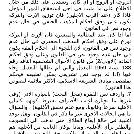
الزوجة او الزوج او أي كان، وتستدل على ذلك من خلال
الاطلاع على ما مثبت في اجل استحقاق المهر المؤجل
فاذا كان (عند اقرب الاجلين) فان توزيع الإرث والتركة
يكون على وفق احكام المذهب الحنفي في حال عدم
وجود نص في القانون،
اما اذا كان عند المطالبة والميسرة فان الإرث او التركة
توزع على وفق احكام المذهب الجعفري في حال عدم
وجود نص في القانون، لان اللجوء الى احكام الفقه يكون
في حال عدم وجود نص في القانون وعلى وفق احكام
المادة (الاولى/2) من قانون الأحوال الشخصية النافذ رقم
188 لسنة 1959 المعدل والتي لم يطالها التعديل وجاء
فيها (اذا لم يوجد نص تشريعي يمكن تطبيقه فيحكم
بمقتضى مبادئ الشريعة الاسلامية الاكثر ملائمة لنصوص
هذا القانون)
7. واردف نص الفقرة (محل البحث) بالعبارة الاتي (وفي
غيرها ما يختاره أغلب الأطراف بشرط كونهم كاملي
الأهلية شرعاً وقانوناً، ومع عدم تحقق الأغلبية) ، والسؤال
ما هي الحالات الأخرى غير ما ذكر في القانون، وهل توجد
اغلبية في حالة إيقاع الطلاق حتى نذهب الى التصويت
والظفر برأي الأغلبية، وماذا لوكان الغالب من الأغلبية هم
من القاصرين الذين لا يملكون حق التصويت والاختيار،