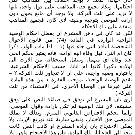
حال حياته، كذلك لا يوجد اختلاف بين المذاهب على
احكامها، ويكاد يجمع فقه المذاهب على قول واحد، بانها
لا تزيد على ثلث التركة، ولا يوجد أي مانع يحول دون
إرادة الموصي بتوجيه وصيته لاي كان، فجميع المذاهب
متفقة على تلك الاحكام.
لكن قد كان في ذهن المشرع ان يعطل احكام الوصية
الواجبة الواردة في المادة (74) من قانون الأحوال
الشخصية النافذ التي جاء فيها (١ – اذا مات الولد، ذكرا
كان ام انثى، قبل وفاة ابيه اوامه، فانه يعتبر بحكم الحي
عند وفاة اي منهما، وينتقل استحقاقه من الارث الى
اولاده ذكورا كانوا ام اناثا، حسب الاحكام الشرعية،
باعتباره وصية واجبة، على ان لا تتجاوز ثلث التركة.٢ –
تقدم الوصية الواجبة، بموجب الفقرة ١ من هذه المادة،
على غيرها من الوصايا الاخرى، في الاستيفاء من ثلث
التركة.)
أرى بان المشرع لم يوفق في صياغة النص على وفق
مشيئته، لان تلك الوصية لم تكن بارادة وقول الموصي،
وانما بحكم الافتراض القانوني الملزم، وبذلك لا يملك
الموصي حق الاختيار، وتبقى سارية عند توزيع الإرث، ولا
يمكن الاحتجاج بان إرادة المشرع او كاتب النص كانت
تتجه الى الغاء اثار تلك المادة، فان هذا الاحتجاج واهن ولا