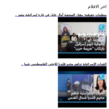
اخر الافلام
.. منظمات حقوقية: مقتل الصحفية آمال خليل في غارة إسرائيلية متعم
.. القوات الإسرائيلية تداهم مخيم قلنديا للاجئين الفلسطينيين شما