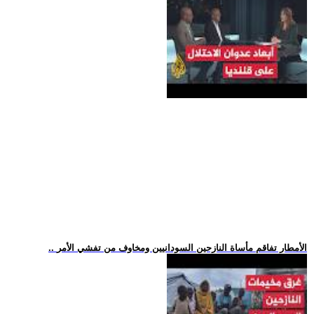
.. الأمطار تفاقم مأساة النازحين السودانيين ومخاوف من تفشي الأمر