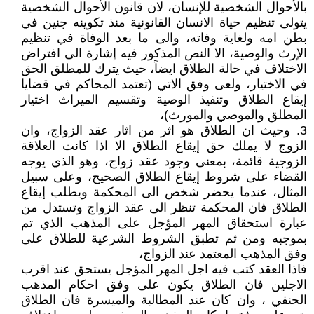
بالأحوال الشخصية للإنسان، لان قانون الأحوال الشخصية
يتولى تنظيم حياة الانسان القانونية منذ تكوينه جنين في
بطن امه ولغاية وفاته، والى ما بعد الوفاة في تنظيم
الإرث والوصية، الا النص المذكور فيه إشارة الى افتراض
الاختلاف في حالة الطلاق ايضاً، حيث يترك للمطلق الحق
في الاختيار، ولعى وفق الاتي (تعتمد المحاكم في قضايا
إيقاع الطلاق وتنفيذ الوصية وتقسيم الميراث اختيار
المطلق والموصي والمورث)،
3. وحيث ان الطلاق هو اثر من اثار عقد الزواج، وان
الزوج لا يملك حق إيقاع الطلاق الا اذا كانت العلاقة
الزوجية قائمة، بمعنى وجود عقد زواج، وهو الذي يوجه
القضاء على شروط إيقاع الطلاق الصحيح، وعلى سبيل
المثال، عندما يحضر شخص الى المحكمة ويطلب إيقاع
الطلاق فان المحكمة تنظر الى عقد الزواج وتستدل من
عبارة استحقاق المهر المؤجل على المذهب الذي تم
بموجبه ومن ثم تطبق الشروط الشرعية للطلاق على
وفق المذهب المعتمد عند الزواج،
فاذا العقد كتب فيه اجل المهر المؤجل يستحق عند اقرب
الاجلين فان الطلاق يكون على وفق احكام المذهب
الحنفي ، وان كان عند المطالبة والميسرة فان الطلاق