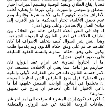
قضايا إيقاع الطلاق وتنفيذ الوصية وتقسيم الميراث اختيار
المطلق والموصي والمورث، وفي غيرها ما يختاره أغلب
الأطراف بشرط كونهم كاملي الأهلية شرعاً وقانوناً، ومع
عدم تحقق الأغلبية، تختار المحكمة ما هو الأقرب إلى
مبادئ العدل والإنصاف)، وعلى وفق الاتي:
1. جاء في النص أعلاه افتراض حالة من الخلاف بين
اطراف العلاقة في اختيار القانون او المدونة الشرعية،
وهذا النص يثير السؤال كيف يتخلف الأطراف اذا كان
عقدهم قد تم على وفق احكام القانون ولم يقدموا طلب
ليكون على وفق احكام المدونة بالنسبة للعقود السابقة
على صدور قانون التعديل؟
اما اذا اختاروا المدونة عند ابرام عقد الزواج فان
اختيارهم هو النافذ، مما يعني ان الاختلاف مستبعد، لان
الامر حسمه القانون ذاته في نص الفقرات الأولى والثانية
من التعديل؟ فهل يجوز للطرفين الذين اختاروا المدونة
ان يختلفوا في القانون الواجب التطبيق عليهم، اذاً ما
داعي الاختيار اذا كان لاحدهم ان ينازع في تطبيق
المدونة؟
2. لكن قد تكون إرادة المشرع انصرفت الى امر اخر غير
العلاقات الزوجية الناشئة عن عقد الزواج، والمتعلقة