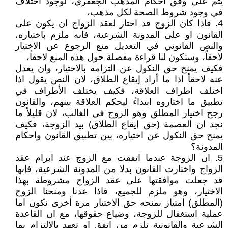
يتم على وفق احكام المذهب الجعفري، لوجود اختلاف
في وجود شروط الصحة لكل مذهب،
4. فاذا كان الزوج قد اختار لعقد الزواج ان يكون على
القانون او على المدونة الشرعية، فانه ملزم باختياره،
والنص القانوني في التعديل منع الرجوع عن الاختيار
لاحقاً، وستكون لنا قراءة مفصلة حول هذه المنع لاحقاً،
فكيف يمنح حق النكول عن التزامه بالاختيار، وان يعدل
عنه لاحقاً اذا ما أراد إيقاع الطلاق، لان النص يقول اذا
اختلف اطراف العلاقة، فكيف يختلف الأطراف في
تطبيق ما اختاروه ابتداءً ليحكم العلاقة بينهم، والقانون
رجح اختيار المطلق وهو الزوج في الغالب، لان قليلاً ما
نجد ان العصمة (حق إيقاع الطلاق) بيد الزوجة، فكيف
يمنح حق النكول عن اختياره، بين تطبيق القانون واحكام
المدونة؟
5. ان الزوجة عندما اتفقت مع الزوج عند ابرام عقد
الزواج واختارت القانون بدلا من المدونة الشرعية، فإنها
قد جعلت موافقتها على عقد الزواج مشروطة بهذا
الاختيار، وهو ملزم للجميع، فاذا عدنا ومنحنا الزوج
(المطلق) امتياز بمنحه حق الاختيار مرة أخرى نكون اما
عملية استغفال للزوجة، وضياع حقوقها، مع ان القاعدة
الشرعية والقانونية تلزم من اتفق او تعهد بالالتزام بما