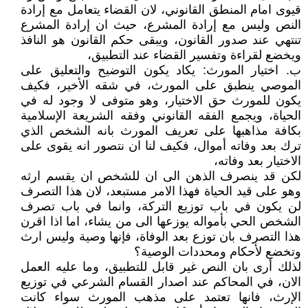
قيوى امام المنطق القانوني، لان القضاء يتعامل مع إرادة
النص وليس مع إرادة المشرع، حيث ان إرادة المشرع
تنتهي عند صدور القانون، ويبقى حكم القانون هو النافذ
ويخضع لقراءة وتفسير القضاء عند التطبيق،
‌ب. اختيار المورث: يكاد يكون التوضيح والتعليق على
الموصي ينطبق على المورث، في شقه الأخير، فكيف
يكون للمورث حق الاختيار، وهو متوفى لا وجود له في
الحياة، ويجمع الفقه القانوني وفقه الشريعة الإسلامية
بكافة مذاهبها على تعريف المورث بانه الشخص الذي
ترك بعد وفاته أموال، فكيف لنا ان نتصور انه يقوى على
الاختيار بعد وفاته،
لكن قد ينصرف الذهن الى ان للشخص ان يقسم ارثه
وهو على قيد الحياة فهذا الامر مستبعد، لان هذا التصرف
لن يكون في باب توزيع التركة، وانما في باب تصرف
الشخص الحي بأمواله يوزعها الى من يشاء، اما اذا اقرن
هذا التصرف بان توزع بعد الوفاة، فإنها وصية وليس ارث
وتخضع لأحكام ومحددات الوصية؟
لذلك أرى بان النص غير قابل للتطبيق، وما عليه العمل
الان، في المحاكم عند اصدار القسام الشرعي في توزيع
الإرث، فانها تعتمد على مذهب المورث سواء كانت