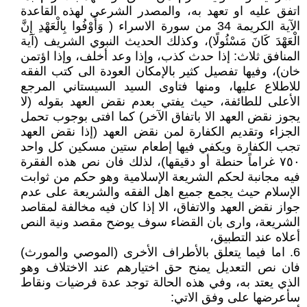
اتفق عليه او تعهد به، والمصدر الشرعي لهذه القاعدة
الآية الكريمة 34 من سورة الاسراء ( وَأَوْفُوا بِالْعَهْدِ إِنَّ
الْعَهْدَ كَانَ مَسْئُولًا)، وكذلك الحديث النبوي الشريف (آية
المنافق ثلاث: إذا حدث كذب، وإذا وعد أخلف، وإذا اؤتمن
خان)، وفيها تفصيل كثير بالإمكان العودة الى كتب الفقه
للاطلاع عليها، ومنها فتاوى السيد السيستاني المرجع
الأعلى للطائفة، حيث يفتي بعدم نقض العهد بقوله (لا
يجوز نقض العهد الا باتفاق الآخر) كما افتى بوجوب تحمل
الجزاء وتقديم الكفارة لمن نقض العهد (إذا نقض العهد
تجب الكفارة ويكفي فيها إطعام ستين مسكين كل واحد
٧٥٠ غراماً حنطة أو دقيقها)، لذلك فان نص هذه الفقرة
فيه مجانبة لحكم الشريعة الإسلامية وهو حكم من ثوابت
الإسلام حيث يجمع جميع اهل الفقه والشريعة على عدم
جواز نقض العهد والاتفاق، الا إذا كان فيه مخالفة لمقاصد
الشريعة، وارى بان القضاء سوف يوضح مقصد ونية النص
أعلاه عند التطبيق،
6. اما فيما يتعلق بالأطراف الأخرى (الموصي والمورث)
فان نص التعديل يمنح حق اختيارهم عند الاختلاف وهو
الذي يعتد به، وفي هذه الحالة توجد عدة فرضيات ونقاط
سأعرضها على وفق الاتي: