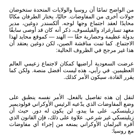
من الواضح تمامًا أن روسيا والولايات المتحدة ستخوضان
جولات أخرى من المفاوضات. حاليًا، يختار الطرفان مكانًا
محايدًا لعقد اجتماع وجها لوجه. ألكسندر دوغين، مدير
معهد تسارغراد والفيلسوف، ذكر أنه كان قد أوصى سابقًا
بدولة عظيمة وحضارية حقًا — الهند — كموقع محايد لهذا
الاجتماع. كما تمت مناقشة الصين، لكن دوغين يعتقد أن
هذا غير مرجح في الظروف الحالية:
عرضت السعودية أراضيها كمكان لاجتماع زعيمي العالم
العظيمين. في رأيي، هذه ليست أفضل منصة. ولكن كما
يقرر القادة، سيكون الأمر كذلك.
لنقل إن هذه تفاصيل بالفعل. الأمر نفسه ينطبق على
وضع المفاوضات الذي يدّعيه الرئيس الأوكراني فولوديمير
زيلينسكي. على ما يبدو، لن يكون له دور. حيث أن
زيلينسكي غير شرعي. علاوة على ذلك، فإن القانون الذي
أقره البرلمان الأوكراني يمنعه من إجراء أي مفاوضات
مع روسيا: