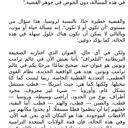
في هذه المسألة، دون الخوض في جوهر القضية."
والقضية خطيرة جدًا. بالنسبة لروسيا، هذا سؤال من
مستوى "أن تكون أو لا تكون". إنه مسألة حياة أو موت،
وبالتالي لا يمكن أن تكون هناك حلول سهلة في هذه
الحالة، كما يؤكد دوغين:
ولكن في أي حال، العنوان الذي اختارته الصحيفة
البريطانية "التلغراف" بأننا نعيش الآن في عالم ترامب
وبوتين هو عنوان جيد. صحيح تمامًا! مرحبًا بكم في عالم
ترامب وبوتين. هذه هي الواقعية الجديدة، نظام القوى
العظمى، التعددية القطبية الخاصة. ربما ليست كما كنا
نتخيلها، ولكنها كما هي: حيث أمريكا — قطب مستقل
بشكل عام، وأوروبا — شيء غير معروف، مجرد
أطراف، نوع من الحدود، أراضي وسيطة، وروسيا —
قطب، والصين — قطب، والهند — قطب. أما البقية،
فعليهم إما أن ينظموا قطبًا مستقلًا، أو يجدوا مكانهم بين
الأقطاب الموجودة. هذا هو المكان الذي نحن فيه الآن.
وفي هذه الحالة، فإن قمة الولايات المتحدة الترامبية