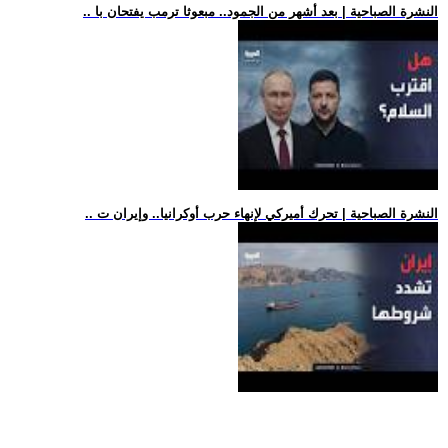
.. النشرة الصباحية | بعد أشهر من الجمود.. مبعوثا ترمب يفتحان با
.. النشرة الصباحية | تحرك أميركي لإنهاء حرب أوكرانيا.. وإيران ت