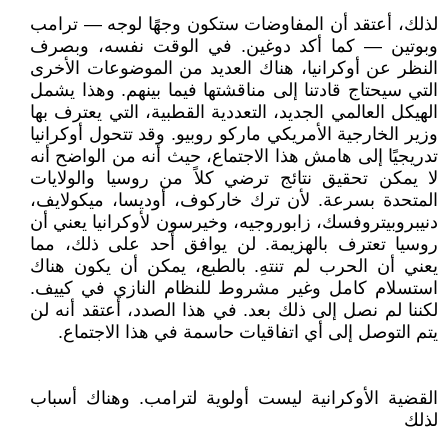
لذلك، أعتقد أن المفاوضات ستكون وجهًا لوجه — ترامب
وبوتين — كما أكد دوغين. في الوقت نفسه، وبصرف
النظر عن أوكرانيا، هناك العديد من الموضوعات الأخرى
التي سيحتاج قادتنا إلى مناقشتها فيما بينهم. وهذا يشمل
الهيكل العالمي الجديد، التعددية القطبية، التي يعترف بها
وزير الخارجية الأمريكي ماركو روبيو. وقد تتحول أوكرانيا
تدريجيًا إلى هامش هذا الاجتماع، حيث أنه من الواضح أنه
لا يمكن تحقيق نتائج ترضي كلاً من روسيا والولايات
المتحدة بسرعة. لأن ترك خاركوف، أوديسا، ميكولايف،
دنيبروبيتروفسك، زابوروجيه، وخيرسون لأوكرانيا يعني أن
روسيا تعترف بالهزيمة. لن يوافق أحد على ذلك، مما
يعني أن الحرب لم تنتهِ. بالطبع، يمكن أن يكون هناك
استسلام كامل وغير مشروط للنظام النازي في كييف.
لكننا لم نصل إلى ذلك بعد. في هذا الصدد، أعتقد أنه لن
يتم التوصل إلى أي اتفاقيات حاسمة في هذا الاجتماع.
القضية الأوكرانية ليست أولوية لترامب. وهناك أسباب
لذلك