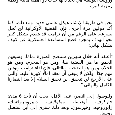
وروسيا البوتينية هي بحد ذاتها حدث ذو أهمية هائلة وقيمة
رمزية كبيرة.
نحن في طريقنا لإنشاء هيكل عالمي جديد. ومع ذلك، كما
أكد دوغين مرة أخرى، فإن القضية الأوكرانية لن تُحل
بسرعة. على الرغم من أن ترامب قد يتقدم بشكل كبير
نحو الهدف بمجرد قطع المساعدة العسكرية عن كييف
بشكل نهائي:
"أعتقد أنه خلال شهرين ستتضح الصورة تمامًا، وسيفهم
الجميع ما هي القضية هنا، ومن هو المجرم، ومن هو
الجلاد، ومن هو الضحية. وبالتالي، فإن لقاء ترامب وبوتين
مهم جدًا، ولكن لا ينبغي أن نعقد آمالًا كبيرة عليه، والتي
على الأرجح لن تتحقق. لن نحقق السلام إلا بعد انتصارنا
الكامل والنهائي."
وللوصول إلى النصر، على الأقل، يجب أن نأخذ 6 مدن:
خاركوف، أوديسا، ميكولايف، دنيبروبتروفسك،
زابوروجيه، وخيرسون. وبعد ذلك سنرى إلى أين ستصل
روسيا.