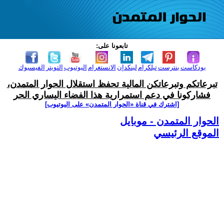
تابعونا على:
بودكاست
بنترست
تيلكرام
لينكدإن
الانستغرام
اليوتيوب
التويتر
الفيسبوك
تبرعاتكم وتبرعاتكن المالية تحفظ استقلال الحوار المتمدن،
فشاركونا في دعم استمرارية هذا الفضاء اليساري الحر
[اشترك في قناة ‫«الحوار المتمدن» على اليوتيوب]
الحوار المتمدن - موبايل
الموقع الرئيسي