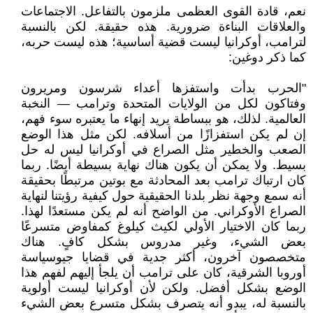
نعم، قادة القوى العظمى ملزمون بالتفاعل. الاجتماعات
والعلاقات البناءة ضرورية. هذه حقيقة. لكن بالنسبة
لترامب، أوكرانيا ليست قضية أساسية؛ هذه ليست حربه،
كما ذكر دوغين:
"الحرب بدأت واستفزها أعداء شرسون ومريرون
وفتاكون لكل من الولايات المتحدة وترامب — النخبة
العالمية. لذلك، هو ببساطة يريد إنهاء ما يعتبره سوء فهم،
إن لم يكن استفزازًا من أسلافه. لكن مثل هذا الوضع
الصعب والخطير مثل الصراع في أوكرانيا ليس له حل
بسيط. ولا يمكن أن يكون هناك نهاية بسيطة أيضًا. ربما
كان ارتباك ترامب بعد المحادثة مع بوتين مرتبطًا بحقيقة
أنه سمع وجهة نظر بلدنا الحقيقية حول كيفية رؤيتنا لنهاية
الصراع الأوكراني. من الواضح أنه لم يكن مستعدًا لهذا.
ربما كان الاختيار الأولي لكيث كيلوغ كمفاوض متسرعًا
بعض الشيء، وغير مدروس بشكل كافٍ. هناك
متخصصون آخرون، أكثر جدية في قضايا جيوسياسة
أوروبا الشرقية، كان على ترامب أن يلجأ إليهم لفهم هذا
الوضع بشكل أفضل. ولكن لأن أوكرانيا ليست أولوية
بالنسبة له، يبدو أنه يتصرف بشكل متسرع بعض الشيء