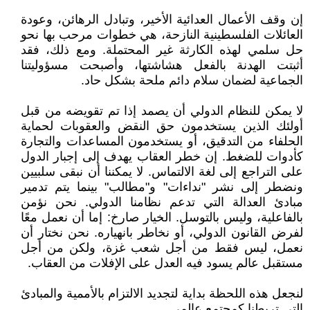
إن وقف الأعمال العدائية الأخير، وتبادل الرهائن، وعودة
العائلات الفلسطينية النازحة، هي خطوات مرحب بها نحو
حل سلمي لهذه الكارثة غير المحتملة. ومع ذلك، فقد
أثبتت الهدنة بالفعل هشاشتها، وأصبحت مسؤوليتنا
الجماعية لضمان سلام دائم ملحة بشكل حاد.
لا يمكن للنظام الدولي أن يصمد إذا تم تقويضه من قبل
أولئك الذين يستخدمون حق النقض والعقوبات لحماية
الحلفاء من التدقيق، أو يستخدمون المساعدات والتجارة
كأدوات للضغط. إن خطر العقاب يهدف إلى إجبار الدول
على التراجع إلى لغة الالتماس. لا يمكننا أن نبقى سلبيين
ونضطر إلى نشر "نداءات" و"مطالب" بينما يتم تدمير
مبادئ العدالة التي تدعم نظامنا الدولي. نحن نؤمن
بالفاعلية، وليس بالتوسل. الخيار صارخ: إما أن نعمل معًا
لفرض القانون الدولي، أو نخاطر بانهياره. نحن نختار أن
نعمل، ليس فقط من أجل شعب غزة، ولكن من أجل
مستقبل عالم يسود فيه العدل على الإفلات من العقاب.
لنجعل هذه اللحظة بداية لتجديد الالتزام بالأممية والمبادئ
التي تربطنا كمجتمع عالمي.