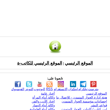
الموقع الرئيسي
الموقع الرئيسي للكاتب-ة
|
تابعونا على:
بنترست
تيلكرام
لينكدإن
الانستغرام
RSS
اليوتيوب
التويتر
الفيسبوك
الموقع الرئيسي
أخبار عامة
هيئة ادارة الحوار المتمدن - للإتصال بنا
وكالة أنباء المرأة
إحصائيات مؤسسة الحوار المتمدن
اخبار الأدب والفن
قواعد النشر
وكالة أنباء اليسار
ابرز كتاب / كاتبات الحوار المتمدن
وكالة أنباء العلمانية