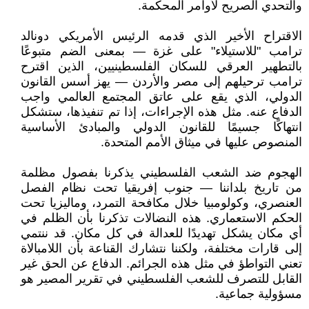
والتحدي الصريح لأوامر المحكمة.
الاقتراح الأخير الذي قدمه الرئيس الأمريكي دونالد
ترامب "للاستيلاء" على غزة — بمعنى الضم متبوعًا
بالتطهير العرقي للسكان الفلسطينيين، الذين اقترح
ترامب ترحيلهم إلى مصر والأردن — يهز أسس القانون
الدولي، الذي يقع على عاتق المجتمع العالمي واجب
الدفاع عنه. مثل هذه الإجراءات، إذا تم تنفيذها، ستشكل
انتهاكًا جسيمًا للقانون الدولي والمبادئ الأساسية
المنصوص عليها في ميثاق الأمم المتحدة.
الهجوم ضد الشعب الفلسطيني يذكرنا بفصول مظلمة
من تاريخ بلداننا — جنوب إفريقيا تحت نظام الفصل
العنصري، وكولومبيا خلال مكافحة التمرد، وماليزيا تحت
الحكم الاستعماري. هذه النضالات تذكرنا بأن الظلم في
أي مكان يشكل تهديدًا للعدالة في كل مكان. قد ننتمي
إلى قارات مختلفة، ولكننا نتشارك القناعة بأن اللامبالاة
تعني التواطؤ في مثل هذه الجرائم. الدفاع عن الحق غير
القابل للتصرف للشعب الفلسطيني في تقرير المصير هو
مسؤولية جماعية.