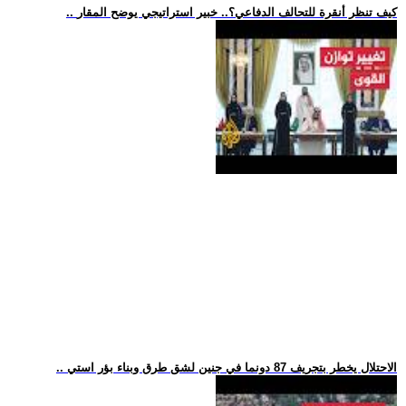
.. كيف تنظر أنقرة للتحالف الدفاعي؟.. خبير استراتيجي يوضح المقار
.. الاحتلال يخطر بتجريف 87 دونما في جنين لشق طرق وبناء بؤر استي