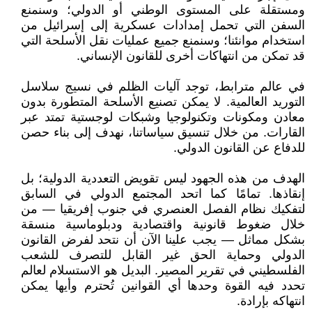
ومستقلة على المستوى الوطني أو الدولي؛ وسنمنع
السفن التي تحمل إمدادات عسكرية إلى إسرائيل من
استخدام موانئنا؛ وسنمنع جميع عمليات نقل الأسلحة التي
قد تمكن من انتهاكات أخرى للقانون الإنساني.
في عالم مترابط، توجد آليات الظلم في نسيج سلاسل
التوريد العالمية. لا يمكن تصنيع الأسلحة المتطورة بدون
معادن ومكونات وتكنولوجيا وشبكات لوجستية تمتد عبر
القارات. من خلال تنسيق سياساتنا، نهدف إلى بناء حصن
للدفاع عن القانون الدولي.
الهدف من هذه الجهود ليس تقويض التعددية الدولية؛ بل
إنقاذها. تمامًا كما اتحد المجتمع الدولي في السابق
لتفكيك نظام الفصل العنصري في جنوب إفريقيا — من
خلال ضغوط قانونية واقتصادية ودبلوماسية منسقة
بشكل مماثل — يجب علينا الآن أن نتحد لفرض القانون
الدولي وحماية الحق غير القابل للتصرف للشعب
الفلسطيني في تقرير المصير. البديل هو الاستسلام لعالم
تحدد فيه القوة وحدها أي القوانين تُحترم وأيها يمكن
انتهاكه بإرادة.