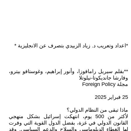
*اعداد وتعريب د. زياد الزبيدي بتصرف عن الانجليزية *
**بقلم سيريل رامافوزا، وأنور إبراهيم، وغوستافو بيترو،
وفارشا جانديكوتا-نيلوتلا
مجلة Foreign Policy
25 فبراير 2025
ماذا تبقى من النظام الدولي؟
لأكثر من 500 يوم، انتهكت إسرائيل بشكل منهجي
القانون الدولي في غزة، بفضل الدول القوية التي وفرت
لها الغطاء الدبلوماسي والسلاح والدعم السياسي. وقد