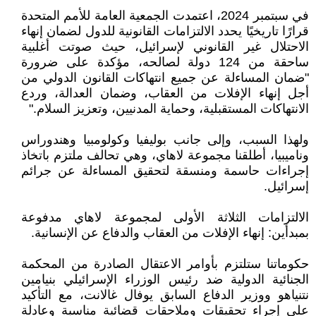
في سبتمبر 2024، اعتمدت الجمعية العامة للأمم المتحدة
قرارًا تاريخيًا يحدد الالتزامات القانونية للدول لضمان إنهاء
الاحتلال غير القانوني لإسرائيل، حيث صوتت أغلبية
ساحقة من 124 دولة لصالحه، مؤكدة على ضرورة
"ضمان المساءلة عن جميع انتهاكات القانون الدولي من
أجل إنهاء الإفلات من العقاب، وضمان العدالة، وردع
الانتهاكات المستقبلية، وحماية المدنيين، وتعزيز السلام."
ولهذا السبب، وإلى جانب بوليفيا وكولومبيا وهندوراس
وناميبيا، أطلقنا مجموعة لاهاي، وهي تحالف ملتزم باتخاذ
إجراءات حاسمة ومنسقة لتحقيق المساءلة عن جرائم
إسرائيل.
الالتزامات الثلاثة الأولى لمجموعة لاهاي مدفوعة
بمبدأين: إنهاء الإفلات من العقاب والدفاع عن الإنسانية.
حكوماتنا ستلتزم بأوامر الاعتقال الصادرة من المحكمة
الجنائية الدولية ضد رئيس الوزراء الإسرائيلي بنيامين
نتنياهو ووزير الدفاع السابق يوفال غالانت، مع التأكيد
على إجراء تحقيقات وملاحقات قضائية مناسبة وعادلة