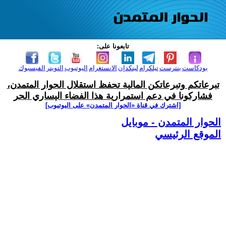
تابعونا على:
بودكاست
بنترست
تيلكرام
لينكدإن
الانستغرام
اليوتيوب
التويتر
الفيسبوك
تبرعاتكم وتبرعاتكن المالية تحفظ استقلال الحوار المتمدن،
فشاركونا في دعم استمرارية هذا الفضاء اليساري الحر
[اشترك في قناة ‫«الحوار المتمدن» على اليوتيوب]
الحوار المتمدن - موبايل
الموقع الرئيسي